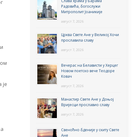
Слава храма у Барама
ог
Радовића, богослужи
Митрополит Јоаникије
август 7, 2026
Црква Свете Ане у Великој Хочи
прославила славу
ки
август 7, 2026
јом
Вечерас на Белависти у Херцег
Новом поетско вече Теодоре
Ковач
 је
август 7, 2026
Манастир Свете Ане у Доњој
Вријесци прославио славу
август 7, 2026
а
ма
Свеноћно бденије у скиту Свете
Ане