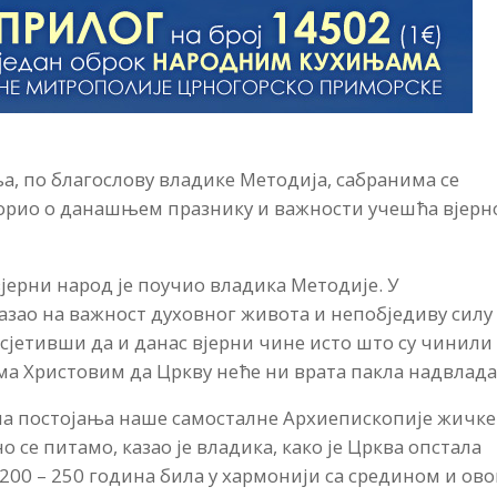
а, по благослову владике Методија, сабранима се
оворио о данашњем празнику и важности учешћа вјерн
вјерни народ је поучио владика Методије. У
азао на важност духовног живота и непобједиву силу
одсјетивши да и данас вјерни чине исто што су чинили
ма Христовим да Цркву неће ни врата пакла надвлада
на постојања наше самосталне Архиепископије жичке
 се питамо, казао је владика, како је Црква опстала
 200 – 250 година била у хармонији са средином и ов