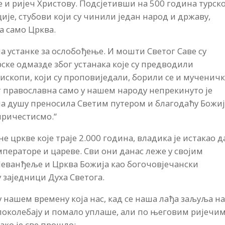
е и ријеч Христову. Подсјетивши на 500 година турск
ције, стубови који су чинили један народ и државу,
ла само Црква.
ла устанке за ослобођење. И мошти Светог Саве су
ске одмазде због устанака које су предводили
скопи, који су проповиједали, борили се и мученич
ит православна само у нашем народу непрекинуто је
ше на душу преносила Светим путером и благодаћу Божи
 причестисмо.“
 цркве које траје 2.000 година, владика је истакао да
мператоре и цареве. Сви они данас леже у својим
о Јеванђеље и Црква Божија као богочовјечански
 заједници Духа Светога.
у нашем времену која нас, кад се наша лађа заљуља н
поколебају и помало уплаше, али по његовим ријечи
ако је све прошло: