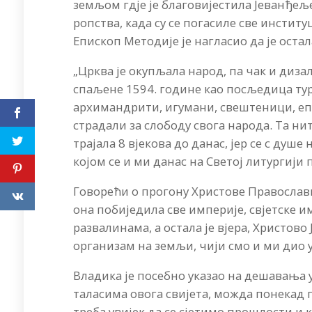
земљом гдје је благовијестила Јеванђељ
ропства, када су се погасиле све институ
Епископ Методије је нагласио да је оста
„Црква је окупљала народ, па чак и диза
спаљене 1594. године као посљедица тур
архимандрити, игумани, свештеници, епи
страдали за слободу свога народа. Та н
трајала 8 вјекова до данас, јер се с ду
којом се и ми данас на Светој литургији
Говорећи о прогону Христове Православне
она побиједила све империје, свјетске и
развалинама, а остала је вјера, Христов
организам на земљи, чији смо и ми дио у
Владика је посебно указао на дешавања 
таласима овога свијета, можда понекад 
треба увијек да се сјетимо прошлости и к