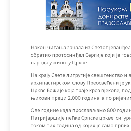
Након читања зачала из Светог јеванђељ
обратио протосинђел Сергије који је г
народа у животу Цркве.
На крају Свете литругије свештенство и 
архипастирском слову Преосвећени је ук
Цркве Божије која траје кроз вјекове, п
њихови преци 2.000 година, а по ријечи
Ове године када прослављамо 800 годи
Патријаршије пећке Српске цркве, сигурно
током тих година од којих је само првих