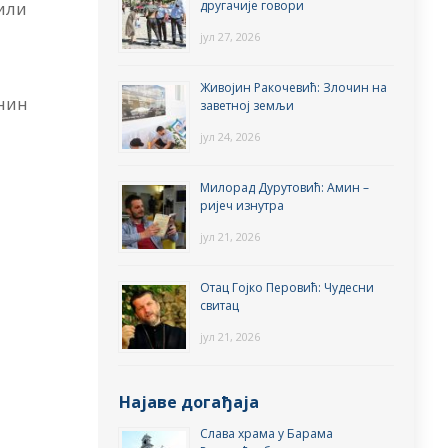
другачије говори
или
јул 27, 2026
Живојин Ракочевић: Злочин на
нин
заветној земљи
јул 24, 2026
Милорад Дурутовић: Амин –
ријеч изнутра
јул 21, 2026
Отац Гојко Перовић: Чудесни
свитац
јул 21, 2026
Најаве догађаја
Слава храма у Барама