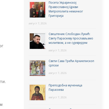
Посета Украјинској
Православној Цркви
Митрополита немачког
Григорија
август 7, 2026
Свештеник Слободан Лукић:
Свету Параскеву прослављамо
молитвом, а не сујевјерјем
ог
август 7, 2026
Свети Сава Трећи Архиепископ
српски
август 7, 2026
ти.
Преподобна мученица
Параскева
август 7, 2026
ом