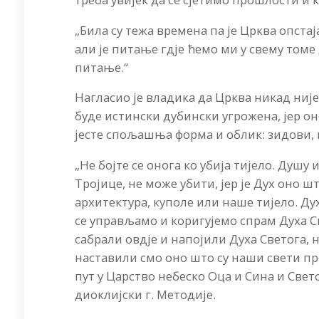
„Била су тежа времена па је Црква опста
али је питање гдје ћемо ми у свему томе
питање.“
Нагласио је владика да Црква никад није
буде истински дубински угрожена, јер он
јесте спољашња форма и облик: зидови,
„Не бојте се онога ко убија тијело. Душ
Тројице, не може убити, јер је Дух оно 
архитектура, куполе или наше тијело. Дух
се управљамо и коригујемо спрам Духа Св
сабрали овдје и напојили Духа Светога,
наставили смо оно што су наши свети пре
пут у Царство небеско Оца и Сина и Све
диоклијски г. Методије.