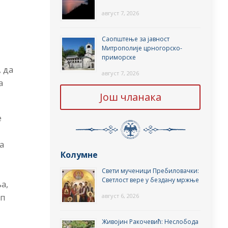
август 7, 2026
Саопштење за јавност
Митрополије црногорско-
приморске
, да
август 7, 2026
а
Још чланака
е
а
Колумне
Свети мученици Пребиловачки:
Светлост вере у бездану мржње
а,
оп
август 6, 2026
Живојин Ракочевић: Неслобода