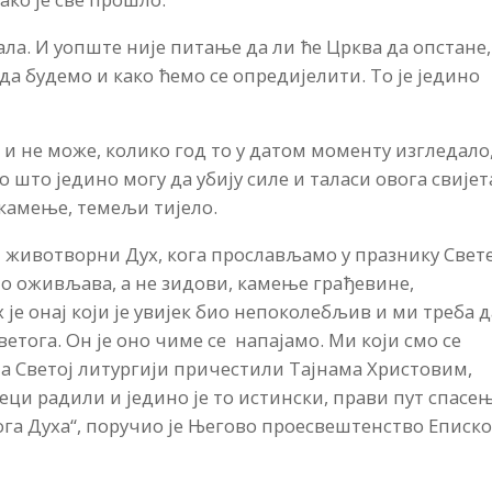
јала. И уопште није питање да ли ће Црква да опстане,
 да будемо и како ћемо се опредијелити. То је једино
 и не може, колико год то у датом моменту изгледало
о што једино могу да убију силе и таласи овога свијет
 камење, темељи тијело.
у и животворни Дух, кога прослављамо у празнику Свет
што оживљава, а не зидови, камење грађевине,
 је онај који је увијек био непоколебљив и ми треба д
етога. Он је оно чиме се напајамо. Ми који смо се
 на Светој литургији причестили Тајнама Христовим,
ци радили и једино је то истински, прави пут спасењ
тога Духа“, поручио је Његово проесвештенство Еписк