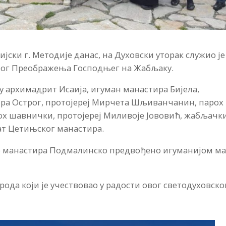
ски г. Методије данас, на Духовски уторак служио је
ветог Преображења Господњег на Жабљаку.
 архимадрит Исаија, игуман манастира Бијела,
ира Острог, протојереј Мирчета Шљиванчанин, парох
рох шавнички, протојереј Миливоје Јововић, жабљачк
рат Цетињског манастира.
во манастира Подмалинско предвођено игуманијом м
ода који је учествовао у радости овог светодуховско