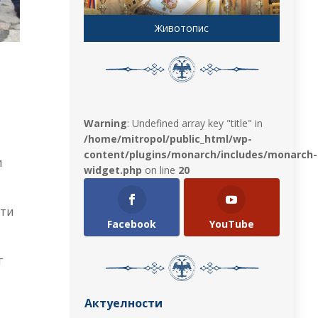
Животопис
Warning
: Undefined array key "title" in
/home/mitropol/public_html/wp-
content/plugins/monarch/includes/monarch-
и
widget.php
on line
20
ати
Facebook
YouTube
г
Актуелности