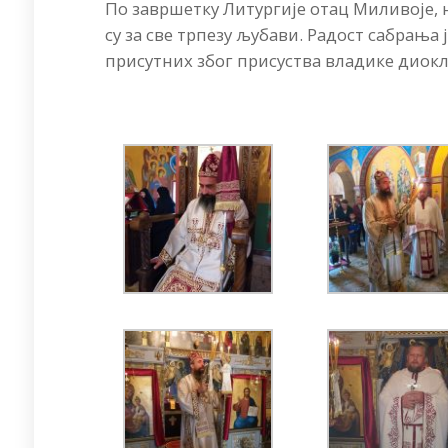
По завршетку Литургије отац Миливоје
су за све трпезу љубави. Радост сабрања 
присутних због присуства владике диокли