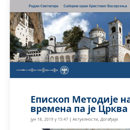
Радио Светигора
Саборни храм Христовог Васкрсења
Епископ Методије н
времена па је Црква
јун 18, 2019 у 15:47
|
Актуелности
,
Догађаји