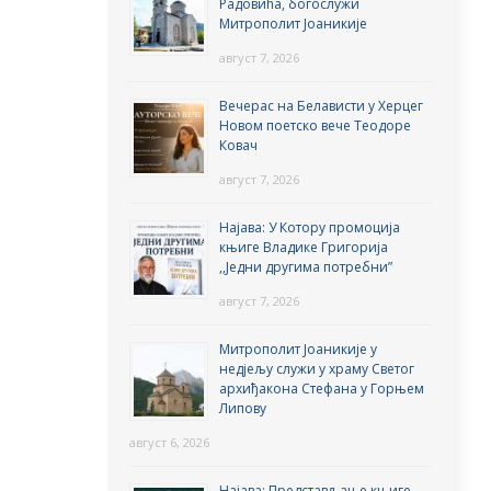
Радовића, богослужи
Митрополит Јоаникије
август 7, 2026
Вечерас на Белависти у Херцег
Новом поетско вече Теодоре
Ковач
август 7, 2026
Најава: У Котору промоција
књиге Владике Григорија
,,Једни другима потребни”
август 7, 2026
Митрополит Јоаникије у
недјељу служи у храму Светог
архиђакона Стефана у Горњем
Липову
август 6, 2026
Најава: Представљање књиге