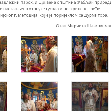
, надлежни парох, и Црквена општина Жабљак приред
је настављена уз звуке гусала и нескривене среће
јског г. Методија, који је поријеклом са Дурмитора.
Отац Мирчета Шљиванча