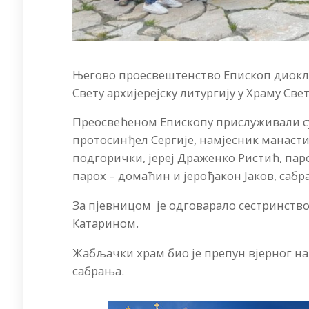
Његово проесвештенство Епископ диоклиј
Свету архијерејску литургију у Храму С
Преосвећеном Епископу прислуживали су
протосинђел Сергије, намјесник манаст
подгорички, јереј Драженко Ристић, па
парох – домаћин и јерођакон Јаков, саб
За пјевницом је одговарало сестринст
Катарином.
Жабљачки храм био је препун вјерног нар
сабрања.