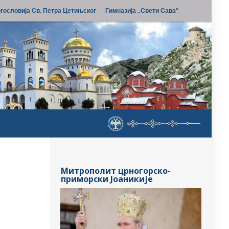
гословија Св. Петра Цетињског
Гимназија „Свети Сава“
Митрополит црногорско-
приморски Јоаникије