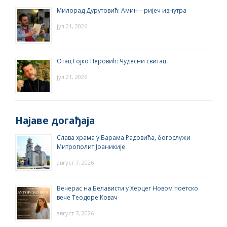
Милорад Дурутовић: Амин – ријеч изнутра
јул 21, 2026
Отац Гојко Перовић: Чудесни свитац
јул 21, 2026
Најаве догађаја
Слава храма у Барама Радовића, богослужи
Митрополит Јоаникије
август 7, 2026
Вечерас на Белависти у Херцег Новом поетско
вече Теодоре Ковач
август 7, 2026