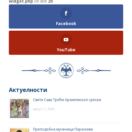
widget.php
on line
20
Facebook
YouTube
Актуелности
Свети Сава Трећи Архиепископ српски
август 7, 2026
Преподобна мученица Параскева