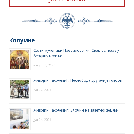
Колумне
Свети мученици Пребиловачки: Светлост вере у
бездану мржње
август 6, 2026
Живојин Ракочевић: Неслобода другачије говори
јул 27, 2026
Живојин Ракочевић: Злочин на заветној земљи
јул 24, 2026