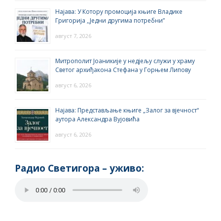
Најава: У Котору промоција књиге Владике
Григорија ,,Једни другима потребни”
август 7, 2026
Митрополит Јоаникије у недјељу служи у храму
Светог архиђакона Стефана у Горњем Липову
август 6, 2026
Најава: Представљање књиге „Залог за вјечност“
аутора Александра Вујовића
август 6, 2026
Радио Светигора – yживо: