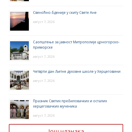
Свеноћно бденије у скиту Свете Ане
август 7, 2026
Саопштење за јавност Митрополије црногорско-
приморске
август 7, 2026
Четврти дан Љетне духовне школе у Херцеговини
август 7, 2026
Празник Светих пребиловачких и осталих
херцеговачких мученика
август 7, 2026
Још чланака