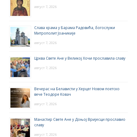
август 7, 2026
Слава храма у Барама Радовића, богослужи
Митрополит Јоаникије
август 7, 2026
Црква Свете Ане у Великој Хочи прославила славу
август 7, 2026
Вечерас на Белависти у Херцег Новом поетско
вече Теодоре Ковач
август 7, 2026
Манастир Свете Ане у Доњој Вријесци прославио
славу
август 7, 2026