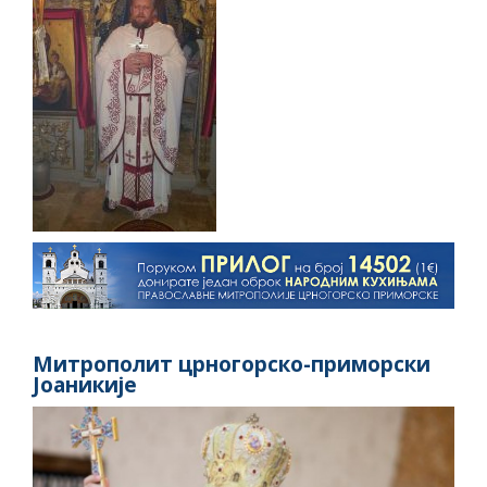
Митрополит црногорско-приморски
Јоаникије