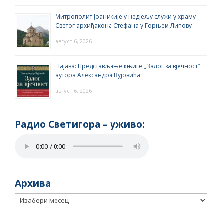
Митрополит Јоаникије у недјељу служи у храму
Светог архиђакона Стефана у Горњем Липову
август 6, 2026
Најава: Представљање књиге „Залог за вјечност“
аутора Александра Вујовића
август 6, 2026
Радио Светигора – yживо:
Архива
Архива