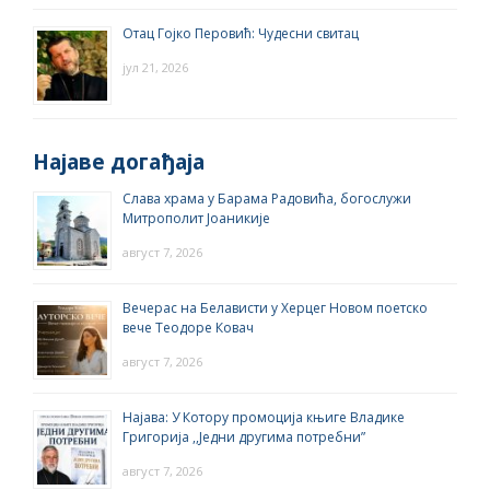
Отац Гојко Перовић: Чудесни свитац
јул 21, 2026
Најаве догађаја
Слава храма у Барама Радовића, богослужи
Митрополит Јоаникије
август 7, 2026
Вечерас на Белависти у Херцег Новом поетско
вече Теодоре Ковач
август 7, 2026
Најава: У Котору промоција књиге Владике
Григорија ,,Једни другима потребни”
август 7, 2026