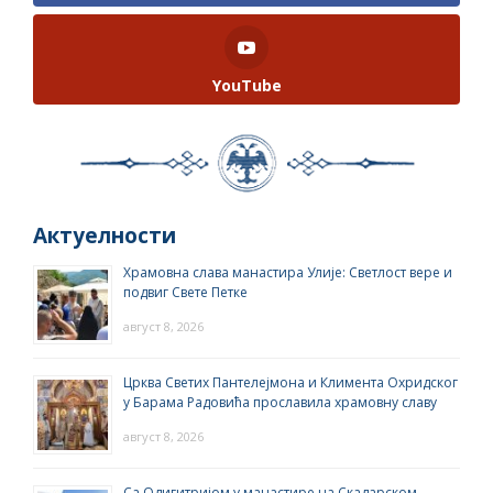
YouTube
Актуелности
Храмовна слава манастира Улије: Светлост вере и
подвиг Свете Петке
август 8, 2026
Црква Светих Пантелејмона и Климента Охридског
у Барама Радовића прославила храмовну славу
август 8, 2026
Са Одигитријом у манастире на Скадарском