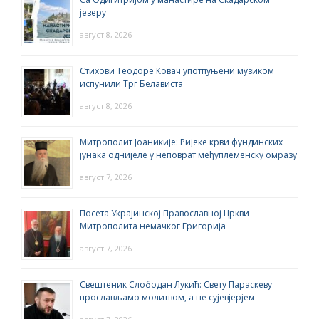
језеру
август 8, 2026
Стихови Теодоре Ковач употпуњени музиком
испунили Трг Белависта
август 8, 2026
Митрополит Јоаникије: Ријеке крви фундинских
јунака однијеле у неповрат међуплеменску омразу
август 7, 2026
Посета Украјинској Православној Цркви
Митрополита немачког Григорија
август 7, 2026
Свештеник Слободан Лукић: Свету Параскеву
прослављамо молитвом, а не сујевјерјем