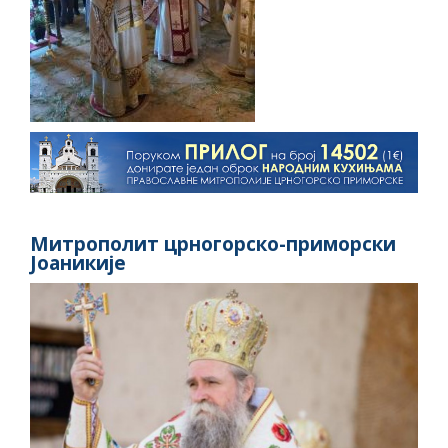
Митрополит црногорско-приморски
Јоаникије