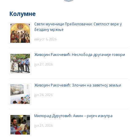
Колумне
Свети мученици Пребиловачки: Светлост вере у
бездану мржње
август 6, 2026
Живојин Ракочевић: Неслобода другачије говори
јул 27, 2026
Живојин Ракочевић: Злочин на заветној земљи
јул 24, 2026
Милорад Дурутовић: Амин – ријеч изнутра
јул 21, 2026