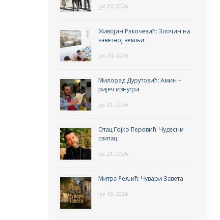
јул 27, 2026
Живојин Ракочевић: Злочин на
заветној земљи
јул 24, 2026
Милорад Дурутовић: Амин –
ријеч изнутра
јул 21, 2026
Отац Гојко Перовић: Чудесни
свитац
јул 21, 2026
Митра Рељић: Чувари Завета
јул 19, 2026