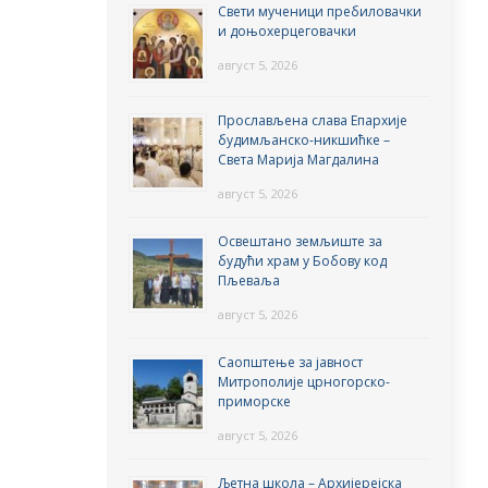
Свети мученици пребиловачки
и доњохерцеговачки
август 5, 2026
Прослављена слава Епархије
будимљанско-никшићке –
Света Марија Магдалина
август 5, 2026
Освештано земљиште за
будући храм у Бобову код
Пљеваља
август 5, 2026
Саопштење за јавност
Митрополије црногорско-
приморске
август 5, 2026
Љетна школа – Архијерејска