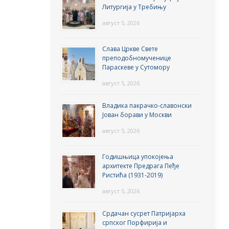
Литургија у Требињу
август 5, 2026
Слава Цркве Свете
преподобномученице
Параскеве у Сутомору
август 5, 2026
Владика пакрачко-славонски
Јован борави у Москви
август 5, 2026
Годишњица упокојења
архитекте Предрага Пеђе
Ристића (1931-2019)
август 5, 2026
Срдачан сусрет Патријарха
српског Порфирија и