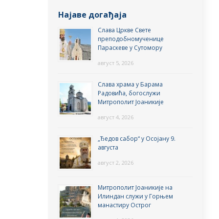
Најаве догађаја
Слава Цркве Свете
преподобномученице
Параскеве у Сутомору
август 5, 2026
Слава храма у Барама
Радовића, богослужи
Митрополит Јоаникије
август 4, 2026
„Ђедов сабор“ у Осојану 9.
августа
август 2, 2026
Митрополит Јоаникије на
Илиндан служи у Горњем
манастиру Острог