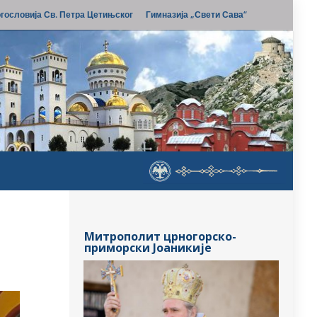
гословија Св. Петра Цетињског
Гимназија „Свети Сава“
Митрополит црногорско-
приморски Јоаникије