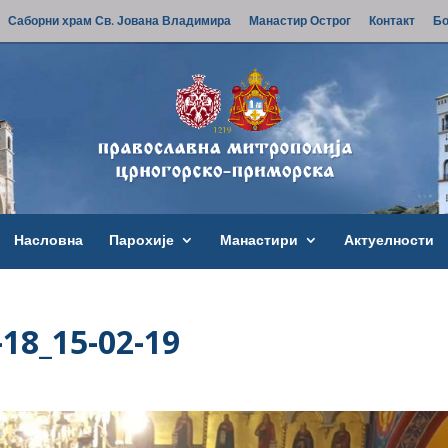
Саборни храм Св. Јована Владимира
Манастир Острог
Контакт
Бо
Насловна
Парохије
Манастири
Актуелности
-18_15-02-19