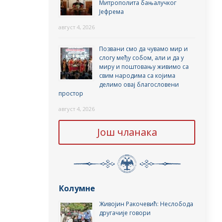
Митрополита бањалучког
Јефрема
август 4, 2026
Позвани смо да чувамо мир и
слогу међу собом, али и да у
миру и поштовању живимо са
свим народима са којима
делимо овај благословени
простор
август 4, 2026
Још чланака
Колумне
Живојин Ракочевић: Неслобода
другачије говори