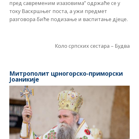
пред савременим изазовима” одржаће се у
току Васкршњег поста, а ужи предмет
разговора биће подизање и васпитање дјеце.
Коло српских сестара – Будва
Митрополит црногорско-приморски
Јоаникије