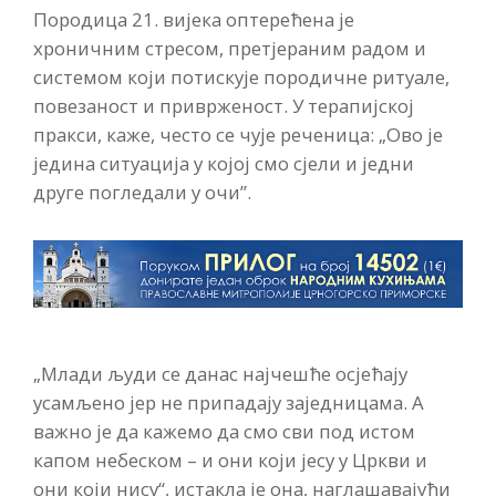
Породица 21. вијека оптерећена је
хроничним стресом, претјераним радом и
системом који потискује породичне ритуале,
повезаност и приврженост. У терапијској
пракси, каже, често се чује реченица: „Ово је
једина ситуација у којој смо сјели и једни
друге погледали у очи”.
„Млади људи се данас најчешће осјећају
усамљено јер не припадају заједницама. А
важно је да кажемо да смо сви под истом
капом небеском – и они који јесу у Цркви и
они који нису“, истакла је она, наглашавајући