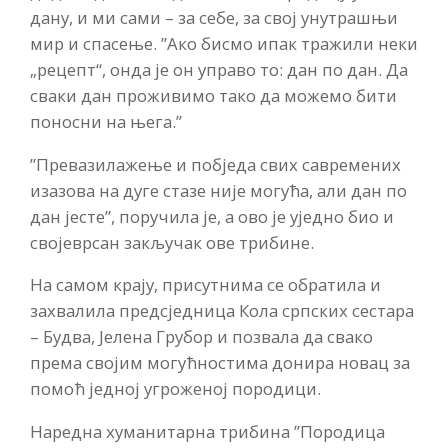
дану, и ми сами – за себе, за свој унутрашњи
мир и спасење. ”Ако бисмо ипак тражили неки
„рецепт“, онда је он управо то: дан по дан. Да
сваки дан проживимо тако да можемо бити
поносни на њега.”
”Превазилажење и побједа свих савремених
изазова на дуге стазе није могућа, али дан по
дан јесте”, поручила је, а ово је уједно био и
својеврсан закључак ове трибине.
На самом крају, присутнима се обратила и
захвалила предсједница Кола српских сестара
– Будва, Јелена Грубор и позвала да свако
према својим могућностима донира новац за
помоћ једној угроженој породици.
Наредна хуманитарна трибина ”Породица