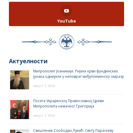
YouTube
Актуелности
Митрополит Јоаникије: Ријеке крви фундинских
јунака однијеле у неповрат међуплеменску омразу
август 7, 2026
Посета Украјинској Православној Цркви
Митрополита немачког Григорија
август 7, 2026
Свештеник Слободан Лукић: Свету Параскеву