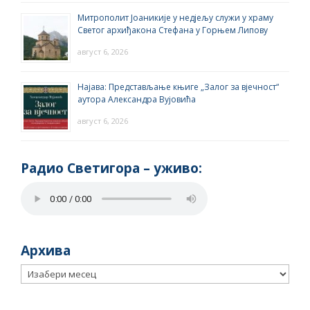
Митрополит Јоаникије у недјељу служи у храму
Светог архиђакона Стефана у Горњем Липову
август 6, 2026
Најава: Представљање књиге „Залог за вјечност“
аутора Александра Вујовића
август 6, 2026
Радио Светигора – yживо:
Архива
Архива