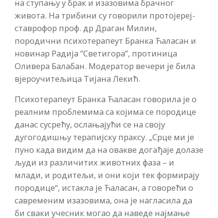
на ступању у брак и изазовима брачног
живота. На трибини су говорили протојереј-
ставрофор проф. др Драган Милин,
породични психотерапеут Бранка Ћаласан и
новинар Радија ”Светигора”, протиница
Оливера Балабан. Модератор вечери је била
вјероучитељица Тијана Лекић.
Психотерапеут Бранка Ћаласан говорила је о
реалним проблемима са којима се породице
данас сусрећу, ослањајући се на своју
дугогодишњу терапијску праксу. „Срце ми је
пуно када видим да на овакве догађаје долазе
људи из различитих животних фаза – и
млади, и родитељи, и они који тек формирају
породице“, истакла је Ћаласан, а говорећи о
савременим изазовима, она је нагласила да
би сваки учесник могао да наведе најмање