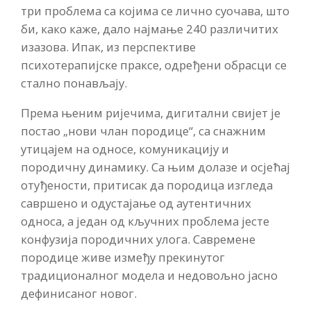
три проблема са којима се лично суочава, што
би, како каже, дало најмање 240 различитих
изазова. Ипак, из перспективе
психотерапијске праксе, одређени обрасци се
стално понављају.
Према њеним ријечима, дигитални свијет је
постао „нови члан породице“, са снажним
утицајем на односе, комуникацију и
породичну динамику. Са њим долазе и осјећај
отуђености, притисак да породица изгледа
савршено и одустајање од аутентичних
односа, а један од кључних проблема јесте
конфузија породичних улога. Савремене
породице живе између прекинутог
традиционалног модела и недовољно јасно
дефинисаног новог.