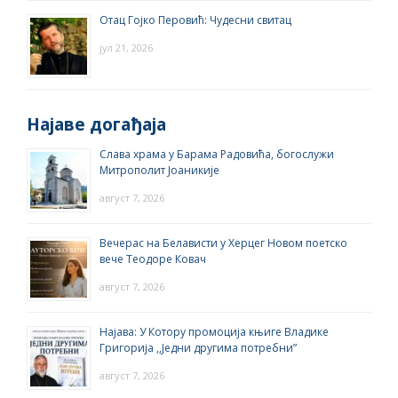
Отац Гојко Перовић: Чудесни свитац
јул 21, 2026
Најаве догађаја
Слава храма у Барама Радовића, богослужи
Митрополит Јоаникије
август 7, 2026
Вечерас на Белависти у Херцег Новом поетско
вече Теодоре Ковач
август 7, 2026
Најава: У Котору промоција књиге Владике
Григорија ,,Једни другима потребни”
август 7, 2026