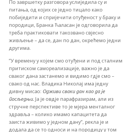
По завршетку разговора услиједила су и
питања, од којих се једно тицало како
побиједити и спријечити отуђеност у браку и
породици, Бранка Ћаласан је одговорила да
треба практиковати такозвано свјесно
живљење – да се, дан по дан, окрећемо једни
другима.
”У времену у којем смо отуђени и под сталним
притиском самореализације, важно је да
сваког дана застанемо и видимо гдје смо –
свако од нас. Владика Николај има једну
дивну мисао:
Одживи сваки дан као да је
Ја је овдје парафразирам, али из
посљедњи.
стручне перспективе то је мјера менталног
здравља – колико имамо капацитета да
заиста живимо у једном дану”, рекла је и
додала да се то односи и на породицу у том