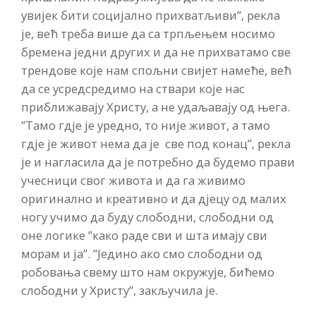
увијек бити социјално прихватљиви”, рекла
је, већ треба више да са трпљењем носимо
бремена једни других и да не прихватамо све
трендове које нам спољни свијет намеће, већ
да се усредсредимо на ствари које нас
приближавају Христу, а не удаљавају од њега.
”Тамо гдје је уредно, то није живот, а тамо
гдје је живот нема да је све под конац”, рекла
је и нагласила да је потребно да будемо прави
учесници свог живота и да га живимо
оригинално и креативно и да дјецу од малих
ногу учимо да буду слободни, слободни од
оне логике ”како раде сви и шта имају сви
морам и ја”. ”Једино ако смо слободни од
робовања свему што нам окружује, бићемо
слободни у Христу”, закључила је.