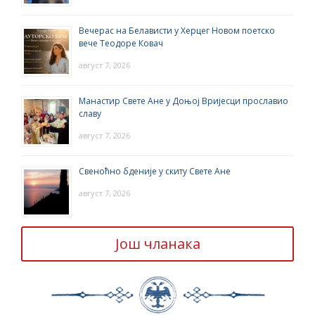
Вечерас на Белависти у Херцег Новом поетско
вече Теодоре Ковач
август 7, 2026
Манастир Свете Ане у Доњој Вријесци прославио
славу
август 7, 2026
Свеноћно бденије у скиту Свете Ане
август 7, 2026
Још чланака