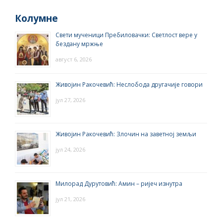
Колумне
Свети мученици Пребиловачки: Светлост вере у
бездану мржње
август 6, 2026
Живојин Ракочевић: Неслобода другачије говори
јул 27, 2026
Живојин Ракочевић: Злочин на заветној земљи
јул 24, 2026
Милорад Дурутовић: Амин – ријеч изнутра
јул 21, 2026