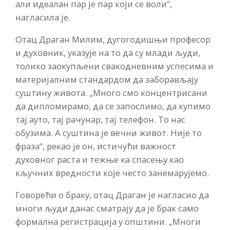
али идеалан пар је пар који се воли”,
нагласила је.
Отац Драган Милим, дугогодишњи професор
и духовник, указује на то да су млади људи,
толико заокупљени свакодневним успесима и
материјалним стандардом да заборављају
суштину живота. „Много смо концентрисани
да дипломирамо, да се запослимо, да купимо
тај ауто, тај рачунар, тај телефон. То нас
обузима. А суштина је вечни живот. Није то
фраза“, рекао је он, истичући важност
духовног раста и тежње ка спасењу као
кључних вредности које често занемарујемо.
Говорећи о браку, отац Драган је нагласио да
многи људи данас сматрају да је брак само
формална регистрација у општини. „Многи