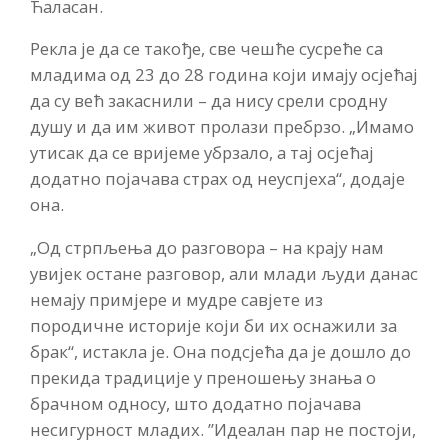
Ћаласан.
Рекла је да се такође, све чешће сусреће са
младима од 23 до 28 година који имају осјећај
да су већ закаснили – да нису срели сродну
душу и да им живот пролази пребрзо. „Имамо
утисак да се вријеме убрзало, а тај осјећај
додатно појачава страх од неуспјеха“, додаје
она.
„Од стрпљења до разговора – на крају нам
увијек остане разговор, али млади људи данас
немају примјере и мудре савјете из
породичне историје који би их оснажили за
брак“, истакла је. Она подсјећа да је дошло до
прекида традиције у преношењу знања о
брачном односу, што додатно појачава
несигурност младих. ”Идеалан пар не постоји,