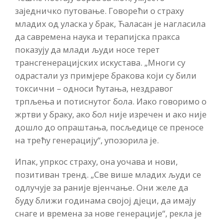
заједничко путовање. Говорећи о страху
младих од уласка у брак, Ћаласан је нагласила
да савремена наука и терапијска пракса
показују да млади људи носе терет
трансгенерацијских искустава. „Многи су
одрастали уз примјере бракова који су били
токсични – односи ћутања, нездравог
трпљења и потиснутог бола. Иако говоримо о
жртви у браку, ако бол није изречен и ако није
дошло до опраштања, посљедице се преносе
на трећу генерацију“, упозорила је.
Ипак, упркос страху, она уочава и нови,
позитиван тренд. „Све више младих људи се
одлучује за раније вјенчање. Они желе да
буду ближи годинама својој дјеци, да имају
снаге и времена за нове генерације“, рекла је