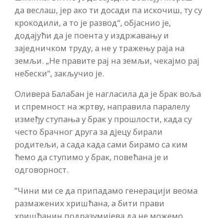
да веслаш, јер ако ти досади па искочиш, ту су
крокодили, а то је развод“, објаснио је,
додајући да је поента у издржавању и
заједничком труду, а не у тражењу раја на
земљи. „Не правите рај на земљи, чекајмо рај
небески“, закључио је.
Оливера Балабан је нагласила да је брак воља
и спремност на жртву, направила паралелу
између ступања у брак у прошлости, када су
често брачног друга за дјецу бирали
родитељи, а сада када сами бирамо са ким
ћемо да ступимо у брак, повећана је и
одговорност.
”Чини ми се да припадамо генерацији веома
размажених хришћана, а бити прави
хришћанин подразумијева да не можемо