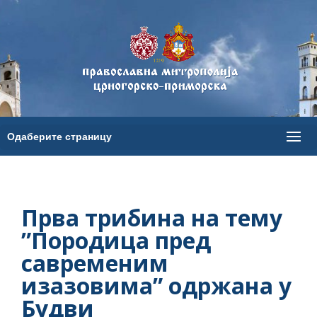
Прва трибина на тему
”Породица пред
савременим
изазовима” одржана у
Будви