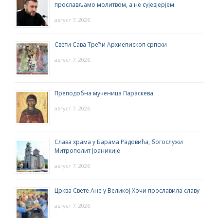
прослављамо молитвом, а не сујевјерјем
август 7, 2026
Свети Сава Трећи Архиепископ српски
август 7, 2026
Преподобна мученица Параскева
август 7, 2026
Слава храма у Барама Радовића, богослужи
Митрополит Јоаникије
август 7, 2026
Црква Свете Ане у Великој Хочи прославила славу
август 7, 2026