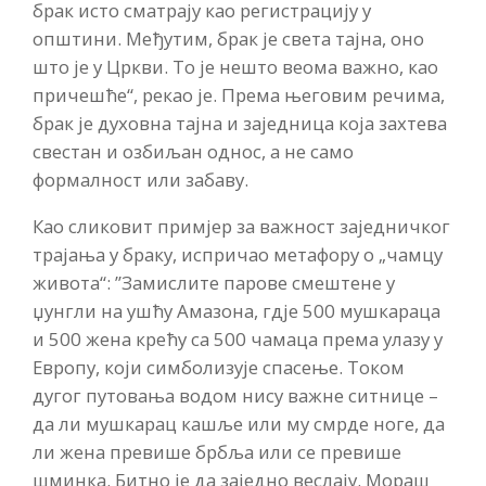
брак исто сматрају као регистрацију у
општини. Међутим, брак је света тајна, оно
што је у Цркви. То је нешто веома важно, као
причешће“, рекао је. Према његовим речима,
брак је духовна тајна и заједница која захтева
свестан и озбиљан однос, а не само
формалност или забаву.
Као сликовит примјер за важност заједничког
трајања у браку, испричао метафору о „чамцу
живота“: ”Замислите парове смештене у
џунгли на ушћу Амазона, гдје 500 мушкараца
и 500 жена крећу са 500 чамаца према улазу у
Европу, који симболизује спасење. Током
дугог путовања водом нису важне ситнице –
да ли мушкарац кашље или му смрде ноге, да
ли жена превише брбља или се превише
шминка. Битно је да заједно веслају. Мораш