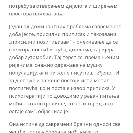
потребу за отварањем дијалога и ширењем
простора прихватања.
Један од доминантних проблема савременог
доба јесте, присилни притисак и такозвани
„присилни позитивизам“ – очекивање да се
све мора постићи: кућа, диплома, каријера,
добар аутомобил. Тај терет се, према њеним
ријечима, снажно одражава на мушку
популацију, али ни жене нису поштеђене. „И
за дјевојке и за жене постоји исти мотив
постигнућа, који постаје извор притиска. У
психотерапији то доводимо у раван питања
моћи – ко контролише, ко носи терет, а ко
остаје сам“, објаснила је.
Она истиче да савремени брачни односи све
чешће постају борба за моћ, умјесто