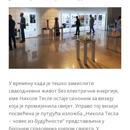
У времену када је тешко замислити
свакодневни живот без електричне енергије,
име Николе Тесле остаје синоним за визију
која је промијенила свијет. Управо тој визији
посвећена је путујућа изложба „Никола Тесла
– човек из будућности“ представљена у
бројним градовима широм свијета. У