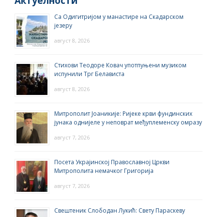
Актуелности
Са Одигитријом у манастире на Скадарском
језеру
август 8, 2026
Стихови Теодоре Ковач употпуњени музиком
испунили Трг Белависта
август 8, 2026
Митрополит Јоаникије: Ријеке крви фундинских
јунака однијеле у неповрат међуплеменску омразу
август 7, 2026
Посета Украјинској Православној Цркви
Митрополита немачког Григорија
август 7, 2026
Свештеник Слободан Лукић: Свету Параскеву