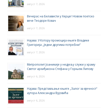
август 7, 2026
Вечерас на Белависти у Херцег Новом поетско
вече Теодоре Ковач
август 7, 2026
Најава: У Котору промоција књиге Владике
Григорија ,,Једни другима потребни”
август 7, 2026
Митрополит Јоаникије у недјељу служи у храму
Светог архиђакона Стефана у Горњем Липову
август 6, 2026
Најава: Представљање књиге „Залог за вјечност“
аутора Александра Вујовића
август 6, 2026