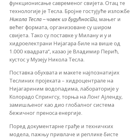
функционисање савременог свијета. Отац те
технологије је Тесла. Бројне гостујуће изложбе
, мањег и
Никола Тесла – човек из будућности
већег формата, организоване су широм
свијета. Тако су поставке у Милану и у и
хидроелектрани Нијагара биле на више од
1.000 квадрата“, казао је Владимир Перић,
кустос у Музеју Никола Тесла.
Поставка обухвата и макете најпознатијих
Теслиних пројеката – хидроцентрале на
Нијагариним водопадима, лабораторије у
Колорадо Спрингсу, торња на Лонг Ајленду,
замишљеног као дио глобалног система
бежичног преноса енергије.
Поред документарне грађе и техничких
модела, пажњу привлаче и реплике бисте