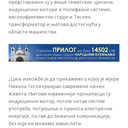
представљени су у више тематских цјелина:
индукциони мотори и полифазни системи,
високофреквентне струје и Теслин
трансформатор и његова достигнућа у
области машинства.
„Циљ изложбе је да прикажемо у којој је мјери
Никола Тесла креирао савремени начин
живота. Његови најважнији проналасци су
индукциони мотор, потом читав систем
употребе, потрошње и преноса електричне
енергије, па све до бежичне комуникације,
без које не можемо замислити