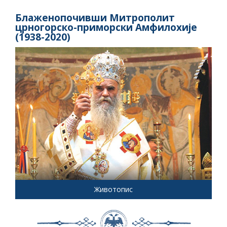
Блаженопочивши Митрополит
црногорско-приморски Амфилохије
(1938-2020)
Животопис