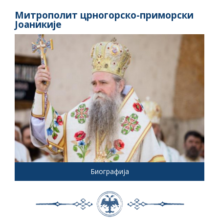
Митрополит црногорско-приморски
Јоаникије
Биографија