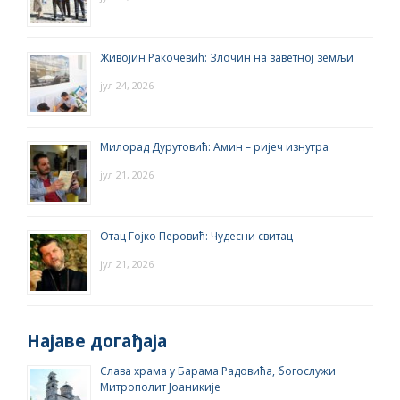
Живојин Ракочевић: Злочин на заветној земљи
јул 24, 2026
Милорад Дурутовић: Амин – ријеч изнутра
јул 21, 2026
Отац Гојко Перовић: Чудесни свитац
јул 21, 2026
Најаве догађаја
Слава храма у Барама Радовића, богослужи
Митрополит Јоаникије