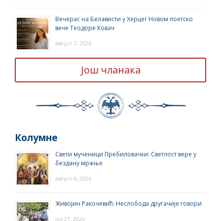
Вечерас на Белависти у Херцег Новом поетско
вече Теодоре Ковач
август 7, 2026
Још чланака
Колумне
Свети мученици Пребиловачки: Светлост вере у
бездану мржње
август 6, 2026
Живојин Ракочевић: Неслобода другачије говори
јул 27, 2026