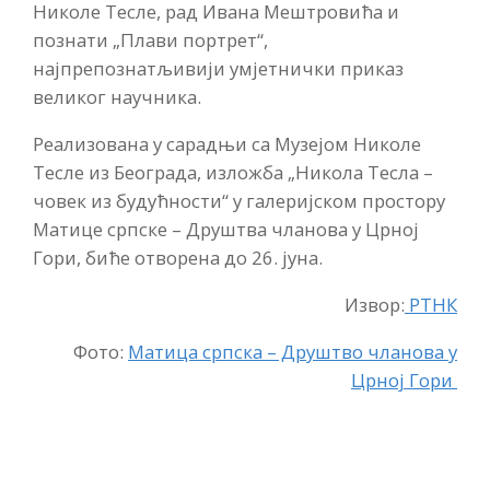
Николе Тесле, рад Ивана Мештровића и
познати „Плави портрет“,
најпрепознатљивији умјетнички приказ
великог научника.
Реализована у сарадњи са Музејом Николе
Тесле из Београда, изложба „Никола Тесла –
човек из будућности“ у галеријском простору
Матице српске – Друштва чланова у Црној
Гори, биће отворена до 26. јуна.
Извор:
РТНК
Фото:
Матица српска – Друштво чланова у
Црној Гори