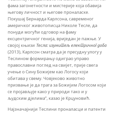
фама загонетности и мистерије која обавија
његову личност и његове проналаске.
Покушај Бернарда Карлсона, савременог
америчког животописца Николе Тесле, да
понуди могући одговор на фаму
ексцентричног генија, вриједан је пажње. У
својој књизи
Тесла: изумитељ електричног доба
(2013), Карлсон сматра да је пресудну улогу у
Теслином формирању одиграо управо
православни поглед на свијет, прије свега
учење о Сину Божијем као Логосу који
обитава у свему. Човјеково животно
призвање је да трага за Божијим Логосом који
се пројављује како у природи тако и у
људским дјелима”, казао је Крцуновић.
Најзначајнији Теслини проналасци и патенти