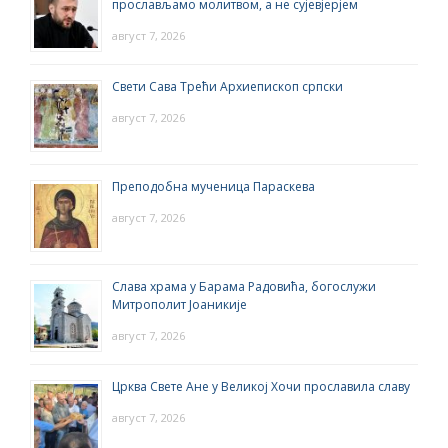
прослављамо молитвом, а не сујевјерјем
август 7, 2026
Свети Сава Трећи Архиепископ српски
август 7, 2026
Преподобна мученица Параскева
август 7, 2026
Слава храма у Барама Радовића, богослужи
Митрополит Јоаникије
август 7, 2026
Црква Свете Ане у Великој Хочи прославила славу
август 7, 2026