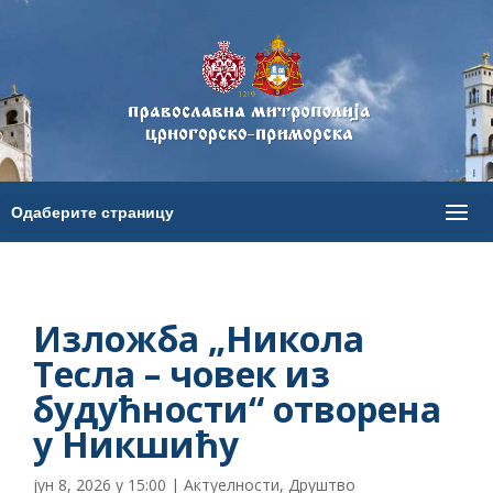
Изложба „Никола
Тесла – човек из
будућности“ отворена
у Никшићу
јун 8, 2026 у 15:00
|
Актуелности
,
Друштво