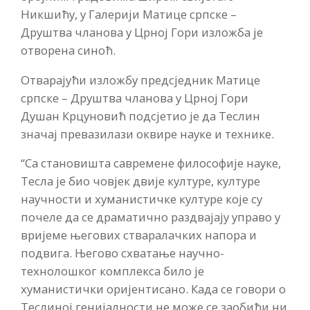
Никшићу, у Галерији Матице српске –
Друштва чланова у Црној Гори изложба је
отворена синоћ.
Отварајући изложбу предсједник Матице
српске – Друштва чланова у Црној Гори
Душан Крцуновић подсјетио је да Теслин
значај превазилази оквире науке и технике.
“Са становишта савремене философије науке,
Тесла је био човјек двије културе, културе
научности и хуманистичке културе које су
почеле да се драматично раздвајају управо у
вријеме његових стваралачких напора и
подвига. Његово схватање научно-
технолошког комплекса било је
хуманистички оријентисано. Када се говори о
Теслиној генијалности не може се заобићи ни