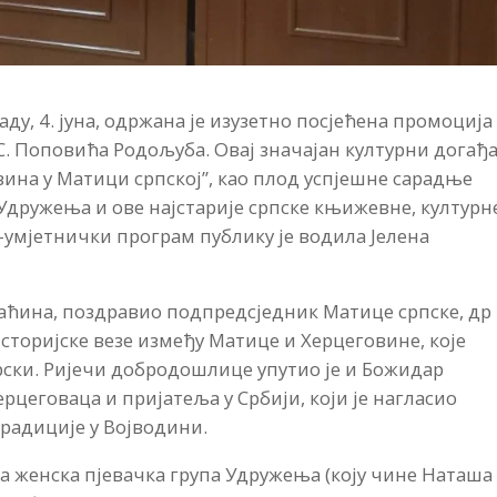
ду, 4. јуна, одржана је изузетно посјећена промоција
С. Поповића Родољуба. Овај значајан културни догађа
вина у Матици српској”, као плод успјешне сарадње
дружења и ове најстарије српске књижевне, културн
о-умјетнички програм публику је водила Јелена
омаћина, поздравио подпредсједник Матице српске, др
торијске везе између Матице и Херцеговине, које
рски. Ријечи добродошлице упутио је и Божидар
цеговаца и пријатеља у Србији, који је нагласио
радиције у Војводини.
а женска пјевачка група Удружења (коју чине Наташа