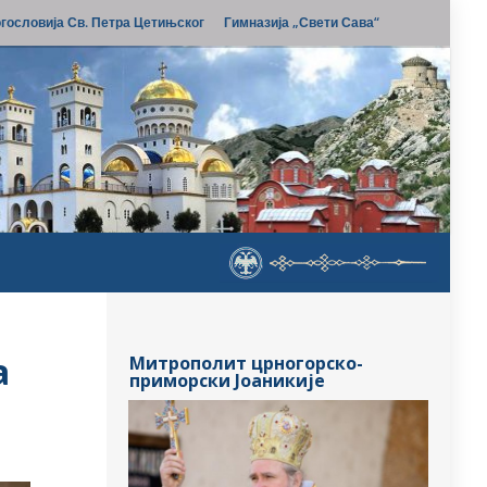
гословија Св. Петра Цетињског
Гимназија „Свети Сава“
а
Митрополит црногорско-
приморски Јоаникије