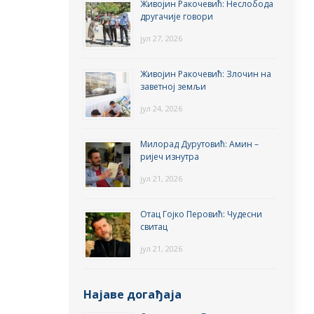
Живојин Ракочевић: Неслобода
другачије говори
јул 27, 2026
Живојин Ракочевић: Злочин на
заветној земљи
јул 24, 2026
Милорад Дурутовић: Амин –
ријеч изнутра
јул 21, 2026
Отац Гојко Перовић: Чудесни
свитац
јул 21, 2026
Најаве догађаја