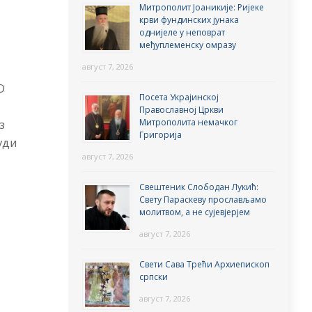
Митрополит Јоаникије: Ријеке
крви фундинских јунака
однијеле у неповрат
међуплеменску омразу
август 7, 2026
О
Посета Украјинској
Православној Цркви
Митрополита немачког
з
Григорија
уди
август 7, 2026
Свештеник Слободан Лукић:
Свету Параскеву прослављамо
молитвом, а не сујевјерјем
август 7, 2026
Свети Сава Трећи Архиепископ
српски
август 7, 2026