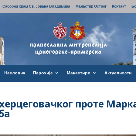
Саборни храм Св. Јована Владимира
Манастир Острог
Контакт
Бо
Насловна
Парохије
Манастири
Актуелности
херцеговачког проте Марк
ба