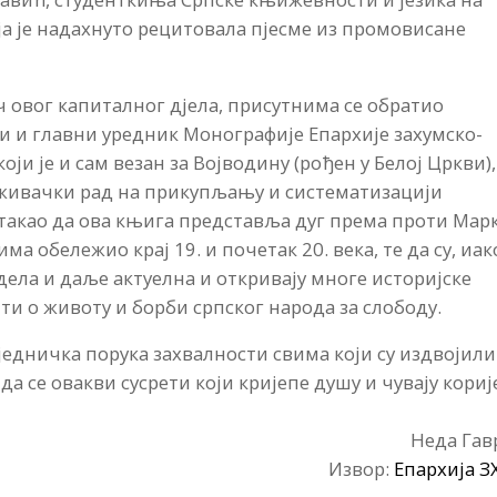
ја је надахнуто рецитовала пјесме из промовисане
 овог капиталног дјела, присутнима се обратио
ки и главни уредник Монографије Епархије захумско-
ји је и сам везан за Војводину (рођен у Белој Цркви),
ивачки рад на прикупљању и систематизацији
стакао да ова књига представља дуг према проти Мар
ма обележио крај 19. и почетак 20. века, те да су, иак
дела и даље актуелна и откривају многе историјске
ти о животу и борби српског народа за слободу.
аједничка порука захвалности свима који су издвојили
 да се овакви сусрети који кријепе душу и чувају кори
Неда Гав
Извор:
Епархија 