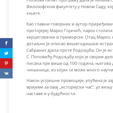
Филозофском факултету у Новом Саду, ко
књиге.
Као главни говорник и аутор-приређивач
протојереј Марко Гојачић, парох столач
херцеговачке и приморске. Отац Марко, ко
детаљно је описао вишегодишњи истраж
Сабраних дјела проте Родољуба. Он је и
С. Поповићу Родољубу који је својим дели
писана пре више од 100 година, његова 
чињенице, из којих се може много научи
​Након успјешне промоције, упућена је з
вријеме за овај „историјски час”, уз жељу
наставе и у будућности.