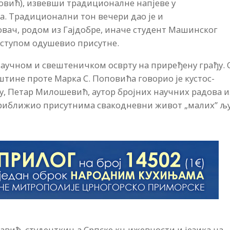
овић), извевши традиционалне напјеве у
. Традиционални тон вечери дао је и
ач, родом из Гајдобре, иначе студент Машинског
наступом одушевио присутне.
научном и свештеничком осврту на приређену грађу. 
штине проте Марка С. Поповића говорио је кустос-
у, Петар Милошевић, аутор бројних научних радова и
је приближио присутнима свакодневни живот „малих” љ
 Савић, студенткиња Српске књижевности и језика на