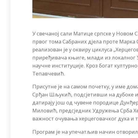
У свечаној сали Матице српске у Новом Са
првог тома Сабраних дјела проте Марка 
реализован је у оквиру циклуса „Херцего
приређивача књиге, млади из локалног У
научне институције. Кроз богат културн
Тепавчевић.
​Присутне је на самом почетку, у име д
Срђан Шљукић, подсјетивши на дубоке ис
датирају још од чувене породице Дунђе
Миловић, предсједник Удружења Срба Хер
важност очувања херцеговачког духа и т
​Програм је на упечатљив начин отворил