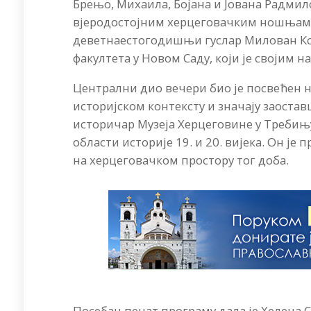
Брењо, Михаила, Бојана и Јована Радмил
вјеродостојним херцеговачким ношњама
деветнаестогодишњи гуслар Милован Ков
факултета у Новом Саду, који је својим 
​Централни дио вечери био је посвећен 
историјском контексту и значају заостав
историчар Музеја Херцеговине у Требињ
области историје 19. и 20. вијека. Он 
на херцеговачком простору тог доба.
​Посебан печат програму дала је Хелена