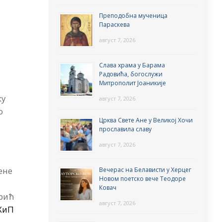
Преподобна мученица
Параскева
август 7, 2026
Слава храма у Барама
Радовића, богослужи
Митрополит Јоаникије
ку
август 7, 2026
о
Црква Свете Ане у Великој Хочи
прославила славу
август 7, 2026
јене
Вечерас на Белависти у Херцег
Новом поетско вече Теодоре
Ковач
рић
август 7, 2026
ЗХиП