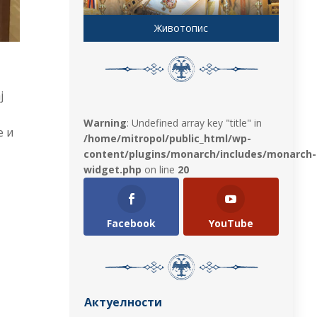
Животопис
ј
Warning
: Undefined array key "title" in
е и
/home/mitropol/public_html/wp-
content/plugins/monarch/includes/monarch-
widget.php
on line
20
Facebook
YouTube
Актуелности