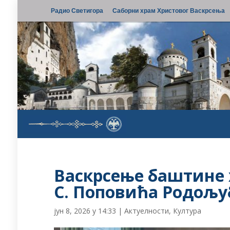
Радио Светигора
Саборни храм Христовог Васкрсења
Васкрсење баштине 
С. Поповића Родољу
јун 8, 2026 у 14:33
|
Актуелности
,
Култура