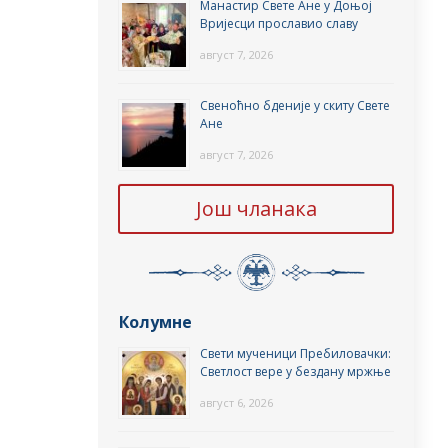
Манастир Свете Ане у Доњој
Вријесци прославио славу
август 7, 2026
Свеноћно бденије у скиту Свете
Ане
август 7, 2026
Још чланака
Колумне
Свети мученици Пребиловачки:
Светлост вере у бездану мржње
август 6, 2026