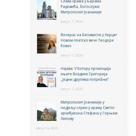
Слава храма у Барама
Радовића, богослужи
Митрополит Јоаникије
август 7, 2026
Вечерас на Белависти у Херцег
Новом поетско вече Теодоре
Ковач
август 7, 2026
Најава: У Котору промоција
књиге Владике Григорија
,,Једни другима потребни”
август 7, 2026
Митрополит Јоаникије у
недјељу служи у храму Светог
архиђакона Стефана у Горњем
Липову
август 6, 2026