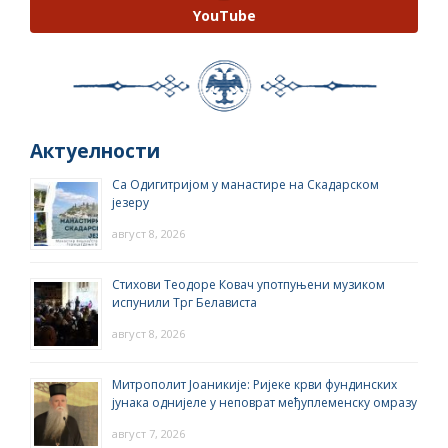
YouTube
Актуелности
Са Одигитријом у манастире на Скадарском
језеру
август 8, 2026
Стихови Теодоре Ковач употпуњени музиком
испунили Трг Белависта
август 8, 2026
Митрополит Јоаникије: Ријеке крви фундинских
јунака однијеле у неповрат међуплеменску омразу
август 7, 2026