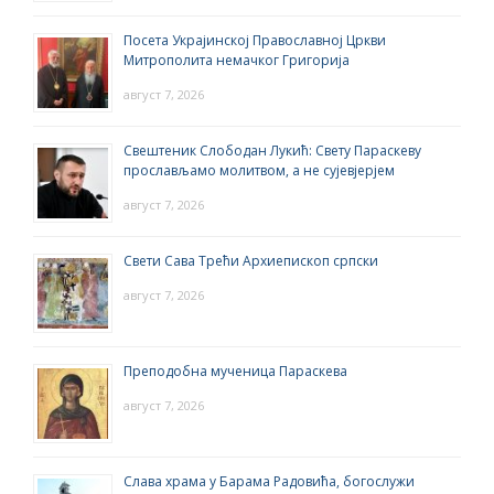
Посета Украјинској Православној Цркви
Митрополита немачког Григорија
август 7, 2026
Свештеник Слободан Лукић: Свету Параскеву
прослављамо молитвом, а не сујевјерјем
август 7, 2026
Свети Сава Трећи Архиепископ српски
август 7, 2026
Преподобна мученица Параскева
август 7, 2026
Слава храма у Барама Радовића, богослужи