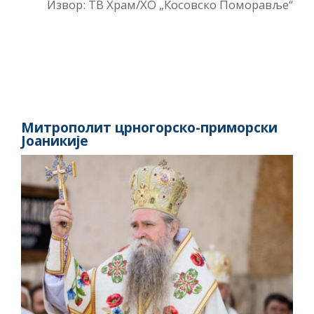
Извор: ТВ Храм/ХО „Косовско Поморавље“
Митрополит црногорско-приморски
Јоаникије