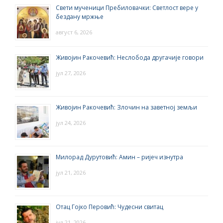
Свети мученици Пребиловачки: Светлост вере у
бездану мржње
август 6, 2026
Живојин Ракочевић: Неслобода другачије говори
јул 27, 2026
Живојин Ракочевић: Злочин на заветној земљи
јул 24, 2026
Милорад Дурутовић: Амин – ријеч изнутра
јул 21, 2026
Отац Гојко Перовић: Чудесни свитац
јул 21, 2026