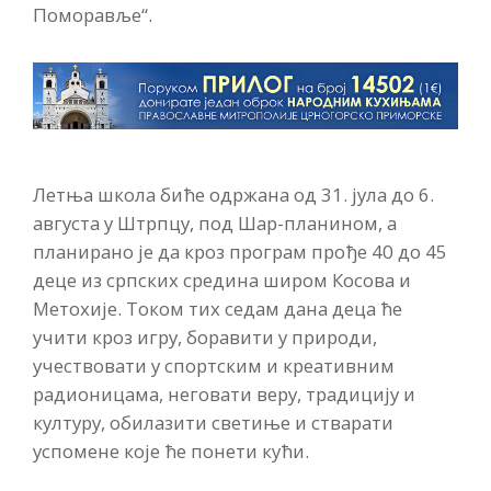
Поморавље“.
Летња школа биће одржана од 31. јула до 6.
августа у Штрпцу, под Шар-планином, а
планирано је да кроз програм прође 40 до 45
деце из српских средина широм Косова и
Метохије. Током тих седам дана деца ће
учити кроз игру, боравити у природи,
учествовати у спортским и креативним
радионицама, неговати веру, традицију и
културу, обилазити светиње и стварати
успомене које ће понети кући.