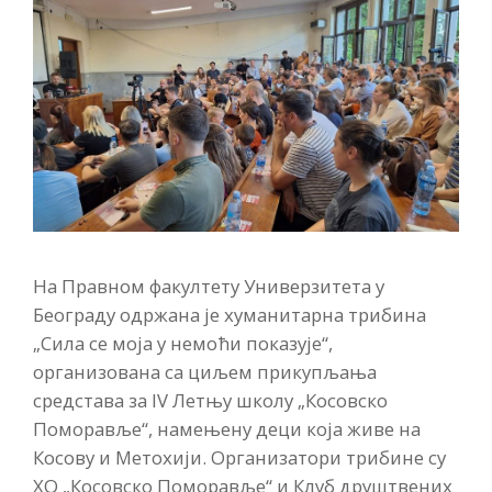
На Правном факултету Универзитета у
Београду одржана је хуманитарна трибина
„Сила се моја у немоћи показује“,
организована са циљем прикупљања
средстава за IV Летњу школу „Косовско
Поморавље“, намењену деци која живе на
Косову и Метохији. Организатори трибине су
ХО „Косовско Поморавље“ и Клуб друштвених