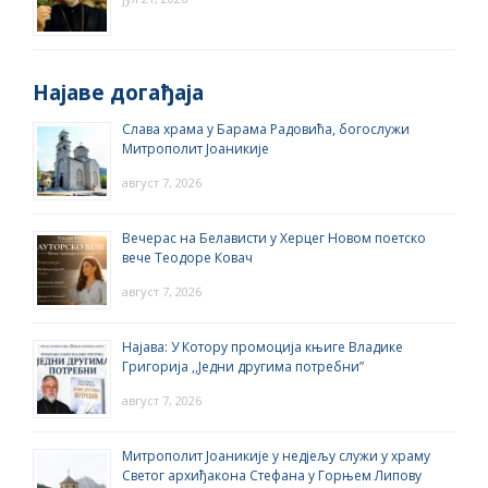
Најаве догађаја
Слава храма у Барама Радовића, богослужи
Митрополит Јоаникије
август 7, 2026
Вечерас на Белависти у Херцег Новом поетско
вече Теодоре Ковач
август 7, 2026
Најава: У Котору промоција књиге Владике
Григорија ,,Једни другима потребни”
август 7, 2026
Митрополит Јоаникије у недјељу служи у храму
Светог архиђакона Стефана у Горњем Липову