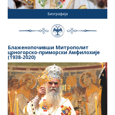
Биографија
Блаженопочивши Митрополит
црногорско-приморски Амфилохије
(1938-2020)