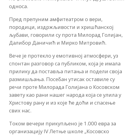
односа.
Пред препуним амфитеатром о вери,
породици, издржљивости и хришћанској
љубави, говорили су прота Милорад Голијан,
Далибор Даничић и Мирко Митровић.
Вече је протекло у емотивној атмосфери, уз
спонтан разговор са публиком, која је имала
прилику да поставља питања и подели своја
размишљања. Посебан утисак оставиле су
речи проте Милорада Голијана о Косовском
завету као рани нашег народа која се улила у
Христову рану и из које ће доћи и спасење
свих нас.
Током вечери прикупљено је 1.000 евра за
организацију IV Летње школе „Косовско