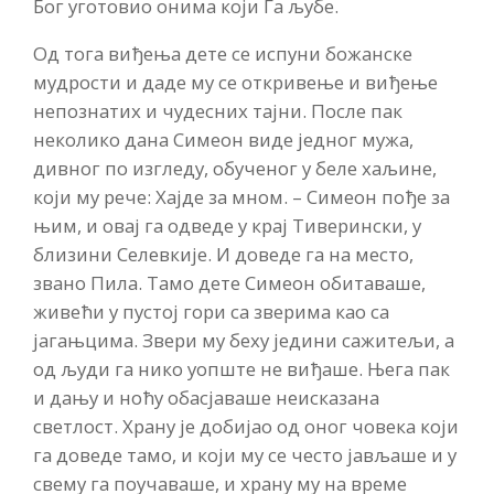
Бог уготовио онима који Га љубе.
Од тога виђења дете се испуни божанске
мудрости и даде му се откривење и виђење
непознатих и чудесних тајни. После пак
неколико дана Симеон виде једног мужа,
дивног по изгледу, обученог у беле хаљине,
који му рече: Хајде за мном. – Симеон пође за
њим, и овај га одведе у крај Тиверински, у
близини Селевкије. И доведе га на место,
звано Пила. Тамо дете Симеон обитаваше,
живећи у пустој гори са зверима као са
јагањцима. Звери му беху једини сажитељи, а
од људи га нико уопште не виђаше. Њега пак
и дању и ноћу обасјаваше неисказана
светлост. Храну је добијао од оног човека који
га доведе тамо, и који му се често јављаше и у
свему га поучаваше, и храну му на време