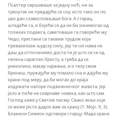
Псалтир свршаваше за једну ноћ, ни за
тренутак не предајући се сну; исто тако он по
цео дан славословљаше Бога. А старац,
штедећи га, и бојећи се да не би изнемогао од
толиких подвига, саветоваше га говорећи му:
Чедо, престани са таквим трудом који
превазилази људску силу, јер ти ни нама не
даш да отпочинемо; доста ти је што си се од
пелена сараспео Христу; а треба да се
унеколико, макар најмање, и о телу свом
бринеш, пружајући му помало сна и дајући му
хране под меру, да би могао до краја
издржати напоре подвижничког живота. Јер
јело и пиће не скврнаве човека, као што сам
Господ каже у Светом писму: Свако зеље које
се може јести дадох вам за храну (1. Мојс. 9, 3).
Блажени Симеон одговори старцу: Мада храна