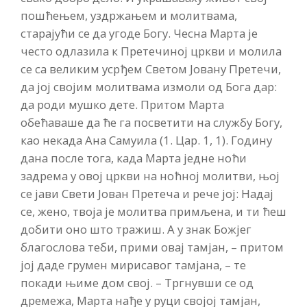
пошћењем, уздржањем и молитвама,
старајући се да угоде Богу. Чесна Марта је
често одлазила к Претечиној цркви и молила
се са великим усрђем Светом Јовану Претечи,
да јој својим молитвама измоли од Бога дар:
да роди мушко дете. Притом Марта
обећаваше да ће га посветити на службу Богу,
као некада Ана Самуила (1. Цар. 1, 1). Годину
дана после тога, када Марта једне ноћи
задрема у овој цркви на ноћној молитви, њој
се јави Свети Јован Претеча и рече јој: Надај
се, жено, твоја је молитва примљена, и ти ћеш
добити оно што тражиш. А у знак Божјег
благослова теби, прими овај тамјан, – притом
јој даде грумен мирисавог тамјана, – те
покади њиме дом свој. – Тргнувши се од
дремежа, Марта нађе у руци својој тамјан,