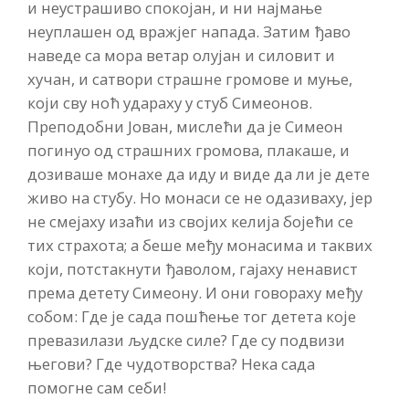
и неустрашиво спокојан, и ни најмање
неуплашен од вражјег напада. Затим ђаво
наведе са мора ветар олујан и силовит и
хучан, и сатвори страшне громове и муње,
који сву ноћ удараху у стуб Симеонов.
Преподобни Јован, мислећи да је Симеон
погинуо од страшних громова, плакаше, и
дозиваше монахе да иду и виде да ли је дете
живо на стубу. Но монаси се не одазиваху, јер
не смејаху изаћи из својих келија бојећи се
тих страхота; а беше међу монасима и таквих
који, потстакнути ђаволом, гајаху ненавист
према детету Симеону. И они говораху међу
собом: Где је сада пошћење тог детета које
превазилази људске силе? Где су подвизи
његови? Где чудотворства? Нека сада
помогне сам себи!