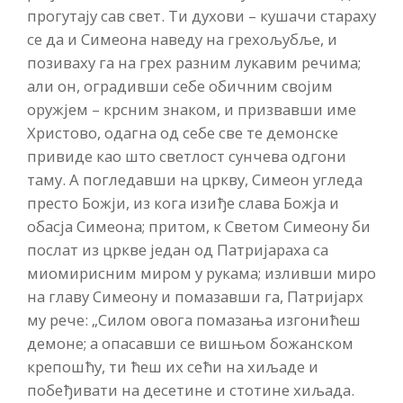
прогутају сав свет. Ти духови – кушачи стараху
се да и Симеона наведу на грехољубље, и
позиваху га на грех разним лукавим речима;
али он, оградивши себе обичним својим
оружјем – крсним знаком, и призвавши име
Христово, одагна од себе све те демонске
привиде као што светлост сунчева одгони
таму. А погледавши на цркву, Симеон угледа
престо Божји, из кога изиђе слава Божја и
обасја Симеона; притом, к Светом Симеону би
послат из цркве један од Патријараха са
миомирисним миром у рукама; изливши миро
на главу Симеону и помазавши га, Патријарх
му рече: „Силом овога помазања изгонићеш
демоне; а опасавши се вишњом божанском
крепошћу, ти ћеш их сећи на хиљаде и
побеђивати на десетине и стотине хиљада.