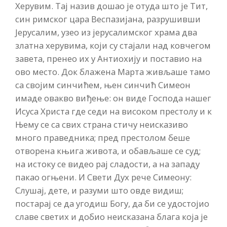
Херувим. Тај назив дошао је отуда што је Тит,
син римског цара Веспазијана, разрушивши
Јерусалим, узео из јерусалимског храма два
златна херувима, који су стајали над ковчегом
завета, пренео их у Антиохију и поставио на
ово место. Док блажена Марта живљаше тамо
са својим синчићем, њен синчић Симеон
имаде овакво виђење: он виде Господа нашег
Исуса Христа где седи на високом престолу и к
Њему се са свих страна стичу неисказиво
много праведника; пред престолом беше
отворена књига живота, и обављаше се суд;
на истоку се видео рај сладости, а на западу
пакао огњени. И Свети Дух рече Симеону:
Слушај, дете, и разуми што овде видиш;
постарај се да угодиш Богу, да би се удостојио
славе светих и добио неисказана блага која је