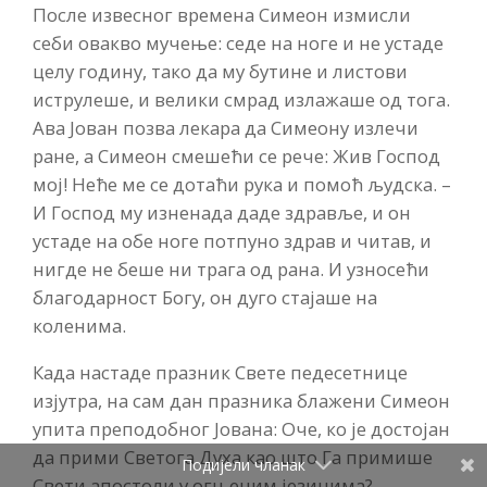
После извесног времена Симеон измисли
себи овакво мучење: седе на ноге и не устаде
целу годину, тако да му бутине и листови
иструлеше, и велики смрад излажаше од тога.
Ава Јован позва лекара да Симеону излечи
ране, а Симеон смешећи се рече: Жив Господ
мој! Неће ме се дотаћи рука и помоћ људска. –
И Господ му изненада даде здравље, и он
устаде на обе ноге потпуно здрав и читав, и
нигде не беше ни трага од рана. И узносећи
благодарност Богу, он дуго стајаше на
коленима.
Када настаде празник Свете педесетнице
изјутра, на сам дан празника блажени Симеон
упита преподобног Јована: Оче, ко је достојан
да прими Светога Духа као што Га примише
Подијели чланак
Свети апостоли у огњеним језицима?