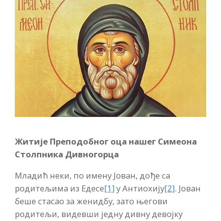
Житије Преподобног оца нашег Симеона
Столпника Дивногорца
Младић неки, по имену Јован, дође са
родитељима из Едесе
[1]
у Антиохију
[2]
. Јован
беше стасао за женидбу, зато његови
родитељи, видевши једну дивну девојку