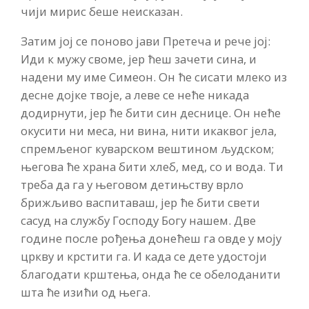
чији мирис беше неисказан.
Затим јој се поново јави Претеча и рече јој:
Иди к мужу своме, јер ћеш зачети сина, и
надени му име Симеон. Он ће сисати млеко из
десне дојке твоје, а леве се неће никада
додирнути, јер ће бити син деснице. Он неће
окусити ни меса, ни вина, нити икаквог јела,
спремљеног куварском вештином људском;
његова ће храна бити хлеб, мед, со и вода. Ти
треба да га у његовом детињству врло
брижљиво васпитаваш, јер ће бити свети
сасуд на службу Господу Богу нашем. Две
године после рођења донећеш га овде у моју
цркву и крстити га. И када се дете удостоји
благодати крштења, онда ће се обелоданити
шта ће изићи од њега.