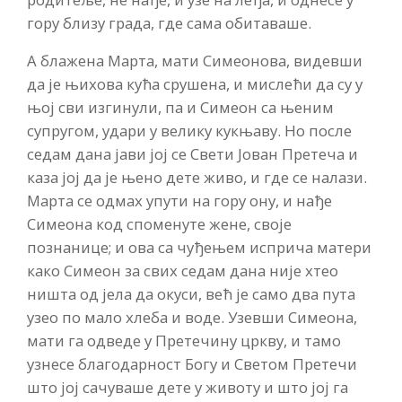
гору близу града, где сама обитаваше.
А блажена Марта, мати Симеонова, видевши
да је њихова кућа срушена, и мислећи да су у
њој сви изгинули, па и Симеон са њеним
супругом, удари у велику кукњаву. Но после
седам дана јави јој се Свети Јован Претеча и
каза јој да је њено дете живо, и где се налази.
Марта се одмах упути на гору ону, и нађе
Симеона код споменуте жене, своје
познанице; и ова са чуђењем исприча матери
како Симеон за свих седам дана није хтео
ништа од јела да окуси, већ је само два пута
узео по мало хлеба и воде. Узевши Симеона,
мати га одведе у Претечину цркву, и тамо
узнесе благодарност Богу и Светом Претечи
што јој сачуваше дете у животу и што јој га