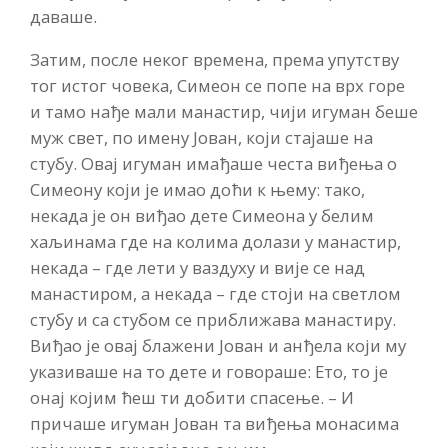
даваше.
Затим, после неког времена, према упутству
тог истог човека, Симеон се попе на врх горе
и тамо нађе мали манастир, чији игуман беше
муж свет, по имену Јован, који стајаше на
стубу. Овај игуман имађаше честа виђења о
Симеону који је имао доћи к њему: тако,
некада је он виђао дете Симеона у белим
хаљинама где на колима долази у манастир,
некада – где лети у ваздуху и вије се над
манастиром, а некада – где стоји на светлом
стубу и са стубом се приближава манастиру.
Виђао је овај блажени Јован и анђела који му
указиваше на то дете и говораше: Ето, то је
онај којим ћеш ти добити спасење. – И
причаше игуман Јован та виђења монасима