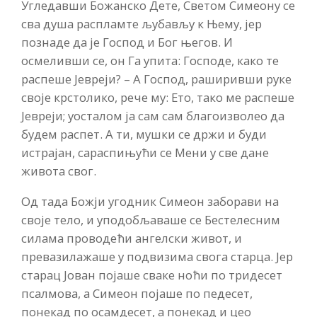
Угледавши Божанско Дете, Светом Симеону се
сва душа распламте љубављу к Њему, јер
познаде да је Господ и Бог његов. И
осмеливши се, он Га упита: Господе, како те
распеше Јевреји? – А Господ, раширивши руке
своје крстолико, рече му: Ето, тако ме распеше
Јевреји; уосталом ја сам сам благоизволео да
будем распет. А ти, мушки се држи и буди
истрајан, сараспињући се Мени у све дане
живота свог.
Од тада Божји угодник Симеон заборави на
своје тело, и уподобљаваше се Бестелесним
силама проводећи ангелски живот, и
превазилажаше у подвизима свога старца. Јер
старац Јован појаше сваке ноћи по тридесет
псалмова, а Симеон појаше по педесет,
понекад по осамдесет, а понекад и цео