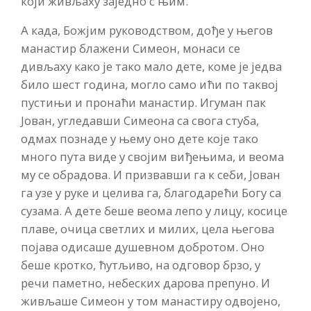
који живљаху заједно с њим.
А када, Божјим руководством, дође у његов
манастир блажени Симеон, монаси се
дивљаху како је тако мало дете, коме је једва
било шест година, могло само ићи по таквој
пустињи и пронаћи манастир. Игуман пак
Јован, угледавши Симеона са свога стуба,
одмах познаде у њему оно дете које тако
много пута виде у својим виђењима, и веома
му се обрадова. И призвавши га к себи, Јован
га узе у руке и целива га, благодарећи Богу са
сузама. А дете беше веома лепо у лицу, косице
плаве, очица светлих и милих, цела његова
појава одисаше душевном добротом. Оно
беше кротко, ћутљиво, на одговор брзо, у
речи паметно, небеских дарова препуно. И
живљаше Симеон у том манастиру одвојено,