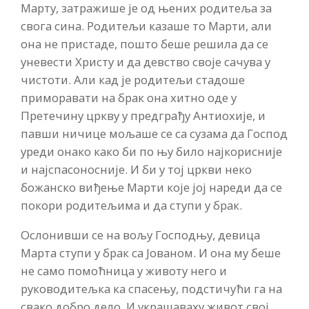
Марту, затражише је од њених родитеља за
свога сина. Родитељи казаше то Марти, али
она не пристаде, пошто беше решила да се
уневести Христу и да девство своје сачува у
чистоти. Али кад је родитељи стадоше
приморавати на брак она хитно оде у
Претечину цркву у предграђу Антиохије, и
павши ничице мољаше се са сузама да Господ
уреди онако како би по њу било најкорисније
и најспасоносније. И би у тој цркви неко
божанско виђење Марти које јој нареди да се
покори родитељима и да ступи у брак.
Ослонивши се на вољу Господњу, девица
Марта ступи у брак са Јованом. И она му беше
не само помоћница у животу него и
руководитељка ка спасењу, подстичући га на
свако добро дело. И украшаваху живот свој