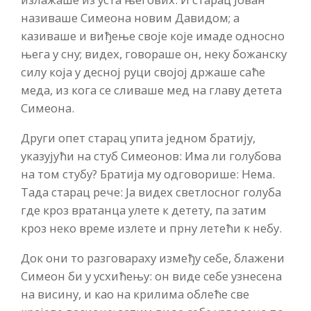
називаше Симеона новим Давидом; а
казиваше и виђење своје које имаде односно
њега у сну; видех, говораше он, неку божанску
силу која у десној руци својој држаше саће
меда, из кога се сливаше мед на главу детета
Симеона.
Други опет старац упита једном братију,
указујући на стуб Симеонов: Има ли голубова
на том стубу? Братија му одговорише: Нема.
Тада старац рече: Ја видех светлосног голуба
где кроз вратанца улете к детету, па затим
кроз неко време излете и прну летећи к небу.
Док они то разговараху између себе, блажени
Симеон би у усхићењу: он виде себе узнесена
на висину, и као на крилима облеће све