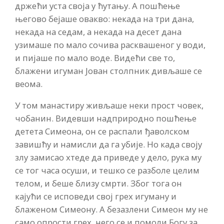
држећи уста своја у ћутању. А пошћење
његово бејаше овакво: некада на три дана,
некада на седам, а некада на десет дана
узимаше по мало сочива расквашеног у води,
и пијаше по мало воде. Видећи све то,
блажени игуман Јован столпник дивљаше се
веома.
У том манастиру живљаше неки прост човек,
чобанин. Видевши надприродно пошћење
детета Симеона, он се распали ђаволском
завишћу и намисли да га убије. Но када своју
злу замисао хтеде да приведе у дело, рука му
се тог часа осуши, и тешко се разболе целим
телом, и беше близу смрти. Због тога он
кајући се исповеди свој грех игуману и
блаженом Симеону. А безазлени Симеон му не
само опрости грех, него се и помоли Богу за