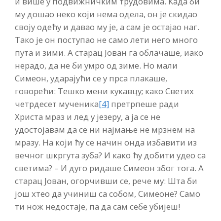
и више у подвижничким трудовима. Када би
му дошао неко који нема одела, он је скидао
своју одећу и давао му је, а сам је остајао наг.
Тако је он поступао не само лети него много
пута и зими. А старац Јован га облачаше, иако
нерадо, да не би умро од зиме. Но мали
Симеон, ударајући се у прса плакаше,
говорећи: Тешко мени кукавцу; како Светих
четрдесет мученика
[4]
претрпеше ради
Христа мраз и лед у језеру, а ја се не
удостојавам да се ни најмање не мрзнем на
мразу. На који ћу се начин онда избавити из
вечног шкргута зуба? И како ћу добити удео са
светима? – И дуго ридаше Симеон због тога. А
старац Јован, огорчивши се, рече му: Шта би
још хтео да учиниш са собом, Симеоне? Само
ти нож недостаје, па да сам себе убијеш!