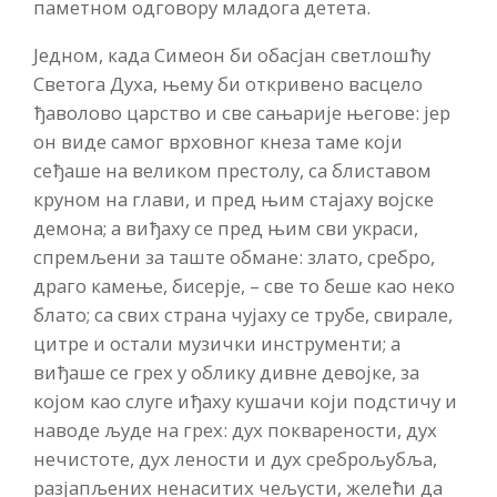
паметном одговору младога детета.
Једном, када Симеон би обасјан светлошћу
Светога Духа, њему би откривено васцело
ђаволово царство и све сањарије његове: јер
он виде самог врховног кнеза таме који
сеђаше на великом престолу, са блиставом
круном на глави, и пред њим стајаху војске
демона; а виђаху се пред њим сви украси,
спремљени за таште обмане: злато, сребро,
драго камење, бисерје, – све то беше као неко
блато; са свих страна чујаху се трубе, свирале,
цитре и остали музички инструменти; а
виђаше се грех у облику дивне девојке, за
којом као слуге иђаху кушачи који подстичу и
наводе људе на грех: дух покварености, дух
нечистоте, дух лености и дух среброљубља,
разјапљених ненаситих чељусти, желећи да