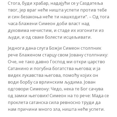
Стога, буди храбар, надајући се у Саздатеља
твог, јер враг неће ништа успети против тебе
и син безакоња неће ти нашкодити“. – Од тога
часа блажени Симеон доби власт над
духовима нечистим, и стаде их изгонити из
људи, и од сваке болести исцељивати.
Једнога дана слуга Божји Симеон столпник
рече блаженом старцу свом Јовану столпнику:
Оче, не тако давно Господ ми откри царство
Сатанино и погубна богатства његова; и ја
видех лукавства његова, помоћу којих он
води борбу са врлинским људима. Јован
одговори Симеону: Чедо, нека те Бог сачува
од замки његових! Симеон на то рече: Мада се
проклета сатанска сила ревносно труди да
нам причини много зла, ништа неће успети.