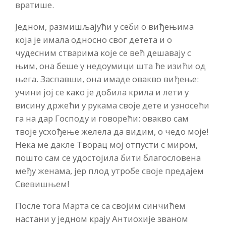
вратише.
Једном, размишљајући у себи о виђењима
која је имала односно свог детета и о
чудесним стварима које се већ дешавају с
њим, она беше у недоумици шта ће изићи од
њега. Заспавши, она имаде овакво виђење:
учини јој се како је добила крила и лети у
висину држећи у рукама своје дете и узносећи
га на дар Господу и говорећи: овакво сам
твоје усхођење желела да видим, о чедо моје!
Нека ме дакле Творац мој отпусти с миром,
пошто сам се удостојила бити благословена
међу женама, јер плод утробе своје предајем
Свевишњем!
После тога Марта се са својим синчићем
настани у једном крају Антиохије званом