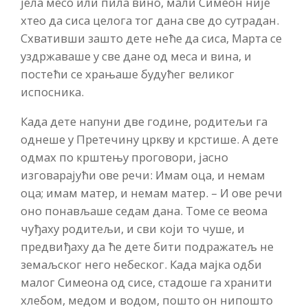
јела месо или пила вино, мали Симеон није
хтео да сиса целога тог дана све до сутрадан.
Схвативши зашто дете неће да сиса, Марта се
уздржаваше у све дане од меса и вина, и
постећи се храњаше будућег великог
испосника.
Када дете напуни две године, родитељи га
однеше у Претечину цркву и крстише. А дете
одмах по крштењу проговори, јасно
изговарајући ове речи: Имам оца, и немам
оца; имам матер, и немам матер. – И ове речи
оно понављаше седам дана. Томе се веома
чуђаху родитељи, и сви који то чуше, и
предвиђаху да ће дете бити подражатељ не
земаљског него небеског. Када мајка одби
малог Симеона од сисе, стадоше га хранити
хлебом, медом и водом, пошто он нипошто