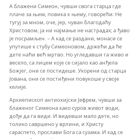
А блажени Симеон, чувши свога старца где
плаче за њим, повика к њему, говорећи: Не
тугуј за мном, оче, јер, чуван благодаћу
Христовом, ја ни најмање не настрадах; а ђаво
је посрамљен. – А кад се раздани, монаси се
упутише к стубу Симеоновом, држећи да ће
дете наћи већ мртво. Но угледавши га живо и
весело, са лицем које се сијало као анђела
Божјег, они се постидеше. Укорени од старца
Јована, они се постиђени повукоше у своје
келије.
Архиепископ антиохијски Јефрем, чувши за
блаженог Симеона како суров живот води,
дође да га види. И видевши мало дете, но
толико савршено у врлини, и Христу
сараспето, прослави Бога са сузама. И кад се