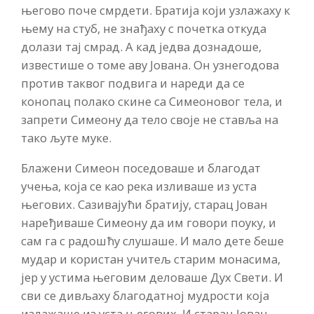
његово поче смрдети. Братија који узлажаху к
њему на стуб, не знађаху с почетка откуда
долази тај смрад. А кад једва дознадоше,
известише о томе аву Јована. Он узнегодова
против таквог подвига и нареди да се
конопац полако скине са Симеоновог тела, и
запрети Симеону да тело своје не ставља на
тако љуте муке.
Блажени Симеон поседоваше и благодат
учења, која се као река изливаше из уста
његових. Сазивајући братију, старац Јован
наређиваше Симеону да им говори поуку, и
сам га с радошћу слушаше. И мало дете беше
мудар и користан учитељ старим монасима,
јер у устима његовим деловаше Дух Свети. И
сви се дивљаху благодатној мудрости која
излажаше из уста његових. И старац Јован