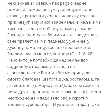
не скврнави човека, ипак рађа скверне
помисли, помрачава ум, укорењује и тови
страст, претвара духовног човека у телесног,
прикивајући му мисли за земаљске жеље; а ми
треба да се дан и ноћ поучавамо у закону
Господњем, и да се бојимо да нас не дохвате
сане прелести и ми паднемо у униније, у
духовну чамотињу, као што пророк каже:
Задрема душа моја од унинија (Пс. 118, 28).
Нарочито је потребно да недремљивом
бодрошћу отварамо уста своја на
славословљење Бога, да бисмо привукли
одозго благодат Светога Духа. Уосталом, шта
је теби, оче, до мојих речи? Ја за себе самог, а
не за друге, прописујем ове законе, јер је мени
неопходно да младо тело своје укротим
толиком суровошћу. – И удиви се старац тако