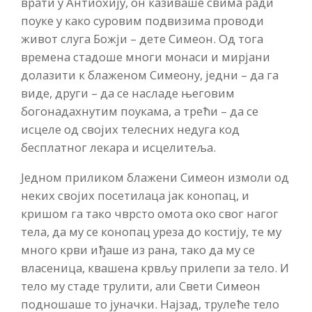
врати у Антиохију, он казиваше свима ради
поуке у како суровим подвизима проводи
живот слуга Божји – дете Симеон. Од тога
времена стадоше многи монаси и мирјани
долазити к блаженом Симеону, једни – да га
виде, други – да се насладе његовим
богонадахнутим поукама, а трећи – да се
исцеле од својих телесних недуга код
бесплатног лекара и исцелитеља.
Једном приликом блажени Симеон измоли од
неких својих посетилаца јак конопац, и
кришом га тако чврсто омота око свог нагог
тела, да му се конопац уреза до костију, те му
много крви иђаше из рана, тако да му се
власеница, квашена крвљу прилепи за тело. И
тело му стаде трулити, али Свети Симеон
подношаше то јуначки. Најзад, трулеће тело