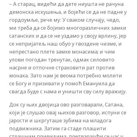
– А старац, видећи да дете ниушта не рачуна
демонска искушења, и бојећи се да не падне у
гордоумље, рече му: У сваком случају, чедо,
ми треба да се бојимо многоразличних замки
сатанских и да се не уздамо у своју врлину, јер
се непријатељ наш обуо у гвоздене чизме, и
непрестано плете замке монасима; и чим
улови погодан тренутак, одмах силовито
насрне и отпочне страховити рат против
монаха. Зато нам је веома потребно молити
се Богу и призивати у помоћ Емануила да
свагда буде с нама и уништи сву силу вражију.
Док су њих двојица ово разговарали, Сатана,
који је слушао овај њихов разговор, испуни се
јарости и шкргуташе зубима на младога
подвижника. Затим га стаде плашити
страшним привидима, претварајући се час у