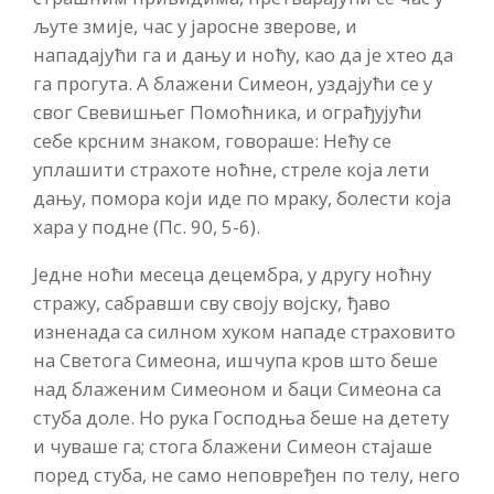
љуте змије, час у јаросне зверове, и
нападајући га и дању и ноћу, као да је хтео да
га прогута. А блажени Симеон, уздајући се у
свог Свевишњег Помоћника, и ограђујући
себе крсним знаком, говораше: Нећу се
уплашити страхоте ноћне, стреле која лети
дању, помора који иде по мраку, болести која
хара у подне (Пс. 90, 5-6).
Једне ноћи месеца децембра, у другу ноћну
стражу, сабравши сву своју војску, ђаво
изненада са силном хуком нападе страховито
на Светога Симеона, ишчупа кров што беше
над блаженим Симеоном и баци Симеона са
стуба доле. Но рука Господња беше на детету
и чуваше га; стога блажени Симеон стајаше
поред стуба, не само неповређен по телу, него