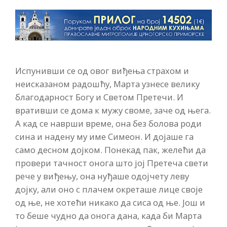
Испунивши се од овог виђења страхом и
неисказаном радошћу, Марта узнесе велику
благодарност Богу и Светом Претечи. И
вративши се дома к мужу своме, заче од њега.
А кад се наврши време, она без болова роди
сина и надену му име Симеон. И дојаше га
само десном дојком. Понекад пак, желећи да
провери тачност онога што јој Претеча свети
рече у виђењу, она нуђаше одојчету леву
дојку, али оно с плачем окреташе лице своје
од ње, не хотећи никако да сиса од ње. Још и
то беше чудно да онога дана, када би Марта