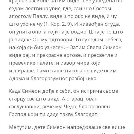
крајеве васионе; затим виде себе узведена по
седам лествица увис, где, слично Светом
апостолу Павлу, виде што око не виде, и чу
што ухо не чу (1. Кор. 2, 9). И низвођен отуда,
он упита онога који га је водио: Шта је то што
ја видех? Он му одговори: То су седам небеса,
на која си био узнесен. – Затим Свети Симеон
виде рај, и прекрасне вртове, и пресветле и
превелике палате, и извор мира који
извираше. Тамо више никога не виде осим
Адама и благоразумног разбојника.
Када Симеон дође к себи, он исприча своме
старцу све што виде. А старац Јован
саслушавши, рече му: Чедо, благословен
Господ који ти даде такву благодат!
Међутим, дете Симеон напредоваше све више