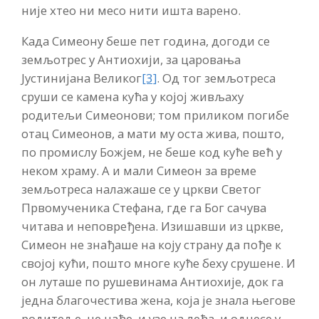
није хтео ни месо нити ишта варено.
Када Симеону беше пет година, догоди се
земљотрес у Антиохији, за царовања
Јустинијана Великог
[3]
. Од тог земљотреса
сруши се камена кућа у којој живљаху
родитељи Симеонови; том приликом погибе
отац Симеонов, а мати му оста жива, пошто,
по промислу Божјем, не беше код куће већ у
неком храму. А и мали Симеон за време
земљотреса налажаше се у цркви Светог
Првомученика Стефана, где га Бог сачува
читава и неповређена. Изишавши из цркве,
Симеон не знађаше на коју страну да пође к
својој кући, пошто многе куће беху срушене. И
он луташе по рушевинама Антиохије, док га
једна благочестива жена, која је знала његове
родитеље, не нађе, и узе на леђа, и однесе у