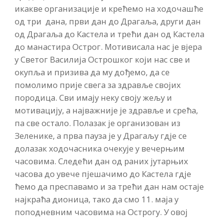
икакве организације и крећемо на ходочашће
од три дана, први дан до Драгаља, други дан
од Драгаља до Кастела и трећи дан од Кастела
до манастира Острог. Мотивисала нас је вјера
у Светог Василија Острошког који нас све и
окупља и призива да му дођемо, да се
помолимо прије свега за здравље својих
породица. Сви имају неку своју жељу и
мотивацију, а најважније је здравље и срећа,
па све остало. Полазак је организован из
Зеленике, а прва пауза је у Драгаљу гдје се
долазак ходочасника очекује у вечерњим
часовима. Следећи дан од раних јутарњих
часова до увече пјешачимо до Кастела гдје
ћемо да преспавамо и за трећи дан нам остаје
најкраћа дионица, тако да смо 11. маја у
поподневним часовима на Острогу. У овој