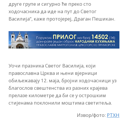
друге групе и сигурно ће преко сто
ходочасника да иде на пут до Светог
Василија“, каже протојереј, Драган Пешикан.
Уочи празника Светог Василија, који
православна Црква и њени вјерници
обиљежавају 12. маја, бројни ходочасници уз
благослов свештенства из разних крајева
прелазе километре да би се у острошким
стијенама поклонили моштима светитеља.
Извор/фото:
РТХН