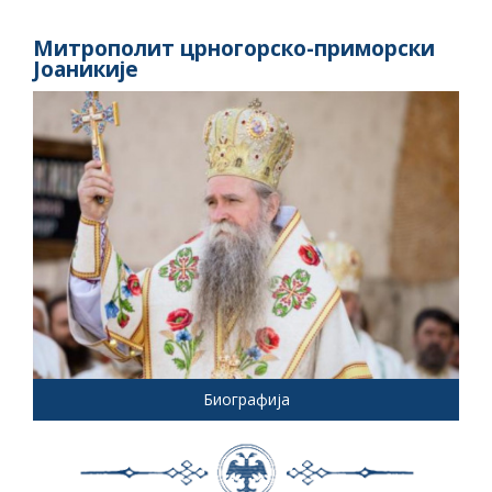
Митрополит црногорско-приморски
Јоаникије
Биографија