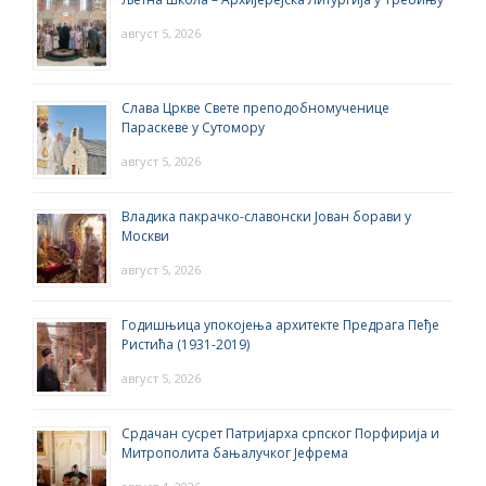
август 5, 2026
Слава Цркве Свете преподобномученице
Параскеве у Сутомору
август 5, 2026
Владика пакрачко-славонски Јован борави у
Москви
август 5, 2026
Годишњица упокојења архитекте Предрага Пеђе
Ристића (1931-2019)
август 5, 2026
Срдачан сусрет Патријарха српског Порфирија и
Митрополита бањалучког Јефрема