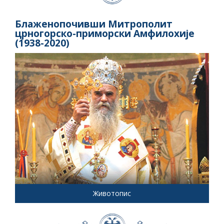
Блаженопочивши Митрополит
црногорско-приморски Амфилохије
(1938-2020)
Животопис