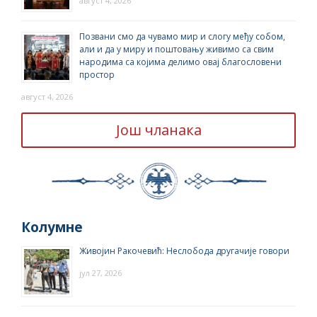
август 4, 2026
Позвани смо да чувамо мир и слогу међу собом,
али и да у миру и поштовању живимо са свим
народима са којима делимо овај благословени
простор
август 4, 2026
Још чланака
Колумне
Живојин Ракочевић: Неслобода другачије говори
јул 27, 2026