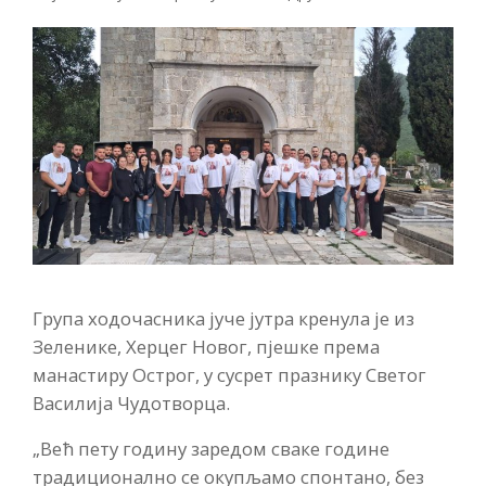
Група ходочасника јуче јутра кренула је из
Зеленике, Херцег Новог, пјешке према
манастиру Острог, у сусрет празнику Светог
Василија Чудотворца.
„Већ пету годину заредом сваке године
традиционално се окупљамо спонтано, без