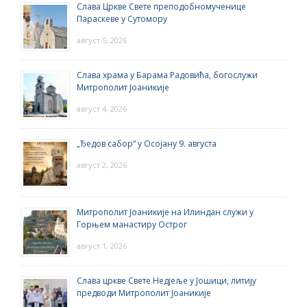
Слава Цркве Свете преподобномученице
Параскеве у Сутомору
август 5, 2026
Слава храма у Барама Радовића, богослужи
Митрополит Јоаникије
август 4, 2026
„Ђедов сабор“ у Осојану 9. августа
август 2, 2026
Митрополит Јоаникије на Илиндан служи у
Горњем манастиру Острог
август 1, 2026
Слава цркве Свете Недјеље у Јошици, литију
предводи Митрополит Јоаникије