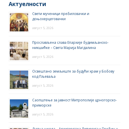
Актуелности
Свети мученици пребиловачки и
доњохерцеговачки
август 5, 2026
Прослављена слава Епархије будимљанско-
никшићке – Света Марија Магдалина
август 5, 2026
Освештано земљиште за будући храм у Бобову
код Пљеваља
август 5, 2026
Саопштење за јавност Митрополије црногорско-
приморске
август 5, 2026
Љетна школа – Архијерејска Литургија у Требињу