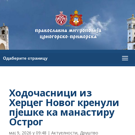
Ходочасници из
Херцег Новог кренули
пјешке ка манастиру
Острог
мај 9, 2026 у 09:48
|
Актуелности
,
Друштво