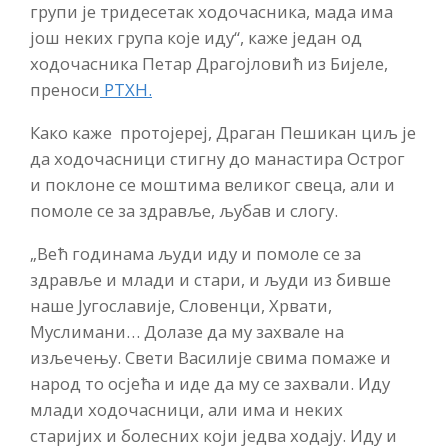
групи је тридесетак ходочасника, мада има
још неких група које иду“, каже један од
ходочасника Петар Драгојловић из Бијеле,
преноси
РТХН.
Како каже протојереј, Драган Пешикан циљ је
да ходочасници стигну до манастира Острог
и поклоне се моштима великог свеца, али и
помоле се за здравље, љубав и слогу.
„Већ годинама људи иду и помоле се за
здравље и млади и стари, и људи из бивше
наше Југославије, Словенци, Хрвати,
Муслимани… Долазе да му захвале на
изљечењу. Свети Василије свима помаже и
народ то осјећа и иде да му се захвали. Иду
млади ходочасници, али има и неких
старијих и болесних који једва ходају. Иду и