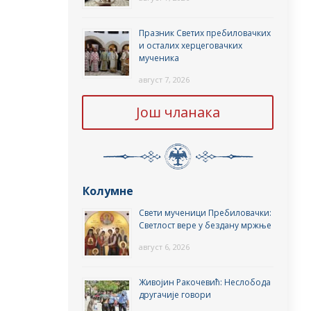
Празник Светих пребиловачких
и осталих херцеговачких
мученика
август 7, 2026
Још чланака
Колумне
Свети мученици Пребиловачки:
Светлост вере у бездану мржње
август 6, 2026
Живојин Ракочевић: Неслобода
другачије говори