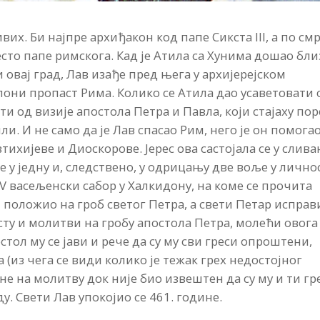
их. Би најпре архиђакон код папе Сикста III, а по см
ресто папе римскога. Кад је Атила са Хунима дошао бли
 овај град, Лав изађе пред њега у архијерејском
клони пропаст Рима. Колико се Атила дао усаветовати 
ти од визије апостола Петра и Павла, који стајаху по
. И не само да је Лав спасао Рим, него је он помога
ихијеве и Диоскорове. Јерес ова састојала се у слив
 у једну и, следствено, у одрицању две воље у лично
IV васељенски сабор у Халкидону, на коме се прочита
 положио на гроб светог Петра, а свети Петар исправ
сту и молитви на гробу апостола Петра, молећи овога
стол му се јави и рече да су му сви греси опроштени,
(из чега се види колико је тежак грех недостојног
е на молитву док није био извештен да су му и ти гр
. Свети Лав упокојио се 461. године.