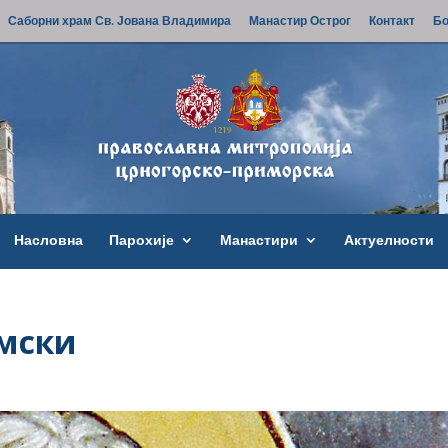
Саборни храм Св. Јована Владимира
Манастир Острог
Контакт
Бо
Насловна
Парохије
Манастири
Актуелности
имски