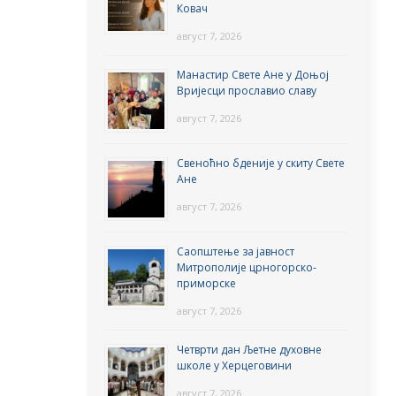
Ковач
август 7, 2026
Манастир Свете Ане у Доњој
Вријесци прославио славу
август 7, 2026
Свеноћно бденије у скиту Свете
Ане
август 7, 2026
Саопштење за јавност
Митрополије црногорско-
приморске
август 7, 2026
Четврти дан Љетне духовне
школе у Херцеговини
август 7, 2026