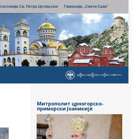
гословија Св. Петра Цетињског
Гимназија „Свети Сава“
Митрополит црногорско-
приморски Јоаникије