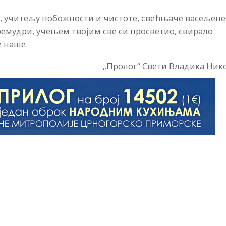
а, учитељу побожности и чистоте, свећњаче васељене
премудри, учењем твојим све си просветио, свирало
е наше.
„Пролог“ Свети Владика Ник