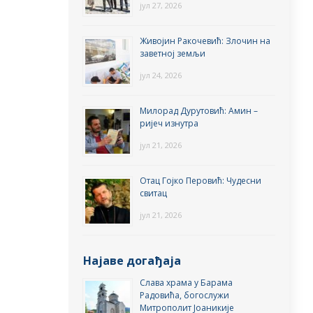
јул 27, 2026
Живојин Ракочевић: Злочин на
заветној земљи
јул 24, 2026
Милорад Дурутовић: Амин –
ријеч изнутра
јул 21, 2026
Отац Гојко Перовић: Чудесни
свитац
јул 21, 2026
Најаве догађаја
Слава храма у Барама
Радовића, богослужи
Митрополит Јоаникије