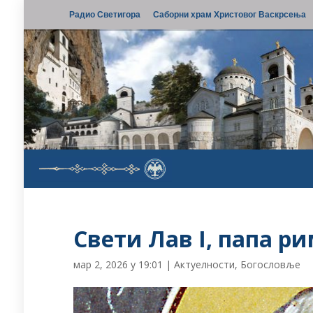
Радио Светигора
Саборни храм Христовог Васкрсења
Свети Лав I, папа р
мар 2, 2026 у 19:01
|
Актуелности
,
Богословље