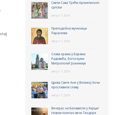
Свети Сава Трећи Архиепископ
српски
,
август 7, 2026
Преподобна мученица
олај
Параскева
август 7, 2026
Слава храма у Барама
Радовића, богослужи
Митрополит Јоаникије
август 7, 2026
Црква Свете Ане у Великој Хочи
прославила славу
август 7, 2026
Вечерас на Белависти у Херцег
Новом поетско вече Теодоре