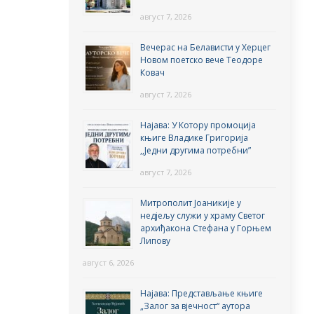
август 7, 2026
Вечерас на Белависти у Херцег
Новом поетско вече Теодоре
Ковач
август 7, 2026
Најава: У Котору промоција
књиге Владике Григорија
,,Једни другима потребни”
август 7, 2026
Митрополит Јоаникије у
недјељу служи у храму Светог
архиђакона Стефана у Горњем
Липову
август 6, 2026
Најава: Представљање књиге
„Залог за вјечност“ аутора