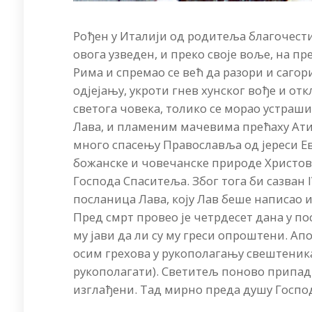
Рођен у Италији од родитеља благочестив
овога узведен, и преко своје воље, на п
Рима и спремао се већ да разори и сагори
одјејању, укроти гнев хунског вође и от
светога човека, толико се морао устраши
Лава, и пламеним мачевима прећаху Атили
много спасењу Православља од јереси Евт
божанске и човечанске природе Христове
Господа Спаситеља. Због тога би сазван 
посланица Лава, коју Лав беше написао и
Пред смрт провео је четрдесет дана у по
му јави да ли су му греси опроштени. Апо
осим грехова у рукополагању свештеника 
рукополагати). Светитељ поново припадн
изглађени. Тад мирно преда душу Господу