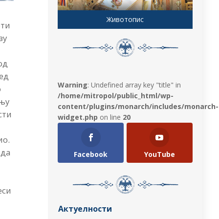
Животопис
рти
зу
од
ред
Warning
: Undefined array key "title" in
о
/home/mitropol/public_html/wp-
ању
content/plugins/monarch/includes/monarch-
сти
widget.php
on line
20
ио.
 да
Facebook
YouTube
еси
Актуелности