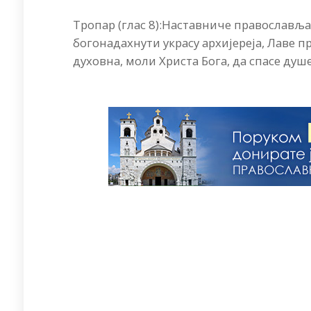
Тропар (глас 8):Наставниче православљ
богонадахнути украсу архијереја, Лаве 
духовна, моли Христа Бога, да спасе душ