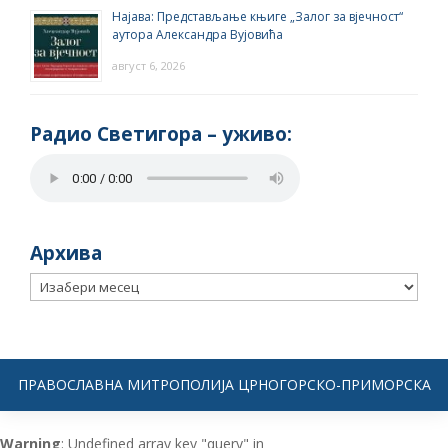
Најава: Представљање књиге „Залог за вјечност“
аутора Александра Вујовића
август 6, 2026
Радио Светигора – yживо:
Архива
Архива
ПРАВОСЛАВНА МИТРОПОЛИЈА ЦРНОГОРСКО-ПРИМОРСКА
Warning
: Undefined array key "query" in