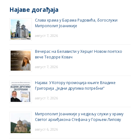
Најаве догађаја
Слава храма у Барама Радовића, богослужи
Митрополит Јоаникије
август 7, 2026
Вечерас на Белависти у Херцег Новом поетско
вече Теодоре Ковач
август 7, 2026
Најава: У Котору промоција књиге Владике
Григорија ,,Једни другима потребни”
август 7, 2026
Митрополит Јоаникије у недјељу служи у храму
Светог архиђакона Стефана у Горњем Липову
август 6, 2026