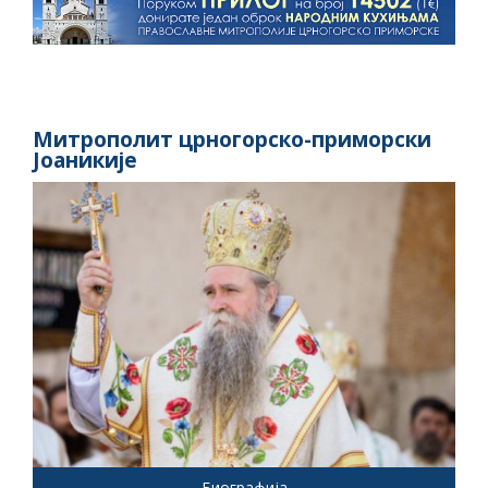
Митрополит црногорско-приморски
Јоаникије
Биографија