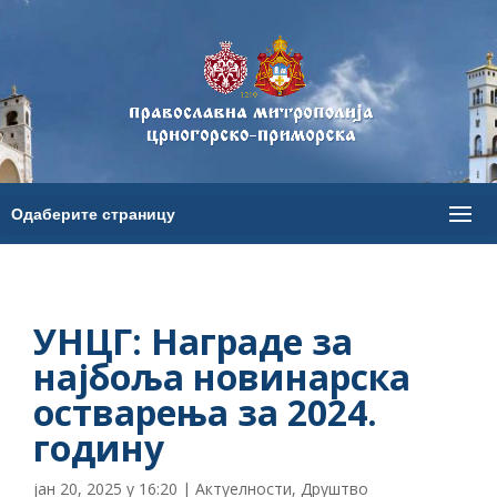
УНЦГ: Награде за
најбоља новинарска
остварења за 2024.
годину
јан 20, 2025 у 16:20
|
Актуелности
,
Друштво