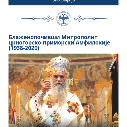
Блаженопочивши Митрополит
црногорско-приморски Амфилохије
(1938-2020)