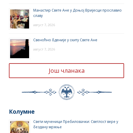
Манастир Свете Ане у Доњој Вријесци прославио
славу
август 7, 2026
Свеноћно бденије у скиту Свете Ане
август 7, 2026
Још чланака
Колумне
Свети мученици Пребиловачки: Светлост вере у
бездану мржње