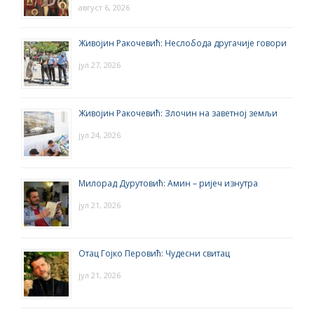
август 6, 2026
Живојин Ракочевић: Неслобода другачије говори
јул 27, 2026
Живојин Ракочевић: Злочин на заветној земљи
јул 24, 2026
Милорад Дурутовић: Амин – ријеч изнутра
јул 21, 2026
Отац Гојко Перовић: Чудесни свитац
јул 21, 2026