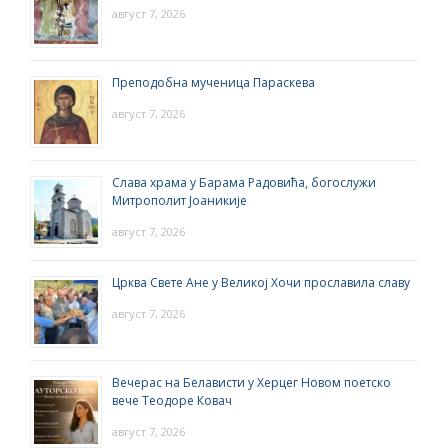
август 7, 2026
Преподобна мученица Параскева
август 7, 2026
Слава храма у Барама Радовића, богослужи
Митрополит Јоаникије
август 7, 2026
Црква Свете Ане у Великој Хочи прославила славу
август 7, 2026
Вечерас на Белависти у Херцег Новом поетско
вече Теодоре Ковач
август 7, 2026