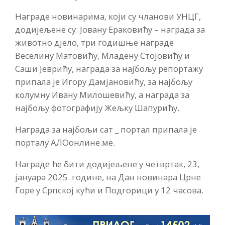
Награде новинарима, који су чланови УНЦГ,
додијељене су: Јовану Ераковићу – награда за
животно дјело, три годишње награде
Веселину Матовићу, Младену Стојовићу и
Саши Јеврићу, награда за најбољу репортажу
припала је Игору Дамјановићу, за најбољу
колумну Ивану Милошевићу, а награда за
најбољу фотографију Жељку Шапурићу.
Награда за најбољи сат _ портал припала је
порталу АЛОонлине.ме.
Награде ће бити додијељене у четвртак, 23,
јануара 2025. године, на Дан новинара Црне
Горе у Српској кући и Подгорици у 12 часова.