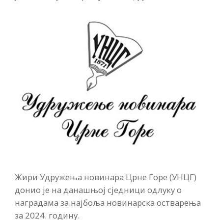
Жири Удружења новинара Црне Горе (УНЦГ)
донио је на данашњој сједници одлуку о
наградама за најбоља новинарска остварења
за 2024. годину.