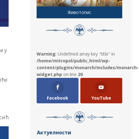
Животопис
м у
Warning
: Undefined array key "title" in
/home/mitropol/public_html/wp-
content/plugins/monarch/includes/monarch-
widget.php
on line
20
иће
Facebook
YouTube
сић
Актуелности