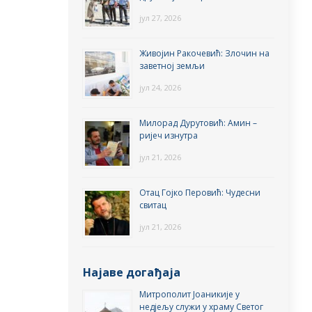
јул 27, 2026
Живојин Ракочевић: Злочин на
заветној земљи
јул 24, 2026
Милорад Дурутовић: Амин –
ријеч изнутра
јул 21, 2026
Отац Гојко Перовић: Чудесни
свитац
јул 21, 2026
Најаве догађаја
Митрополит Јоаникије у
недјељу служи у храму Светог