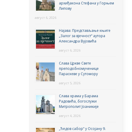
архиђакона Стефана у Горњем
Липову
август 6, 2026
Најава: Представљање књиге
„Залог за вјечност“ аутора
Александра Вујовића
август 6, 2026
Слава Цркве Свете
преподобномученице
Параскеве у Сутомору
август 5, 2026
Слава храма у Барама
Радовића, богослужи
Митрополит Јоаникије
август 4, 2026
„Ђедов сабор“ у Осојану 9.