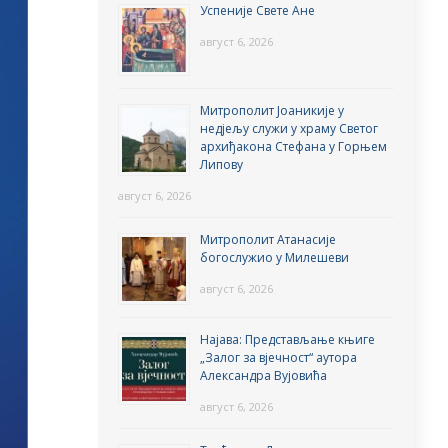
Успеније Свете Ане
август 6, 2026
Митрополит Јоаникије у
недјељу служи у храму Светог
архиђакона Стефана у Горњем
Липову
август 6, 2026
Митрополит Атанасије
богослужио у Милешеви
август 6, 2026
Најава: Представљање књиге
„Залог за вјечност“ аутора
Александра Вујовића
август 6, 2026