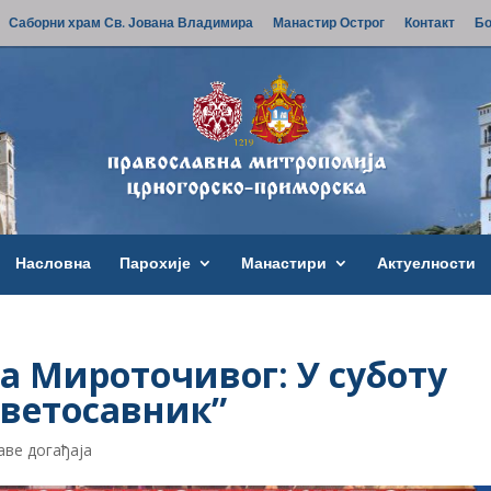
Саборни храм Св. Јована Владимира
Манастир Острог
Контакт
Бо
Насловна
Парохије
Манастири
Актуелности
а Мироточивог: У суботу
Светосавник”
аве догађаја