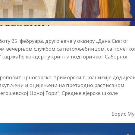
оту 25. фебруара, друго вече у оквиру „Дана Светог
м вечерњом службом са петохљебницом, са почетко
к” одржаће концерт у крипти подгоричког Саборног
рополит црногорско-приморски г. Јоаникије додијел
прикупљени и оцијењени на претходно расписаном
његошевској Црној Гори”, Средње вјерске школе
Борис Му