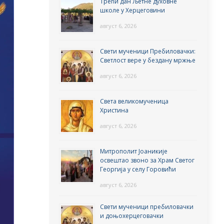
Трећи дан Љетне духовне
школе у Херцеговини
август 6, 2026
Свети мученици Пребиловачки:
Светлост вере у бездану мржње
август 6, 2026
Света великомученица
Христина
август 6, 2026
Митрополит Јоаникије
освештао звоно за Храм Светог
Георгија у селу Горовићи
август 6, 2026
Свети мученици пребиловачки
и доњохерцеговачки