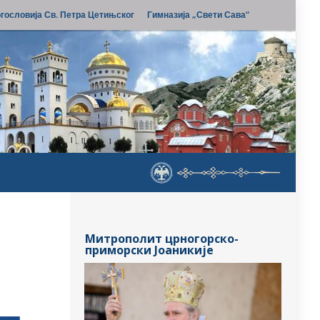
гословија Св. Петра Цетињског
Гимназија „Свети Сава“
Митрополит црногорско-
приморски Јоаникије