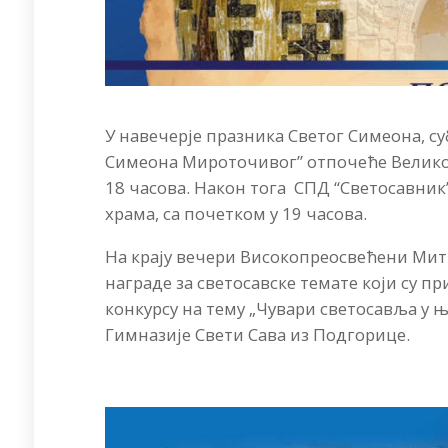
У навечерје празника Светог Симеона, суб
Симеона Мироточивог” отпочеће Велико
18 часова. Након тога СПД “Светосавни
храма, са почетком у 19 часова.
На крају вечери Високопреосвећени Мит
награде за светосавске темате који су 
конкурсу на тему „Чувари светосавља у 
Гимназије Свети Сава из Подгорице.