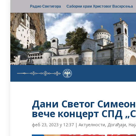
Радио Светигора
Саборни храм Христовог Васкрсења
Дани Светог Симеон
вече концерт СПД „
феб 23, 2023 у 12:37
|
Актуелности
,
Догађаји
,
Нај