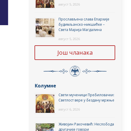
август 5, 2026
Прослављена слава Епархије
будимљанско-никшићке –
Света Марија Магдалина
август 5, 2026
Још чланака
Колумне
Свети мученици Пребиловачки:
Светлост вере у бездану мржње
август 6, 2026
Живојин Ракочевић: Неслобода
другачије говори