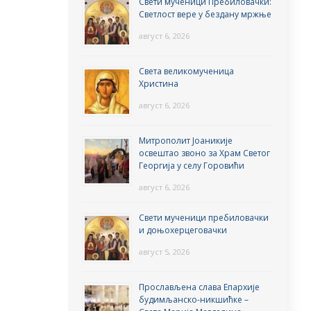
Свети мученици Пребиловачки:
Светлост вере у бездану мржње
август 6, 2026
Света великомученица
Христина
август 6, 2026
Митрополит Јоаникије
освештао звоно за Храм Светог
Георгија у селу Горовићи
август 6, 2026
Свети мученици пребиловачки
и доњохерцеговачки
август 5, 2026
Прослављена слава Епархије
будимљанско-никшићке –