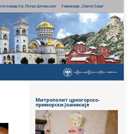
гословија Св. Петра Цетињског
Гимназија „Свети Сава“
Митрополит црногорско-
приморски Јоаникије