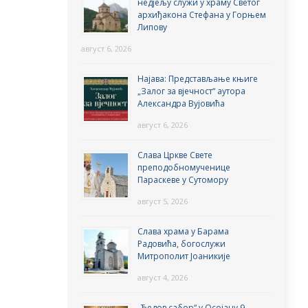
недјељу служи у храму Светог
архиђакона Стефана у Горњем
Липову
август 6, 2026
Најава: Представљање књиге
„Залог за вјечност“ аутора
Александра Вујовића
август 6, 2026
Слава Цркве Свете
преподобномученице
Параскеве у Сутомору
август 5, 2026
Слава храма у Барама
Радовића, богослужи
Митрополит Јоаникије
август 4, 2026
„Ђедов сабор“ у Осојану 9.