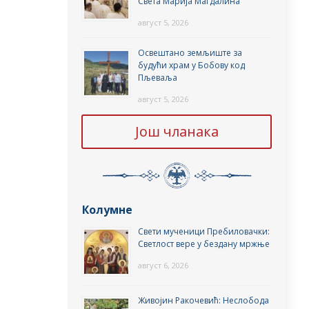
Света Марија Магдалина
август 5, 2026
Освештано земљиште за
будући храм у Бобову код
Пљеваља
август 5, 2026
Још чланака
Колумне
Свети мученици Пребиловачки:
Светлост вере у бездану мржње
август 6, 2026
Живојин Ракочевић: Неслобода