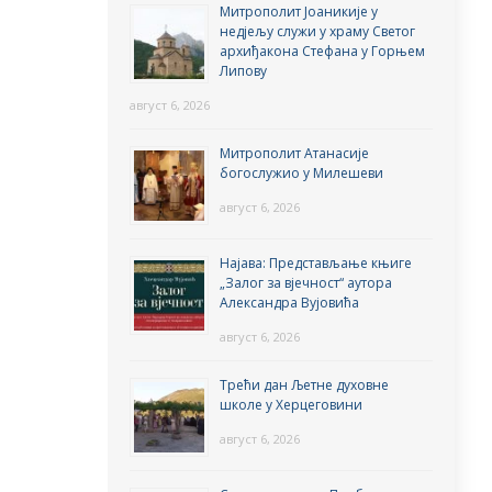
Митрополит Јоаникије у
недјељу служи у храму Светог
архиђакона Стефана у Горњем
Липову
август 6, 2026
Митрополит Атанасије
богослужио у Милешеви
август 6, 2026
Најава: Представљање књиге
„Залог за вјечност“ аутора
Александра Вујовића
август 6, 2026
Трећи дан Љетне духовне
школе у Херцеговини
август 6, 2026