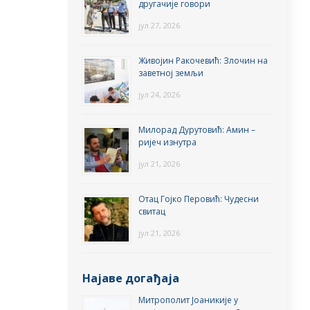
другачије говори
јул 27, 2026
Живојин Ракочевић: Злочин на
заветној земљи
јул 24, 2026
Милорад Дурутовић: Амин –
ријеч изнутра
јул 21, 2026
Отац Гојко Перовић: Чудесни
свитац
јул 21, 2026
Најаве догађаја
Митрополит Јоаникије у