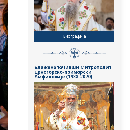
Биографија
Блаженопочивши Митрополит
црногорско-приморски
Амфилохије (1938-2020)