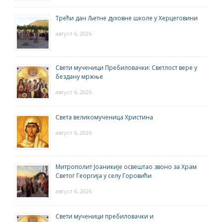
Трећи дан Љетне духовне школе у Херцеговини
август 6, 2026
Свети мученици Пребиловачки: Светлост вере у
бездану мржње
август 6, 2026
Света великомученица Христина
август 6, 2026
Митрополит Јоаникије освештао звоно за Храм
Светог Георгија у селу Горовићи
август 6, 2026
Свети мученици пребиловачки и