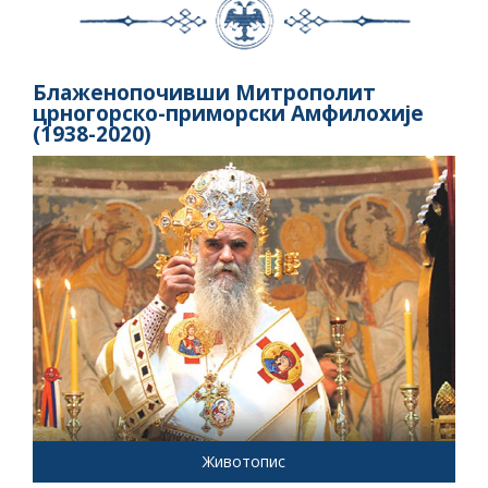
Блаженопочивши Митрополит
црногорско-приморски Амфилохије
(1938-2020)
Животопис