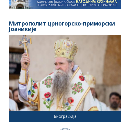
Митрополит црногорско-приморски
Јоаникије
Биографија