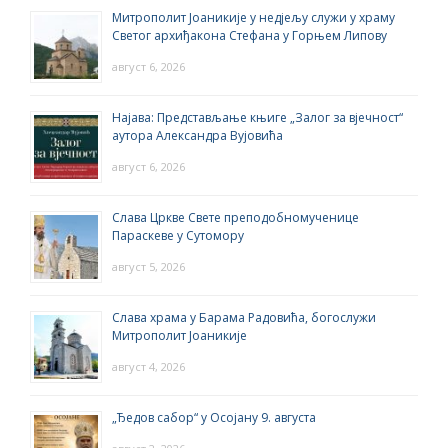
Митрополит Јоаникије у недјељу служи у храму
Светог архиђакона Стефана у Горњем Липову
август 6, 2026
Најава: Представљање књиге „Залог за вјечност“
аутора Александра Вујовића
август 6, 2026
Слава Цркве Свете преподобномученице
Параскеве у Сутомору
август 5, 2026
Слава храма у Барама Радовића, богослужи
Митрополит Јоаникије
август 4, 2026
„Ђедов сабор“ у Осојану 9. августа