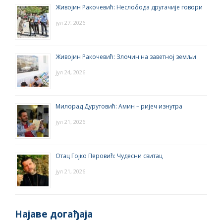
Живојин Ракочевић: Неслобода другачије говори
јул 27, 2026
Живојин Ракочевић: Злочин на заветној земљи
јул 24, 2026
Милорад Дурутовић: Амин – ријеч изнутра
јул 21, 2026
Отац Гојко Перовић: Чудесни свитац
јул 21, 2026
Најаве догађаја