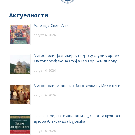
Актуелности
Успеније Свете Ане
август 6, 2026
Митрополит Јоаникије у недјељу служи у храму
Светог архиђакона Стефана у Горњем Липову
август 6, 2026
Митрополит Атанасије богослужио у Милешеви
август 6, 2026
Најава: Представљање књиге „Залог за вјечност“
аутора Александра Вујовића
август 6, 2026