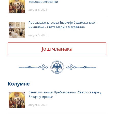
доњохерцеговачки
август 5, 2026
Прослављена слава Епархије будимљанско-
никшићке – Света Марија Магдалина
август 5, 2026
Још чланака
Колумне
Свети мученици Пребиловачки: Светлост вере у
бездану мржње
август 6, 2026