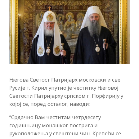
Његова Светост Патријарх московски и све
Русије г. Кирил упутио је честитку Његовој
Светости Патријарху српском г. Порфирију у
којој се, поред осталог, наводи:
”Срдачно Вам честитам четрдесету
годишњицу монашког пострига и
рукоположења у свештени чин. Крепећи се