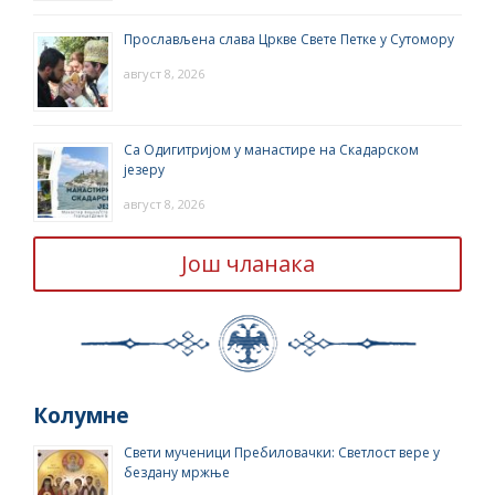
Прослављена слава Цркве Свете Петке у Сутомору
август 8, 2026
Са Одигитријом у манастире на Скадарском
језеру
август 8, 2026
Још чланака
Колумне
Свети мученици Пребиловачки: Светлост вере у
бездану мржње