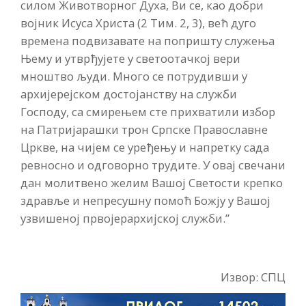
силом Животворног Духа, Ви се, као добри
војник Исуса Христа (2 Тим. 2, 3), већ дуго
времена подвизавате на попришту служења
Њему и утврђујете у светоотачкој вери
мноштво људи. Много се потрудивши у
архијерејском достојанству на служби
Господу, са смирењем сте прихватили избор
на Патријарашки трон Српске Православне
Цркве, на чијем се уређењу и напретку сада
ревносно и одговорно трудите. У овај свечани
дан молитвено желим Вашој Светости крепко
здравље и непресушну помоћ Божју у Вашој
узвишеној првојерархијској служби.”
Извор: СПЦ