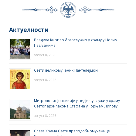
Актуелности
Владика Кирило богослужио у храму у Новим
Пављанима
август 8, 2026
Свети великомученик Пантелејмон
август 8, 2026
Митрополит Јоаникије у недјељу служи у храму
Светог архиђакона Стефана у Горњем Липову
август 8, 2026
Слава Храма Свете преподобномученице