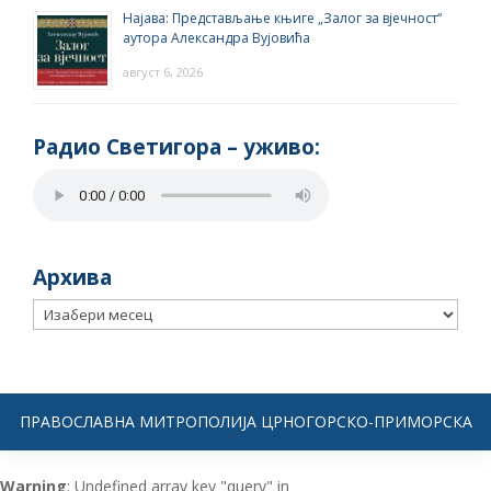
Најава: Представљање књиге „Залог за вјечност“
аутора Александра Вујовића
август 6, 2026
Радио Светигора – yживо:
Архива
Архива
ПРАВОСЛАВНА МИТРОПОЛИЈА ЦРНОГОРСКО-ПРИМОРСКА
Warning
: Undefined array key "query" in