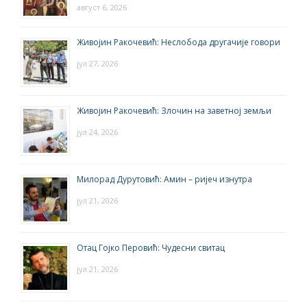
август 6, 2026
Живојин Ракочевић: Неслобода другачије говори
јул 27, 2026
Живојин Ракочевић: Злочин на заветној земљи
јул 24, 2026
Милорад Дурутовић: Амин – ријеч изнутра
јул 21, 2026
Отац Гојко Перовић: Чудесни свитац
јул 21, 2026