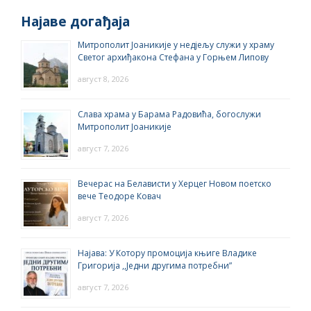
Најаве догађаја
Митрополит Јоаникије у недјељу служи у храму
Светог архиђакона Стефана у Горњем Липову
август 8, 2026
Слава храма у Барама Радовића, богослужи
Митрополит Јоаникије
август 7, 2026
Вечерас на Белависти у Херцег Новом поетско
вече Теодоре Ковач
август 7, 2026
Најава: У Котору промоција књиге Владике
Григорија ,,Једни другима потребни”
август 7, 2026