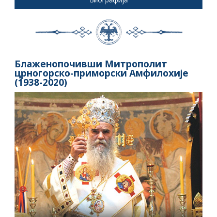
Блаженопочивши Митрополит
црногорско-приморски Амфилохије
(1938-2020)