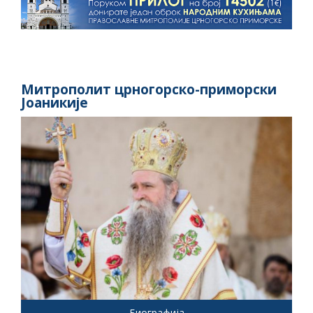
Митрополит црногорско-приморски
Јоаникије
Биографија