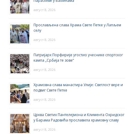
Параскеве у Бабинама
август 8, 2026
Прослављена слава Храма Свете Петке у Лапљем
селу
август 8, 2026
Патријарх Порфирије угостио учеснике спортског
кампа „Србија те зове“
август 8, 2026
Храмовна слава манастира Улије: Светлост вере и
подвиг Свете Петке
август 8, 2026
Црква Светих Пантелејмона и Климента Охридског
у Барама Радовића прославила храмовну славу
август 8, 2026