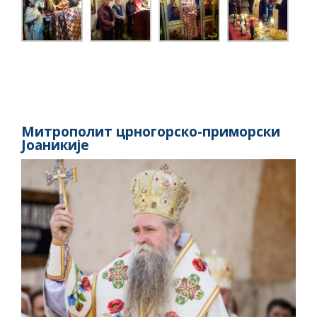
Митрополит црногорско-приморски
Јоаникије