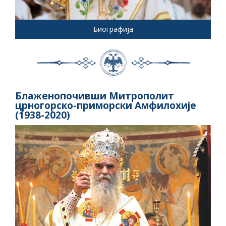
Биографија
Блаженопочивши Митрополит
црногорско-приморски Амфилохије
(1938-2020)