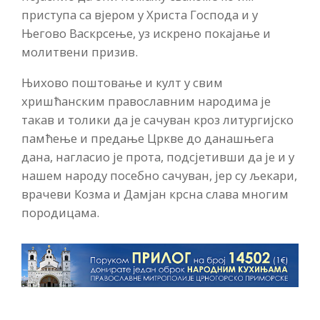
приступа са вјером у Христа Господа и у
Његово Васкрсење, уз искрено покајање и
молитвени призив.
Њихово поштовање и култ у свим
хришћанским православним народима је
такав и толики да је сачуван кроз литургијско
памћење и предање Цркве до данашњега
дана, нагласио је прота, подсјетивши да је и у
нашем народу посебно сачуван, јер су љекари,
врачеви Козма и Дамјан крсна слава многим
породицама.