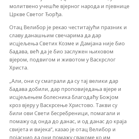
молитвено учешће вјерног народа и пјевнице
Цркве Светог Ђорђа.
Отац Велибор је рекао честитајући празник и
славу данашњим свечарима да дар
исцјељења Светих Козме и Дамјана није био
бадава, већ да је био заслужен њиховом
вјером, подвигом и животом у Васкрслог
Христа.
„Али, они су сматрали да су тај велики дар
бадава добили, дар проповиједања вјере и
исцјељењем болесника благодаћу Божјом
кроз вјеру у Васкрсење Христово. Такви су
били ови Свети бесребреници, помагали и
помажу од онда до данас, и од данас до краја
свијета и вијека“, казао је отац Велибор и
појаснио да они помажу свакоме ко им