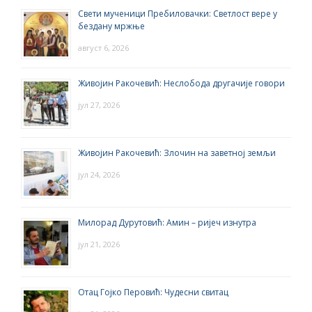
Свети мученици Пребиловачки: Светлост вере у
бездану мржње
август 6, 2026
Живојин Ракочевић: Неслобода другачије говори
јул 27, 2026
Живојин Ракочевић: Злочин на заветној земљи
јул 24, 2026
Милорад Дурутовић: Амин – ријеч изнутра
јул 21, 2026
Отац Гојко Перовић: Чудесни свитац