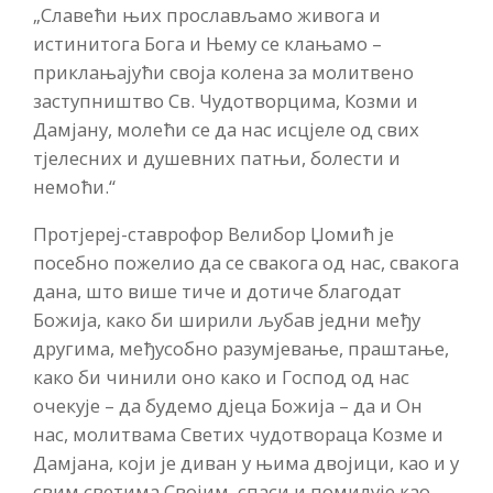
„Славећи њих прослављамо живога и
истинитога Бога и Њему се клањамо –
приклањајући своја колена за молитвено
заступништво Св. Чудотворцима, Козми и
Дамјану, молећи се да нас исцјеле од свих
тјелесних и душевних патњи, болести и
немоћи.“
Протјереј-ставрофор Велибор Џомић је
посебно пожелио да се свакога од нас, свакога
дана, што више тиче и дотиче благодат
Божија, како би ширили љубав једни међу
другима, међусобно разумјевање, праштање,
како би чинили оно како и Господ од нас
очекује – да будемо дјеца Божија – да и Он
нас, молитвама Светих чудотвораца Козме и
Дамјана, који је диван у њима двојици, као и у
свим светима Својим, спаси и помилује као