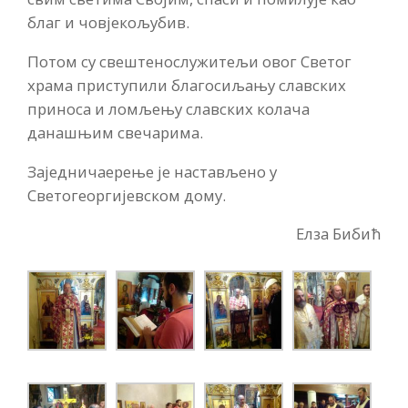
благ и човјекољубив.
Потом су свештенослужитељи овог Светог
храма приступили благосиљању славских
приноса и ломљењу славских колача
данашњим свечарима.
Заједничаерење је настављено у
Светогеоргијевском дому.
Елза Бибић