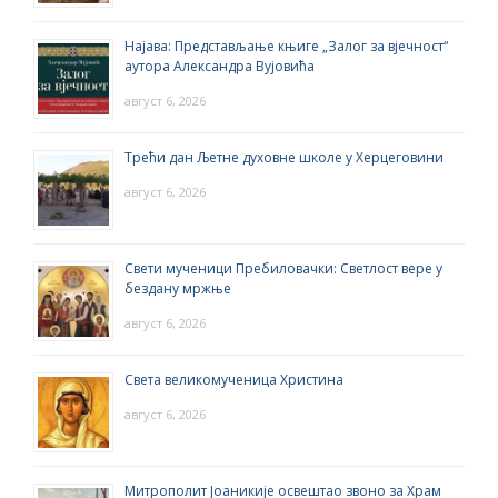
Најава: Представљање књиге „Залог за вјечност“
аутора Александра Вујовића
август 6, 2026
Трећи дан Љетне духовне школе у Херцеговини
август 6, 2026
Свети мученици Пребиловачки: Светлост вере у
бездану мржње
август 6, 2026
Света великомученица Христина
август 6, 2026
Митрополит Јоаникије освештао звоно за Храм