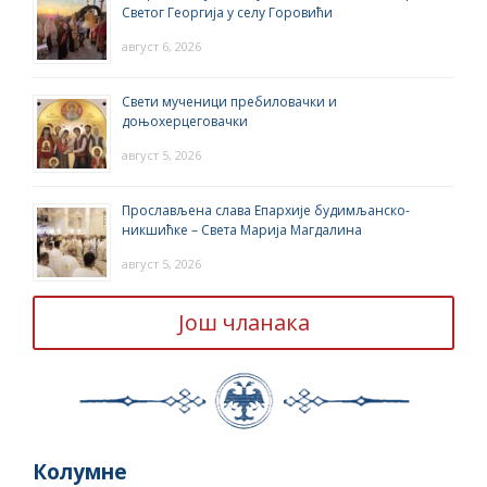
Светог Георгија у селу Горовићи
август 6, 2026
Свети мученици пребиловачки и
доњохерцеговачки
август 5, 2026
Прослављена слава Епархије будимљанско-
никшићке – Света Марија Магдалина
август 5, 2026
Још чланака
Колумне