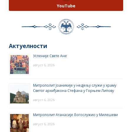
YouTube
Актуелности
Успеније Свете Ане
август 6, 2026
Митрополит Јоаникије у недјељу служи у храму
Светог архиђакона Стефана у Горњем Липову
август 6, 2026
Митрополит Атанасије богослужио у Милешеви
август 6, 2026