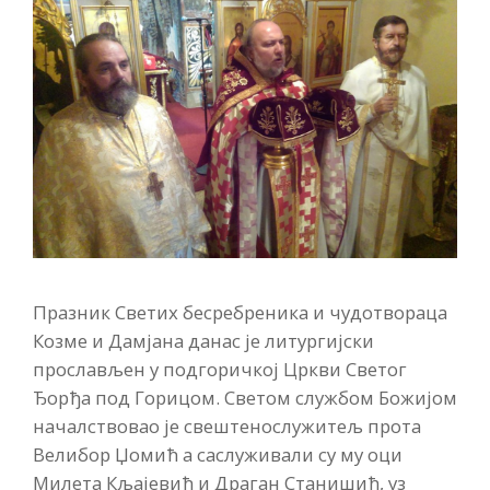
Празник Светих бесребреника и чудотвораца
Козме и Дамјана данас је литургијски
прослављен у подгоричкој Цркви Светог
Ђорђа под Горицом. Светом службом Божијом
началствовао је свештенослужитељ прота
Велибор Џомић а саслуживали су му оци
Милета Кљајевић и Драган Станишић, уз