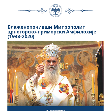
Блаженопочивши Митрополит
црногорско-приморски Амфилохије
(1938-2020)
Животопис