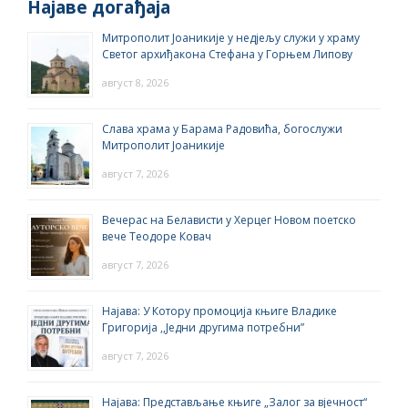
Најаве догађаја
Митрополит Јоаникије у недјељу служи у храму
Светог архиђакона Стефана у Горњем Липову
август 8, 2026
Слава храма у Барама Радовића, богослужи
Митрополит Јоаникије
август 7, 2026
Вечерас на Белависти у Херцег Новом поетско
вече Теодоре Ковач
август 7, 2026
Најава: У Котору промоција књиге Владике
Григорија ,,Једни другима потребни”
август 7, 2026
Најава: Представљање књиге „Залог за вјечност“