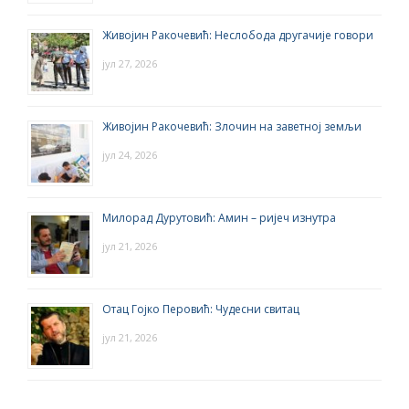
Живојин Ракочевић: Неслобода другачије говори
јул 27, 2026
Живојин Ракочевић: Злочин на заветној земљи
јул 24, 2026
Милорад Дурутовић: Амин – ријеч изнутра
јул 21, 2026
Отац Гојко Перовић: Чудесни свитац
јул 21, 2026