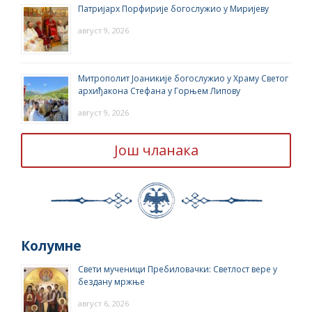
Патријарх Порфирије богослужио у Миријеву
август 9, 2026
Митрополит Јоаникије богослужио у Храму Светог
архиђакона Стефана у Горњем Липову
август 9, 2026
Још чланака
Колумне
Свети мученици Пребиловачки: Светлост вере у
бездану мржње
август 6, 2026