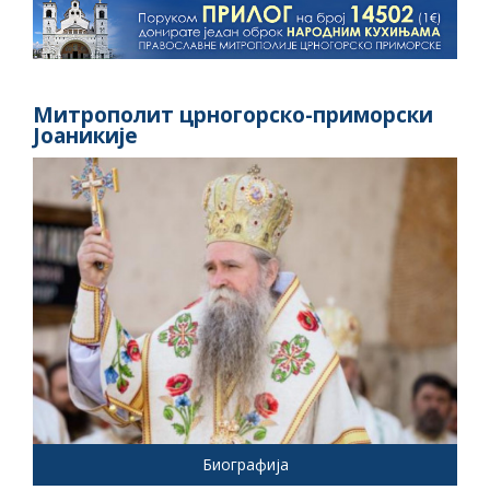
Митрополит црногорско-приморски
Јоаникије
Биографија