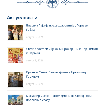
Актуелности
Владика Пајсије предводио литију у Горњем
Грбљу
август 9, 2026
Свети апостоли и ђакони Прохор, Никанор, Тимон
и Пармен
август 9, 2026
Празник Светог Пантелејмона у Цркви под
Горицом
август 9, 2026
Манастир Светог Пантелејмона на Светој Гори
прославио славу