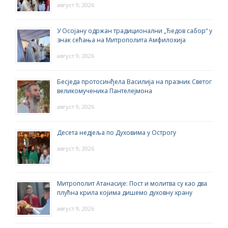
август 9, 2026
У Осојану одржан традиционални „Ђедов сабор“ у
знак сећања на Митрополита Амфилохија
август 9, 2026
Бесједа протосинђела Василија на празник Светог
великомученика Пантелејмона
август 9, 2026
Десета недјеља по Духовима у Острогу
август 9, 2026
Митрополит Атанасије: Пост и молитва су као два
плућна крила којима дишемо духовну храну
август 9, 2026