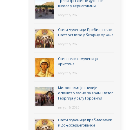
Трећи дан Љетне духовне
школе у Херцеговини
август 6, 2026
Свети мученици Пребиловачки:
Светлост вере у бездану мржње
август 6, 2026
Света великомученица
Христина
август 6, 2026
Митрополит Јоаникије
освештао звоно за Храм Светог
Георгија у селу Горовићи
август 6, 2026
Свети мученици пребиловачки
и доњохерцеговачки