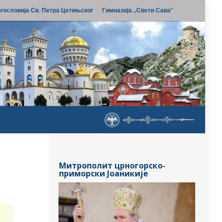
гословија Св. Петра Цетињског
Гимназија „Свети Сава“
Митрополит црногорско-
приморски Јоаникије