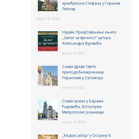
архиђакона Стефана у Горњем
Липову
август 6, 2026
Најава: Представљање књиге
„Залог за вјечност“ аутора
Александра Вујовића
август 6, 2026
Слава Цркве Свете
преподобномученице
Параскеве у Сутомору
август 5, 2026
Слава храма у Барама
Радовића, богослужи
Митрополит Јоаникије
август 4, 2026
„Ђедов сабор“ у Осојану 9.