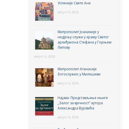
Успеније Свете Ане
август 6, 2026
Митрополит Јоаникије у
недјељу служи у храму Светог
архиђакона Стефана у Горњем
Липову
август 6, 2026
Митрополит Атанасије
богослужио у Милешеви
август 6, 2026
Најава: Представљање књиге
„Залог за вјечност“ аутора
Александра Вујовића
август 6, 2026