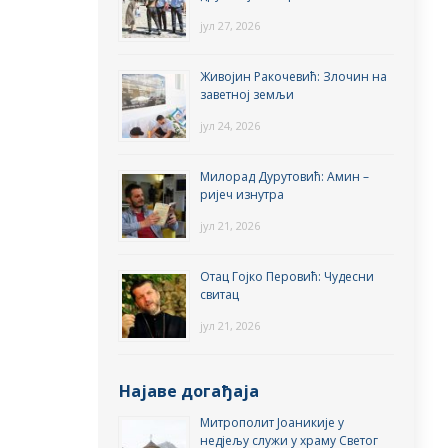
јул 27, 2026
Живојин Ракочевић: Злочин на
заветној земљи
јул 24, 2026
Милорад Дурутовић: Амин –
ријеч изнутра
јул 21, 2026
Отац Гојко Перовић: Чудесни
свитац
јул 21, 2026
Најаве догађаја
Митрополит Јоаникије у
недјељу служи у храму Светог