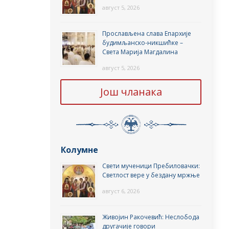
август 5, 2026
Прослављена слава Епархије
будимљанско-никшићке –
Света Марија Магдалина
август 5, 2026
Још чланака
Колумне
Свети мученици Пребиловачки:
Светлост вере у бездану мржње
август 6, 2026
Живојин Ракочевић: Неслобода
другачије говори