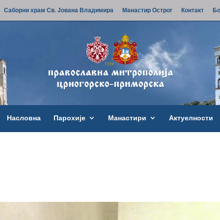
Саборни храм Св. Јована Владимира
Манастир Острог
Контакт
Бо
Насловна
Парохије
Манастири
Актуелности