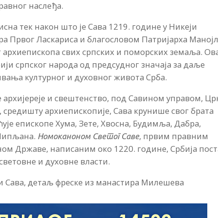
равног наслеђа.
исна тек након што је Сава 1219. године у Никеји
а Првог Ласкариса и благословом Патријарха Маној
 архиепископа свих српских и поморских земаља. Ов
ији српског народа од предсудног значаја за даље
вања културног и духовног живота Срба.
 архијереје и свештенство, под Савином управом, Цр
, средишту архиепископије, Сава крунише свог брата
ује епископе Хума, Зете, Хвосна, Будимља, Дабра,
 Липљана.
, првим правним
Номоканоном Светог Саве
ом Државе, написаним око 1220. године, Србија пост
световне и духовне власти.
и Сава, детаљ фреске из манастира Милешева