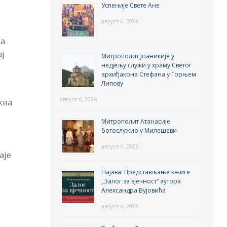
Успеније Свете Ане
август 6, 2026
ла
ај
Митрополит Јоаникије у
недјељу служи у храму Светог
архиђакона Стефана у Горњем
Липову
август 6, 2026
ква
Митрополит Атанасије
богослужио у Милешеви
август 6, 2026
аје
Најава: Представљање књиге
„Залог за вјечност“ аутора
Александра Вујовића
август 6, 2026