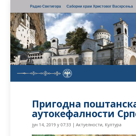
Радио Светигора
Саборни храм Христовог Васкрсења
Пригодна поштанска
аутокефалности Срп
јун 14, 2019 у 07:33
|
Актуелности
,
Култура