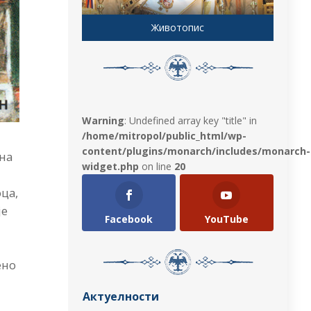
Животопис
Warning
: Undefined array key "title" in
/home/mitropol/public_html/wp-
content/plugins/monarch/includes/monarch-
ана
widget.php
on line
20
оца,
је
Facebook
YouTube
ено
Актуелности