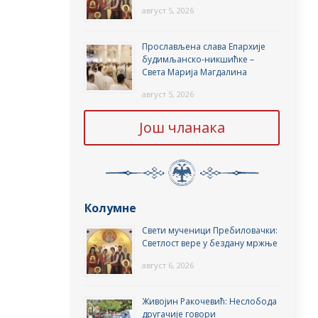
август 5, 2026
Прослављена слава Епархије
будимљанско-никшићке –
Света Марија Магдалина
август 5, 2026
Још чланака
Колумне
Свети мученици Пребиловачки:
Светлост вере у бездану мржње
август 6, 2026
Живојин Ракочевић: Неслобода
другачије говори