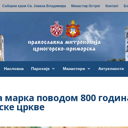
Саборни храм Св. Јована Владимира
Манастир Острог
Контакт
Бо
Насловна
Парохије
Манастири
Актуелности
 марка поводом 800 годин
ске цркве