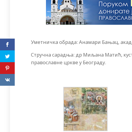
Уметничка обрада: Анамари Бањац, акад
Стручна сарадња: др Миљана Матић, куст
православне цркве у Београду.