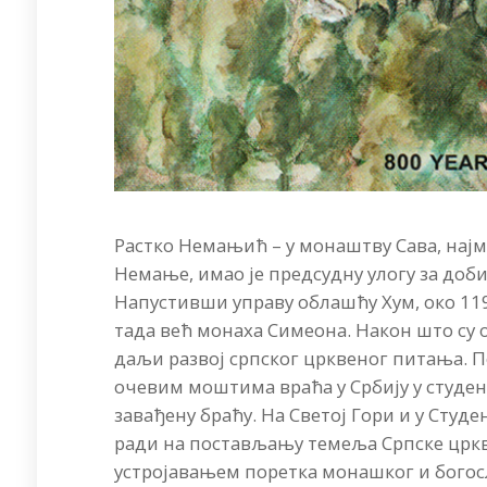
Растко Немањић – у монаштву Сава, најм
Немање, имао је предсудну улогу за доб
Напустивши управу облашћу Хум, око 1191
тада већ монаха Симеона. Након што су 
даљи развој српског црквеног питања. По
очевим моштима враћа у Србију у студен
завађену браћу. На Светој Гори и у Студе
ради на постављању темеља Српске црк
устројавањем поретка монашког и бого