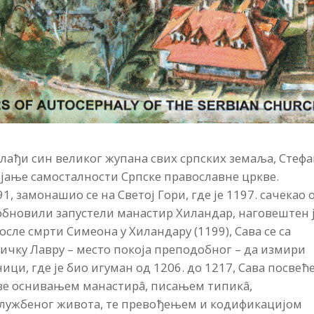
лађи син великог жупана свих српских земаља, Стеф
ијање самосталности Српске православне цркве.
, замонашио се на Светој Гори, где је 1197. сачекао 
обновили запустели манастир Хиландар, наговештен 
сле смрти Симеона у Хиландару (1199), Сава се са
ичку Лавру – место покоја преподобног – да измири
ници, где је био игуман од 1206. до 1217, Сава посвећ
ве оснивањем манастирâ, писањем типикâ,
службеног живота, те превођењем и кодификацијом