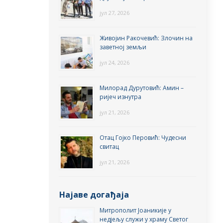
јул 27, 2026
Живојин Ракочевић: Злочин на
заветној земљи
јул 24, 2026
Милорад Дурутовић: Амин –
ријеч изнутра
јул 21, 2026
Отац Гојко Перовић: Чудесни
свитац
јул 21, 2026
Најаве догађаја
Митрополит Јоаникије у
недјељу служи у храму Светог