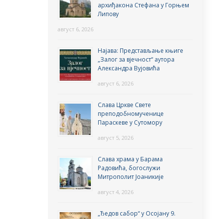
архиђакона Стефана у Горњем
Липову
август 6, 2026
Најава: Представљање књиге
„Залог за вјечност“ аутора
Александра Вујовића
август 6, 2026
Слава Цркве Свете
преподобномученице
Параскеве у Сутомору
август 5, 2026
Слава храма у Барама
Радовића, богослужи
Митрополит Јоаникије
август 4, 2026
„Ђедов сабор“ у Осојану 9.