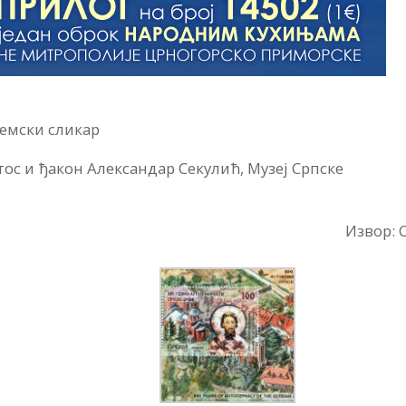
емски сликар
ос и ђакон Александар Секулић, Музеј Српске
Извор: 