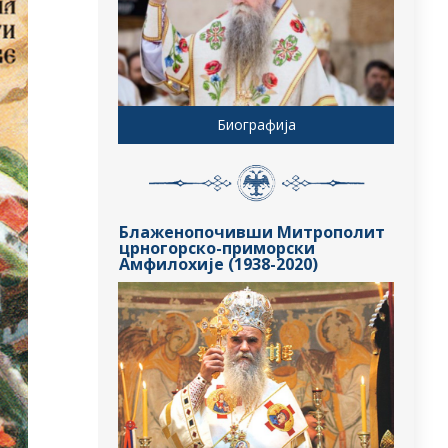
Биографија
Блаженопочивши Митрополит
црногорско-приморски
Амфилохије (1938-2020)