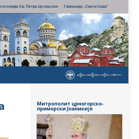
гословија Св. Петра Цетињског
Гимназија „Свети Сава“
а
Митрополит црногорско-
приморски Јоаникије