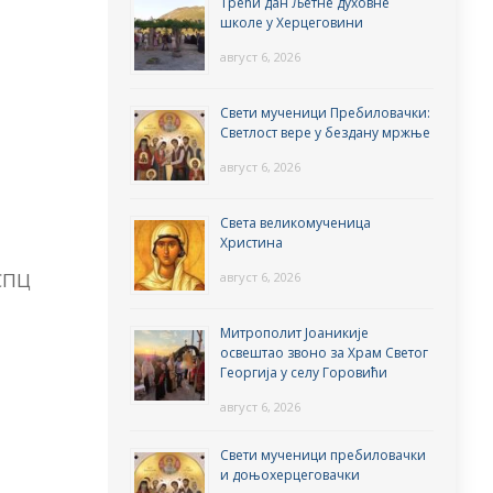
Трећи дан Љетне духовне
школе у Херцеговини
август 6, 2026
Свети мученици Пребиловачки:
Светлост вере у бездану мржње
август 6, 2026
Света великомученица
Христина
СПЦ
август 6, 2026
Митрополит Јоаникије
освештао звоно за Храм Светог
Георгија у селу Горовићи
август 6, 2026
Свети мученици пребиловачки
и доњохерцеговачки