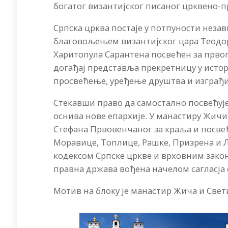
богатог византијског писаног црквено-п
Српска црква постаје у потпуности незав
благовољењем византијског цара Теодор
Харитопула Сарантена посвећен за првог
догађај представља прекретницу у истор
просвећење, уређење друштва и изграђи
Стекавши право да самостално посвећује
оснива нове епархије. У манастиру Жичи
Стефана Првовенчаног за краља и посвећ
Моравице, Топлице, Рашке, Призрена и
кодексом Српске цркве и врховним закон
правна држава вођена начелом сагласја 
Мотив на блоку је манастир Жича и Свет