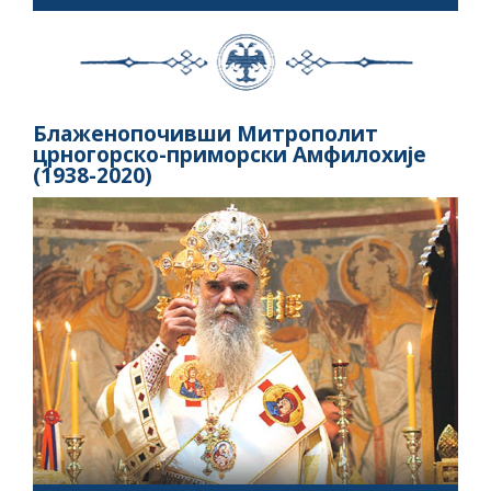
Блаженопочивши Митрополит
црногорско-приморски Амфилохије
(1938-2020)