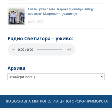
Слава цркве Свете Недјеље у Јошици, литију
предводи Митрополит Јоаникије
јул 31, 2026
Радио Светигора – yживо:
Архива
Архива
ПРАВОСЛАВНА МИТРОПОЛИЈА ЦРНОГОРСКО-ПРИМОРСКА