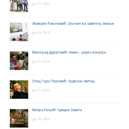
јул 27, 2026
Живојин Ракочевић: Злочин на заветној земљи
јул 24, 2026
Милорад Дурутовић: Амин – ријеч изнутра
јул 21, 2026
Отац Гојко Перовић: Чудесни свитац
јул 21, 2026
Митра Рељић: Чувари Завета
јул 19, 2026