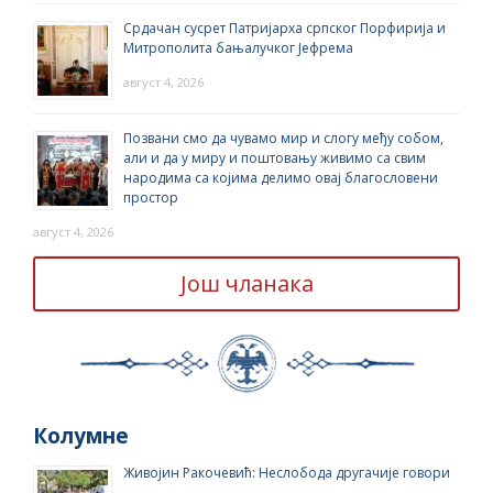
Срдачан сусрет Патријарха српског Порфирија и
Митрополита бањалучког Јефрема
август 4, 2026
Позвани смо да чувамо мир и слогу међу собом,
али и да у миру и поштовању живимо са свим
народима са којима делимо овај благословени
простор
август 4, 2026
Још чланака
Колумне
Живојин Ракочевић: Неслобода другачије говори