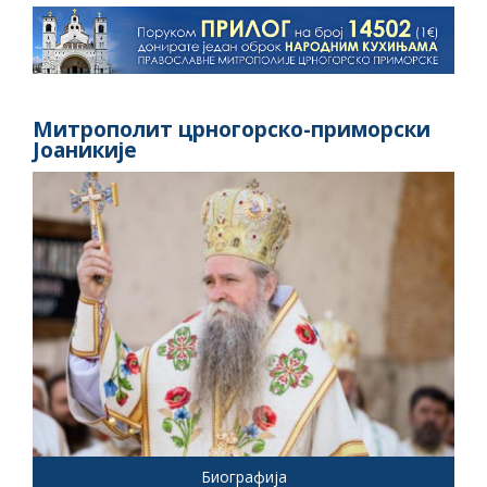
Митрополит црногорско-приморски
Јоаникије
Биографија