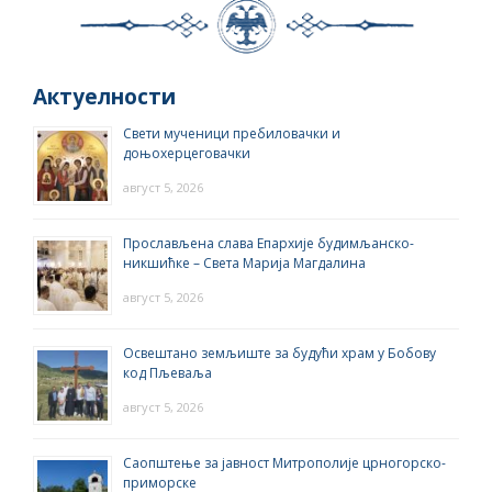
Актуелности
Свети мученици пребиловачки и
доњохерцеговачки
август 5, 2026
Прослављена слава Епархије будимљанско-
никшићке – Света Марија Магдалина
август 5, 2026
Освештано земљиште за будући храм у Бобову
код Пљеваља
август 5, 2026
Саопштење за јавност Митрополије црногорско-
приморске