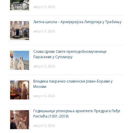
август 5, 2026
Љетна школа – Архијерејска Литургија у Требињу
август 5, 2026
Слава Цркве Свете преподобномученице
Параскеве у Сутомору
август 5, 2026
Владика пакрачко-славонски Јован борави у
Москви
август 5, 2026
Годишњица упокојења архитекте Предрага Пеђе
Ристића (1931-2019)
август 5, 2026