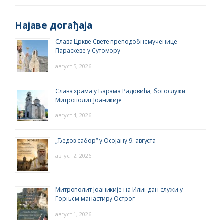
Најаве догађаја
Слава Цркве Свете преподобномученице
Параскеве у Сутомору
август 5, 2026
Слава храма у Барама Радовића, богослужи
Митрополит Јоаникије
август 4, 2026
„Ђедов сабор“ у Осојану 9. августа
август 2, 2026
Митрополит Јоаникије на Илиндан служи у
Горњем манастиру Острог
август 1, 2026