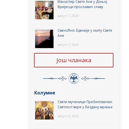
Манастир Свете Ане у Доњој
Вријесци прославио славу
август 7, 2026
Свеноћно бденије у скиту Свете
Ане
август 7, 2026
Још чланака
Колумне
Свети мученици Пребиловачки:
Светлост вере у бездану мржње
август 6, 2026