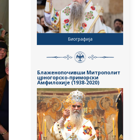
Биографија
Блаженопочивши Митрополит
црногорско-приморски
Амфилохије (1938-2020)