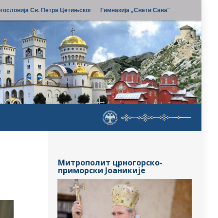
гословија Св. Петра Цетињског
Гимназија „Свети Сава“
Митрополит црногорско-
приморски Јоаникије