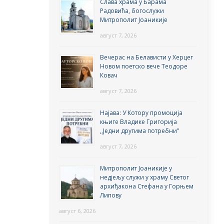
Слава храма у Барама
Радовића, богослужи
Митрополит Јоаникије
август 7, 2026
Вечерас на Белависти у Херцег
Новом поетско вече Теодоре
Ковач
август 7, 2026
Најава: У Котору промоција
књиге Владике Григорија
,,Једни другима потребни”
август 7, 2026
Митрополит Јоаникије у
недјељу служи у храму Светог
архиђакона Стефана у Горњем
Липову
август 6, 2026