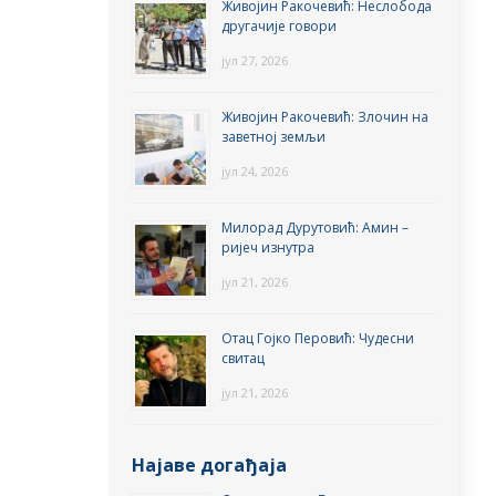
Живојин Ракочевић: Неслобода
другачије говори
јул 27, 2026
Живојин Ракочевић: Злочин на
заветној земљи
јул 24, 2026
Милорад Дурутовић: Амин –
ријеч изнутра
јул 21, 2026
Отац Гојко Перовић: Чудесни
свитац
јул 21, 2026
Најаве догађаја