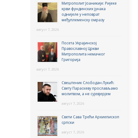
Митрополит Јоаникије: Ријеке
крви фундинских јунака
однијеле у неповрат
међуплеменску омразу
август 7, 2026
Посета Украјинској
Православној Цркви
Митрополита немачког
Григорија
август 7, 2026
Свештеник Слободан Лукић:
Свету Параскеву прослављамо
молитвом, а не сујевјерјем
август 7, 2026
Свети Сава Трећи Архиепископ
српски
август 7, 2026