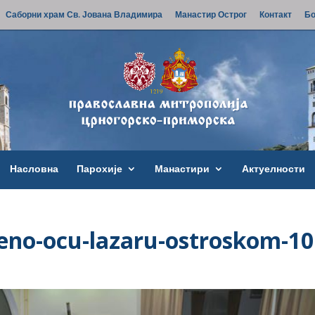
Саборни храм Св. Јована Владимира
Манастир Острог
Контакт
Бо
Насловна
Парохије
Манастири
Актуелности
eno-ocu-lazaru-ostroskom-10