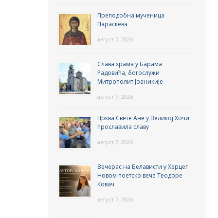
Преподобна мученица
Параскева
август 7, 2026
Слава храма у Барама
Радовића, богослужи
Митрополит Јоаникије
август 7, 2026
Црква Свете Ане у Великој Хочи
прославила славу
август 7, 2026
Вечерас на Белависти у Херцег
Новом поетско вече Теодоре
Ковач
август 7, 2026