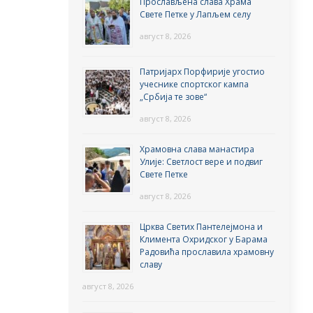
Прослављена слава Храма
Свете Петке у Лапљем селу
август 8, 2026
Патријарх Порфирије угостио
учеснике спортског кампа
„Србија те зове“
август 8, 2026
Храмовна слава манастира
Улије: Светлост вере и подвиг
Свете Петке
август 8, 2026
Црква Светих Пантелејмона и
Климента Охридског у Барама
Радовића прославила храмовну
славу
август 8, 2026