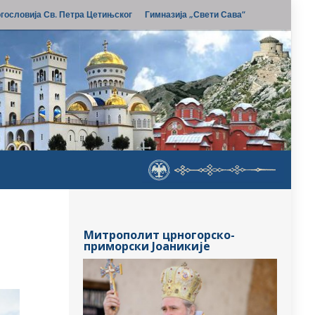
гословија Св. Петра Цетињског
Гимназија „Свети Сава“
Митрополит црногорско-
приморски Јоаникије