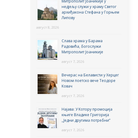
Митрополит Јоаникије у
недјељу служи у храму Светог
архиђакона Стефана у Горњем
Липову
август 8, 2026
Слава храма у Барама
Радовића, богослужи
Митрополит Јоаникије
август 7, 2026
Вечерас на Белависти у Херцег
Новом поетско вече Теодоре
Ковач
август 7, 2026
Најава: У Котору промоција
књиге Владике Григорија
,,Једни другима потребни”
август 7, 2026