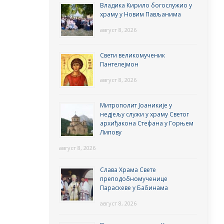
Владика Кирило богослужио у
храму у Новим Пављанима
август 8, 2026
Свети великомученик
Пантелејмон
август 8, 2026
Митрополит Јоаникије у
недјељу служи у храму Светог
архиђакона Стефана у Горњем
Липову
август 8, 2026
Слава Храма Свете
преподобномученице
Параскеве у Бабинама
август 8, 2026