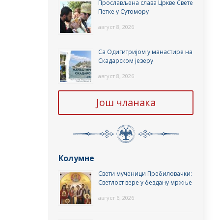
Прослављена слава Цркве Свете
Петке у Сутомору
август 8, 2026
Са Одигитријом у манастире на
Скадарском језеру
август 8, 2026
Још чланака
Колумне
Свети мученици Пребиловачки:
Светлост вере у бездану мржње
август 6, 2026