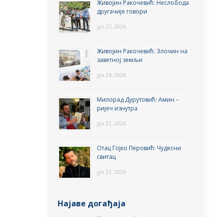
Живојин Ракочевић: Неслобода
другачије говори
јул 27, 2026
Живојин Ракочевић: Злочин на
заветној земљи
јул 24, 2026
Милорад Дурутовић: Амин –
ријеч изнутра
јул 21, 2026
Отац Гојко Перовић: Чудесни
свитац
јул 21, 2026
Најаве догађаја