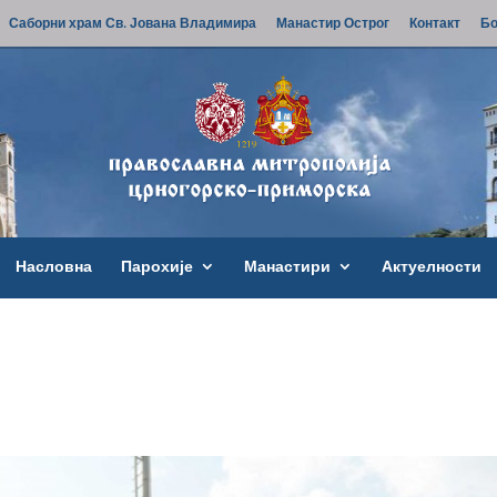
Саборни храм Св. Јована Владимира
Манастир Острог
Контакт
Бо
Насловна
Парохије
Манастири
Актуелности