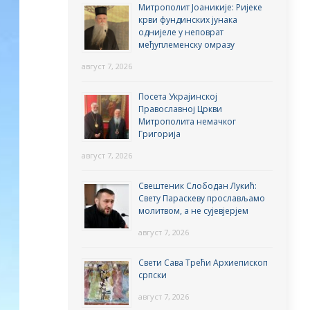
Митрополит Јоаникије: Ријеке
крви фундинских јунака
однијеле у неповрат
међуплеменску омразу
август 7, 2026
Посета Украјинској
Православној Цркви
Митрополита немачког
Григорија
август 7, 2026
Свештеник Слободан Лукић:
Свету Параскеву прослављамо
молитвом, а не сујевјерјем
август 7, 2026
Свети Сава Трећи Архиепископ
српски
август 7, 2026