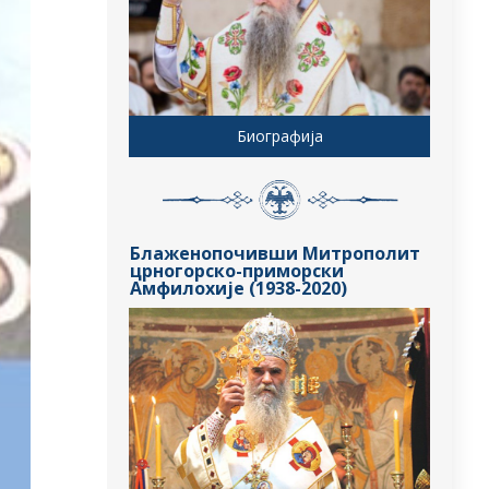
Биографија
Блаженопочивши Митрополит
црногорско-приморски
Амфилохије (1938-2020)