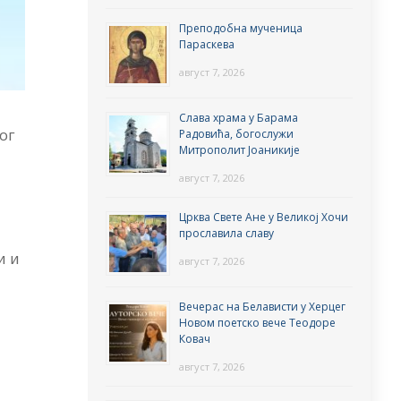
Преподобна мученица
Параскева
август 7, 2026
Слава храма у Барама
ог
Радовића, богослужи
Митрополит Јоаникије
август 7, 2026
Црква Свете Ане у Великој Хочи
прославила славу
и и
август 7, 2026
Вечерас на Белависти у Херцег
Новом поетско вече Теодоре
Ковач
август 7, 2026