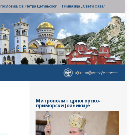
гословија Св. Петра Цетињског
Гимназија „Свети Сава“
Митрополит црногорско-
приморски Јоаникије