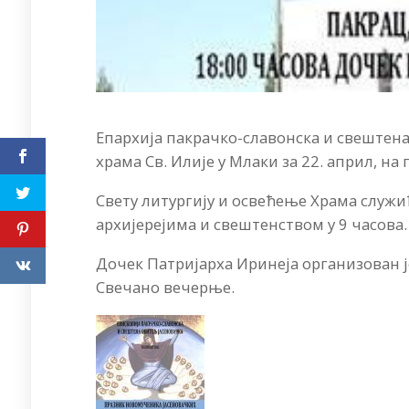
Епархија пакрачко-славонска и свештен
храма Св. Илије у Млаки за 22. април, н
Свету литургију и освећење Храма служић
архијерејима и свештенством у 9 часова.
Дочек Патријарха Иринеја организован је 
Свечано вечерње.