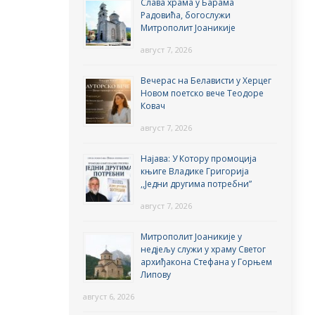
Слава храма у Барама
Радовића, богослужи
Митрополит Јоаникије
август 7, 2026
Вечерас на Белависти у Херцег
Новом поетско вече Теодоре
Ковач
август 7, 2026
Најава: У Котору промоција
књиге Владике Григорија
,,Једни другима потребни”
август 7, 2026
Митрополит Јоаникије у
недјељу служи у храму Светог
архиђакона Стефана у Горњем
Липову
август 6, 2026