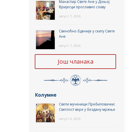
Манастир Свете Ане у Доњој
Вријесци прославио славу
август 7, 2026
Свеноћно бденије у скиту Свете
Ане
август 7, 2026
Још чланака
Колумне
Свети мученици Пребиловачки:
Светлост вере у бездану мржње
август 6, 2026