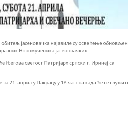
а обитељ јасеновачка најавиле су освећење обновљен
а празник Новомученика јасеновачких.
е Његова светост Патријарх српски г. Иринеј са
за 21. април у Пакрацу у 18 часова када ће се служит