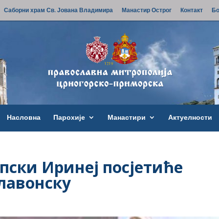
Саборни храм Св. Јована Владимира
Манастир Острог
Контакт
Бо
Насловна
Парохије
Манастири
Актуелности
рпски Иринеј посјетиће
славонску