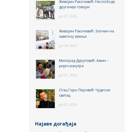
Живојин Ракочевић: Неслобода
другачије говори
јул 27, 2026
Живојин Ракочевић: Злочин на
заветној земљи
јул 24, 2026
Милорад Дурутовић: Амин –
ријеч изнутра
јул 21, 2026
Отац Гојко Перовић: Чудесни
свитац
јул 21, 2026
Најаве догађаја