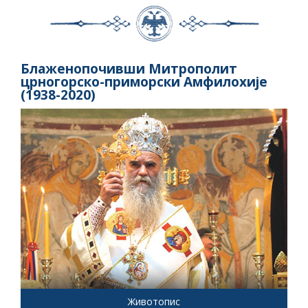
Блаженопочивши Митрополит
црногорско-приморски Амфилохије
(1938-2020)
Животопис