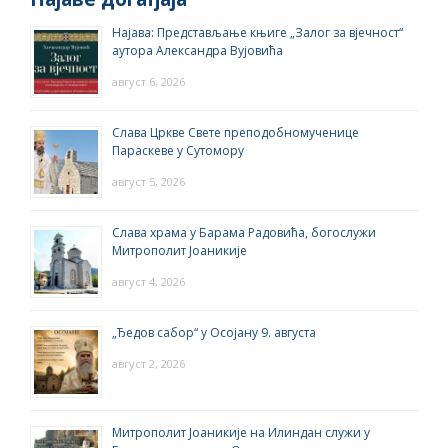
Најава: Представљање књиге „Залог за вјечност“
аутора Александра Вујовића
август 6, 2026
Слава Цркве Свете преподобномученице
Параскеве у Сутомору
август 5, 2026
Слава храма у Барама Радовића, богослужи
Митрополит Јоаникије
август 4, 2026
„Ђедов сабор“ у Осојану 9. августа
август 2, 2026
Митрополит Јоаникије на Илиндан служи у