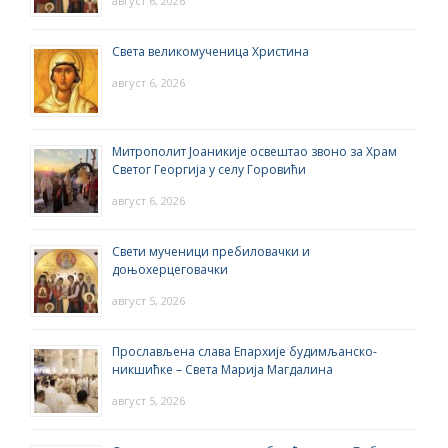
август 6, 2026
Света великомученица Христина
август 6, 2026
Митрополит Јоаникије освештао звоно за Храм
Светог Георгија у селу Горовићи
август 6, 2026
Свети мученици пребиловачки и
доњохерцеговачки
август 5, 2026
Прослављена слава Епархије будимљанско-
никшићке – Света Марија Магдалина
август 5, 2026