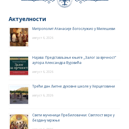
Актуелности
Митрополит Атанасије богослужио у Милешеви
август 6, 2026
Најава: Представљање књиге „Залог за вјечност“
аутора Александра Вујовића
август 6, 2026
Трећи дан Љетне духовне школе у Херцеговини
август 6, 2026
Свети мученици Пребиловачки: Светлост вере у
бездану мржње