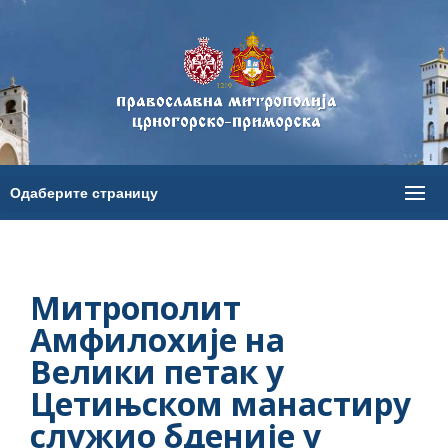
Митрополит
Амфилохије на
Велики петак у
Цетињском манастиру
служио бденије у