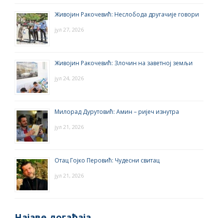
Живојин Ракочевић: Неслобода другачије говори
јул 27, 2026
Живојин Ракочевић: Злочин на заветној земљи
јул 24, 2026
Милорад Дурутовић: Амин – ријеч изнутра
јул 21, 2026
Отац Гојко Перовић: Чудесни свитац
јул 21, 2026
Најаве догађаја