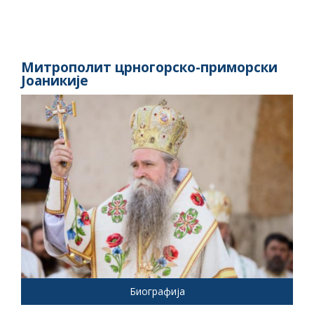
Митрополит црногорско-приморски
Јоаникије
Биографија