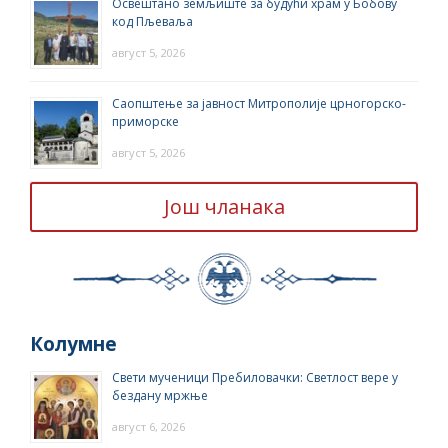
Освештано земљиште за будући храм у Бобову
код Пљеваља
август 5, 2026
Саопштење за јавност Митрополије црногорско-
приморске
август 5, 2026
Још чланака
Колумне
Свети мученици Пребиловачки: Светлост вере у
бездану мржње
август 6, 2026