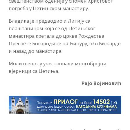
свештенством бденије у спомен Христовог
погреба у Цетињском манастиру.
Владика је предводио и Литију са
плаштаницом која се од Цетињског
манастира кретала до цркве Рождества
Пресвете Богородице на Ћипуру, око Биљарде
и назад до манастира.
Молитвено су учествовали многобројни
вјерници са Цетиња.
Рајо Војиновић