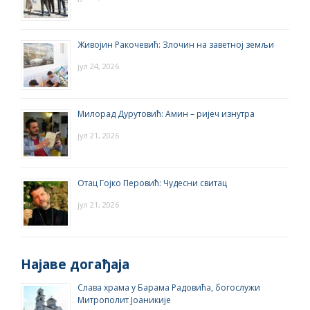
Живојин Ракочевић: Злочин на заветној земљи
јул 24, 2026
Милорад Дурутовић: Амин – ријеч изнутра
јул 21, 2026
Отац Гојко Перовић: Чудесни свитац
јул 21, 2026
Најаве догађаја
Слава храма у Барама Радовића, богослужи
Митрополит Јоаникије