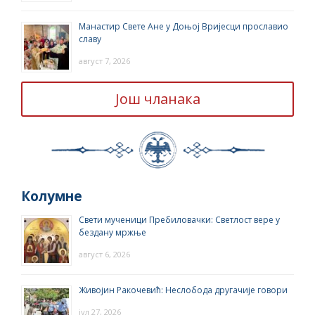
Манастир Свете Ане у Доњој Вријесци прославио
славу
август 7, 2026
Још чланака
Колумне
Свети мученици Пребиловачки: Светлост вере у
бездану мржње
август 6, 2026
Живојин Ракочевић: Неслобода другачије говори
јул 27, 2026