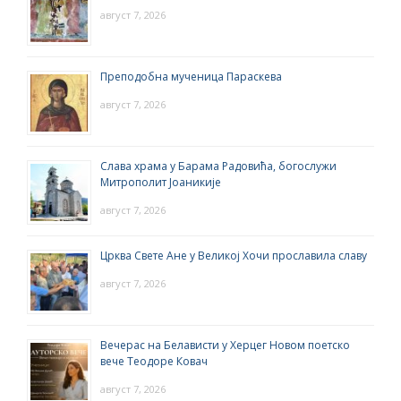
август 7, 2026
Преподобна мученица Параскева
август 7, 2026
Слава храма у Барама Радовића, богослужи
Митрополит Јоаникије
август 7, 2026
Црква Свете Ане у Великој Хочи прославила славу
август 7, 2026
Вечерас на Белависти у Херцег Новом поетско
вече Теодоре Ковач
август 7, 2026