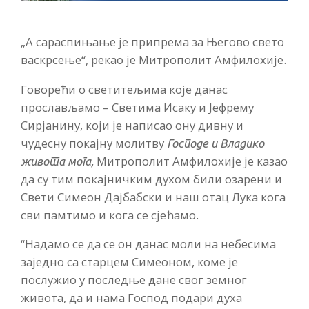
„А сараспињање је припрема за Његово свето
васкрсење“, рекао је Митрополит Амфилохије.
Говорећи о светитељима које данас
прослављамо – Светима Исаку и Јефрему
Сирјанину, који је написао ону дивну и
чудесну покајну молитву
Господе и Владико
Митрополит Амфилохије је казао
живота мога,
да су тим покајничким духом били озарени и
Свети Симеон Дајбабски и наш отац Лука кога
сви памтимо и кога се сјећамо.
“Надамо се да се он данас моли на небесима
заједно са старцем Симеоном, коме је
послужио у последње дане свог земног
живота, да и нама Господ подари духа