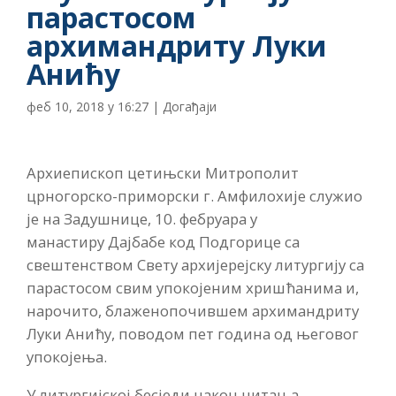
парастосом
архимандриту Луки
Анићу
феб 10, 2018 у 16:27
|
Догађаји
Архиепископ цетињски Митрополит
црногорско-приморски г. Амфилохије служио
је на Задушнице, 10. фебруара у
манастиру Дајбабе код Подгорице са
свештенством Свету архијерејску литургију са
парастосом свим упокојеним хришћанима и,
нарочито, блаженопочившем архимандриту
Луки Анићу, поводом пет година од његовог
упокојења.
У литургијској бесједи након читања