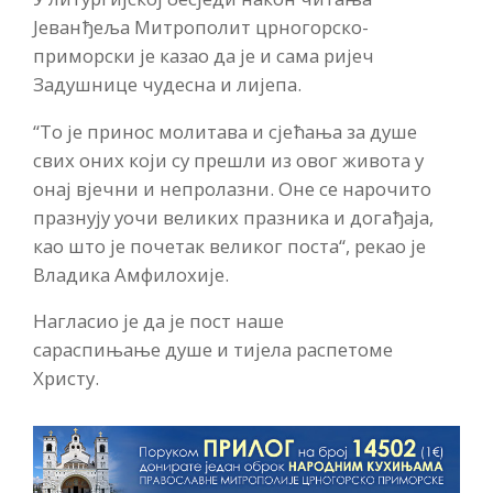
Јеванђеља Митрополит црногорско-
приморски је казао да је и сама ријеч
Задушнице чудесна и лијепа.
“То је принос молитава и сјећања за душе
свих оних који су прешли из овог живота у
онај вјечни и непролазни. Оне се нарочито
празнују уочи великих празника и догађаја,
као што је почетак великог поста“, рекао је
Владика Амфилохије.
Нагласио је да је пост наше
сараспињање душе и тијела распетоме
Христу.