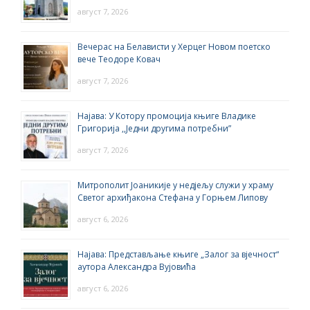
август 7, 2026
Вечерас на Белависти у Херцег Новом поетско
вече Теодоре Ковач
август 7, 2026
Најава: У Котору промоција књиге Владике
Григорија ,,Једни другима потребни”
август 7, 2026
Митрополит Јоаникије у недјељу служи у храму
Светог архиђакона Стефана у Горњем Липову
август 6, 2026
Најава: Представљање књиге „Залог за вјечност“
аутора Александра Вујовића
август 6, 2026