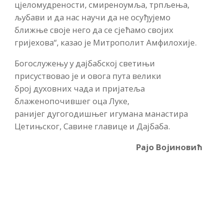
цјеломудрености, смиреноумља, трпљења,
љубави и да нас научи да не осуђујемо
ближње своје него да се сјећамо својих
гријехова“, казао је Митрополит Амфилохије.
Богослужењу у дајбабској светињи
присуствовао је и овога пута велики
број духовних чада и пријатеља
блаженопочившег оца Луке,
ранијег дугогодишњег игумана манастира
Цетињског, Савине главице и Дајбаба.
Рајо Војиновић