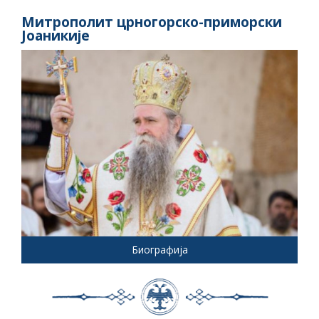
Митрополит црногорско-приморски
Јоаникије
Биографија