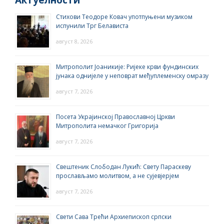
Актуелности
Стихови Теодоре Ковач употпуњени музиком
испунили Трг Белависта
август 8, 2026
Митрополит Јоаникије: Ријеке крви фундинских
јунака однијеле у неповрат међуплеменску омразу
август 7, 2026
Посета Украјинској Православној Цркви
Митрополита немачког Григорија
август 7, 2026
Свештеник Слободан Лукић: Свету Параскеву
прослављамо молитвом, а не сујевјерјем
август 7, 2026
Свети Сава Трећи Архиепископ српски