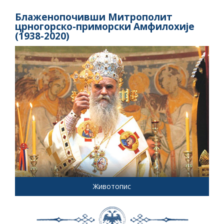
Блаженопочивши Митрополит
црногорско-приморски Амфилохије
(1938-2020)
Животопис