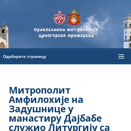
Митрополит
Амфилохије на
Задушнице у
манастиру Дајбабе
служио Литургију са