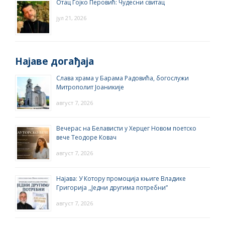
Отац Гојко Перовић: Чудесни свитац
јул 21, 2026
Најаве догађаја
Слава храма у Барама Радовића, богослужи
Митрополит Јоаникије
август 7, 2026
Вечерас на Белависти у Херцег Новом поетско
вече Теодоре Ковач
август 7, 2026
Најава: У Котору промоција књиге Владике
Григорија ,,Једни другима потребни”
август 7, 2026