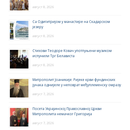
август 8, 2026
Са Одигитријом у манастире на Скадарском
језеру
август 8, 2026
Стихови Теодоре Ковач употпуњени музиком
испунили Трг Белависта
август 8, 2026
Митрополит Јоаникије: Ријеке крви фундинских
јунака однијеле у неповрат међуплеменску омразу
август 7, 2026
Посета Украјинској Православној Цркви
Митрополита немачког Григорија
август 7, 2026