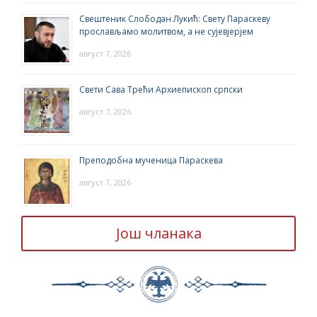
Свештеник Слободан Лукић: Свету Параскеву
прослављамо молитвом, а не сујевјерјем
август 7, 2026
Свети Сава Трећи Архиепископ српски
август 7, 2026
Преподобна мученица Параскева
август 7, 2026
Још чланака