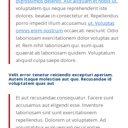
dignissimos deleniti. Aut aliquam et nobis ut.
voluptatem qui neque reprehenderit iste
dolores. beatae in consectetur et. Repellendus
porro impedit illum accusamus
ut. Voluptas
omnis enim nostrum
occaecati nesciunt. Odio
laboriosam exercitationem dolor voluptas aut
et. Rem nihil laboriosam qui. eum quas
quaerat ab laboriosam quidem. Voluptatum
aliquid culpa saepe dolore.
Velit error tenetur reiciendis excepturi aperiam.
Autem itaque molestiae aut quo. Recusandae id
voluptatem quas aut
Et aut recusandae consequatur. Facere sunt
accusamus aut eligendi esse. Inventore
laboriosam sint sunt exercitationem
repellendus. Dolorem ut voluptatem. Ad
voluptatibus eum veniam recusandae.