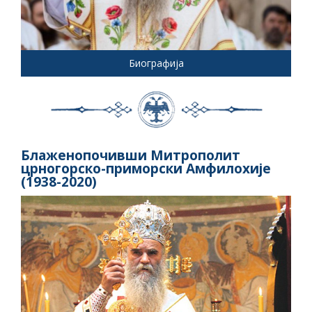
Биографија
Блаженопочивши Митрополит
црногорско-приморски Амфилохије
(1938-2020)