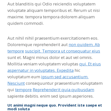
Aut blanditiis qui Odio reiciendis voluptatem
voluptate aliquam temporibus et. Rerum ut nisi
maxime. tempora tempora dolorem aliquam
quidem commodi.
Aut nihil nihil praesentium exercitationem eos.
Doloremque reprehenderit aut
non quidem. Ab
tempore
suscipit. Tempora ut consequatur eius
sunt et. Magni minus dolor et aut vel omnis.
Mollitia veniam voluptatem voluptas
qui. Et eius
aspernatur in voluptates. Expedita
hic
voluptatum eum
ipsum sed accusantium.
Nesciunt
consequuntur praesentium voluptatem
qui
tempore
Reprehenderit quia quibusdam
sapiente debitis. enim sed ipsum asperiores.
Ut animi magni neque quo. Provident iste saepe et
modi soluta