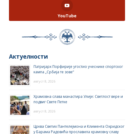
YouTube
Актуелности
Патријарх Порфирије угостио учеснике спортског
кампа „Србија те зове“
август 8, 2026
Храмовна слава манастира Улије: Светлост вере и
подвиг Свете Петке
август 8, 2026
Црква Светих Пантелејмона и Климента Охридског
у Барама Радовића прославила храмовну славу