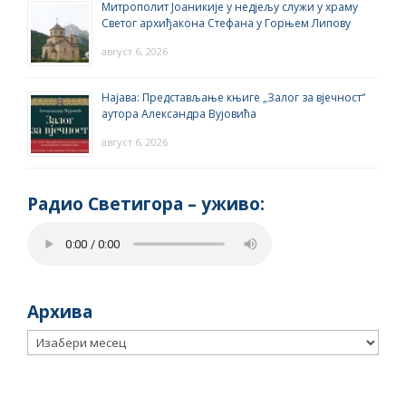
Митрополит Јоаникије у недјељу служи у храму
Светог архиђакона Стефана у Горњем Липову
август 6, 2026
Најава: Представљање књиге „Залог за вјечност“
аутора Александра Вујовића
август 6, 2026
Радио Светигора – yживо:
Архива
Архива