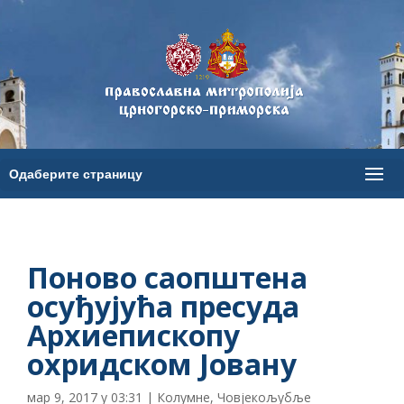
Поново саопштена
осуђујућа пресуда
Архиепископу
охридском Јовану
мар 9, 2017 у 03:31
|
Колумне
,
Човјекољубље