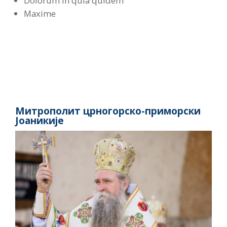
Dolorum in quia quidem
Maxime
Митрополит црногорско-приморски
Јоаникије