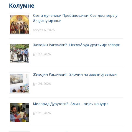
Колумне
Свети мученици Пребиловачки: Светлост вере у
бездану мржње
август 6, 2026
Живојин Ракочевић: Неслобода другачије говори
јул 27, 2026
Живојин Ракочевић: Злочин на заветној земљи
јул 24, 2026
Милорад Дурутовић: Амин – ријеч изнутра
јул 21, 2026