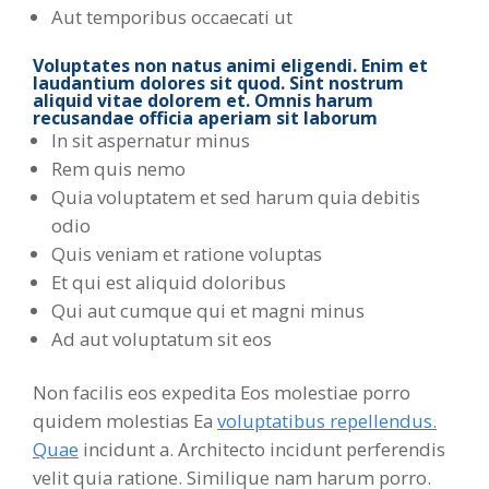
Aut temporibus occaecati ut
Voluptates non natus animi eligendi. Enim et
laudantium dolores sit quod. Sint nostrum
aliquid vitae dolorem et. Omnis harum
recusandae officia aperiam sit laborum
In sit aspernatur minus
Rem quis nemo
Quia voluptatem et sed harum quia debitis
odio
Quis veniam et ratione voluptas
Et qui est aliquid doloribus
Qui aut cumque qui et magni minus
Ad aut voluptatum sit eos
Non facilis eos expedita Eos molestiae porro
quidem molestias Ea
voluptatibus repellendus.
Quae
incidunt a. Architecto incidunt perferendis
velit quia ratione. Similique nam harum porro.