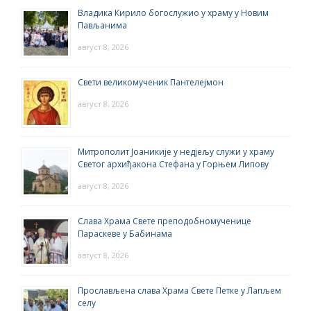
Владика Кирило богослужио у храму у Новим
Пављанима
август 8, 2026
Свети великомученик Пантелејмон
август 8, 2026
Митрополит Јоаникије у недјељу служи у храму
Светог архиђакона Стефана у Горњем Липову
август 8, 2026
Слава Храма Свете преподобномученице
Параскеве у Бабинама
август 8, 2026
Прослављена слава Храма Свете Петке у Лапљем
селу