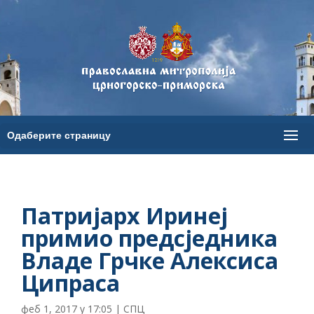
Патријарх Иринеј
примио предсједника
Владе Грчке Алексиса
Ципраса
феб 1, 2017 у 17:05
|
СПЦ