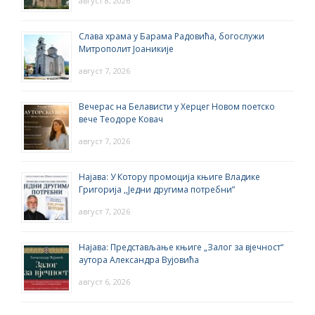
август 8, 2026
Слава храма у Барама Радовића, богослужи
Митрополит Јоаникије
август 7, 2026
Вечерас на Белависти у Херцег Новом поетско
вече Теодоре Ковач
август 7, 2026
Најава: У Котору промоција књиге Владике
Григорија ,,Једни другима потребни”
август 7, 2026
Најава: Представљање књиге „Залог за вјечност“
аутора Александра Вујовића
август 6, 2026