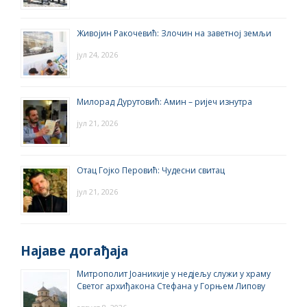
Живојин Ракочевић: Злочин на заветној земљи
јул 24, 2026
Милорад Дурутовић: Амин – ријеч изнутра
јул 21, 2026
Отац Гојко Перовић: Чудесни свитац
јул 21, 2026
Најаве догађаја
Митрополит Јоаникије у недјељу служи у храму
Светог архиђакона Стефана у Горњем Липову