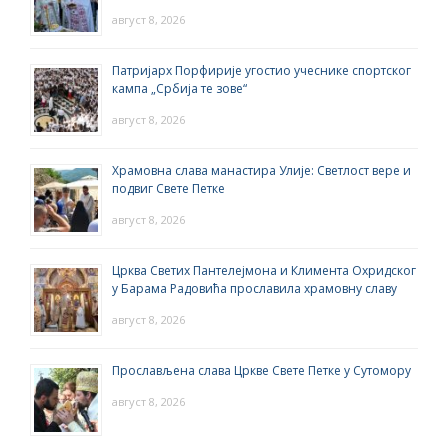
август 8, 2026
Патријарх Порфирије угостио учеснике спортског
кампа „Србија те зове“
август 8, 2026
Храмовна слава манастира Улије: Светлост вере и
подвиг Свете Петке
август 8, 2026
Црква Светих Пантелејмона и Климента Охридског
у Барама Радовића прославила храмовну славу
август 8, 2026
Прослављена слава Цркве Свете Петке у Сутомору
август 8, 2026