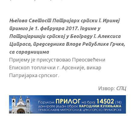
Његова Светост Патријарх српски г. Иринеј
примио је 1. фебруара 2017. године у
Патријаршији српској у Београду г. Алексиса
Ципраса, председника Владе Републике Грчке,
са сарадницима
Пријему је присуствовао Преосвећени
Епископ топлички г. Арсеније, викар
Патријарха српског.
Извор:
СПЦ