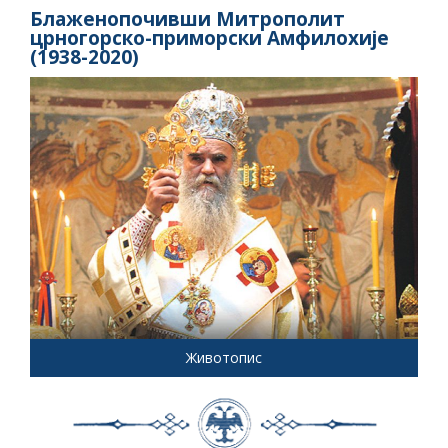
Блаженопочивши Митрополит
црногорско-приморски Амфилохије
(1938-2020)
Животопис