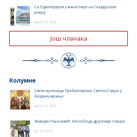
Са Одигитријом у манастире на Скадарском
језеру
август 8, 2026
Још чланака
Колумне
Свети мученици Пребиловачки: Светлост вере у
бездану мржње
август 6, 2026
Живојин Ракочевић: Неслобода другачије говори
јул 27, 2026