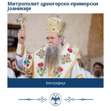
Митрополит црногорско-приморски
Јоаникије
Биографија