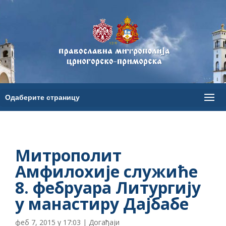
Митрополит
Амфилохије служиће
8. фебруара Литургију
у манастиру Дајбабе
феб 7, 2015 у 17:03
|
Догађаји