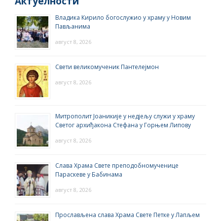
Актуелности
Владика Кирило богослужио у храму у Новим
Пављанима
август 8, 2026
Свети великомученик Пантелејмон
август 8, 2026
Митрополит Јоаникије у недјељу служи у храму
Светог архиђакона Стефана у Горњем Липову
август 8, 2026
Слава Храма Свете преподобномученице
Параскеве у Бабинама
август 8, 2026
Прослављена слава Храма Свете Петке у Лапљем