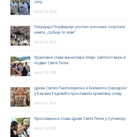
селу
август 8, 2026
Патријарх Порфирије угостио учеснике спортског
кампа „Србија те зове“
август 8, 2026
Храмовна слава манастира Улије: Светлост вере и
подвиг Свете Петке
август 8, 2026
Црква Светих Пантелејмона и Климента Охридског
у Барама Радовића прославила храмовну славу
август 8, 2026
Прослављена слава Цркве Свете Петке у Сутомору
август 8, 2026