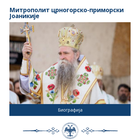
Митрополит црногорско-приморски
Јоаникије
Биографија