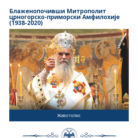
Блаженопочивши Митрополит
црногорско-приморски Амфилохије
(1938-2020)
Животопис