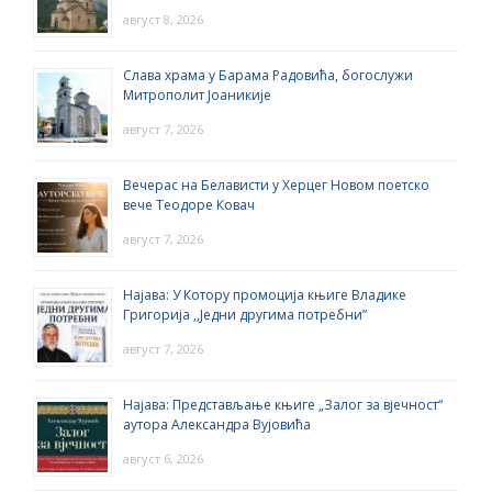
август 8, 2026
Слава храма у Барама Радовића, богослужи
Митрополит Јоаникије
август 7, 2026
Вечерас на Белависти у Херцег Новом поетско
вече Теодоре Ковач
август 7, 2026
Најава: У Котору промоција књиге Владике
Григорија ,,Једни другима потребни”
август 7, 2026
Најава: Представљање књиге „Залог за вјечност“
аутора Александра Вујовића
август 6, 2026