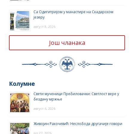
Са Одигитријом у манастире на Скадарском
језеру
август 8, 2026
Још чланака
Колумне
Свети мученици Пребиловачки: Светлост вере у
бездану мржње
август 6, 2026
Живојин Ракочевић: Неслобода другачије говори
јул 27, 2026