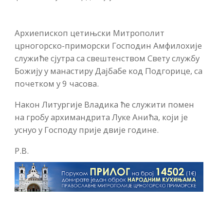
Архиепископ цетињски Митрополит
црногорско-приморски Господин Амфилохије
служиће сјутра са свештенством Свету службу
Божију у манастиру Дајбабе код Подгорице, са
почетком у 9 часова.
Након Литургије Владика ће служити помен
на гробу архимандрита Луке Анића, који је
уснуо у Господу прије двије године.
Р.В.