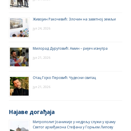
Живојин Ракочевић: Злочин на заветној земљи
јул 24, 2026
Милорад Дурутовић: Амин – ријеч изнутра
јул 21, 2026
Отац Гојко Перовић: Чудесни свитац
јул 21, 2026
Најаве догађаја
Митрополит Јоаникије у недјељу служи у храму
Светог архиђакона Стефана у Горњем Липову