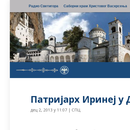
Радио Светигора
Саборни храм Христовог Васкрсења
Патријарх Иринеј у 
дец 2, 2013 у 11:07
|
СПЦ