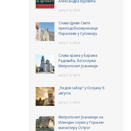
Александра Вујовића
август 6, 2026
Слава Цркве Свете
преподобномученице
Параскеве у Сутомору
август 5, 2026
Слава храма у Барама
Радовића, богослужи
Митрополит Јоаникије
август 4, 2026
„Ђедов сабор“ у Осојану 9.
августа
август 2, 2026
Митрополит Јоаникије на
Илиндан служи у Горњем
манастиру Острог