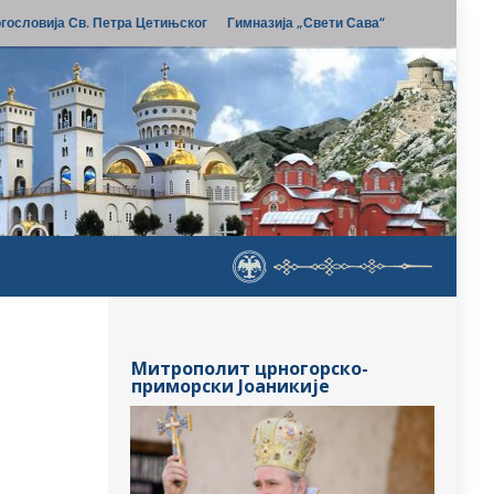
гословија Св. Петра Цетињског
Гимназија „Свети Сава“
Митрополит црногорско-
приморски Јоаникије