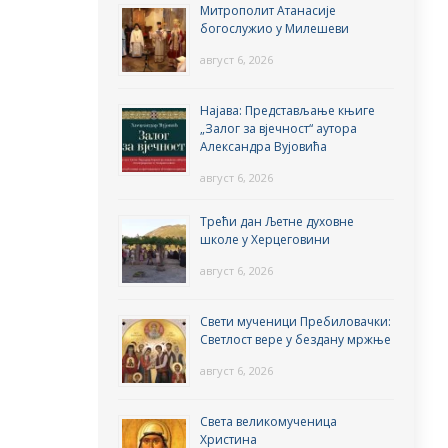
Митрополит Атанасије
богослужио у Милешеви
август 6, 2026
Најава: Представљање књиге
„Залог за вјечност“ аутора
Александра Вујовића
август 6, 2026
Трећи дан Љетне духовне
школе у Херцеговини
август 6, 2026
Свети мученици Пребиловачки:
Светлост вере у бездану мржње
август 6, 2026
Света великомученица
Христина