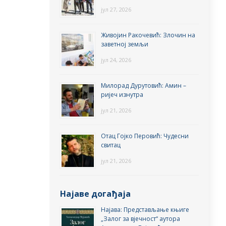
јул 27, 2026
Живојин Ракочевић: Злочин на
заветној земљи
јул 24, 2026
Милорад Дурутовић: Амин –
ријеч изнутра
јул 21, 2026
Отац Гојко Перовић: Чудесни
свитац
јул 21, 2026
Најаве догађаја
Најава: Представљање књиге
„Залог за вјечност“ аутора