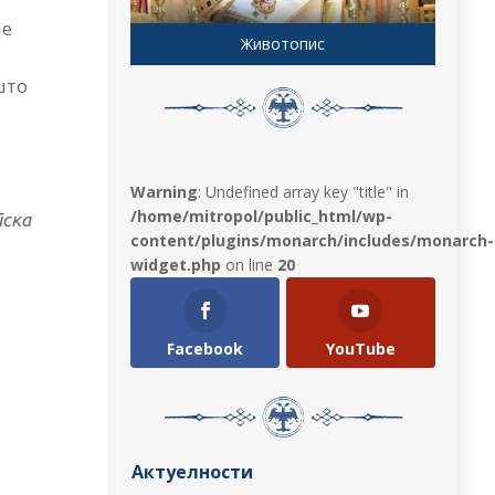
је
Животопис
што
Warning
: Undefined array key "title" in
/home/mitropol/public_html/wp-
пска
content/plugins/monarch/includes/monarch-
widget.php
on line
20
Facebook
YouTube
Актуелности