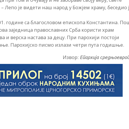
 – Лепо је видети наш народ у Божјем храму, беседио 
01. године са благословом епископа Константина. По
 ова заједница православних Срба користи храм
а и верска настава за децу. При парохији постоји
јање. Парохијско писмо излази четри пута годишње.
Извор:
Епархија средњоевро