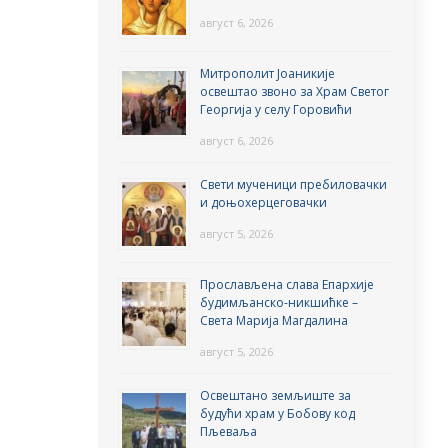
август 6, 2026
Митрополит Јоаникије
освештао звоно за Храм Светог
Георгија у селу Горовићи
август 6, 2026
Свети мученици пребиловачки
и доњохерцеговачки
август 5, 2026
Прослављена слава Епархије
будимљанско-никшићке –
Света Марија Магдалина
август 5, 2026
Освештано земљиште за
будући храм у Бобову код
Пљеваља