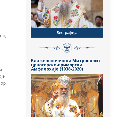
Биографија
ов,
Блаженопочивши Митрополит
црногорско-приморски
Амфилохије (1938-2020)
м
оји
фор