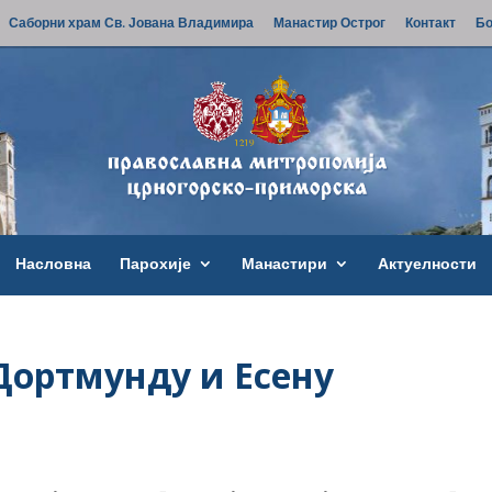
Саборни храм Св. Јована Владимира
Манастир Острог
Контакт
Бо
Насловна
Парохије
Манастири
Актуелности
Дортмунду и Есену