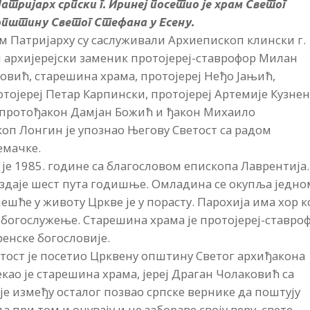
атријарх српски г. Иринеј посетио је храм Светог
општину Светог Стефана у Есену.
ом Патријарху су саслуживали Архиепископ клински г.
 архијерејски заменик протојереј-ставрофор Милан
ковић, старешина храма, протојереј Неђо Јањић,
ојереј Петар Карпински, протојереј Артемије Кузнен
 протођакон Дамјан Божић и ђакон Михаило
оп Лонгин је упознао Његову Светост са радом
емачке.
е 1985. године са благословом епископа Лаврентија.
издаје шест пута годишње. Омладина се окупља једно
шће у животу Цркве је у порасту. Парохија има хор к
богослужење. Старешина храма је протојереј-ставро
енске богословије.
ост је посетио Црквену општину Светог архиђакона
екао је старешина храма, јереј Драган Чолаковић са
 је између осталог позвао српске вернике да поштују
а при том и очувају и не забораве своју веру, свете