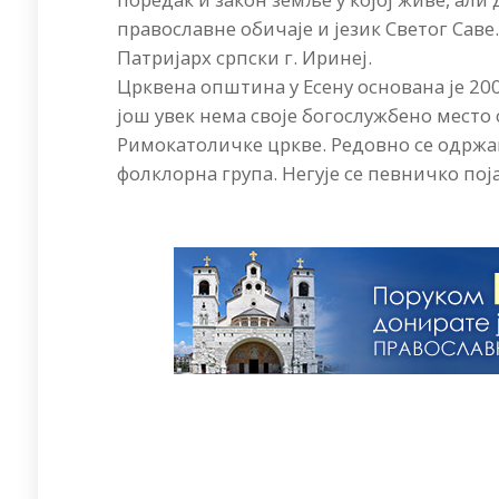
православне обичаје и језик Светог Саве.
Патријарх српски г. Иринеј.
Црквена општина у Есену основана је 20
још увек нема своје богослужбено место
Римокатоличке цркве. Редовно се одржав
фолклорна група. Негује се певничко по