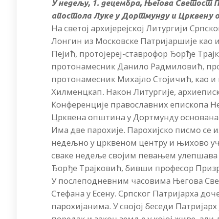
У недељу, 1. децембра, Његова Светост П
апостола Луке у Дортмунду и Црквену 
На светој архијерејској Литургији Српск
Лонгин из Московске Патријаршије као и
Пејић, протојереј-ставрофор Ђорђе Трај
протонамесник Данило Радмиловић, прот
протонамесник Михајло Стојичић, као и
Хилменцкап. Након Литургије, архиеписк
Конференције православних епископа Н
Црквена општина у Дортмунду основана ј
Има две парохије. Парохијско писмо се 
недељно у црквеном центру и њихово уче
сваке недеље својим певањем улепшава 
Ђорђе Трајковић, бивши професор Призр
У послеподневним часовима Његова Свет
Стефана у Есену. Српског Патријарха доч
парохијанима. У својој беседи Патријарх
поредак и закон земље у којој живе, али д