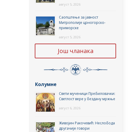
август 5, 2026
Саопштење за јавност
Митрополије црногорско-
приморске
август 5, 2026
Још чланака
Колумне
Свети мученици Пребиловачки:
Светлост вере у бездану мржње
август 6, 2026
Живојин Ракочевић: Неслобода
другачије говори