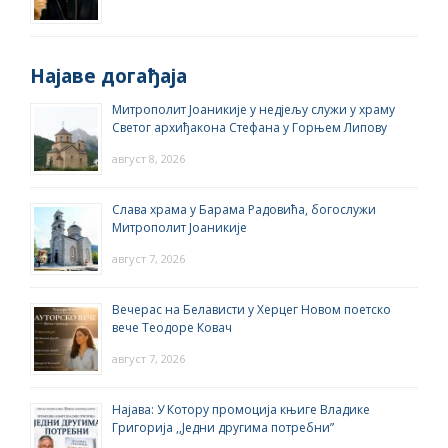
Најаве догађаја
Митрополит Јоаникије у недјељу служи у храму
Светог архиђакона Стефана у Горњем Липову
август 8, 2026
Слава храма у Барама Радовића, богослужи
Митрополит Јоаникије
август 7, 2026
Вечерас на Белависти у Херцег Новом поетско
вече Теодоре Ковач
август 7, 2026
Најава: У Котору промоција књиге Владике
Григорија ,,Једни другима потребни”