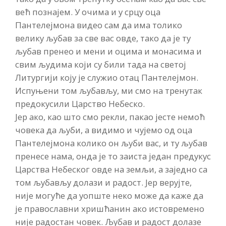
већ познајем. У очима и у срцу оца
Пантелејмона видео сам да има толико
велику љубав за све вас овде, тако да је ту
љубав пренео и мени и оцима и монасима и
свим људима који су били тада на светој
Литургији коју је служио отац Пантелејмон.
Испуњени том љубављу, ми смо на тренутак
предокусили Царство Небеско.
Јер ако, као што смо рекли, пакао јесте немоћ
човека да љуби, а видимо и чујемо од оца
Пантелејмона колико он љуби вас, и ту љубав
пренесе нама, онда је то заиста један предукус
Царства Небеског овде на земљи, а заједно са
том љубављу долази и радост. Јер верујте,
није могуће да уопште неко може да каже да
је православни хришћанин ако истовремено
није радостан човек. Љубав и радост долазе