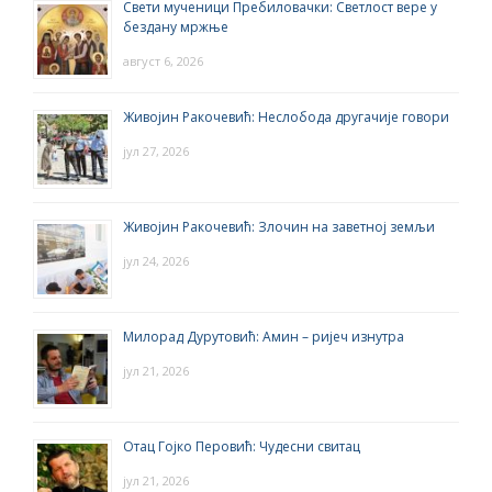
Свети мученици Пребиловачки: Светлост вере у
бездану мржње
август 6, 2026
Живојин Ракочевић: Неслобода другачије говори
јул 27, 2026
Живојин Ракочевић: Злочин на заветној земљи
јул 24, 2026
Милорад Дурутовић: Амин – ријеч изнутра
јул 21, 2026
Отац Гојко Перовић: Чудесни свитац
јул 21, 2026