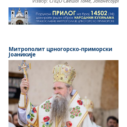
Извор:
СПЦО Светог Томе, Јоханесбург
Митрополит црногорско-приморски
Јоаникије