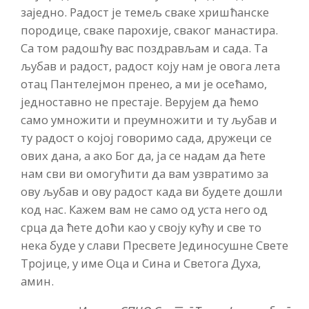
заједно. Радост је темељ сваке хришћанске
породице, сваке парохије, сваког манастира.
Са том радошћу вас поздрављам и сада. Та
љубав и радост, радост коју нам је овога лета
отац Пантелејмон пренео, а ми је осећамо,
једноставно не престаје. Верујем да ћемо
само умножити и преумножити и ту љубав и
ту радост о којој говоримо сада, дружеци се
ових дана, а ако Бог да, ја се надам да ћете
нам сви ви омогућити да вам узвратимо за
ову љубав и ову радост када ви будете дошли
код нас. Кажем вам не само од уста него од
срца да ћете доћи као у своју кућу и све то
нека буде у слави Пресвете Јединосушне Свете
Тројице, у име Оца и Сина и Светога Духа,
амин.