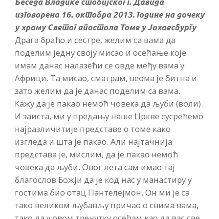
Беседа Владике стобијског г. Давида
изговорена 16. октобра 2013. године на дочеку
у храму Светог апостола Томе у Јохаесбургу
Драга браћо и сестре, желим са вама да
поделим једну своју мисао и осећање које
имам данас налазећи се овде међу вама у
Африци. Та мисао, сматрам, веома је битна и
зато желим да је данас поделим са вама.
Кажу да је пакао немоћ човека да љуби (воли).
И заиста, ми у предању наше Цркве сусрећемо
најразличитије представе о томе како
изгледа и шта је пакао. Али најтачнија
представа је, мислим, да је пакао немоћ
човека да љуби. Овог лета сам имао тај
благослов Божји да је код нас у манастиру у
гостима био отац Пантелејмон. Он ми је са
тако великом љубављу причао о свима вама,
тако да у овом тренутку осећам као да вас све