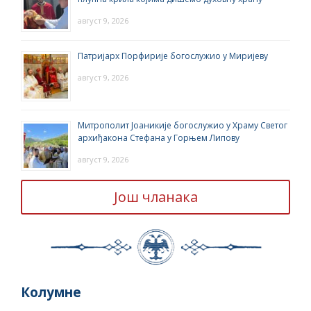
август 9, 2026
Патријарх Порфирије богослужио у Миријеву
август 9, 2026
Митрополит Јоаникије богослужио у Храму Светог
архиђакона Стефана у Горњем Липову
август 9, 2026
Још чланака
Колумне