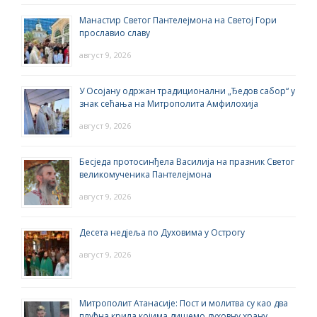
Манастир Светог Пантелејмона на Светој Гори
прославио славу
август 9, 2026
У Осојану одржан традиционални „Ђедов сабор“ у
знак сећања на Митрополита Амфилохија
август 9, 2026
Бесједа протосинђела Василија на празник Светог
великомученика Пантелејмона
август 9, 2026
Десета недјеља по Духовима у Острогу
август 9, 2026
Митрополит Атанасије: Пост и молитва су као два
плућна крила којима дишемо духовну храну