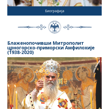
Биографија
Блаженопочивши Митрополит
црногорско-приморски Амфилохије
(1938-2020)