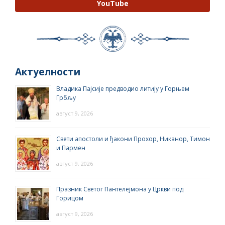
YouTube
Актуелности
Владика Пајсије предводио литију у Горњем
Грбљу
август 9, 2026
Свети апостоли и ђакони Прохор, Никанор, Тимон
и Пармен
август 9, 2026
Празник Светог Пантелејмона у Цркви под
Горицом
август 9, 2026