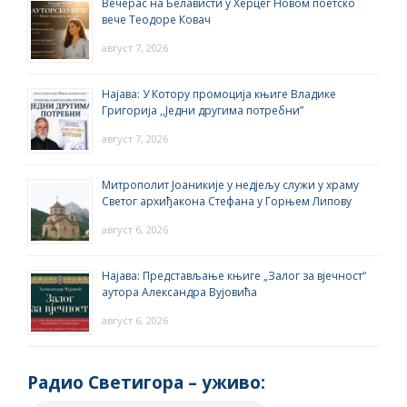
Вечерас на Белависти у Херцег Новом поетско
вече Теодоре Ковач
август 7, 2026
Најава: У Котору промоција књиге Владике
Григорија ,,Једни другима потребни”
август 7, 2026
Митрополит Јоаникије у недјељу служи у храму
Светог архиђакона Стефана у Горњем Липову
август 6, 2026
Најава: Представљање књиге „Залог за вјечност“
аутора Александра Вујовића
август 6, 2026
Радио Светигора – yживо: