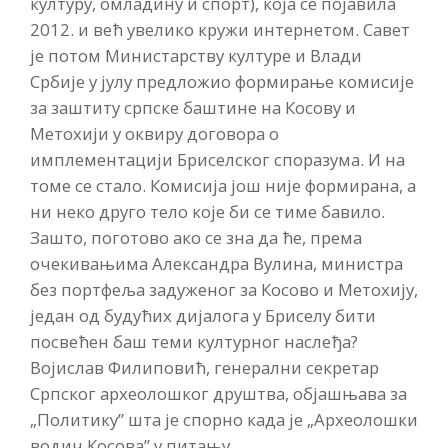
културу, омладину и спорт), која се појавила
2012. и већ увелико кружи интернетом. Савет
је потом Министарству културе и Влади
Србије у јулу предложио формирање комисије
за заштиту српске баштине на Косову и
Метохији у оквиру договора о
имплементацији Бриселског споразума. И на
томе се стало. Комисија још није формирана, а
ни неко друго тело које би се тиме бавило.
Зашто, поготово ако се зна да ће, према
очекивањима Александра Вулина, министра
без портфеља задуженог за Косово и Метохију,
један од будућих дијалога у Бриселу бити
посвећен баш теми културног наслеђа?
Војислав Филиповић, генерални секретар
Српског археолошког друштва, објашњава за
„Политику” шта је спорно када је „Археолошки
водич Косова” у питању.