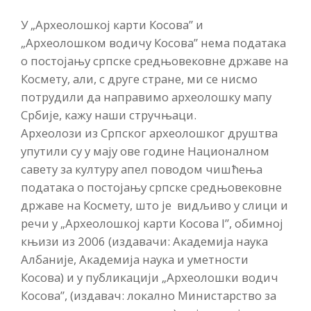
У „Археолошкој карти Косова” и
„Археолошком водичу Косова” нема података
о постојању српске средњoвековне државе на
Космету, али, с друге стране, ми се нисмо
потрудили да направимо археолошку мапу
Србије, кажу наши стручњаци.
Археолози из Српског археолошког друштва
упутили су у мају ове године Националном
савету за културу апел поводом чишћења
података о постојању српске средњoвековне
државе на Космету, што је видљиво у слици и
речи у „Археолошкој карти Косова I”, обимној
књизи из 2006 (издавачи: Академија наука
Албаније, Академија наука и уметности
Косова) и у публикацији „Археолошки водич
Косова”, (издавач: локално Министарство за