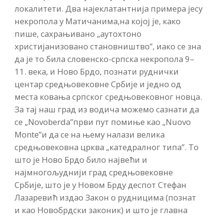
локалитети. Два најеклатантнија примера јесу
некропола у Матичанима,на којој је, како
пише, сахрањивано „аутохтоно
христијанизовано становништво”, иако се зна
да је то била словенско-српска некропола 9–
11. века, и Ново Брдо, познати руднички
центар средњовековне Србије и једно од
места ковања српског средњовековног новца.
За тај наш град из водича можемо сазнати да
се „Novoberda”први пут помиње као „Nuovo
Monte”и да се на њему налази велика
средњовековна црква „катедралног типа”. То
што је Ново Брдо било највећи и
најмногољуднији град средњовековне
Србије, што је у Новом Брду деспот Стефан
Лазаревић издао Закон о рудницима (познат
и као Новобрдски законик) и што је главна