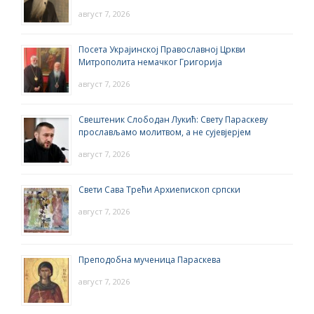
август 7, 2026
Посета Украјинској Православној Цркви
Митрополита немачког Григорија
август 7, 2026
Свештеник Слободан Лукић: Свету Параскеву
прослављамо молитвом, а не сујевјерјем
август 7, 2026
Свети Сава Трећи Архиепископ српски
август 7, 2026
Преподобна мученица Параскева
август 7, 2026