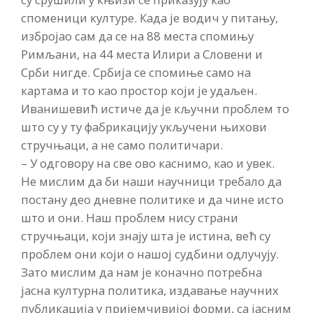
споменици културе. Када је водич у питању,
избројао сам да се на 88 места спомињу
Римљани, на 44 места Илири а Словени и
Срби нигде. Србија се спомиње само на
картама и то као простор који је удаљен.
Иванишевић истиче да је кључни проблем то
што су у ту фабрикацију укључени њихови
стручњаци, а не само политичари.
– У одговору на све ово каснимо, као и увек.
Не мислим да би наши научници требало да
постану део дневне политике и да чине исто
што и они. Наш проблем нису страни
стручњаци, који знају шта је истина, већ су
проблем они који о нашој судбини одлучују.
Зато мислим да нам је коначно потребна
јасна културна политика, издавање научних
публикација у пријемчивијој форми, са јасним