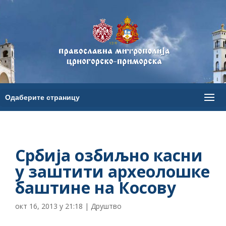
Србија озбиљно касни
у заштити археолошке
баштине на Косову
окт 16, 2013 у 21:18
|
Друштво