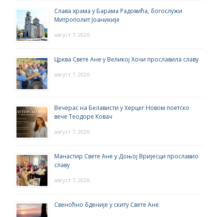
Слава храма у Барама Радовића, богослужи
Митрополит Јоаникије
август 7, 2026
Црква Свете Ане у Великој Хочи прославила славу
август 7, 2026
Вечерас на Белависти у Херцег Новом поетско
вече Теодоре Ковач
август 7, 2026
Манастир Свете Ане у Доњој Вријесци прославио
славу
август 7, 2026
Свеноћно бденије у скиту Свете Ане