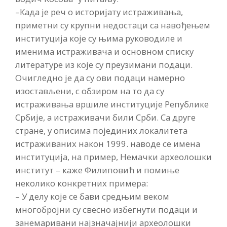
–Када је реч о историјату истраживања,
приметни су крупни недостаци са навођењем
институција које су њима руководиле и
именима истраживача и основном списку
литературе из које су преузимани подаци.
Очигледно је да су ови подаци намерно
изостављени, с обзиром на то да су
истраживања вршиле институције Републике
Србије, а истраживачи били Срби. Са друге
стране, у описима појединих локалитета
истраживаних након 1999. наводе се имена
институција, на пример, Немачки археолошки
институт – каже Филиповић и помиње
неколико конкретних примера:
– У делу које се бави средњим веком
многобројни су свесно избегнути подаци и
занемаривани најзначајнији археолошки