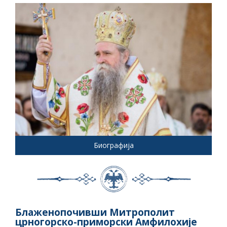
Биографија
Блаженопочивши Митрополит
црногорско-приморски Амфилохије