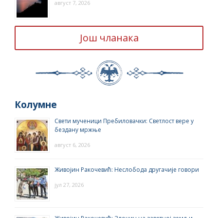
август 7, 2026
Још чланака
Колумне
Свети мученици Пребиловачки: Светлост вере у
бездану мржње
август 6, 2026
Живојин Ракочевић: Неслобода другачије говори
јул 27, 2026