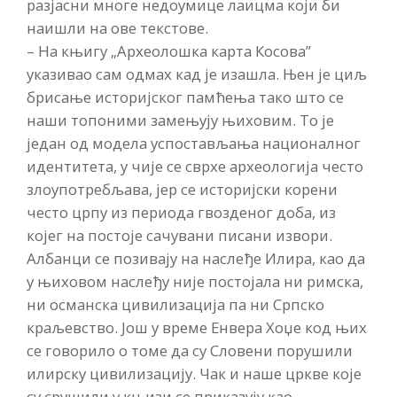
разјасни многе недоумице лаицма који би
наишли на ове текстове.
– На књигу „Археолошка карта Косова”
указивао сам одмах кад је изашла. Њен је циљ
брисање историјског памћења тако што се
наши топоними замењују њиховим. То је
један од модела успостављања националног
идентитета, у чије се сврхе археологија често
злоупотребљава, јер се историјски корени
често црпу из периода гвозденог доба, из
којег на постоје сачувани писани извори.
Албанци се позивају на наслеђе Илира, као да
у њиховом наслеђу није постојала ни римска,
ни османска цивилизација па ни Српско
краљевство. Још у време Енвера Хоџе код њих
се говорило о томе да су Словени порушили
илирску цивилизацију. Чак и наше цркве које
су срушили у књизи се приказују као