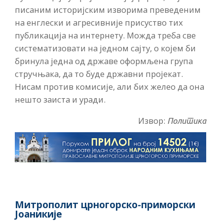
писаним историјским изворима преведеним
на енглески и агресивније присуство тих
публикација на интернету. Можда треба све
систематизовати на једном сајту, о којем би
бринула једна од државе оформљена група
стручњака, да то буде државни пројекат.
Нисам против комисије, али бих желео да она
нешто заиста и уради.
Извор:
Политика
Митрополит црногорско-приморски
Јоаникије