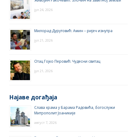
Живојин Ракочевић: Злочин на заветној земљи
јул 24, 2026
Милорад Дурутовић: Амин – ријеч изнутра
јул 21, 2026
Отац Гојко Перовић: Чудесни свитац
јул 21, 2026
Најаве догађаја
Слава храма у Барама Радовића, богослужи
Митрополит Јоаникије
август 7, 2026