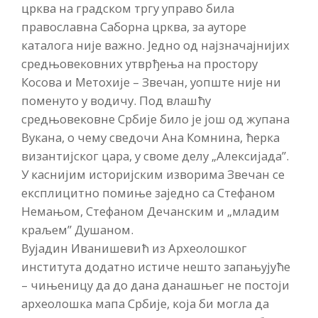
црква на градском тргу управо била
православна Саборна црква, за ауторе
каталога није важно. Једно од најзначајнијих
средњовековних утврђења на простору
Косова и Метохије – Звечан, уопште није ни
поменуто у водичу. Под влашћу
средњовековне Србије било је још од жупана
Вукана, о чему сведочи Ана Комнина, ћерка
византијског цара, у своме делу „Алексијада”.
У каснијим историјским изворима Звечан се
експлицитно помиње заједно са Стефаном
Немањом, Стефаном Дечанским и „младим
краљем” Душаном.
Вујадин Иванишевић из Археолошког
института додатно истиче нешто запањујуће
– чињеницу да до дана данашњег не постоји
археолошка мапа Србије, која би могла да