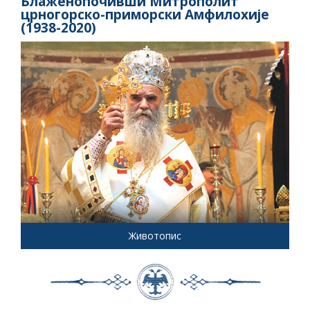
Блаженопочивши Митрополит
црногорско-приморски Амфилохије
(1938-2020)
Животопис