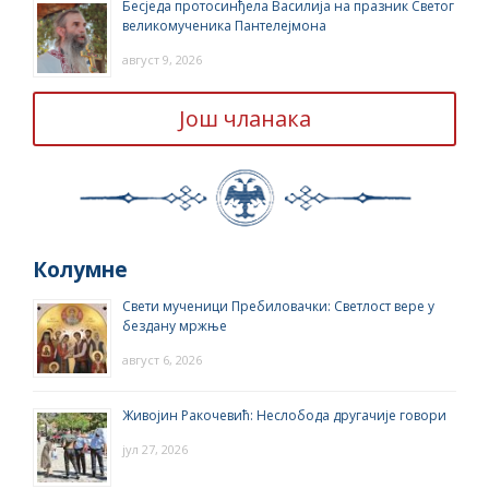
Бесједа протосинђела Василија на празник Светог
великомученика Пантелејмона
август 9, 2026
Још чланака
Колумне
Свети мученици Пребиловачки: Светлост вере у
бездану мржње
август 6, 2026
Живојин Ракочевић: Неслобода другачије говори
јул 27, 2026