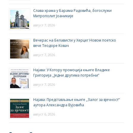
Слава храма у Барама Радовића, богослужи
Митрополит Јоаникије
август 7, 2026
Вечерас на Белависти у Херцег Новом поетско
вече Теодоре Ковач
август 7, 2026
Најава: У Котору промоција књиге Владике
Григорија ,,Једни другима потребни”
август 7, 2026
Најава: Представљање књиге „Залог за вјечност“
аутора Александра Вујовића
август 6, 2026