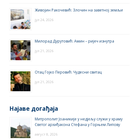
Живојин Ракочевић: Злочин на заветној земљи
јул 24, 2026
Милорад Дурутовић: Амин – ријеч изнутра
јул 21, 2026
Отац Гојко Перовић: Чудесни свитац
јул 21, 2026
Најаве догађаја
Митрополит Јоаникије у недјељу служи у храму
Светог архиђакона Стефана у Горњем Липову
август 8, 2026