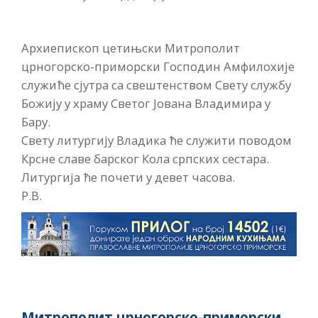
Архиепископ цетињски Митрополит
црногорско-приморски Господин Амфилохије
служиће сјутра са свештенством Свету службу
Божију у храму Светог Јована Владимира у
Бару.
Свету литургију Владика ће служити поводом
Крсне славе барског Кола српских сестара.
Литургија ће почети у девет часова.
Р.В.
Митрополит црногорско-приморски