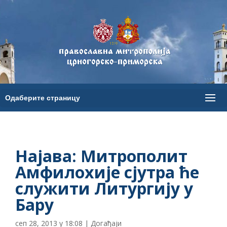
Најава: Митрополит
Амфилохије сјутра ће
служити Литургију у
Бару
сеп 28, 2013 у 18:08
|
Догађаји