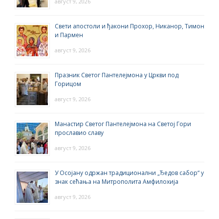
август 9, 2026
Свети апостоли и ђакони Прохор, Никанор, Тимон
и Пармен
август 9, 2026
Празник Светог Пантелејмона у Цркви под
Горицом
август 9, 2026
Манастир Светог Пантелејмона на Светој Гори
прославио славу
август 9, 2026
У Осојану одржан традиционални „Ђедов сабор“ у
знак сећања на Митрополита Амфилохија
август 9, 2026