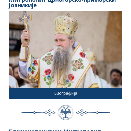
Јоаникије
Биографија