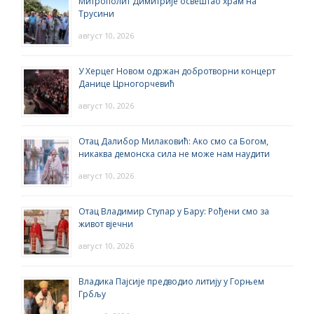
Митрополит Димитрије освештао храм на
Трусини
август 10, 2026
У Херцег Новом одржан добротворни концерт
Данице Црногорчевић
август 10, 2026
Отац Далибор Милаковић: Ако смо са Богом,
никаква демонска сила не може нам наудити
август 10, 2026
Отац Владимир Ступар у Бару: Рођени смо за
живот вјечни
август 10, 2026
Владика Пајсије предводио литију у Горњем
Грбљу