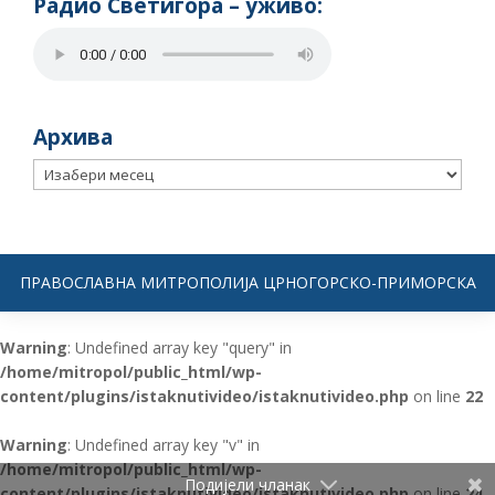
Радио Светигора – yживо:
Архива
Архива
ПРАВОСЛАВНА МИТРОПОЛИЈА ЦРНОГОРСКО-ПРИМОРСКА
Warning
: Undefined array key "query" in
/home/mitropol/public_html/wp-
content/plugins/istaknutivideo/istaknutivideo.php
on line
22
Warning
: Undefined array key "v" in
/home/mitropol/public_html/wp-
Подијели чланак
content/plugins/istaknutivideo/istaknutivideo.php
on line
24