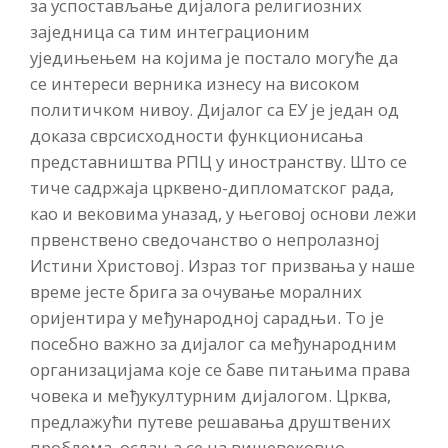
за успостављање дијалога религиозних
заједница са тим интеграционим
уједињењем на којима је постало могуће да
се интереси верника изнесу на високом
политичком нивоу. Дијалог са ЕУ је један од
доказа сврсисходности функционисања
представништва РПЦ у иностранству. Што се
тиче садржаја црквено-дипломатског рада,
као и вековима уназад, у његовој основи лежи
првенствено сведочанство о непролазној
Истини Христовој. Израз тог призвања у наше
време јесте брига за очување моралних
оријентира у међународној сарадњи. То је
посебно важно за дијалог са међународним
организацијама које се баве питањима права
човека и међукултурним дијалогом. Црква,
предлажући путеве решавања друштвених
проблема, ослања се на вишевековно