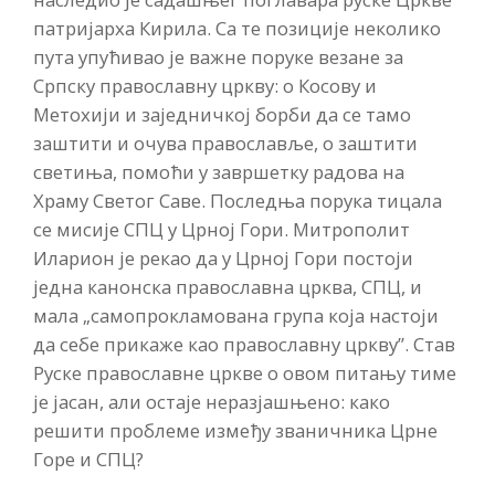
патријарха Кирила. Са те позиције неколико
пута упућивао је важне поруке везане за
Српску православну цркву: о Косову и
Метохији и заједничкој борби да се тамо
заштити и очува православље, o заштити
светиња, помоћи у завршетку радова на
Храму Светог Саве. Последња порука тицала
се мисије СПЦ у Црној Гори. Митрополит
Иларион је рекао да у Црној Гори постоји
једна канонска православна црква, СПЦ, и
мала „самопрокламована група која настоји
да себе прикаже као православну цркву”. Став
Руске православне цркве о овом питању тиме
је јасан, али остаје неразјашњено: како
решити проблеме између званичника Црне
Горе и СПЦ?