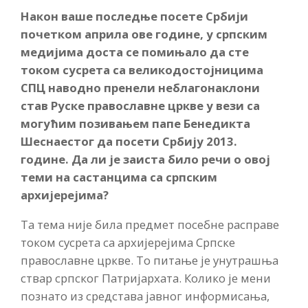
Након ваше последње посете Србији
почетком априла ове године, у српским
медијима доста се помињало да сте
током сусрета са великодостојницима
СПЦ наводно пренели неблагонаклони
став Руске православне цркве у вези са
могућим позивањем папе Бенедикта
Шеснаестог да посети Србију 2013.
године. Да ли је заиста било речи о овој
теми на састанцима са српским
архијерејима?
Та тема није била предмет посебне расправе
током сусрета са архијерејима Српске
православне цркве. То питање је унутрашња
ствар српског Патријархата. Колико је мени
познато из средстава јавног информисања,