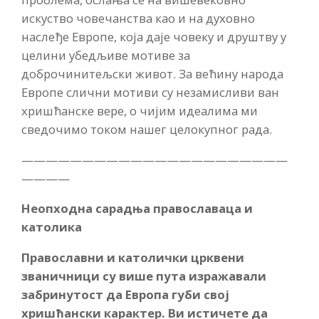
искуство човечанства као и на духовно
наслеђе Европе, која даје човеку и друштву у
целини убедљиве мотиве за
доброчинитељски живот. За већину народа
Европе слични мотиви су незамисливи ван
хришћанске вере, о чијим идеалима ми
сведочимо током нашег целокупног рада.
——————————————————————
————
Неопходна сарадња православаца и
католика
Православни и католички црквени
званичници су више пута изражавали
забринутост да Европа губи свој
хришћански карактер. Ви истичете да