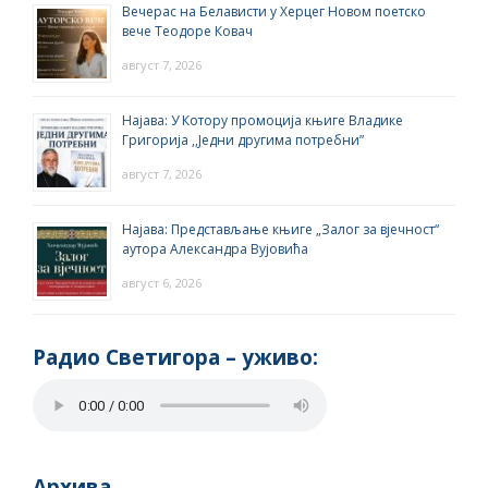
Вечерас на Белависти у Херцег Новом поетско
вече Теодоре Ковач
август 7, 2026
Најава: У Котору промоција књиге Владике
Григорија ,,Једни другима потребни”
август 7, 2026
Најава: Представљање књиге „Залог за вјечност“
аутора Александра Вујовића
август 6, 2026
Радио Светигора – yживо:
Архива