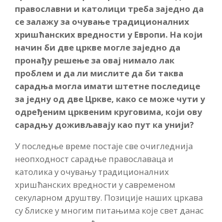
православни и католици треба заједно да
се залажу за очување традиционалних
хришћанских вредности у Европи. На који
начин би две цркве могле заједно да
пронађу решење за овај нимало лак
проблем и да ли мислите да би таква
сарадња могла имати штетне последице
за једну од две Цркве, како се може чути у
одређеним црквеним круговима, који ову
сарадњу доживљавају као пут ка унији?
У последње време постаје све очигледнија
неопходност сарадње православаца и
католика у очувању традиционалних
хришћанских вредности у савременом
секуларном друштву. Позиције наших цркава
су блиске у многим питањима које свет данас