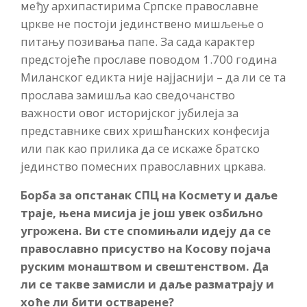
међу архипастирима Српске православне
цркве не постоји јединствено мишљење о
питању позивања папе. За сада карактер
предстојеће прославе поводом 1.700 година
Миланског едикта није најјаснији – да ли се та
прослава замишља као сведочанство
важности овог историјског јубилеја за
представнике свих хришћанских конфесија
или пак као прилика да се искаже братско
јединство помесних православних цркава.
Борба за опстанак СПЦ на Космету и даље
траје, њена мисија је још увек озбиљно
угрожена. Ви сте спомињали идеју да се
православно присуство на Косову појача
руским монаштвом и свештенством. Да
ли се такве замисли и даље разматрају и
хоће ли бити остварене?