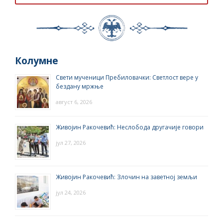
Колумне
Свети мученици Пребиловачки: Светлост вере у
бездану мржње
август 6, 2026
Живојин Ракочевић: Неслобода другачије говори
јул 27, 2026
Живојин Ракочевић: Злочин на заветној земљи
јул 24, 2026