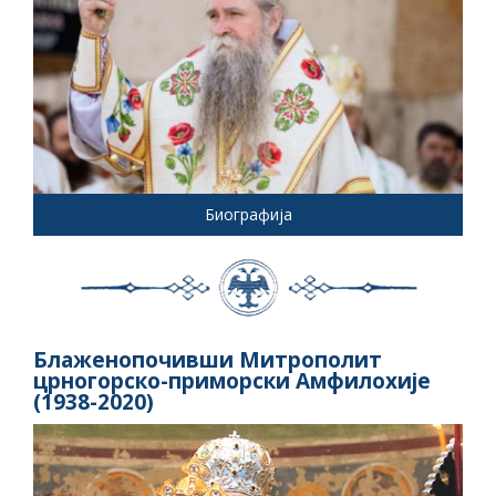
Биографија
Блаженопочивши Митрополит
црногорско-приморски Амфилохије
(1938-2020)