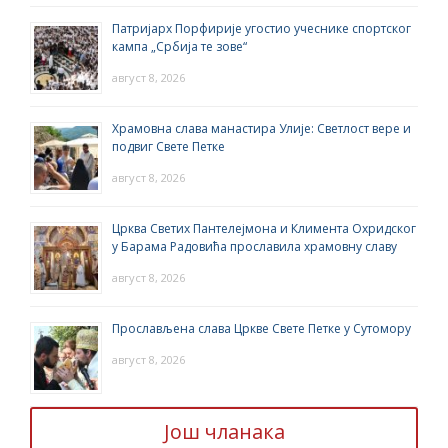
Патријарх Порфирије угостио учеснике спортског
кампа „Србија те зове“
август 8, 2026
Храмовна слава манастира Улије: Светлост вере и
подвиг Свете Петке
август 8, 2026
Црква Светих Пантелејмона и Климента Охридског
у Барама Радовића прославила храмовну славу
август 8, 2026
Прослављена слава Цркве Свете Петке у Сутомору
август 8, 2026
Још чланака