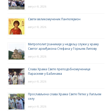
август 8, 2026
Свети великомученик Пантелејмон
август 8, 2026
Митрополит Јоаникије у недјељу служи у храму
Светог архиђакона Стефана у Горњем Липову
август 8, 2026
Слава Храма Свете преподобномученице
Параскеве у Бабинама
август 8, 2026
Прослављена слава Храма Свете Петке у Лапљем
селу
август 8, 2026