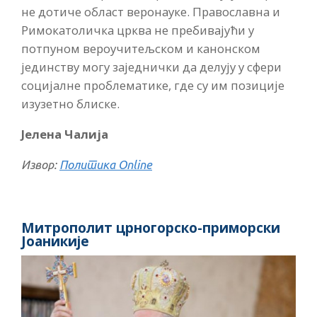
не дотиче област веронауке. Православна и
Римокатоличка црква не пребивајући у
потпуном вероучитељском и канонском
јединству могу заједнички да делују у сфери
социјалне проблематике, где су им позиције
изузетно блиске.
Јелена Чалија
Извор:
Политика Online
Митрополит црногорско-приморски
Јоаникије