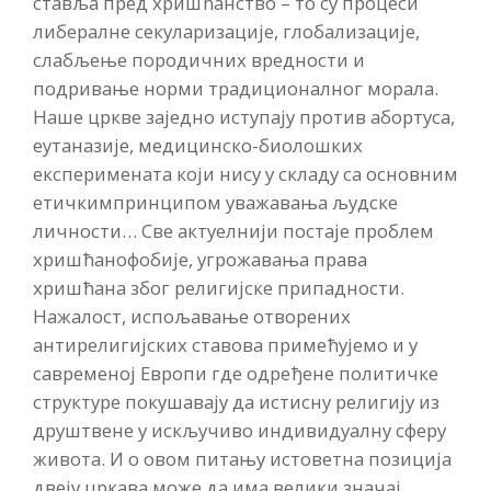
ставља пред хришћанство – то су процеси
либералне секуларизације, глобализације,
слабљење породичних вредности и
подривање норми традиционалног морала.
Наше цркве заједно иступају против абортуса,
еутаназије, медицинско-биолошких
експеримената који нису у складу са основним
етичкимпринципом уважавања људске
личности… Све актуелнији постаје проблем
хришћанофобије, угрожавања права
хришћана због религијске припадности.
Нажалост, испољавање отворених
антирелигијских ставова примећујемо и у
савременој Европи где одређене политичке
структуре покушавају да истисну религију из
друштвене у искључиво индивидуалну сферу
живота. И о овом питању истоветна позиција
двеју цркава може да има велики значај.