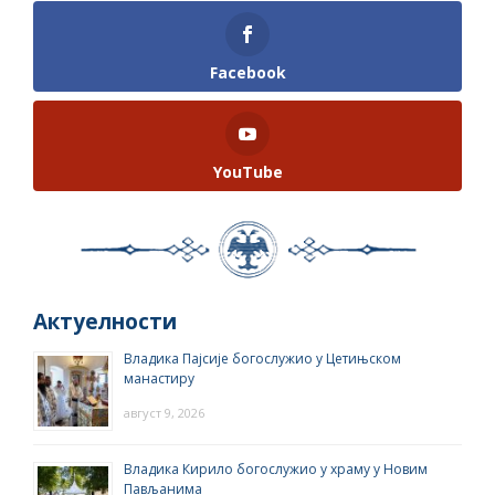
Facebook
YouTube
Актуелности
Владика Пајсије богослужио у Цетињском
манастиру
август 9, 2026
Владика Кирило богослужио у храму у Новим
Пављанима