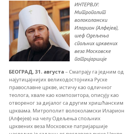
ИНТЕРВЈУ:
Митрополит
волоколамски
Иларион (Алфејев),
шеф Одељења
спољних црквених
веза Московске
патријаршије
БЕОГРАД, 31. августа
– Сматрају га једним од
најутицајнијих великодостојника Руске
православне цркве, истичу као одличног
теолога, хвале као композитора, описују као
отвореног за дијалог са другим хришћанским
црквама. Митрополит волоколамски Иларион
(Алфејев) на челу Одељења спољних
црквених веза Московске патријаршије
наследио је садашњег поглавара руске Цркве