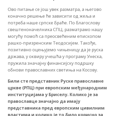
Ово питање се још увек разматра, а његово
коначно решење ће зависити од жеља и
потреба наше српске браће. По благослову
свештеноначелника СПЦ, разматрамо нашу
могућу помоћ са преосвећеним епископом
рашко-призренским Теодосијем. Такође,
позитивно оцењујемо чињеницу да је руска
држава, у оквиру учешћа у програму Унеска,
пружила значајну финансијску подршку
обнови православних светиња на Косову.
Били сте представник Руске православне
цркве (РПЦ) при европским међународним
институцијама у Бриселу. Колико је за
православце значајно да имају
представника пред европским цивилним
властима и колико је то било корисно за