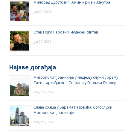
Милорад Дурутовић: Амин – ријеч изнутра
јул 21, 2026
Отац Гојко Перовић: Чудесни свитац
јул 21, 2026
Најаве догађаја
Митрополит Јоаникије у недјељу служи у храму
Светог архиђакона Стефана у Горњем Липову
август 8, 2026
Слава храма у Барама Радовића, богослужи
Митрополит Јоаникије
август 7, 2026