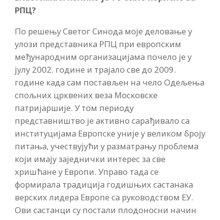
РПЦ?
По решењу Светог Синода моје деловање у
улози представника РПЦ при европским
међународним организацијама почело је у
јулу 2002. године и трајало све до 2009.
године када сам постављен на чело Одељења
спољних црквених веза Московске
патријаршије. У том периоду
представништво је активно сарађивало са
институцијама Европске уније у великом броју
питања, учествујући у разматрању проблема
који имају заједнички интерес за све
хришћане у Европи. Управо тада се
формирала традиција годишњих састанака
верских лидера Европе са руководством ЕУ.
Ови састанци су постали плодоносни начин