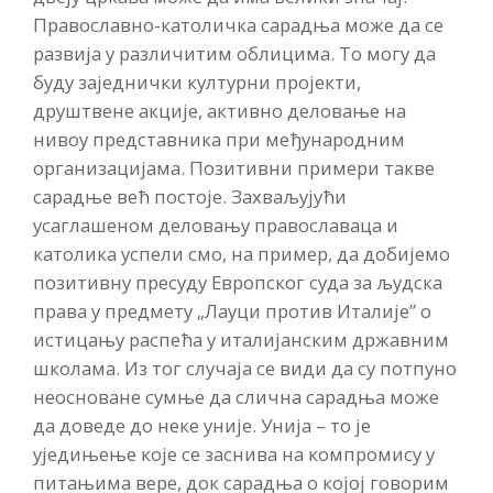
Православно-католичка сарадња може да се
развија у различитим облицима. То могу да
буду заједнички културни пројекти,
друштвене акције, активно деловање на
нивоу представника при међународним
организацијама. Позитивни примери такве
сарадње већ постоје. Захваљујући
усаглашеном деловању православаца и
католика успели смо, на пример, да добијемо
позитивну пресуду Европског суда за људска
права у предмету „Лауци против Италије” о
истицању распећа у италијанским државним
школама. Из тог случаја се види да су потпуно
неосноване сумње да слична сарадња може
да доведе до неке уније. Унија – то је
уједињење које се заснива на компромису у
питањима вере, док сарадња о којој говорим