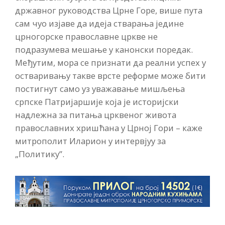
државног руководства Црне Горе, више пута
сам чуо изјаве да идеја стварања једине
црногорске православне цркве не
подразумева мешање у канонски поредак.
Међутим, мора се признати да реални успех у
остваривању такве врсте реформе може бити
постигнут само уз уважавање мишљења
српске Патријаршије која је историјски
надлежна за питања црквеног живота
православних хришћана у Црној Гори – каже
митрополит Иларион у интервјуу за
„Политику”.