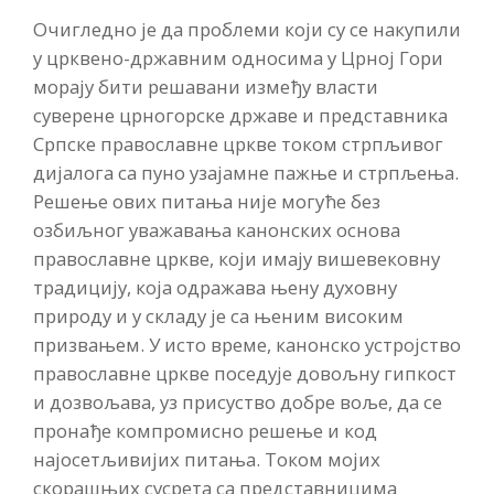
Очигледно је да проблеми који су се накупили
у црквено-државним односима у Црној Гори
морају бити решавани између власти
суверене црногорске државе и представника
Српске православне цркве током стрпљивог
дијалога са пуно узајамне пажње и стрпљења.
Решење ових питања није могуће без
озбиљног уважавања канонских основа
православне цркве, који имају вишевековну
традицију, која одражава њену духовну
природу и у складу је са њеним високим
призвањем. У исто време, канонско устројство
православне цркве поседује довољну гипкост
и дозвољава, уз присуство добре воље, да се
пронађе компромисно решење и код
најосетљивијих питања. Током мојих
скорашњих сусрета са представницима