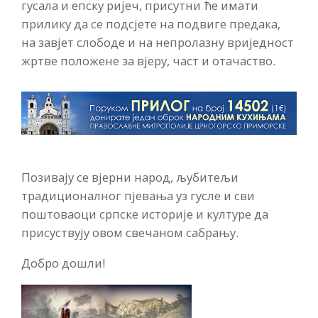
гусала и епску ријеч, присутни ће имати
прилику да се подсјете на подвиге предака,
на завјет слободе и на непролазну вриједност
жртве положене за вјеру, част и отачаство.
Позивају се вјерни народ, љубитељи
традиционалног пјевања уз гусле и сви
поштоваоци српске историје и културе да
присуствују овом свечаном сабрању.
Добро дошли!