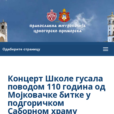
Концерт Школе гусала
поводом 110 година од
Мојковачке битке у
подгоричком
Саборном храму