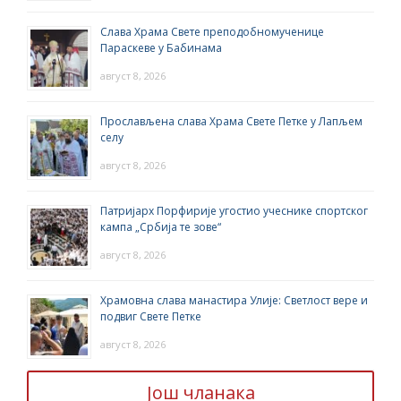
Слава Храма Свете преподобномученице
Параскеве у Бабинама
август 8, 2026
Прослављена слава Храма Свете Петке у Лапљем
селу
август 8, 2026
Патријарх Порфирије угостио учеснике спортског
кампа „Србија те зове“
август 8, 2026
Храмовна слава манастира Улије: Светлост вере и
подвиг Свете Петке
август 8, 2026
Још чланака