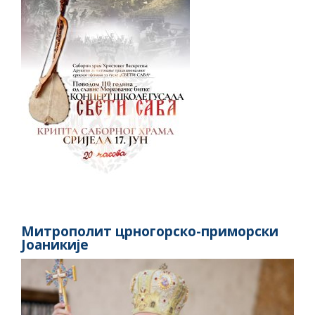
Митрополит црногорско-приморски
Јоаникије