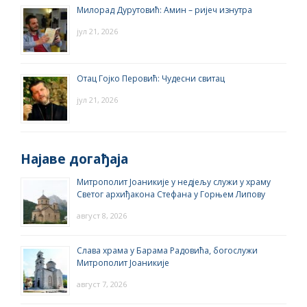
Милорад Дурутовић: Амин – ријеч изнутра
јул 21, 2026
Отац Гојко Перовић: Чудесни свитац
јул 21, 2026
Најаве догађаја
Митрополит Јоаникије у недјељу служи у храму
Светог архиђакона Стефана у Горњем Липову
август 8, 2026
Слава храма у Барама Радовића, богослужи
Митрополит Јоаникије
август 7, 2026