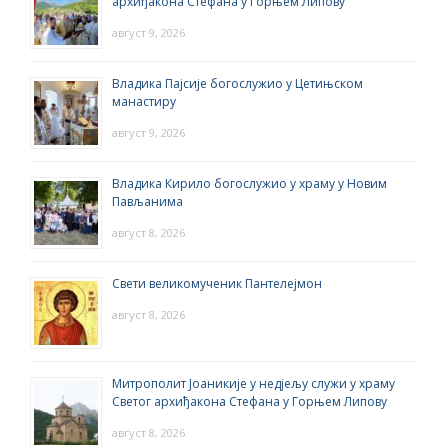
архиђакона Стефана у Горњем Липову
август 9, 2026
Владика Пајсије богослужио у Цетињском
манастиру
август 9, 2026
Владика Кирило богослужио у храму у Новим
Пављанима
август 8, 2026
Свети великомученик Пантелејмон
август 8, 2026
Митрополит Јоаникије у недјељу служи у храму
Светог архиђакона Стефана у Горњем Липову
август 8, 2026