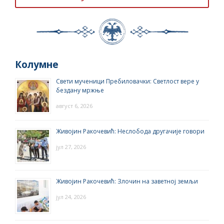
Колумне
Свети мученици Пребиловачки: Светлост вере у
бездану мржње
август 6, 2026
Живојин Ракочевић: Неслобода другачије говори
јул 27, 2026
Живојин Ракочевић: Злочин на заветној земљи
јул 24, 2026