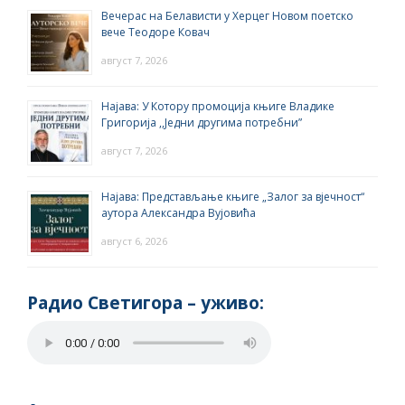
Вечерас на Белависти у Херцег Новом поетско
вече Теодоре Ковач
август 7, 2026
Најава: У Котору промоција књиге Владике
Григорија ,,Једни другима потребни”
август 7, 2026
Најава: Представљање књиге „Залог за вјечност“
аутора Александра Вујовића
август 6, 2026
Радио Светигора – yживо: