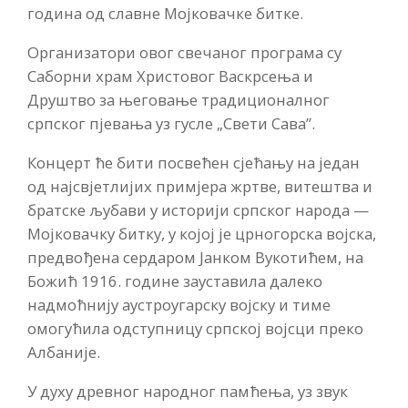
година од славне Мојковачке битке.
Организатори овог свечаног програма су
Саборни храм Христовог Васкрсења и
Друштво за његовање традиционалног
српског пјевања уз гусле „Свети Сава”.
Концерт ће бити посвећен сјећању на један
од најсвјетлијих примјера жртве, витештва и
братске љубави у историји српског народа —
Мојковачку битку, у којој је црногорска војска,
предвођена сердаром Јанком Вукотићем, на
Божић 1916. године зауставила далеко
надмоћнију аустроугарску војску и тиме
омогућила одступницу српској војсци преко
Албаније.
У духу древног народног памћења, уз звук