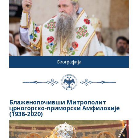
Биографија
Блаженопочивши Митрополит
црногорско-приморски Амфилохије
(1938-2020)