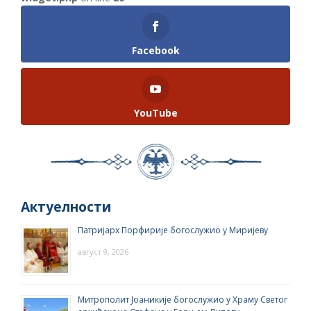
Facebook
YouTube
Актуелности
Патријарх Порфирије богослужио у Миријеву
август 9, 2026
Митрополит Јоаникије богослужио у Храму Светог