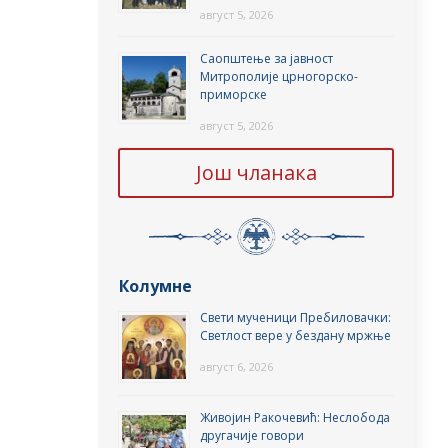
август 5, 2026
Саопштење за јавност
Митрополије црногорско-
приморске
август 5, 2026
Још чланака
Колумне
Свети мученици Пребиловачки:
Светлост вере у бездану мржње
август 6, 2026
Живојин Ракочевић: Неслобода
другачије говори