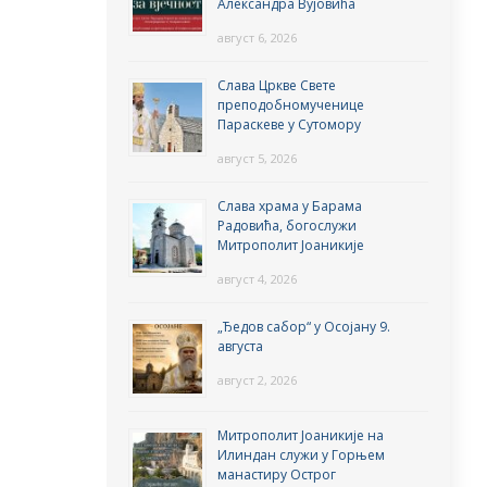
Александра Вујовића
август 6, 2026
Слава Цркве Свете
преподобномученице
Параскеве у Сутомору
август 5, 2026
Слава храма у Барама
Радовића, богослужи
Митрополит Јоаникије
август 4, 2026
„Ђедов сабор“ у Осојану 9.
августа
август 2, 2026
Митрополит Јоаникије на
Илиндан служи у Горњем
манастиру Острог