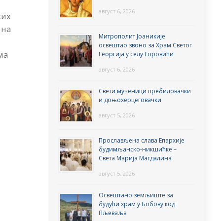
август 6, 2026
ких
 на
Митрополит Јоаникије
освештао звоно за Храм Светог
ма
Георгија у селу Горовићи
август 6, 2026
Свети мученици пребиловачки
и доњохерцеговачки
август 5, 2026
Прослављена слава Епархије
будимљанско-никшићке –
Света Марија Магдалина
август 5, 2026
Освештано земљиште за
будући храм у Бобову код
Пљеваља