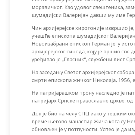
моравичког. Као удовог свештеника, зам
шумадијски Валеријан давши му име Ге
Чин архијерејске хиротоније извршио је, 
учешће епископа шумадијског Валеријан
Новоизабрани епископ Герман је, у исто
архијерејског синода, коју је вршио све 
уређивао је „Гласник“, службени лист Ср
На заседању Светог архијерејског сабора
смрти епископа жичког Николаја, 1956, 
На патријарашком трону наследио је патр
патријарх Српске православне цркве, од 
Док је био на челу СПЦ иако у тешким око
време његово манастир Жича кога су Не
обновљен је у потпуности. Успео је да из