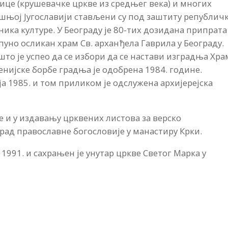
рице (крушевачке цркве из средњег века) и многих
ашњој Југославији стављени су под заштиту републич
ика културе. У Београду је 80-тих дозидана припрата
пуно осликан храм Св. арханђела Гаврила у Београду.
 што је успео да се избори да се настави изградња Хра
енијске борбе градња је одобрена 1984. године.
а 1985. и том приликом је одслужена архијерејска
е и у издавању црквених листова за верско
рад православне богословије у манастиру Крки.
 1991. и сахрањен је унутар цркве Светог Марка у