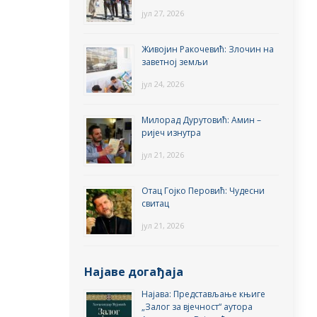
јул 27, 2026
Живојин Ракочевић: Злочин на
заветној земљи
јул 24, 2026
Милорад Дурутовић: Амин –
ријеч изнутра
јул 21, 2026
Отац Гојко Перовић: Чудесни
свитац
јул 21, 2026
Најаве догађаја
Најава: Представљање књиге
„Залог за вјечност“ аутора