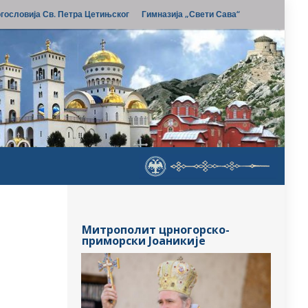
гословија Св. Петра Цетињског
Гимназија „Свети Сава“
Митрополит црногорско-
приморски Јоаникије