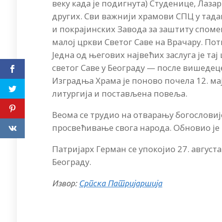
веку када је подигнута) Студенице, Лаза
других. Сви важнији храмови СПЦ у тад
и покрајинских Завода за заштиту спомен
малој цркви Светог Саве на Врачару. Пот
Једна од његових највећих заслуга је тај
светог Саве у Београду — после вишедец
Изградња Храма је поново почела 12. мај
литургија и постављена повеља.
Веома се трудио на отварању богословиј
просвећивање свога народа. Обновио је 
Патријарх Герман се упокојио 27. августа
Београду.
Извор:
Српска Патријаршија