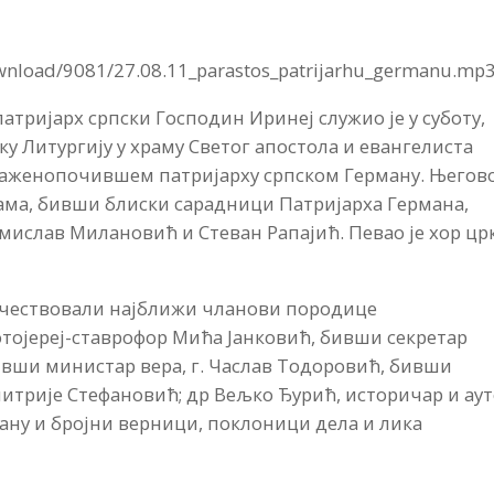
ownload/9081/27.08.11_parastos_patrijarhu_germanu.mp3
атријарх српски Господин Иринеј служио је у суботу,
ску Литургију у храму Светог апостола и евангелиста
аженопочившем патријарху српском Герману. Његов
ама, бивши блиски сарадници Патријарха Германа,
мислав Милановић и Стеван Рапајић. Певао је хор цр
 учествовали најближи чланови породице
тојереј-ставрофор Мића Јанковић, бивши секретар
бивши министар вера, г. Часлав Тодоровић, бивши
итрије Стефановић; др Вељко Ђурић, историчар и ау
ану и бројни верници, поклоници дела и лика