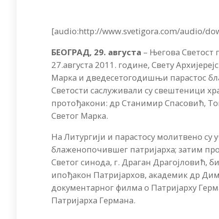
[audio:http://www.svetigora.com/audio/d
БЕОГРАД, 29. августа
– Његова Светост п
27.августа 2011. године, Свету Архијереј
Марка и дведесетогодишњи парастос бл
Светости саслуживали су свештеници хр
протођакони: др Станимир Спасовић, То
Светог Марка.
На Литургији и парастосу молитвено су
блаженопочившег патријарха; затим про
Светог синода, г. Драган Драгојловић, 
ипођакон Патријархов, академик др Дим
документарног филма о Патриjaрху Герм
Патријарха Германа.