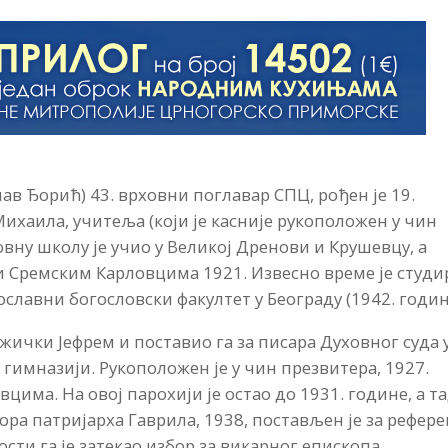
ав Ђорић) 43. врховни поглавар СПЦ, рођен је 19.
Михаила, учитеља (који је касније рукоположен у чин
овну школу је учио у Великој Дренови и Крушевцу, а
 и Сремским Карловцима 1921. Извесно време је студи
ославни богословски факултет у Београду (1942. годин
жички Јефрем и поставио га за писара Духовног суда 
ј гимназији. Рукоположен је у чин презвитера, 1927.
цима. На овој парохији је остао до 1931. године, а т
ора патријарха Гаврила, 1938, постављен је за рефер
ости га је затекао избор за викарног епископа