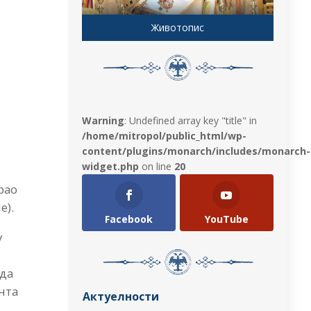
Животопис
Warning
: Undefined array key "title" in
/home/mitropol/public_html/wp-
content/plugins/monarch/includes/monarch-
widget.php
on line
20
рао
е).
Facebook
YouTube
у
ада
ента
Актуелности