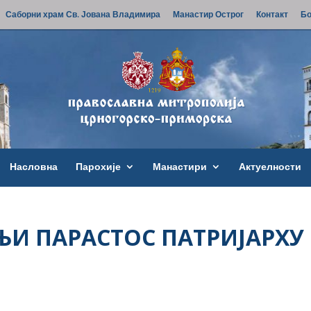
Саборни храм Св. Јована Владимира
Манастир Острог
Контакт
Бо
Насловна
Парохије
Манастири
Актуелности
И ПАРАСТОС ПАТРИЈАРХУ