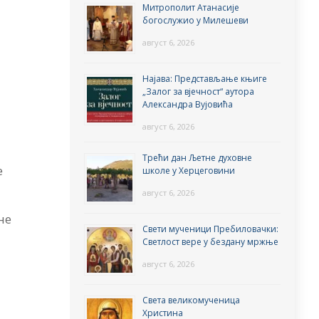
Митрополит Атанасије
богослужио у Милешеви
август 6, 2026
Најава: Представљање књиге
„Залог за вјечност“ аутора
Александра Вујовића
август 6, 2026
Трећи дан Љетне духовне
е
школе у Херцеговини
август 6, 2026
не
Свети мученици Пребиловачки:
Светлост вере у бездану мржње
август 6, 2026
Света великомученица
Христина