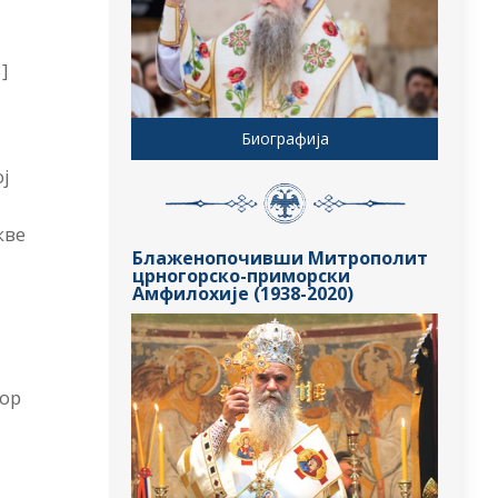
]
Биографија
ој
кве
Блаженопочивши Митрополит
црногорско-приморски
Амфилохије (1938-2020)
тор