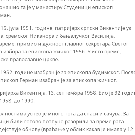
онашио га је у манастиру Студеници епископ
рман.
15. јула 1951. године, патријарх српски Викентије уз
а, сремског Никанора и бањалучког Василија.
 време, примио и дужност главног секретара Светог
до избора за епископа жичког 1956. У исто време,
пске православне цркве.
 1952. године изабран је за епископа будимског. Посл
епископ Герман изабран је за епископа жичког.
ијарха Викентија, 13. септембра 1958. Био је 32 годи
1958. до 1990.
лностима успео је много тога да спаси и сачува. За
мци били готово потпуно разорили за време рата
дејствује обнову (враћање у облик какав је имала у 12