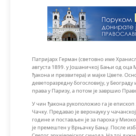
Патријарх Герман (световно име Хранисл
августа 1899. у Јошаничкој Бањи од оца 
ђакона и презвитера) и мајке Цвете. Осн
деветоразредну богословију, у Београду
права у Паризу, а потом је завршио Прав
У чин ђакона рукоположио га је епископ 
Чачку. Предавао је веронауку у чачанско
године и постављен је за пароха у Миоков
је премештен у Врњачку Бању. После изб
Светог архијерејског синода. На тој дужн