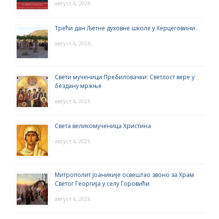
август 6, 2026
Трећи дан Љетне духовне школе у Херцеговини
август 6, 2026
Свети мученици Пребиловачки: Светлост вере у
бездану мржње
август 6, 2026
Света великомученица Христина
август 6, 2026
Митрополит Јоаникије освештао звоно за Храм
Светог Георгија у селу Горовићи
август 6, 2026