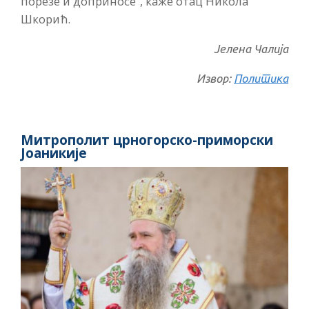
порезе и доприносе”, каже отац Никола
Шкорић.
Јелена Чалија
Извор:
Политика
Митрополит црногорско-приморски
Јоаникије