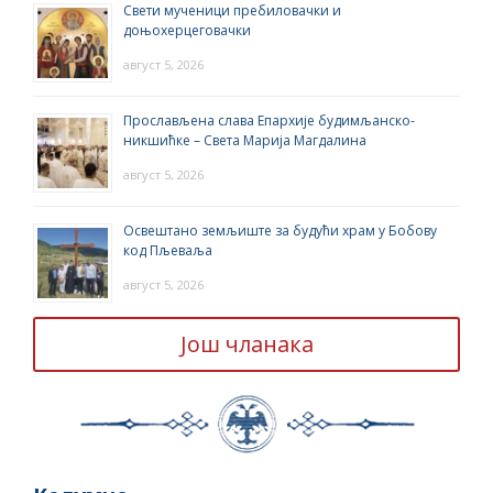
Свети мученици пребиловачки и
доњохерцеговачки
август 5, 2026
Прослављена слава Епархије будимљанско-
никшићке – Света Марија Магдалина
август 5, 2026
Освештано земљиште за будући храм у Бобову
код Пљеваља
август 5, 2026
Још чланака