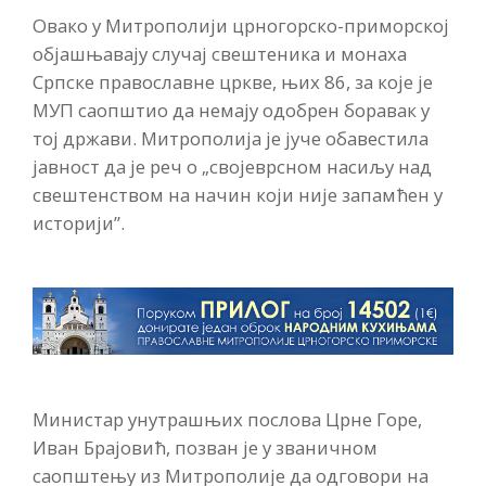
Овако у Митрополији црногорско-приморској
објашњавају случај свештеника и монаха
Српске православне цркве, њих 86, за које је
МУП саопштио да немају одобрен боравак у
тој држави. Митрополија је јуче обавестила
јавност да је реч о „својеврсном насиљу над
свештенством на начин који није запамћен у
историји”.
Министар унутрашњих послова Црне Горе,
Иван Брајовић, позван је у званичном
саопштењу из Митрополије да одговори на