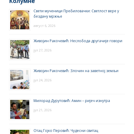
Колумне
Свети мученици Пребиловачки: Светлост вере у
бездану мржње
август 6, 2026
Живојин Ракочевић: Неслобода другачије говори
јул 27, 2026
Живојин Ракочевић: Злочин на заветној земљи
јул 24, 2026
Милорад Дурутовић: Амин – ријеч изнутра
јул 21, 2026
Отац Гојко Перовић: Чудесни свитац