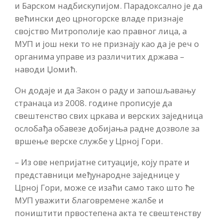
и Барском надбискупијом. Парадоксално је да
већински део црногорске владе признаје
својство Митрополије као правног лица, а
МУП и још неки то не признају као да је реч о
органима управе из различитих држава –
наводи Џомић.
Он додаје и да Закон о раду и запошљавању
странаца из 2008. године прописује да
свештенство свих цркава и верских заједница
ослобађа обавезе добијања радне дозволе за
вршење верске службе у Црној Гори.
– Из ове непријатне ситуације, коју прате и
представници међународне заједнице у
Црној Гори, може се изаћи само тако што ће
МУП уважити благовремене жалбе и
поништити првостепена акта те свештенству