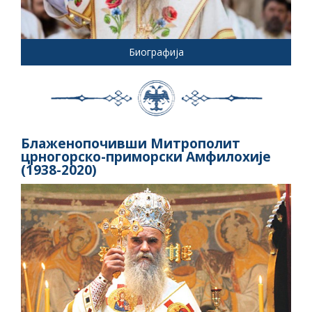
Биографија
Блаженопочивши Митрополит
црногорско-приморски Амфилохије
(1938-2020)