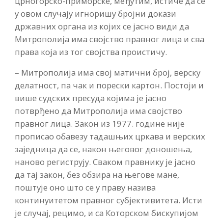
црногорско-приморске, међутим, истиче да се
у овом случају игноришу бројни докази
државних органа из којих се јасно види да
Митрополија има својство правног лица и сва
права која из тог својства проистичу.
– Митрополија има свој матични број, верску
делатност, па чак и порески картон. Постоји и
више судских пресуда којима је јасно
потврђено да Митрополија има својство
правног лица. Закон из 1977. године није
прописао обавезу тадашњих цркава и верских
заједница да се, након његовог доношења,
наново региструју. Сваком правнику је јасно
да тај закон, без обзира на његове мане,
поштује оно што се у праву назива
континуитетом правног субјективитета. Исти
је случај, рецимо, и са Которском бискупијом