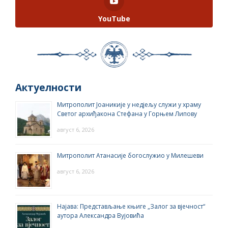
YouTube
Актуелности
Митрополит Јоаникије у недјељу служи у храму
Светог архиђакона Стефана у Горњем Липову
август 6, 2026
Митрополит Атанасије богослужио у Милешеви
август 6, 2026
Најава: Представљање књиге „Залог за вјечност“
аутора Александра Вујовића