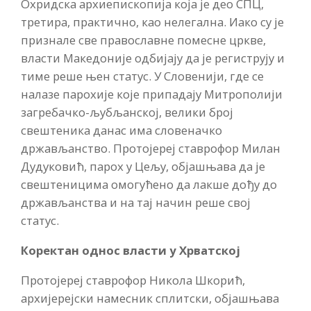
Охридска архиепископија која је део СПЦ,
третира, практично, као нелегална. Иако су је
признале све православне помесне цркве,
власти Македоније одбијају да је региструју и
тиме реше њен статус. У Словенији, где се
налазе парохије које припадају Митрополији
загребачко-љубљанској, велики број
свештеника данас има словеначко
држављанство. Протојереј ставрофор Милан
Дудуковић, парох у Цељу, објашњава да је
свештеницима омогућено да лакше дођу до
држављанства и на тај начин реше свој
статус.
Коректан
однос
власти
у
Хрватској
Протојереј ставрофор Никола Шкорић,
архијерејски намесник сплитски, објашњава