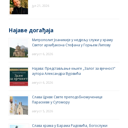
јул 21, 2026
Најаве догађаја
Митрополит Јоаникије у недјељу служи у храму
Светог архиђакона Стефана у Горњем Липову
август 6, 2026
Најава: Представљање књиге „Залог за вјечност“
аутора Александра Вујовића
август 6, 2026
Слава Цркве Свете преподобномученице
Параскеве у Сутомору
август 5, 2026
Слава храма у Барама Радовића, богослужи