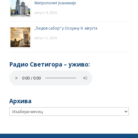
Митрополит Јоаникије
август 4, 2026
„Ђедов сабор“ у Осојану 9. августа
август 2, 2026
Радио Светигора – yживо:
Архива
Архива