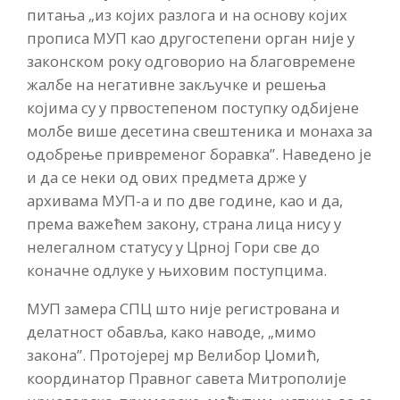
питања „из којих разлога и на основу којих
прописа МУП као другостепени орган није у
законском року одговорио на благовремене
жалбе на негативне закључке и решења
којима су у првостепеном поступку одбијене
молбе више десетина свештеника и монаха за
одобрење привременог боравка”. Наведено је
и да се неки од ових предмета држе у
архивама МУП-а и по две године, као и да,
према важећем закону, страна лица нису у
нелегалном статусу у Црној Гори све до
коначне одлуке у њиховим поступцима.
МУП замера СПЦ што није регистрована и
делатност обавља, како наводе, „мимо
закона”. Протојереј мр Велибор Џомић,
координатор Правног савета Митрополије