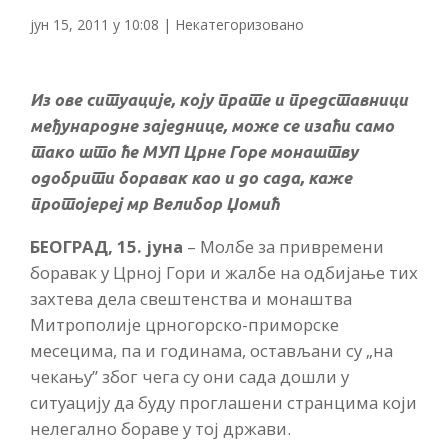
јун 15, 2011 у 10:08
|
Некатегоризовано
Из ове ситуације, коју прате и представници
међународне заједнице, може се изаћи само
тако што ће МУП Црне Горе монаштву
одобрити боравак као и до сада, каже
протојереј мр Велибор Џомић
БЕОГРАД, 15. јуна
– Молбе за привремени
боравак у Црној Гори и жалбе на одбијање тих
захтева дела свештенства и монаштва
Митрополије црногорско-приморске
месецима, па и годинама, остављани су „на
чекању” због чега су они сада дошли у
ситуацију да буду проглашени странцима који
нелегално бораве у тој држави.