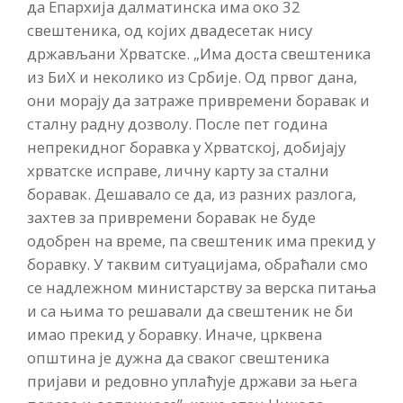
да Епархија далматинска има око 32
свештеника, од којих двадесетак нису
држављани Хрватске. „Има доста свештеника
из БиХ и неколико из Србије. Од првог дана,
они морају да затраже привремени боравак и
сталну радну дозволу. После пет година
непрекидног боравка у Хрватској, добијају
хрватске исправе, личну карту за стални
боравак. Дешавало се да, из разних разлога,
захтев за привремени боравак не буде
одобрен на време, па свештеник има прекид у
боравку. У таквим ситуацијама, обраћали смо
се надлежном министарству за верска питања
и са њима то решавали да свештеник не би
имао прекид у боравку. Иначе, црквена
општина је дужна да сваког свештеника
пријави и редовно уплаћује држави за њега