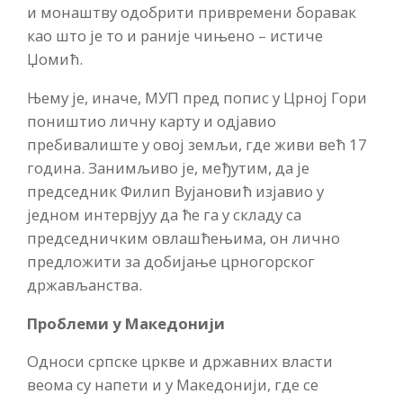
и монаштву одобрити привремени боравак
као што је то и раније чињено – истиче
Џомић.
Њему је, иначе, МУП пред попис у Црној Гори
поништио личну карту и одјавио
пребивалиште у овој земљи, где живи већ 17
година. Занимљиво је, међутим, да је
председник Филип Вујановић изјавио у
једном интервјуу да ће га у складу са
председничким овлашћењима, он лично
предложити за добијање црногорског
држављанства.
Проблеми у Македонији
Односи српске цркве и државних власти
веома су напети и у Македонији, где се