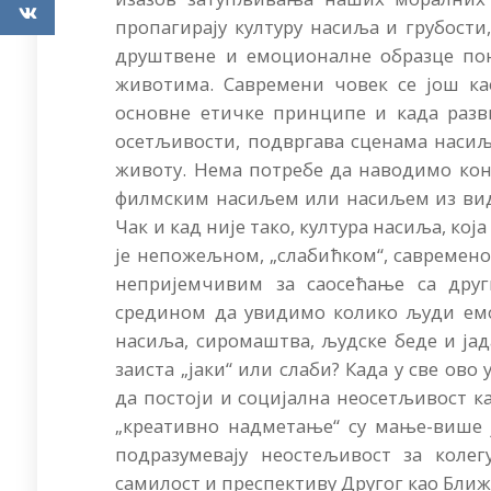
пропагирају културу насиља и грубости
друштвене и емоционалне образце пон
животима. Савремени човек се још ка
основне етичке принципе и када разв
осетљивости, подвргава сценама наси
животу. Нема потребе да наводимо кон
филмским насиљем или насиљем из вид
Чак и кад није тако, култура насиља, к
је непожељном, „слабићком“, савременог
непријемчивим за саосећање са дру
средином да увидимо колико људи ем
насиља, сиромаштва, људске беде и јада
заиста „јаки“ или слаби? Када у све о
да постоји и социјална неосетљивост ка
„креативно надметање“ су мање-више 
подразумевају неостељивост за колег
самилост и преспективу Другог као Бли