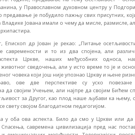
ћанина, у Православном духовном центру у Подгори
 предавање је побудило пажњу свих присутних, кој
 Владике Јована имали о чему да мисле, размисле, а
Архипастира.
г, Епископ др Јован је рекао: „Питање осетљивост
 савремености и то из два спојена, али различ
аспекта Цркве, наших међусобних односа, на
 животног сведочења, али у исто време то је и осн
ног човека који још није упознао Цркву и њене риз
раво, ове две перспективе су уско повезане
на да својим Учењем, али најпре да својим Бићем с
тљивост за Другог, као плод наше љубави ка њему, 
есе свету својом благодатном педагогијом.
а у оба ова аспекта. Било да смо у Цркви или да 
 Спасења, савремена цивилизација пред нас поста
 и емоционалних могућности.
Телевизијски прогр