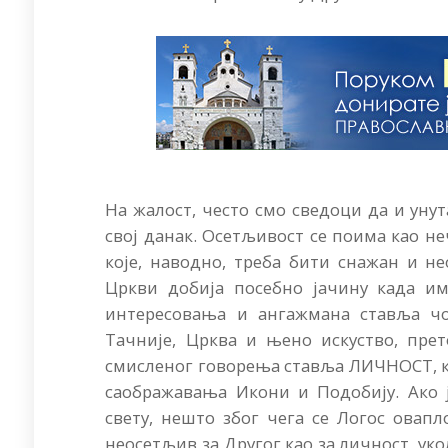
На жалост, често смо сведоци да и унут
свој данак. Осетљивост се поима као не
које, наводно, треба бити снажан и н
Цркви добија посебно јачину када им
интересовања и ангажмана ставља чов
Тачније, Црква и њено искуство, пре
смисленог говорења ставља ЛИЧНОСТ, ка
саображавања Икони и Подобију. Ако 
свету, нешто због чега се Логос овапл
неосетљив за Другог као за личност, у