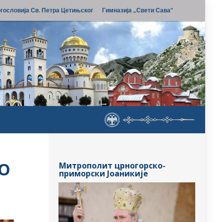
гословија Св. Петра Цетињског
Гимназија „Свети Сава“
НО
Митрополит црногорско-
приморски Јоаникије