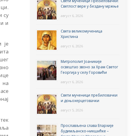
Свети мученици Пребиловачки:
Светлост вере у бездану мржње
ци.
и су
август 6, 2026
ли и
Света великомученица
Христина
и је
август 6, 2026
ита
шег
Митрополит Јоаникије
овно
освештао звоно за Храм Светог
Георгија у селу Горовићи
нице
август 6, 2026
 на
пасе
Свети мученици пребиловачки
онај
и доњохерцеговачки
август 5, 2026
тек
Прослављена слава Епархије
вља
будимљанско-никшићке –
ами