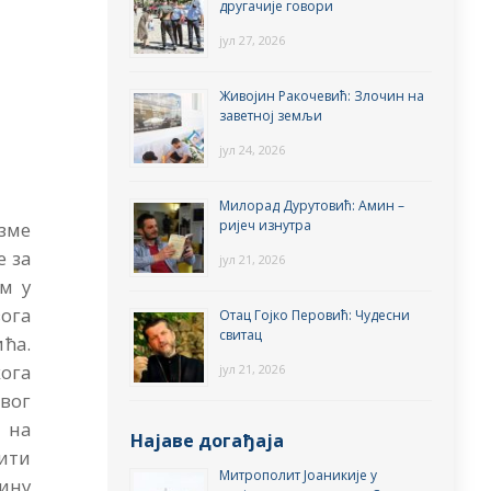
другачије говори
јул 27, 2026
Живојин Ракочевић: Злочин на
заветној земљи
јул 24, 2026
Милорад Дурутовић: Амин –
ријеч изнутра
узме
е за
јул 21, 2026
ем у
ога
Отац Гојко Перовић: Чудесни
свитац
ћа.
ога
јул 21, 2026
овог
 на
Најаве догађаја
бити
Митрополит Јоаникије у
тину