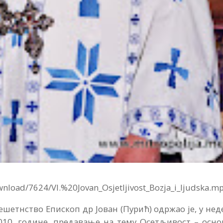
nload/7624/Vl.%20Jovan_Osjetljivost_Bozja_i_ljudska.m
шетнство Епископ др Јован (Пурић) одржао је, у не
2010. године, предавање на тему Осетљивост – осн