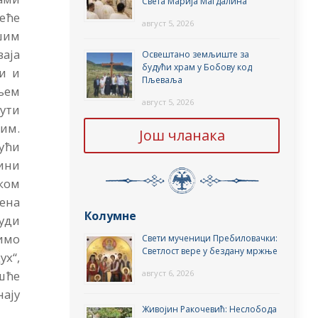
Света Марија Магдалина
меће
август 5, 2026
шим
аја
Освештано земљиште за
будући храм у Бобову код
и и
Пљеваља
њем
август 5, 2026
ути
им.
Још чланака
јући
чини
ком
ена
Колумне
људи
димо
Свети мученици Пребиловачки:
Светлост вере у бездану мржње
ух“,
август 6, 2026
шће
ају
Живојин Ракочевић: Неслобода