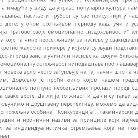
, а имајући у виду да управо популарна култура на
ашања, насиљe и грубост су све присутнији у на
о дете, у оном осетљивом периоду када учи и усв
ија прагове своје емоционалне „издржљивости“ ал
ља које га чине неосетљивим за насиље у свакидаш
кретне жалосне примере у којима су људи подстакн
ео-игрица заиста учинили насиље ка својим ближњ
оја емоционалну остељивост ниподаштава проглашава
 човека врло често затупљује на тај начин што га 
гим. Довољно је проћи било којом нашом градс
оционално потпуно неосетљивих пролази поред сц
 сваке врсте. Да ли је то живот и да ли су такви 
во укључимо и друштвену перспективу, можемо да ви
о пожељна особина. „Конкуренција“, „такмичарски д
јадни и иронични називи за принципе који најче
у, за индивидуалистичка стремљења која не позн
жњег.