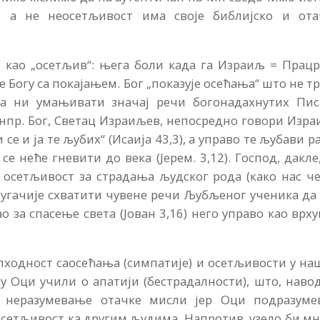
т, а не неосетљивост има своје библијско и ота
о као „осетљив“: њега боли када га Израиљ = Прац
е Богу са покајањем. Бог „показује осећања“ што не т
ба ни умањивати значај речи богонадахнутих Пис
 нпр. Бог, Светац Израиљев, непосредно говори Изр
се и ја те љубих“ (Исаија 43,3), а управо те љубави р
е неће гневити до века (Јерем. 3,12). Господ, дакле
 осетљивост за страдања људског рода (како нас ч
другачије схватити чувене речи Љубљеног ученика да
ао за спасење света (Јован 3,16) него управо као врх
.
пходност саосећања (симпатије) и осетљивости у н
у Оци учили о апатији (бестрадалности), што, наво
е неразумевање отачке мисли јер Оци подразумев
еосетљивост ка другим људима. Напротив, узело би м