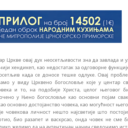
ар Цркве овај дух неосетљивости зна да завлада и 
чији хендикеп, као недостатак за одговорне функциј
еосетљив када се доносе тешке одлуке. Овај пробл
амо у виду Црквено богословље које у центар св
ека и то, на подобије Христа, целог његовог би
точено у Њено богословље као основни појам свак
о основно достојанство човека, као могућност њег
је човекова личност нешто најсветије што постоји
отио, био разапет и васкрсао, онда човек не сме 
колико желимо да на аутентичан начин сведочимо ис