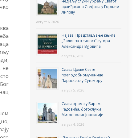
недјељу служи у храму Светог
чко
архиђакона Стефана у Горњем
Липову
август 6, 2026
рква
реба
Најава: Представљање књиге
„Залог за вјечност“ аутора
аца
Александра Вујовића
аиљу
август 6, 2026
ади,
, не
Слава Цркве Свете
преподобномученице
есто
Параскеве у Сутомору
 Бог
август 5, 2026
унац
Слава храма у Барама
Радовића, богослужи
ашем
Митрополит Јоаникије
дно,
август 4, 2026
ају
ного
„Ђедов сабор“ у Осојану 9.