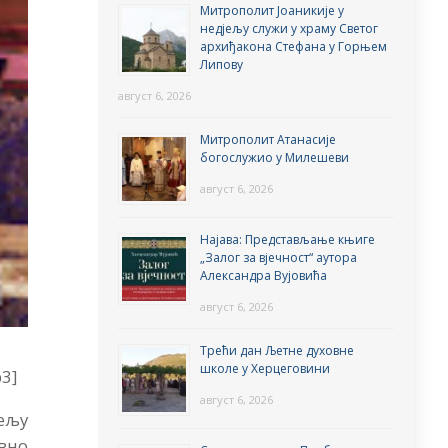
Митрополит Јоаникије у
недјељу служи у храму Светог
архиђакона Стефана у Горњем
Липову
август 6, 2026
Митрополит Атанасије
богослужио у Милешеви
август 6, 2026
Најава: Представљање књиге
„Залог за вјечност“ аутора
Александра Вујовића
август 6, 2026
Трећи дан Љетне духовне
школе у Херцеговини
p3]
август 6, 2026
дељу
овно