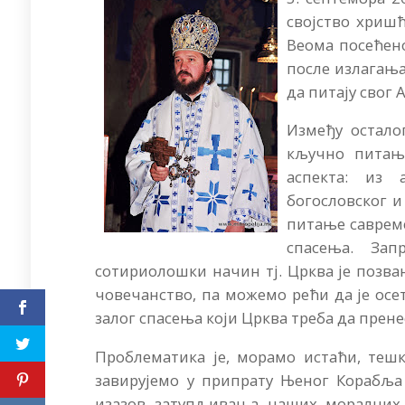
својство хриш
Веома посећено
после излагања
да питају свог 
Између остало
кључно питање
аспекта: из 
богословског и
питање савреме
спасења. Зап
сотириолошки начин тј. Црква је позва
човечанство, па можемо рећи да је осе
залог спасења који Црква треба да прен
Проблематика је, морамо истаћи, тешк
завирујемо у припрату Њеног Корабља
изазов затупљивања наших моралних