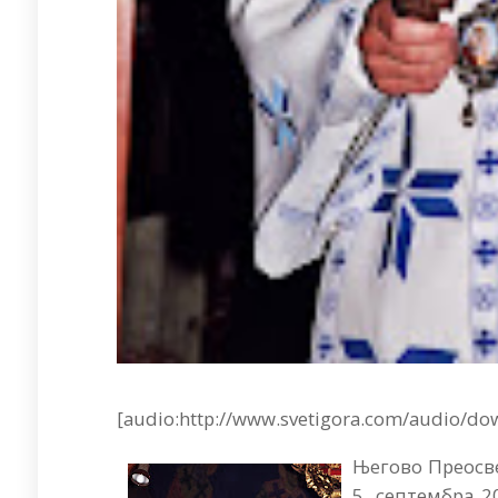
[audio:http://www.svetigora.com/audio/dow
Његово Преосве
5. септембра 