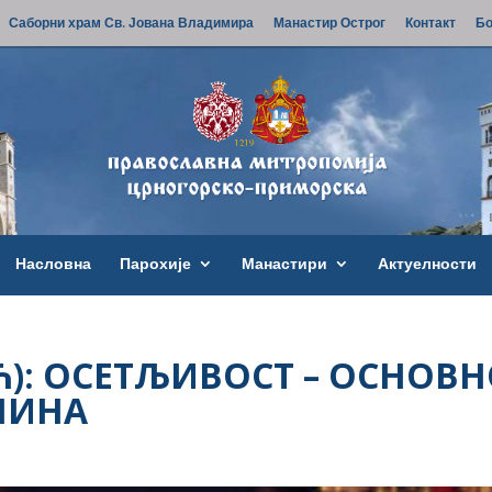
Саборни храм Св. Јована Владимира
Манастир Острог
Контакт
Бо
Насловна
Парохије
Манастири
Актуелности
ИЋ): ОСЕТЉИВОСТ – ОСНОВ
НИНА