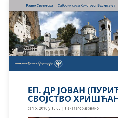
Радио Светигора
Саборни храм Христовог Васкрсења
ЕП. ДР ЈОВАН (ПУР
СВОЈСТВО ХРИШЋА
сеп 6, 2010 у 10:00
|
Некатегоризовано