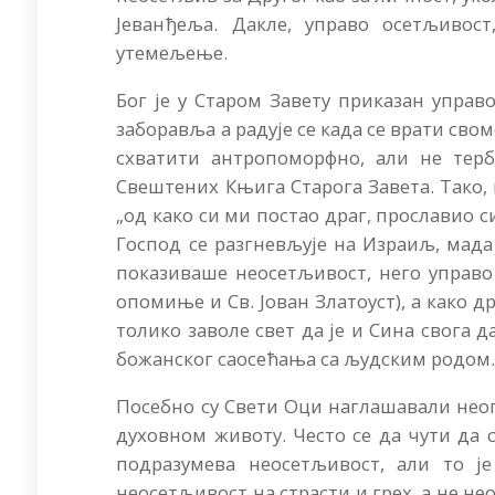
Јеванђеља. Дакле, управо осетљивос
утемељење.
Бог је у Старом Завету приказан управ
заборавља а радује се када се врати свом
схватити антропоморфно, али не тер
Свештених Књига Старога Завета. Тако,
„од како си ми постао драг, прославио си 
Господ се разгневљује на Израиљ, мада с
показиваше неосетљивост, него управо
опомиње и Св. Јован Златоуст), а како 
толико заволе свет да је и Сина свога д
божанског саосећања са људским родом
Посебно су Свети Оци наглашавали нео
духовном животу. Често се да чути да с
подразумева неосетљивост, али то ј
неосетљивост на страсти и грех, а не н