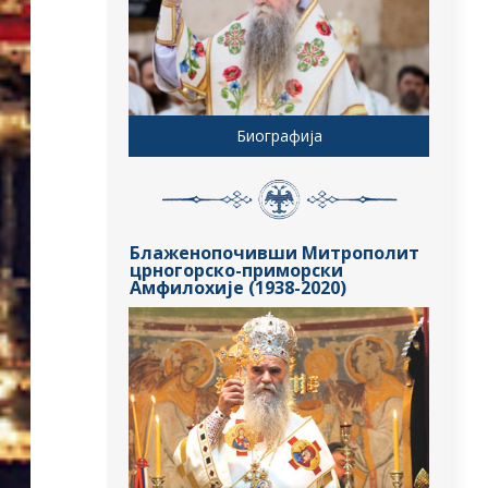
Биографија
Блаженопочивши Митрополит
црногорско-приморски
Амфилохије (1938-2020)