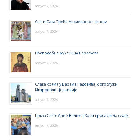
август 7, 2026
Свети Сава Трећи Архиепископ српски
август 7, 2026
Преподобна мученица Параскева
август 7, 2026
Слава храма у Барама Радовића, богослужи
Митрополит Јоаникије
август 7, 2026
Црква Свете Ане у Великој Хочи прославила славу
август 7, 2026