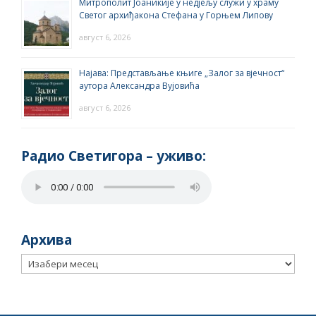
Митрополит Јоаникије у недјељу служи у храму
Светог архиђакона Стефана у Горњем Липову
август 6, 2026
Најава: Представљање књиге „Залог за вјечност“
аутора Александра Вујовића
август 6, 2026
Радио Светигора – yживо:
Архива
Архива