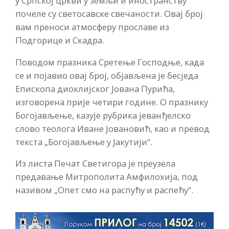
у Српској цркви у земљи и иностранству
почеле су светосавске свечаности. Овај број
вам преноси атмосферу прославе из
Подгорице и Скадра.
Поводом празника Сретење Господње, када
се и појавио овај број, објављена је бесједа
Епископа диоклијског Јована Пурића,
изговорена прије четири године. О празнику
Богојављење, казује рубрика јеванђелско
слово теолога Иване Јовановић, као и превод
текста „Богојављење у Јакутији“.
Из листа Печат Светигора је преузела
предавање Митрополита Амфилохија, под
називом „Опет смо на распућу и распећу“.