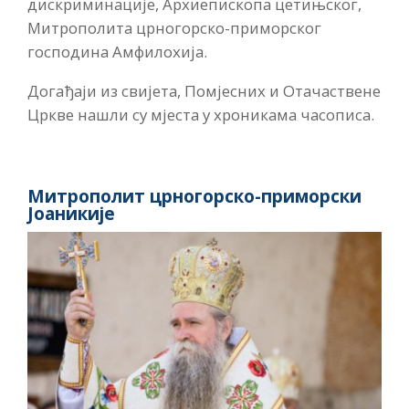
дискриминације, Архиепископа цетињског,
Митрополита црногорско-приморског
господина Амфилохија.
Догађаји из свијета, Помјесних и Отачаствене
Цркве нашли су мјеста у хроникама часописа.
Митрополит црногорско-приморски
Јоаникије