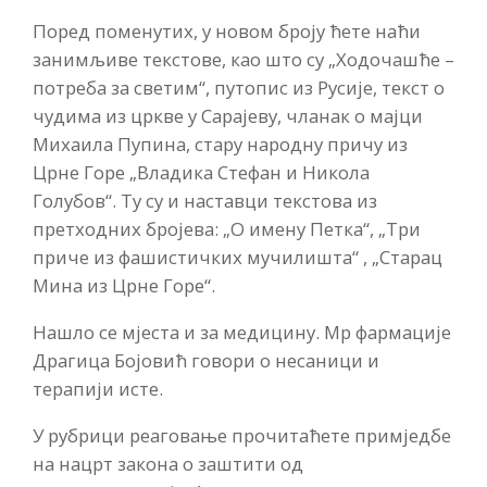
Поред поменутих, у новом броју ћете наћи
занимљиве текстове, као што су „Ходочашће –
потреба за светим“, путопис из Русије, текст о
чудима из цркве у Сарајеву, чланак о мајци
Михаила Пупина, стару народну причу из
Црне Горе „Владика Стефан и Никола
Голубов“. Ту су и наставци текстова из
претходних бројева: „О имену Петка“, „Три
приче из фашистичких мучилишта“ , „Старац
Мина из Црне Горе“.
Нашло се мјеста и за медицину. Мр фармације
Драгица Бојовић говори о несаници и
терапији исте.
У рубрици реаговање прочитаћете примједбе
на нацрт закона о заштити од