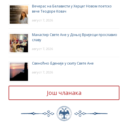
Вечерас на Белависти у Херцег Новом поетско
вече Теодоре Ковач
август 7, 2026
Манастир Свете Ане у Доњој Вријесци прославио
славу
август 7, 2026
Свеноћно бденије у скиту Свете Ане
август 7, 2026
Још чланака