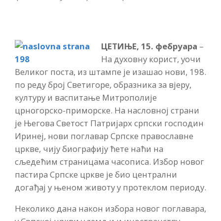
ЦЕТИЊЕ, 15. фебруара
–
На духовну корист, уочи
Великог поста, из штампе је изашао нови, 198.
по реду број Светигоре, образника за вјеру,
културу и васпитање Митрополије
црногорско-приморске. На насловној страни
је Његова Светост Патријарх српски господин
Иринеј, нови поглавар Српске православне
цркве, чију биографију ћете наћи на
сљедећим страницама часописа. Избор новог
пастира Српске цркве је био централни
догађај у њеном животу у протеклом периоду.
Неколико дана након избора новог поглавара,