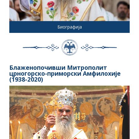
Биографија
Блаженопочивши Митрополит
црногорско-приморски Амфилохије
(1938-2020)