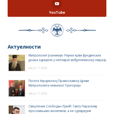
YouTube
Актуелности
Митрополит Јоаникије: Ријеке крви фундинских
јунака однијеле у неповрат међуплеменску омразу
август 7, 2026
Посета Украјинској Православној Цркви
Митрополита немачког Григорија
август 7, 2026
Свештеник Слободан Лукић: Свету Параскеву
прослављамо молитвом, а не сујевјерјем