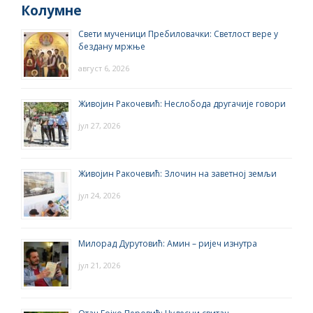
Колумне
Свети мученици Пребиловачки: Светлост вере у
бездану мржње
август 6, 2026
Живојин Ракочевић: Неслобода другачије говори
јул 27, 2026
Живојин Ракочевић: Злочин на заветној земљи
јул 24, 2026
Милорад Дурутовић: Амин – ријеч изнутра
јул 21, 2026