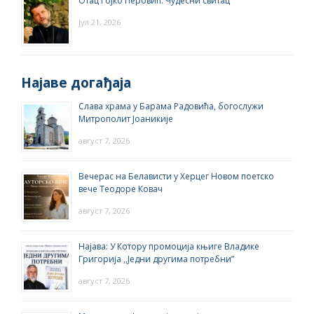
Отац Гојко Перовић: Чудесни свитац
јул 21, 2026
Најаве догађаја
Слава храма у Барама Радовића, богослужи
Митрополит Јоаникије
август 7, 2026
Вечерас на Белависти у Херцег Новом поетско
вече Теодоре Ковач
август 7, 2026
Најава: У Котору промоција књиге Владике
Григорија ,,Једни другима потребни”
август 7, 2026