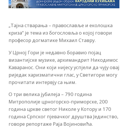
„Тајна стварања – православље и еколошка
криза“ је тема из богословља о којој говори
професор догматике Михаил Ставру.
У Црној Гори је недавно боравио појац
византијске музике, архимандрит Никодимос
Каваранос. Они који нијесу успјели да чују овај
риједак харизматични глас, у Светигори могу
прочитати интервју са њим.
О три велика јубилеја – 790 година
Митрополије црногорско-приморске, 200
година цркве светог Николе у Котору и 170
година Српског пјевачког друштва Јединство,
говоре репортаже Раја Војиновића.