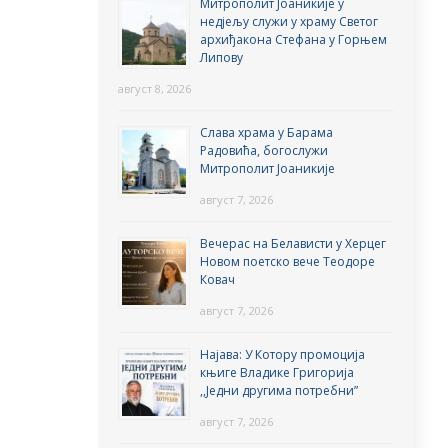
Митрополит Јоаникије у
недјељу служи у храму Светог
архиђакона Стефана у Горњем
Липову
август 8, 2026
Слава храма у Барама
Радовића, богослужи
Митрополит Јоаникије
август 7, 2026
Вечерас на Белависти у Херцег
Новом поетско вече Теодоре
Ковач
август 7, 2026
Најава: У Котору промоција
књиге Владике Григорија
,,Једни другима потребни”
август 7, 2026