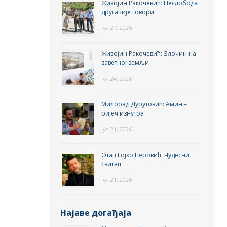
Живојин Ракочевић: Неслобода
другачије говори
јул 27, 2026
Живојин Ракочевић: Злочин на
заветној земљи
јул 24, 2026
Милорад Дурутовић: Амин –
ријеч изнутра
јул 21, 2026
Отац Гојко Перовић: Чудесни
свитац
јул 21, 2026
Најаве догађаја