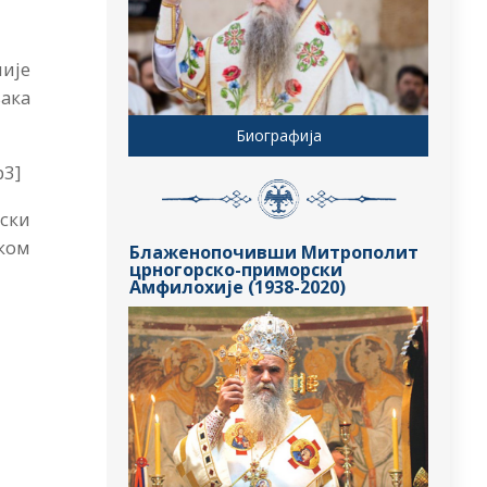
ије
ака
Биографија
p3]
ски
ком
Блаженопочивши Митрополит
црногорско-приморски
Амфилохије (1938-2020)