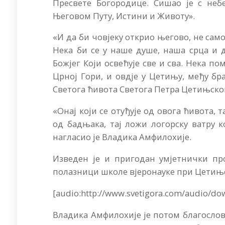
Пресвете Богородице. Сишао је с неб
Његовом Путу, Истини и Животу».
«И да би човјеку открио његово, не само
Нека би се у наше душе, наша срца и д
Божјег Који освећује све и сва. Нека по
Црној Гори, и овдје у Цетињу, међу бра
Светога ћивота Светога Петра Цетињско
«Онај који се отуђује од овога ћивота, та
од бадњака, тај ложи логорску ватру к
нагласио је Владика Амфилохије.
Изведен је и пригодан умјетнички про
полазници школе вјеронауке при Цетињ
[audio:http://www.svetigora.com/audio/d
Владика Амфилохије је потом благослов