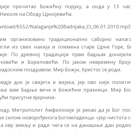
дије прочитао Божићну поруку, а онда у 13 час
 Николе на Ободу Црнојевића.
ownload/6552/Nalaganje%20Badnjaka_Ct_06.01.2010.mp3
им организовано традиционално саборно налаг
игли из свих нахија и племена старе Црне Горе, Б
ије. По древној традицији први бадњак донијели
иновићи и Бориловићи. По јаком невремену број
досним поздравом: Мир Божји, Христос се роди.
дје док је свијета и вијека, јер ово није полити
авље вам Бадње вече и Божићни празници. Мир Бож
јући присутне вјернике.
оду, Митрополит Амфилохије је рекао да је Бог по
е силом новорођенога Богомладенца. «Јер чистота 
 на ову земљу и ради чега се на данашњи дан роди