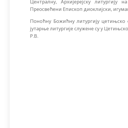
Централну, Архијерејску литургију
Преосвећени Епископ диоклијски, игума
Поноћну Божићну литургију цетињско с
јутарње литургије служене су у Цетињск
Р.В.