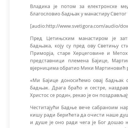
Владика је потом за електронске ме
благословио бадњак у манастиру Светог
[audio:http://www.svetigora.com/audio/d
Пред Цетињским манастиром је зат
бадњака, коју су пред ову Светињу ст
Приморја, старе Херцеговине и Метох
представници племена Бајице, Март
вјерницима обратио Мики Мартиновић ра
«Ми Бајице доносићемо овај бадњак ов
бадњак. Драга браћо и сестре, наздр
Христос се роди», рекао је он поздравља
Честитајући Бадње вече сабраноим нар
кишу ради берићета да очисти наше душ
и душе је оно ради чега је Бог дошао