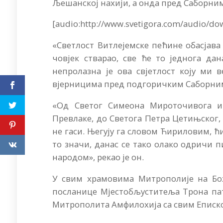
Љешанској нахији, а онда пред Саборни
[audio:http://www.svetigora.com/audio/d
«Светлост Витлејемске пећине обасјава 
човјек стварао, све ће то једнога дана
непролазна је ова свјетлост коју ми 
вјерницима пред подгоричким Саборни
«Од Светог Симеона Мироточивога и
Превлаке, до Светога Петра Цетињског, 
не гаси. Његују га словом Ћириловим, ћ
то значи, данас се тако олако одричи 
народом», рекао је он.
У свим храмовима Митрополије на Бо
посланице Мјестобљуститеља Трона па
Митрополита Амфилохија са свим Еписк