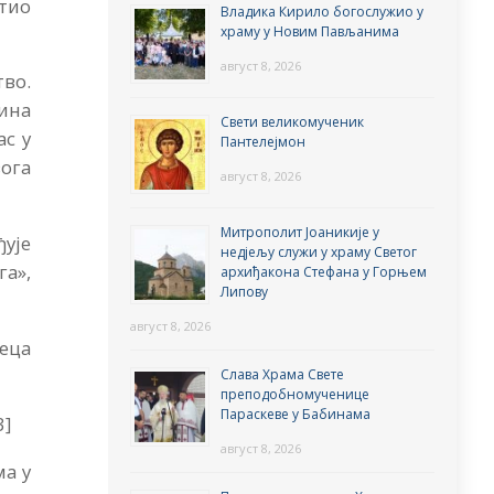
тио
Владика Кирило богослужио у
храму у Новим Пављанима
август 8, 2026
тво.
Сина
Свети великомученик
ас у
Пантелејмон
вога
август 8, 2026
Митрополит Јоаникије у
ђује
недјељу служи у храму Светог
га»,
архиђакона Стефана у Горњем
Липову
август 8, 2026
еца
Слава Храма Свете
преподобномученице
Параскеве у Бабинама
3]
август 8, 2026
ма у