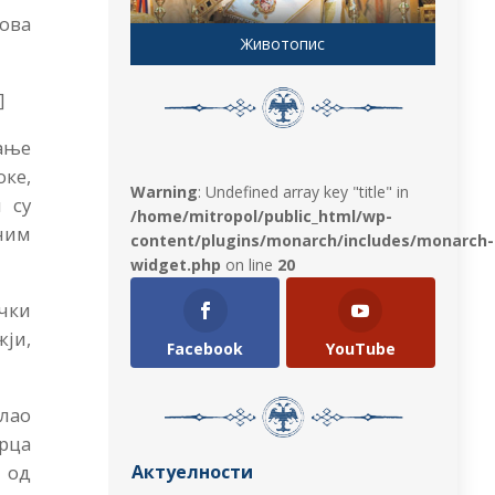
ова
Животопис
]
ање
оке,
Warning
: Undefined array key "title" in
 су
/home/mitropol/public_html/wp-
ним
content/plugins/monarch/includes/monarch-
widget.php
on line
20
чки
ји,
Facebook
YouTube
слао
срца
Актуелности
о од