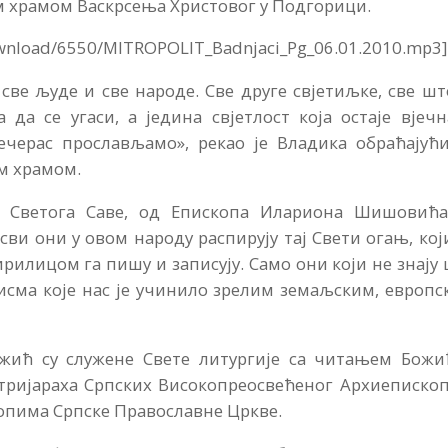
м храмом Васкрсења Христовог у Подгорици.
ownload/6550/MITROPOLIT_Badnjaci_Pg_06.01.2010.mp3]
све људе и све народе. Све друге свјетиљке, све шт
 да се угаси, а једина свјетлост која остаје вјеч
вечерас прослављамо», рекао је Владика обраћајућ
м храмом.
 Светога Саве, од Епископа Илариона Шишовића
сви они у овом народу распирују тај Свети огањ, кој
ирилицом га пишу и записују. Само они који не знају
писма које нас је учинило зрелим земаљским, европ
жић су служене Свете литургије са читањем Божи
тријараха Српских Високопреосвећеног Архиепископ
опима Српске Православне Цркве.