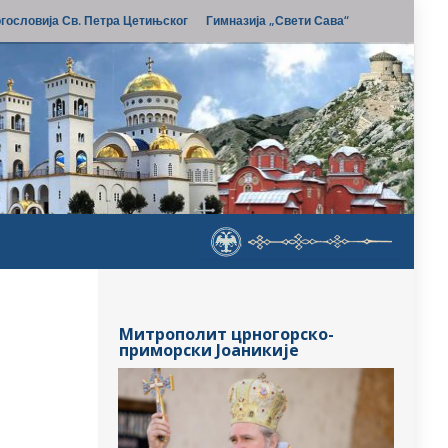
гословија Св. Петра Цетињског
Гимназија „Свети Сава“
Митрополит црногорско-
приморски Јоаникије