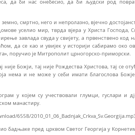
еса, да би нас онебесио, да би људски род повра
 земно, смртно, него и непролазно, вјечно достојанс
омове уселио мир, тврда вјера у Христа Господа, 
мирење завлада свуда у свијету, а првенствено код н
ћом, да се као и увијек у историји сабирамо око о
га», поручио је Митрополит црногорско-приморски.
ј није Божји, тај није Рождества Христова, тај се оту
оја нема и не може у себи имати благослова Божје
грам у којем су учествовали глумци, гуслари и дј
ском манастиру.
ownload/6558/2010_01_06_Badnjak_Crkva_Sv.Georgija.mp
ио бадњаке пред црквом Светог Георгија у Корнети