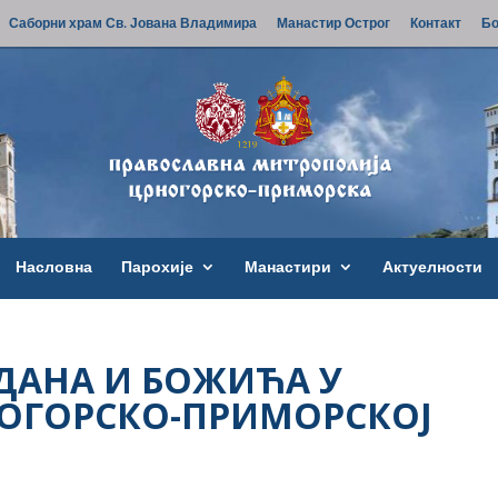
Саборни храм Св. Јована Владимира
Манастир Острог
Контакт
Бо
Насловна
Парохије
Манастири
Актуелности
ДАНА И БОЖИЋА У
ОГОРСКО-ПРИМОРСКОЈ