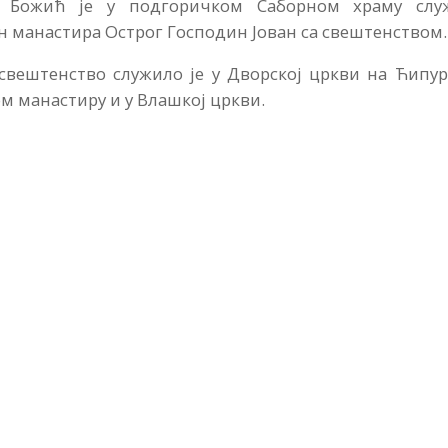
 на Божић је у подгоричком Саборном храму слу
н манастира Острог Господин Јован са свештенством.
вештенство служило је у Дворској цркви на Ћипуру
ом манастиру и у Влашкој цркви.