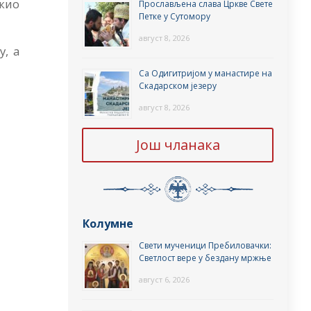
жио
Прослављена слава Цркве Свете
Петке у Сутомору
август 8, 2026
, а
Са Одигитријом у манастире на
Скадарском језеру
август 8, 2026
Још чланака
Колумне
Свети мученици Пребиловачки:
Светлост вере у бездану мржње
август 6, 2026