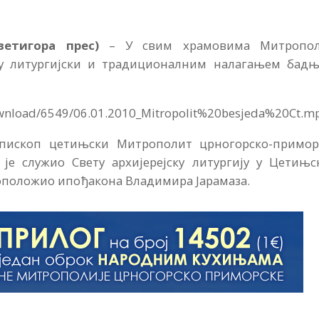
Светигора прес)
– У свим храмовима Митропол
су литургијски и традиционалним налагањем бадњ
ownload/6549/06.01.2010_Mitropolit%20besjeda%20Ct.m
епископ цетињски Митрополит црногорско-примор
е служио Свету архијерејску литургију у Цетињс
укоположио ипођакона Владимира Јарамаза.