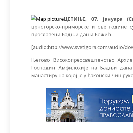
ЦЕТИЊЕ, 07. јануара (
црногорско-приморске и ове године 
прославени Бадњи дан и Божић.
[audio:http://www.svetigora.com/audio/d
Његово Високопреосвештенство Архи
Господин Амфилохије на Бадњи дана ј
манастиру на којој је у ђаконски чин р