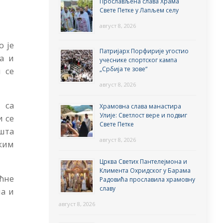
Прослављена слава Храма
Свете Петке у Лапљем селу
август 8, 2026
о је
Патријарх Порфирије угостио
на и
учеснике спортског кампа
„Србија те зове“
и се
август 8, 2026
 са
Храмовна слава манастира
Улије: Светлост вере и подвиг
и се
Свете Петке
 шта
август 8, 2026
ским
Црква Светих Пантелејмона и
Климента Охридског у Барама
ћне
Радовића прославила храмовну
славу
а и
август 8, 2026