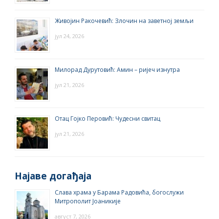
Живојин Ракочевић: Злочин на заветној земљи
јул 24, 2026
Милорад Дурутовић: Амин – ријеч изнутра
јул 21, 2026
Отац Гојко Перовић: Чудесни свитац
јул 21, 2026
Најаве догађаја
Слава храма у Барама Радовића, богослужи
Митрополит Јоаникије
август 7, 2026