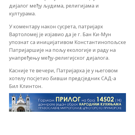
дијалог међу људима, религијама и
културама.
У коментару након сусрета, патријарх
Вартоломеј је изјавио да је г. Бан Ки-Мун
упознат са иницијативом Константинопољске
Патријаршије на пољу екологије и раду на
унапређењу међу-религијског дијалога.
Касније те вечери, Патријарха је у његовом
хотелу посјетио бивши предсједник САД-а
Бил Клинтон.