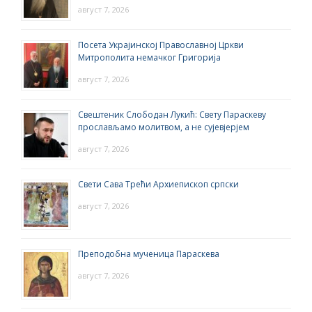
август 7, 2026
Посета Украјинској Православној Цркви
Митрополита немачког Григорија
август 7, 2026
Свештеник Слободан Лукић: Свету Параскеву
прослављамо молитвом, а не сујевјерјем
август 7, 2026
Свети Сава Трећи Архиепископ српски
август 7, 2026
Преподобна мученица Параскева
август 7, 2026