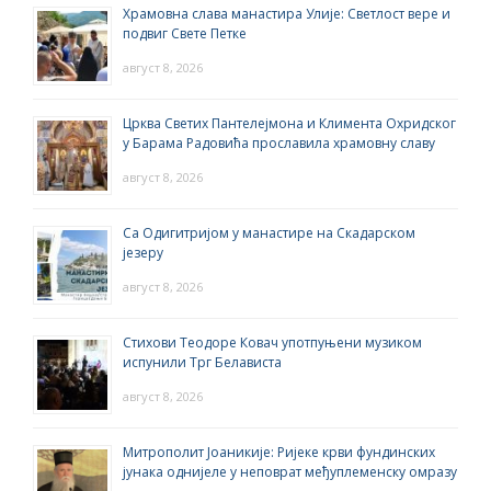
Храмовна слава манастира Улије: Светлост вере и
подвиг Свете Петке
август 8, 2026
Црква Светих Пантелејмона и Климента Охридског
у Барама Радовића прославила храмовну славу
август 8, 2026
Са Одигитријом у манастире на Скадарском
језеру
август 8, 2026
Стихови Теодоре Ковач употпуњени музиком
испунили Трг Белависта
август 8, 2026
Митрополит Јоаникије: Ријеке крви фундинских
јунака однијеле у неповрат међуплеменску омразу