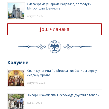
Слава храма у Барама Радовића, богослужи
Митрополит Јоаникије
август 7, 2026
Још чланака
Колумне
Свети мученици Пребиловачки: Светлост вере у
бездану мржње
август 6, 2026
Живојин Ракочевић: Неслобода другачије говори
јул 27, 2026