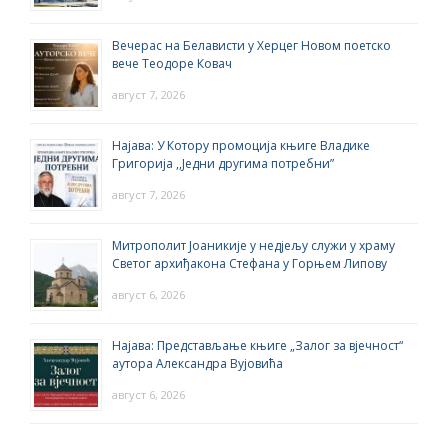
Вечерас на Белависти у Херцег Новом поетско
вече Теодоре Ковач
август 7, 2026
Најава: У Котору промоција књиге Владике
Григорија ,,Једни другима потребни”
август 7, 2026
Митрополит Јоаникије у недјељу служи у храму
Светог архиђакона Стефана у Горњем Липову
август 6, 2026
Најава: Представљање књиге „Залог за вјечност“
аутора Александра Вујовића
август 6, 2026