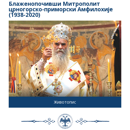
Блаженопочивши Митрополит
црногорско-приморски Амфилохије
(1938-2020)
Животопис