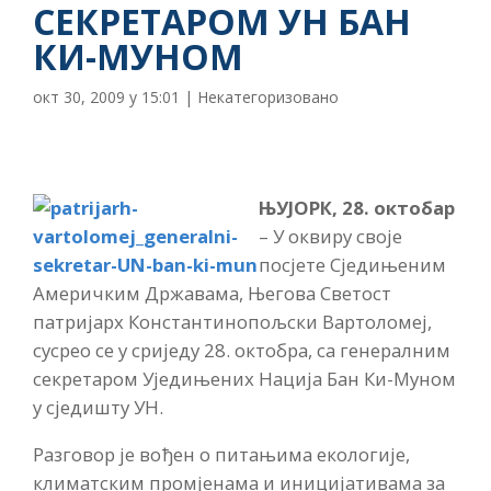
СЕКРЕТАРОМ УН БАН
КИ-МУНОМ
окт 30, 2009 у 15:01
|
Некатегоризовано
ЊУЈОРК, 28. октобар
– У оквиру своје
посјете Сједињеним
Америчким Државама, Његова Светост
патријарх Константинопољски Вартоломеј,
сусрео се у сриједу 28. октобра, са генералним
секретаром Уједињених Нација Бан Ки-Муном
у сједишту УН.
Разговор је вођен о питањима екологије,
климатским промјенама и иницијативама за