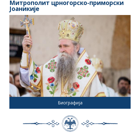
Митрополит црногорско-приморски
Јоаникије
Биографија