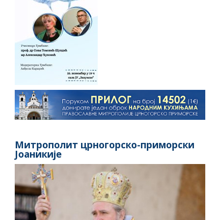
Митрополит црногорско-приморски
Јоаникије