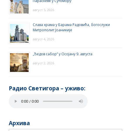
Параскеве у Сутомору
август 5, 2026
Слава храма у Барама Радовића, богослужи
Митрополит Јоаникије
август 4, 2026
„Ђедов сабор“ у Осојану 9. августа
август 2, 2026
Радио Светигора – yживо:
Архива