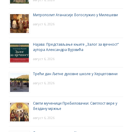
Митрополит Атанасије богослужио у Милешеви
август 6, 2026
Најава: Представљање књиге „Залог за вјечност“
аутора Александра Вујовића
август 6, 2026
Трећи дан Љетне духовне школе у Херцеговини
август 6, 2026
Свети мученици Пребиловачки: Светлост вере у
бездану мржње
август 6, 2026