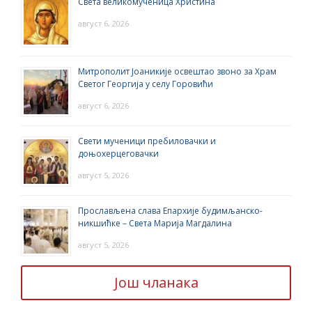
Света великомученица Христина
август 6, 2026
Митрополит Јоаникије освештао звоно за Храм
Светог Георгија у селу Горовићи
август 6, 2026
Свети мученици пребиловачки и
доњохерцеговачки
август 5, 2026
Прослављена слава Епархије будимљанско-
никшићке – Света Марија Магдалина
август 5, 2026
Још чланака