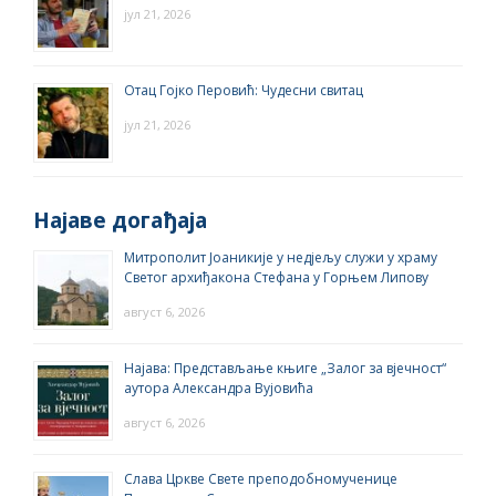
јул 21, 2026
Отац Гојко Перовић: Чудесни свитац
јул 21, 2026
Најаве догађаја
Митрополит Јоаникије у недјељу служи у храму
Светог архиђакона Стефана у Горњем Липову
август 6, 2026
Најава: Представљање књиге „Залог за вјечност“
аутора Александра Вујовића
август 6, 2026
Слава Цркве Свете преподобномученице