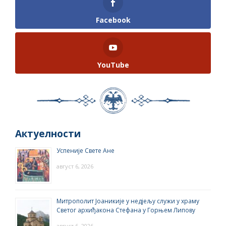
Facebook
YouTube
Актуелности
Успеније Свете Ане
август 6, 2026
Митрополит Јоаникије у недјељу служи у храму
Светог архиђакона Стефана у Горњем Липову
август 6, 2026