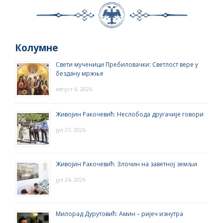
Колумне
Свети мученици Пребиловачки: Светлост вере у
бездану мржње
август 6, 2026
Живојин Ракочевић: Неслобода другачије говори
јул 27, 2026
Живојин Ракочевић: Злочин на заветној земљи
јул 24, 2026
Милорад Дурутовић: Амин – ријеч изнутра