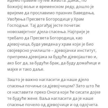
идемо правим путем живота. Данас, по
Божијој вољи и временском реду, дошло је
вријеме да прославимо празник Ваведења,
Увођења Пресвете Богородице у Храм
Господњи. Тај догађај јесте почетак
новозавјетног дјела спасења. Најприје је
требало да Пресвета Богородица, као
дјевојчица, буде уведена у храм који је био
својеврсно училиште – дјевојачки институт,
припрема дјевојака за будуће дјевојаштво и,
ако Бог да, за будући брак, да буду домаћице и
мајке и тако даље.
Зашто је важно нагласити да наше дјело
спасења почиње са дјевојчицом? Зато што ће
се наставити преко Онога који ће сисати дојке
те будуће жене. Ваља нагласити да је наше
спасење почело од дјевојчице и од одојчета.