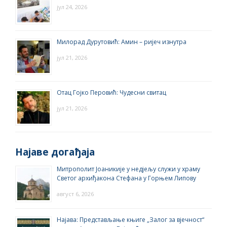
јул 24, 2026
Милорад Дурутовић: Амин – ријеч изнутра
јул 21, 2026
Отац Гојко Перовић: Чудесни свитац
јул 21, 2026
Најаве догађаја
Митрополит Јоаникије у недјељу служи у храму
Светог архиђакона Стефана у Горњем Липову
август 6, 2026
Најава: Представљање књиге „Залог за вјечност“