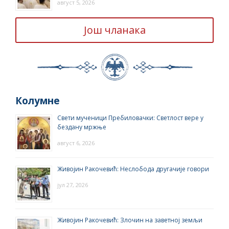
август 5, 2026
Још чланака
Колумне
Свети мученици Пребиловачки: Светлост вере у
бездану мржње
август 6, 2026
Живојин Ракочевић: Неслобода другачије говори
јул 27, 2026
Живојин Ракочевић: Злочин на заветној земљи