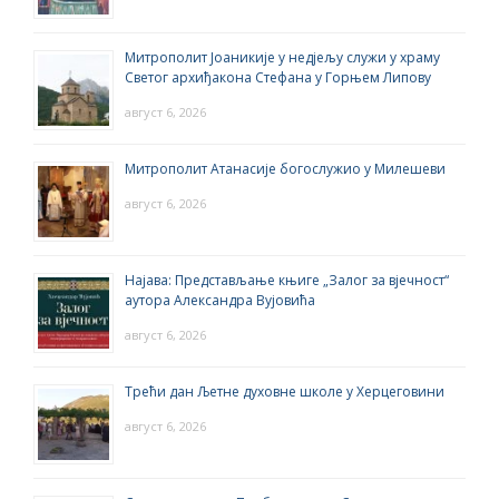
Митрополит Јоаникије у недјељу служи у храму
Светог архиђакона Стефана у Горњем Липову
август 6, 2026
Митрополит Атанасије богослужио у Милешеви
август 6, 2026
Најава: Представљање књиге „Залог за вјечност“
аутора Александра Вујовића
август 6, 2026
Трећи дан Љетне духовне школе у Херцеговини
август 6, 2026