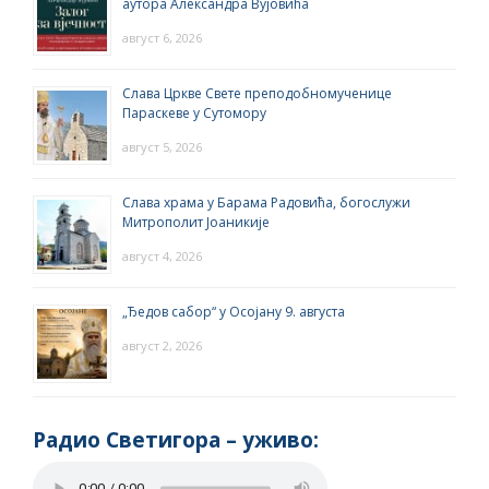
аутора Александра Вујовића
август 6, 2026
Слава Цркве Свете преподобномученице
Параскеве у Сутомору
август 5, 2026
Слава храма у Барама Радовића, богослужи
Митрополит Јоаникије
август 4, 2026
„Ђедов сабор“ у Осојану 9. августа
август 2, 2026
Радио Светигора – yживо: