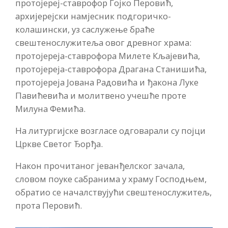
протојереј-ставрофор Гојко Перовић,
архијерејски намјесник подгоричко-
колашински, уз саслужење браће
свештенослужитеља овог древног храма:
протојереја-ставрофора Милете Кљајевића,
протојереја-ставрофора Драгана Станишића,
протојереја Јована Радовића и ђакона Луке
Павићевића и молитвено учешће проте
Милуна Фемића.
На литургијске возгласе одговарали су појци
Цркве Светог Ђорђа.
Након прочитаног јеванђелског зачала,
словом поуке сабранима у храму Господњем,
обратио се началствујући свештенослужитељ,
прота Перовић.