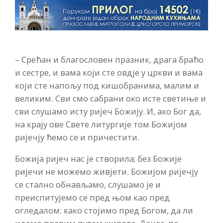
– Срећан и благословен празник, драга браћо
и сестре, и вама који сте овдје у цркви и вама
који сте напољу под кишобранима, малим и
великим. Сви смо сабрани око исте светиње и
сви слушамо исту ријеч Божију. И, ако Бог да,
на крају ове Свете литургије том Божијом
ријечју ћемо се и причестити.
Божија ријеч нас је створила; без Божије
ријечи не можемо живјети. Божијом ријечју
се стално обнављамо, слушамо је и
преиспитујемо се пред њом као пред
огледалом: како стојимо пред Богом, да ли