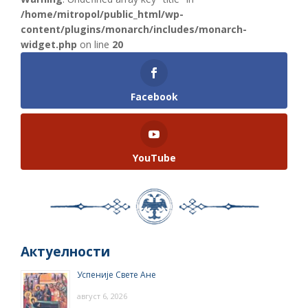
/home/mitropol/public_html/wp-
content/plugins/monarch/includes/monarch-
widget.php
on line
20
Facebook
YouTube
Актуелности
Успеније Свете Ане
август 6, 2026