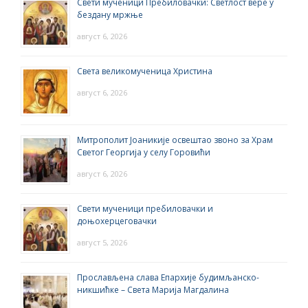
Свети мученици Пребиловачки: Светлост вере у
бездану мржње
август 6, 2026
Света великомученица Христина
август 6, 2026
Митрополит Јоаникије освештао звоно за Храм
Светог Георгија у селу Горовићи
август 6, 2026
Свети мученици пребиловачки и
доњохерцеговачки
август 5, 2026
Прослављена слава Епархије будимљанско-
никшићке – Света Марија Магдалина