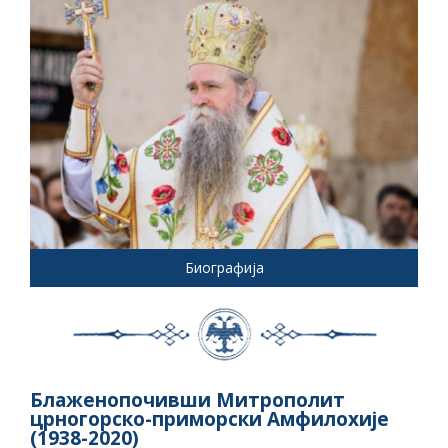
Биографија
Блаженопочивши Митрополит
црногорско-приморски Амфилохије
(1938-2020)