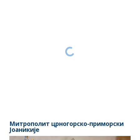
Митрополит црногорско-приморски
Јоаникије