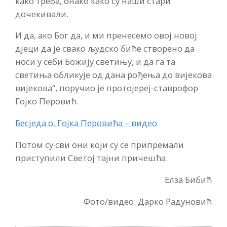
како треба, онако како су наши стари
дочекивали.
И да, ако Бог да, и ми пренесемо овој новој
дјеци да је свако људско биће створено да
носи у себи Божију светињу, и да га та
светиња обликује од дана рођења до вијекова
вијекова“, поручио је протојереј-ставрофор
Гојко Перовић.
Бесједа о. Гојка Перовића – видео
Потом су сви они који су се припремали
приступили Светој тајни причешћа.
Елза Бибић
Фото/видео: Дарко Радуновић