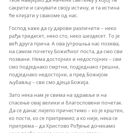
сакрити и сачувати своју истину, и та истина
ће клијати у свакоме од нас.
Господ каже да су дарови различити – неко
рађа тридесет, неко сто, неко шездесет. То је
већ друга прича. А ова јутрошња нас позива,
на самом почетку Божићног поста, да смо сви
позвани. Нема достојних и недостојних – сви
смо подједнако смртни, подједнако грешни,
подједнако недостојни, а пред Божијом
љубављу – сви смо дјеца Божија.
Зато нека нам је свима на здравље и на
спасење овај велики и благословени почетак.
Да се данас лијепо причестимо – ко је крштен,
ко пости, ко се припремио; а ко није, нека се
припрема – да Христово Рођење дочекамо