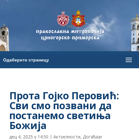
Прота Гојко Перовић:
Сви смо позвани да
постанемо светиња
Божија
дец 4, 2025 у 14:50
|
Актуелности
,
Догађаји