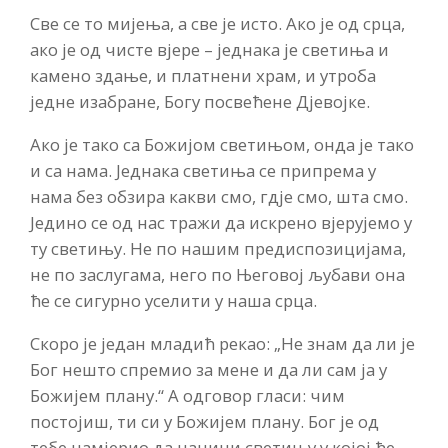
Све се то мијења, а све је исто. Ако је од срца,
ако је од чисте вјере – једнака је светиња и
камено здање, и платнени храм, и утроба
једне изабране, Богу посвећене Дјевојке.
Ако је тако са Божијом светињом, онда је тако
и са нама. Једнака светиња се припрема у
нама без обзира какви смо, гдје смо, шта смо.
Једино се од нас тражи да искрено вјерујемо у
ту светињу. Не по нашим предиспозицијама,
не по заслугама, него по Његовој љубави она
ће се сигурно уселити у наша срца.
Скоро је један младић рекао: „Не знам да ли је
Бог нешто спремио за мене и да ли сам ја у
Божијем плану.“ А одговор гласи: чим
постојиш, ти си у Божијем плану. Бог је од
тебе намјерио да начини светињу у којој ће