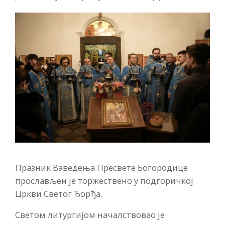
Празник Ваведења Пресвете Богородице
прослављен је торжествено у подгоричкој
Цркви Светог Ђорђа.
Светом литургијом началствовао је