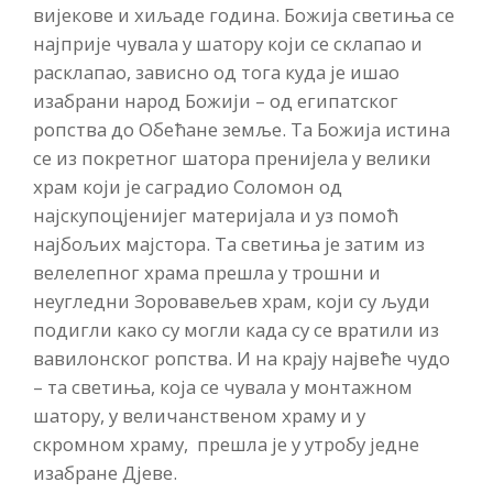
вијекове и хиљаде година. Божија светиња се
најприје чувала у шатору који се склапао и
расклапао, зависно од тога куда је ишао
изабрани народ Божији – од египатског
ропства до Обећане земље. Та Божија истина
се из покретног шатора пренијела у велики
храм који је саградио Соломон од
најскупоцјенијег материјала и уз помоћ
најбољих мајстора. Та светиња је затим из
велелепног храма прешла у трошни и
неугледни Зоровавељев храм, који су људи
подигли како су могли када су се вратили из
вавилонског ропства. И на крају највеће чудо
– та светиња, која се чувала у монтажном
шатору, у величанственом храму и у
скромном храму, прешла је у утробу једне
изабране Дјеве.