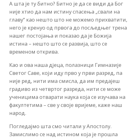
А шта је ту битно? Битно је да се види да Бог
није хтио да нам истину спасења „свали на
главу“ као нешто што не можемо прихватити,
него је кренуо од првога до посљедњег трена
нашег постојања и показао да је Божија
истина – нешто што се развија, што се
временом открива.
Као и ова наша дјеца, полазници Гимназије
Светог Саве, који иду прво у први разред, па
није ред, нити има смисла, да им предајеш
градиво из четвртог разреда, нити се може
ученицима отварати наука која се изучава на
факултетима – све у своје вријеме, каже наш
народ.
Погледајмо шта смо читали у Апостолу.
Замислимо се над истином која је прошла