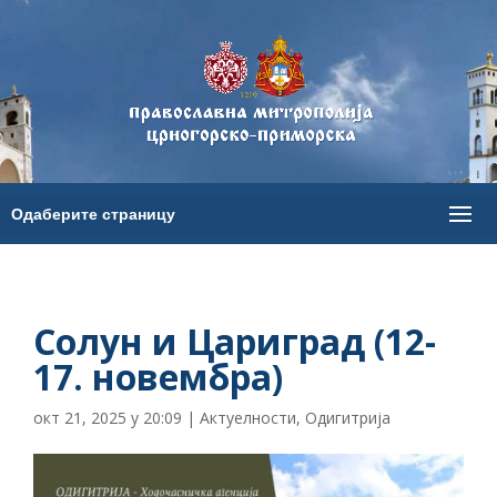
Солун и Цариград (12-
17. новембра)
окт 21, 2025 у 20:09
|
Актуелности
,
Одигитрија