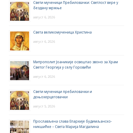
Свети мученици Пребиловачки: Светлост вере у
бездану мржње
август 6, 2026
Света великомученица Христина
август 6, 2026
Митрополит Јоаникије освештао звоно за Храм
Светог Георгија у селу Горовићи
август 6, 2026
Свети мученици пребиловачки и
доњохерцеговачки
август 5, 2026
Прослављена слава Епархије будимљанско-
никшићке – Света Марија Магдалина