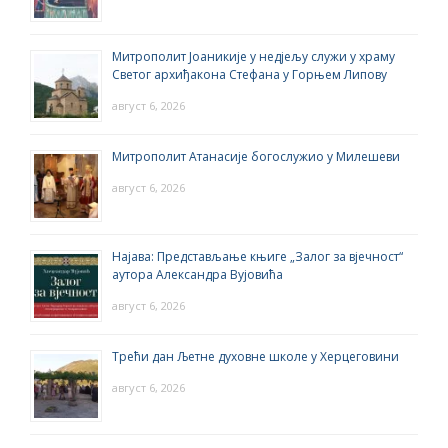
Митрополит Јоаникије у недјељу служи у храму
Светог архиђакона Стефана у Горњем Липову
август 6, 2026
Митрополит Атанасије богослужио у Милешеви
август 6, 2026
Најава: Представљање књиге „Залог за вјечност“
аутора Александра Вујовића
август 6, 2026
Трећи дан Љетне духовне школе у Херцеговини
август 6, 2026