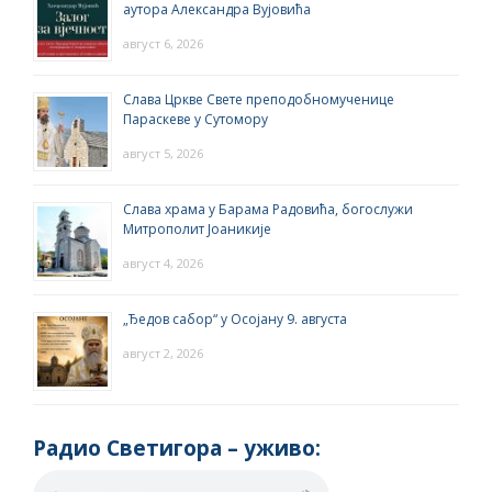
аутора Александра Вујовића
август 6, 2026
Слава Цркве Свете преподобномученице
Параскеве у Сутомору
август 5, 2026
Слава храма у Барама Радовића, богослужи
Митрополит Јоаникије
август 4, 2026
„Ђедов сабор“ у Осојану 9. августа
август 2, 2026
Радио Светигора – yживо: