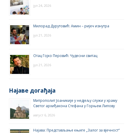
јул 24, 2026
Милорад Дурутовић: Амин – ријеч изнутра
јул 21, 2026
Отац Гојко Перовић: Чудесни свитац
јул 21, 2026
Најаве догађаја
Митрополит Јоаникије у недјељу служи у храму
Светог архиђакона Стефана у Горњем Липову
август 6, 2026
Најава: Представљање књиге „Залог за вјечност“