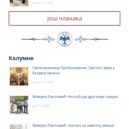
август 5, 2026
Још чланака
Колумне
Свети мученици Пребиловачки: Светлост вере у
бездану мржње
август 6, 2026
Живојин Ракочевић: Неслобода другачије говори
јул 27, 2026
Живојин Ракочевић: Злочин на заветној земљи