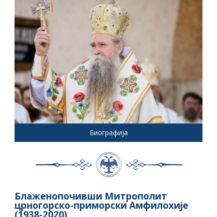
Биографија
Блаженопочивши Митрополит
црногорско-приморски Амфилохије
(1938-2020)