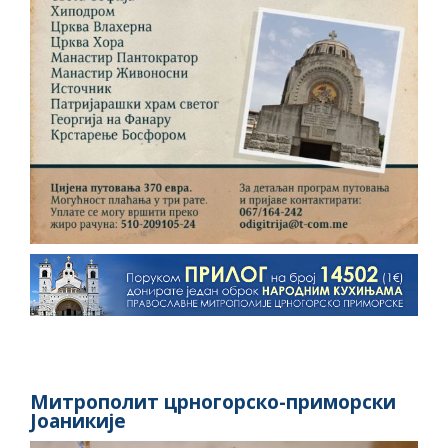
Митрополит црногорско-приморски
Јоаникије