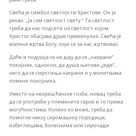
Свећа је симбол светлости Христове. Он је
рекао: „Ја сам светлост свету.“ Та светлост
треба да нас подсети на светлост којом
Христос обасјава душе преминулих. Свећа је
малена жртва Богу, који се за нас жртвовао.
Даће и подушја се не дају да се „нахрани“
покојник, односно, да душа његова „једе“,
него да се сиротиња нахрани и у молитвама
помене покојника.
Уместо на нехришћанске гозбе, новац треба
да се употреби у племените сврхе и то према
могућностима. Колико ко може, треба да
помогне некој сиромашној породици,
избеглицама, болеснима или сирочади.