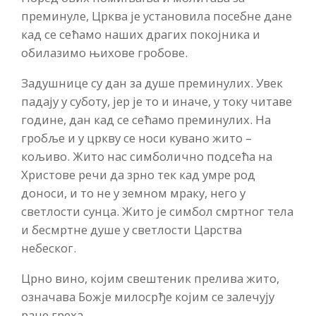
преминуле, Црква је установила посебне дане
кад се сећамо наших драгих покојника и
обилазимо њихове гробове.
Задушнице су дан за душе преминулих. Увек
падају у суботу, јер је то и иначе, у току читаве
године, дан кад се сећамо преминулих. На
гробље и у цркву се носи кувано жито –
кољиво. Жито нас симболично подсећа на
Христове речи да зрно тек кад умре род
доноси, и то не у земном мраку, него у
светлости сунца. Жито је симбол смртног тела
и бесмртне душе у светлости Царства
небеског.
Црно вино, којим свештеник прелива жито,
означава Божје милосрђе којим се залечују
ране греха.