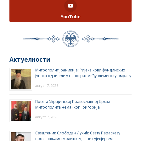
YouTube
Актуелности
Митрополит Јоаникије: Ријеке крви фундинских
јунака однијеле у неповрат међуплеменску омразу
август 7, 2026
Посета Украјинској Православној Цркви
Митрополита немачког Григорија
август 7, 2026
Свештеник Слободан Лукић: Свету Параскеву
прослављамо молитвом, а не сујевјерјем