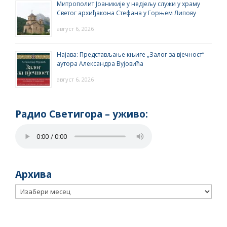
Митрополит Јоаникије у недјељу служи у храму
Светог архиђакона Стефана у Горњем Липову
август 6, 2026
Најава: Представљање књиге „Залог за вјечност“
аутора Александра Вујовића
август 6, 2026
Радио Светигора – yживо:
Архива
Архива