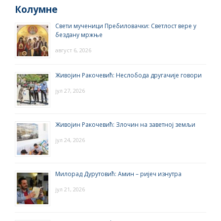
Колумне
Свети мученици Пребиловачки: Светлост вере у
бездану мржње
август 6, 2026
Живојин Ракочевић: Неслобода другачије говори
јул 27, 2026
Живојин Ракочевић: Злочин на заветној земљи
јул 24, 2026
Милорад Дурутовић: Амин – ријеч изнутра
јул 21, 2026