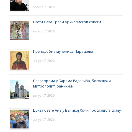
август 7, 2026
Свети Сава Трећи Архиепископ српски
август 7, 2026
Преподобна мученица Параскева
август 7, 2026
Слава храма у Барама Радовића, богослужи
Митрополит Јоаникије
август 7, 2026
Црква Свете Ане у Великој Хочи прославила славу
август 7, 2026