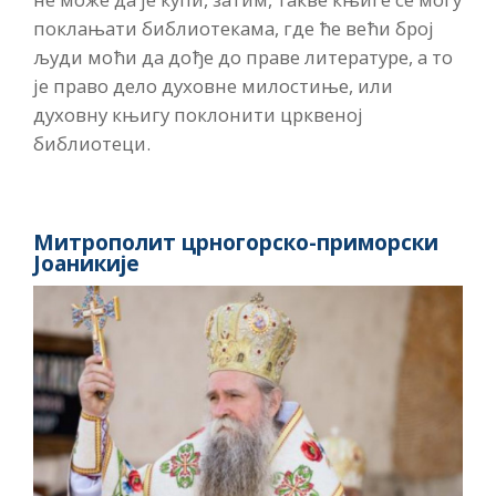
поклањати библиотекама, где ће већи број
људи моћи да дође до праве литературе, а то
је право дело духовне милостиње, или
духовну књигу поклонити црквеној
библиотеци.
Митрополит црногорско-приморски
Јоаникије