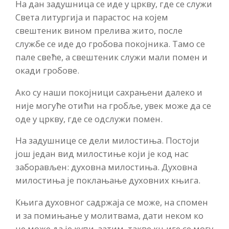
На дан задушница се иде у цркву, где се служи
Света литургија и парастос на којем
свештеник вином прелива жито, после
службе се иде до гробова покојника. Тамо се
пале свеће, а свештеник служи мали помен и
окади гробове.
Ако су наши покојници сахрањени далеко и
није могуће отићи на гробље, увек може да се
оде у цркву, где се одслужи помен.
На задушнице се дели милостиња. Постоји
још један вид милостиње који је код нас
заборављен: духовна милостиња. Духовна
милостиња је поклањање духовних књига.
Књига духовног садржаја се може, на спомен
и за помињање у молитвама, дати неком ко
не може да је купи, затим, такве књиге се могу