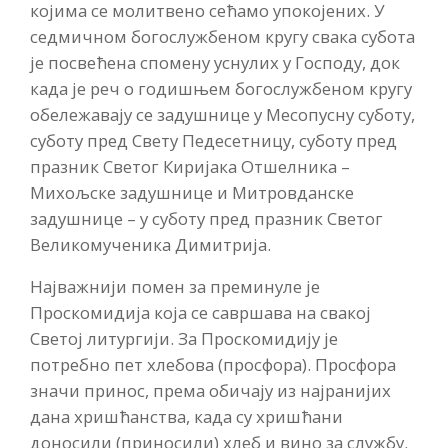
којима се молитвено сећамо упокојених. У
седмичном богослужбеном кругу свака субота
је посвећена спомену уснулих у Господу, док
када је реч о годишњем богослужбеном кругу
обележавају се задушнице у Месопусну суботу,
суботу пред Свету Педесетницу, суботу пред
празник Светог Киријака Отшелника –
Михољске задушнице и Митровданске
задушнице – у суботу пред празник Светог
Великомученика Димитрија.
Најважнији помен за преминуле је
Проскомидија која се савршава на свакој
Светој литургији. За Проскомидију је
потребно пет хлебова (просфора). Просфора
значи принос, према обичају из најранијих
дана хришћанства, када су хришћани
доносили (приносили) хлеб и вино за службу.