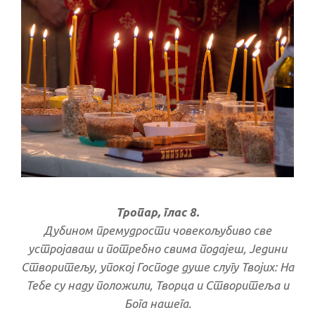
Тропар, глас 8.
Дубином премудрости човекољубиво све
устројаваш и потребно свима подајеш, Једини
Створитељу, упокој Господе душе слугу Твојих: На
Тебе су наду положили, Творца и Створитеља и
Бога нашега.