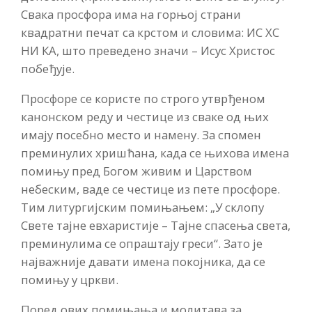
Свака просфора има на горњој страни
квадратни печат са крстом и словима: ИС ХС
НИ КА, што преведено значи – Исус Христос
побеђује.
Просфоре се користе по строго утврђеном
канонском реду и честице из сваке од њих
имају посебно место и намену. За спомен
преминулих хришћана, када се њихова имена
помињу пред Богом живим и Царством
небеским, ваде се честице из пете просфоре.
Тим литургијским помињањем: „У склопу
Свете тајне евхаристије – Тајне спасења света,
преминулима се опраштају греси“. Зато је
најважније давати имена покојника, да се
помињу у цркви.
Поред ових помињања и молитава за