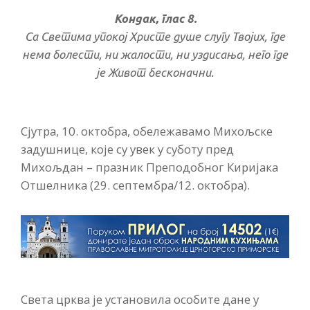
Кондак, глас 8.
Са Светима упокој Христе душе слугу Твојих, где
нема болести, ни жалости, ни уздисања, него где
је Живот бесконачни.
Сјутра, 10. октобра, обележавамо Михољске
задушнице, које су увек у суботу пред
Михољдан – празник Преподобног Киријака
Отшелника (29. септембра/12. октобра).
Света црква је установила особите дане у