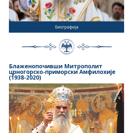
Биографија
Блаженопочивши Митрополит
црногорско-приморски Амфилохије
(1938-2020)