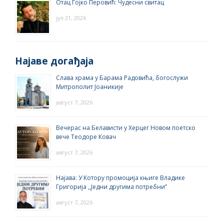
Отац Гојко Перовић: Чудесни свитац
јул 21, 2026
Најаве догађаја
Слава храма у Барама Радовића, богослужи
Митрополит Јоаникије
август 7, 2026
Вечерас на Белависти у Херцег Новом поетско
вече Теодоре Ковач
август 7, 2026
Најава: У Котору промоција књиге Владике
Григорија ,,Једни другима потребни”
август 7, 2026