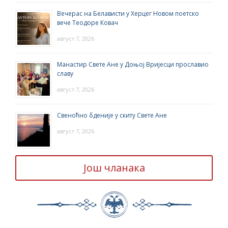
Вечерас на Белависти у Херцег Новом поетско
вече Теодоре Ковач
август 7, 2026
Манастир Свете Ане у Доњој Вријесци прославио
славу
август 7, 2026
Свеноћно бденије у скиту Свете Ане
август 7, 2026
Још чланака