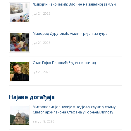
Живојин Ракочевић: Злочин на заветној земљи
јул 24, 2026
Милорад Дурутовић: Амин – ријеч изнутра
јул 21, 2026
Отац Гојко Перовић: Чудесни свитац
јул 21, 2026
Најаве догађаја
Митрополит Јоаникије у недјељу служи у храму
Светог архиђакона Стефана у Горњем Липову
август 8, 2026