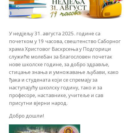
У недјељу 31. августа 2025. године са
почетком у 19 часова, свештенство Саборног
храма Христовог Васкрсења у Подгорици
служиће молебан за благословен почетак
нове школске године, за добро здравље,
стицање знања и умножавање љубави, како
ђака и студената који се спремају за
наступајућу школску годину, тако и за
професоре, наставнике, учитеље и сав
присутни вјерни народ.
Добро дошли!