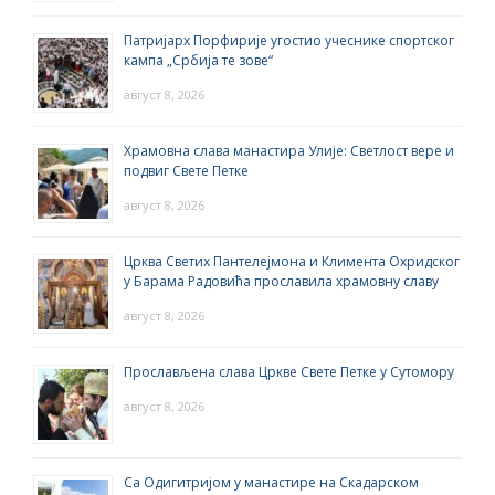
Патријарх Порфирије угостио учеснике спортског
кампа „Србија те зове“
август 8, 2026
Храмовна слава манастира Улије: Светлост вере и
подвиг Свете Петке
август 8, 2026
Црква Светих Пантелејмона и Климента Охридског
у Барама Радовића прославила храмовну славу
август 8, 2026
Прослављена слава Цркве Свете Петке у Сутомору
август 8, 2026
Са Одигитријом у манастире на Скадарском