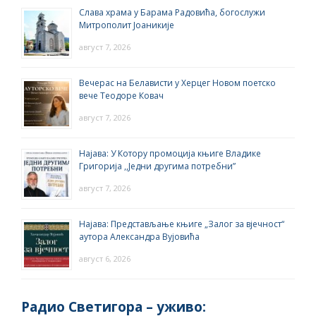
Слава храма у Барама Радовића, богослужи
Митрополит Јоаникије
август 7, 2026
Вечерас на Белависти у Херцег Новом поетско
вече Теодоре Ковач
август 7, 2026
Најава: У Котору промоција књиге Владике
Григорија ,,Једни другима потребни”
август 7, 2026
Најава: Представљање књиге „Залог за вјечност“
аутора Александра Вујовића
август 6, 2026
Радио Светигора – yживо: