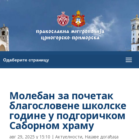
Молебан за почетак
благословене школске
године у подгоричком
Саборном храму
авг 29, 2025 у 15:10
|
Актуелности
,
Најаве догађаја