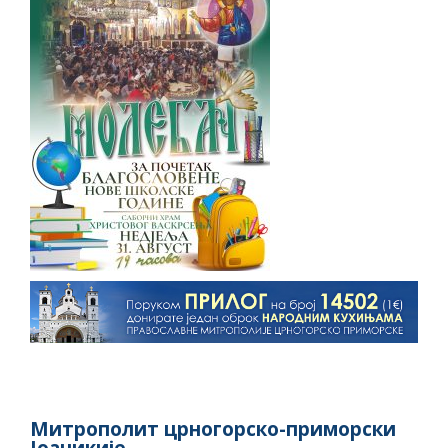
Митрополит црногорско-приморски
Јоаникије