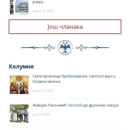
језеру
август 8, 2026
Још чланака
Колумне
Свети мученици Пребиловачки: Светлост вере у
бездану мржње
август 6, 2026
Живојин Ракочевић: Неслобода другачије говори
јул 27, 2026