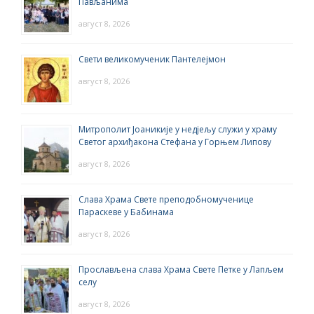
Пављанима
август 8, 2026
Свети великомученик Пантелејмон
август 8, 2026
Митрополит Јоаникије у недјељу служи у храму
Светог архиђакона Стефана у Горњем Липову
август 8, 2026
Слава Храма Свете преподобномученице
Параскеве у Бабинама
август 8, 2026
Прослављена слава Храма Свете Петке у Лапљем
селу
август 8, 2026