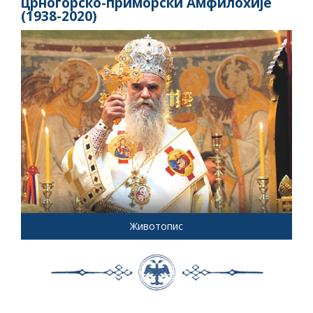
црногорско-приморски Амфилохије
(1938-2020)
Животопис