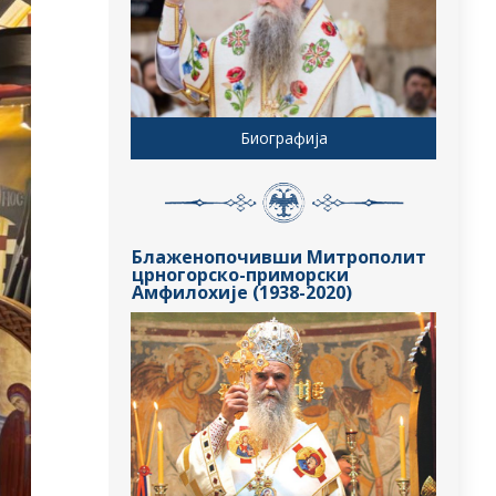
Биографија
Блаженопочивши Митрополит
црногорско-приморски
Амфилохије (1938-2020)