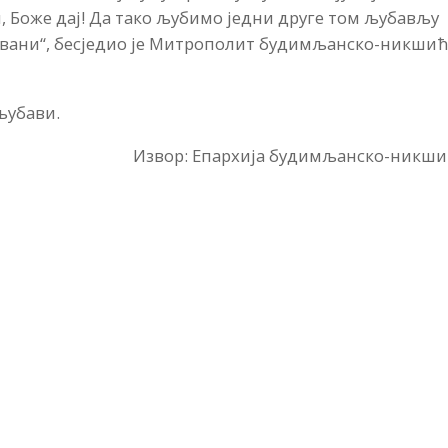
ин, Боже дај! Да тако љубимо једни друге том љубављу
звани“, бесједио је Митрополит будимљанско-никши
 љубави.
Извор: Епархија
будимљанско-никши