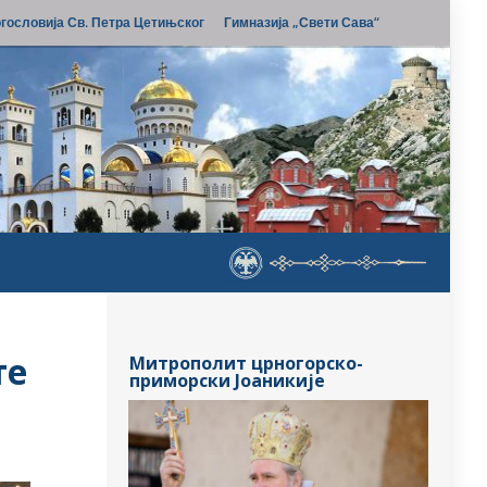
гословија Св. Петра Цетињског
Гимназија „Свети Сава“
те
Митрополит црногорско-
приморски Јоаникије