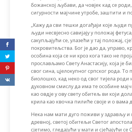
божанској љубави, да човјек кад се роди
сигурности мајчине утробе, заштити и п
„Кажу да сви тешки догађаји које људи п
људи несвјесно савијају у положај фетуса,
сакупљајући се, улазећи у тај положај, с
покровитељства. Бог је дао да, управо, 
особина која се ни кроз кога тако не прој
прослављамо Свету Анастасију, која је би
свог сина, цјелокупног српског рода. То
биолошко, кад неко од свог тијела роди
духовном смислу да има те особине мајчин
као овдје у ову свету обитељ ви који дол
крила као квочка пилиће своје и о вама 
Нека нам мати дуго поживи у здрављу и ве
древној, светој обитељи Светог апостола Л
сјетимо, гледајући у мати и сјећајући се 