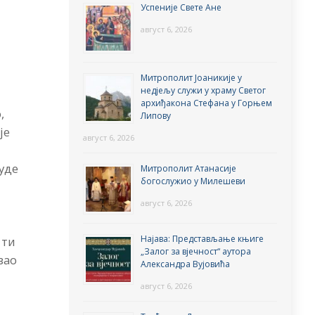
Успеније Свете Ане
август 6, 2026
Митрополит Јоаникије у
недјељу служи у храму Светог
архиђакона Стефана у Горњем
,
Липову
је
август 6, 2026
људе
Митрополит Атанасије
богослужио у Милешеви
август 6, 2026
Најава: Представљање књиге
 ти
„Залог за вјечност“ аутора
зао
Александра Вујовића
август 6, 2026