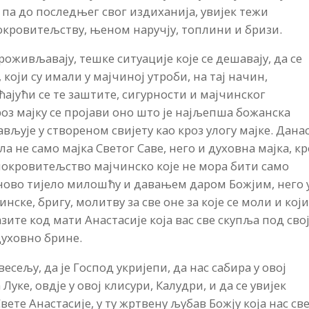
, па до последњег свог издиханија, увијек тежи
окровитељству, њеном наручју, топлини и бризи.
роживљавају, тешке ситуације које се дешавају, да се
 који су имали у мајчиној утроби, на тај начин,
јећајући се те заштите, сигурности и мајчинског
кроз мајку се пројави оно што је најљепша божанска
ављује у створеном свијету као кроз улогу мајке. Дана
ла не само мајка Светог Саве, него и духовна мајка, кр
 покровитељство мајчинско које не мора бити само
 ново тијело милошћу и давањем даром Божјим, него 
ске, бригу, молитву за све оне за које се моли и кој
азите код мати Анастасије која вас све скупља под сво
духовно брине.
сељу, да је Господ укријепи, да нас сабира у овој
уке, овдје у овој клисури, Калудри, и да се увијек
Свете Анастасије, у ту жртвену љубав Божју која нас св