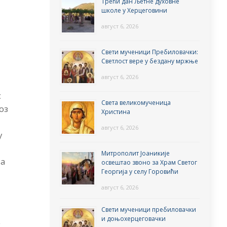
Трећи дан Љетне духовне
школе у Херцеговини
август 6, 2026
Свети мученици Пребиловачки:
Светлост вере у бездану мржње
август 6, 2026
с
Света великомученица
оз
Христина
август 6, 2026
у
и
Митрополит Јоаникије
ја
освештао звоно за Храм Светог
Георгија у селу Горовићи
август 6, 2026
Свети мученици пребиловачки
и доњохерцеговачки
е