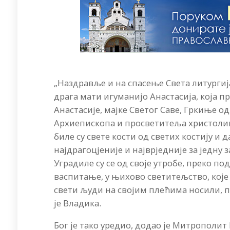
„Наздравље и на спасење Света литургија
драга мати игуманијо Анастасија, која 
Анастасије, мајке Светог Саве, Гркиње од
Архиепископа и просветитеља христоликог
биле су свете кости од светих костију и 
најдрагоцјеније и најврједније за једну з
Уградиле су се од своје утробе, преко п
васпитање, у њихово светитељство, које 
свети људи на својим плећима носили, пр
је Владика.
Бог је тако уредио, додао је Митрополит