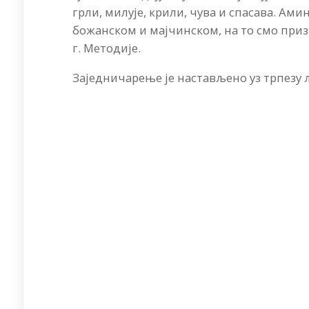
грли, милује, крили, чува и спасава. Ам
божанском и мајчинском, на то смо при
г. Методије.
Заједничарење је настављено уз трпезу