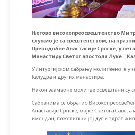
Његово високопреосвештенство Мит
служио је са свештенством, на празни
Преподобне Анастасије Српске, у петак
Манастиру Светог апостола Луке – Ка
У литургијском сабрању молитвено је уче
Калудра и других манастира.
Након заамвоне молитве освештани су с
Сабранима се обратио Високопреосвећен
Анастасије Српске, мајке Светога Саве, 
имендан, пожеливши јој дуг и здрав жи