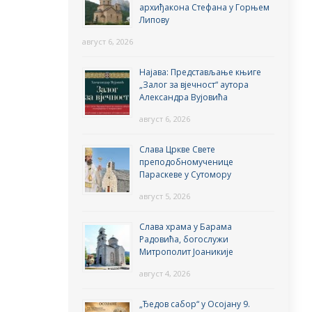
архиђакона Стефана у Горњем
Липову
август 6, 2026
Најава: Представљање књиге
„Залог за вјечност“ аутора
Александра Вујовића
август 6, 2026
Слава Цркве Свете
преподобномученице
Параскеве у Сутомору
август 5, 2026
Слава храма у Барама
Радовића, богослужи
Митрополит Јоаникије
август 4, 2026
„Ђедов сабор“ у Осојану 9.