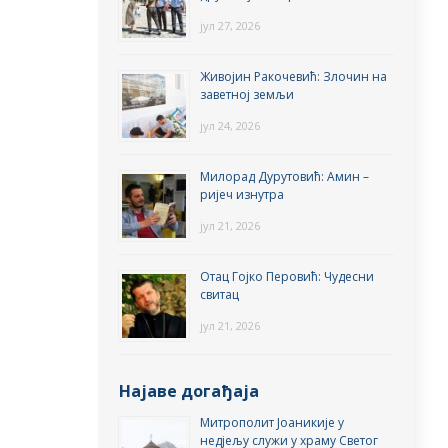
јул 27, 2026
Живојин Ракочевић: Злочин на
заветној земљи
јул 24, 2026
Милорад Дурутовић: Амин –
ријеч изнутра
јул 21, 2026
Отац Гојко Перовић: Чудесни
свитац
јул 21, 2026
Најаве догађаја
Митрополит Јоаникије у
недјељу служи у храму Светог