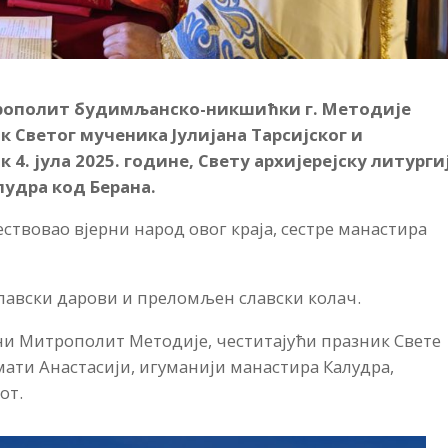
рополит будимљанско-никшићки г. Методије
к Светог мученика Јулијана Тарсијског и
 4. јула 2025. године, Свету архијерејску литурги
лудра код Берана.
ствовао вјерни народ овог краја, сестре манастира
лавски дарови и преломљен славски колач.
и Митрополит Методије, честитајући празник Свете
а мати Анастасији, игуманији манастира Калудра,
вот.