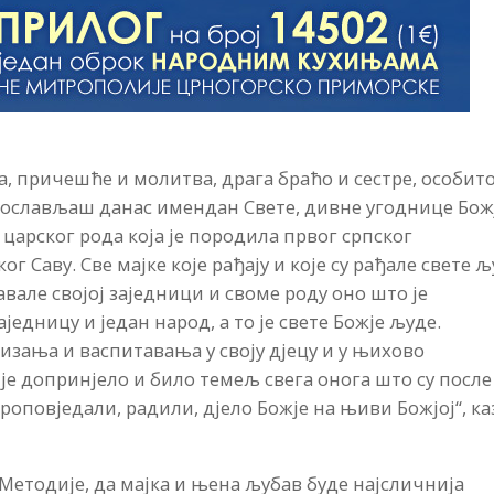
, причешће и молитва, драга браћо и сестре, особито
прослављаш данас имендан Свете, дивне угоднице Бож
 царског рода која је породила првог српског
 Саву. Све мајке које рађају и које су рађале свете 
давале својој заједници и своме роду оно што је
аједницу и један народ, а то је свете Божје људе.
одизања и васпитавања у своју дјецу и у њихово
је допринјело и било темељ свега онога што су после
оповједали, радили, дјело Божје на њиви Божјој“, ка
 Методије, да мајка и њена љубав буде најсличнија