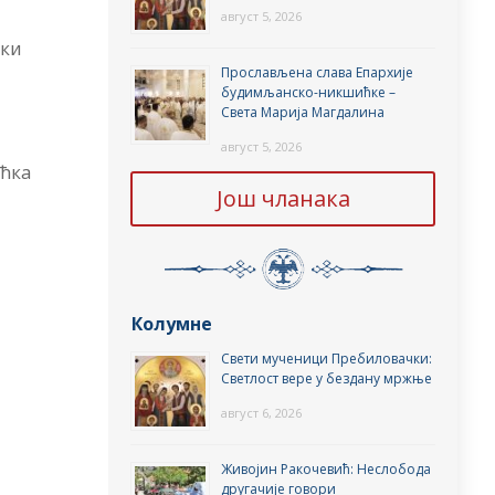
август 5, 2026
ћки
Прослављена слава Епархије
будимљанско-никшићке –
Света Марија Магдалина
август 5, 2026
ћка
Још чланака
Колумне
Свети мученици Пребиловачки:
Светлост вере у бездану мржње
август 6, 2026
Живојин Ракочевић: Неслобода
другачије говори