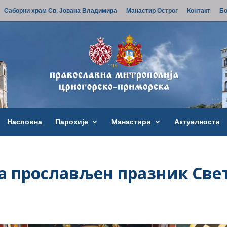
Саборни храм Св. Јована Владимира
Манастир Острог
Контакт
Бо
Насловна
Парохије
Манастири
Актуелности
а прослављен празник Све