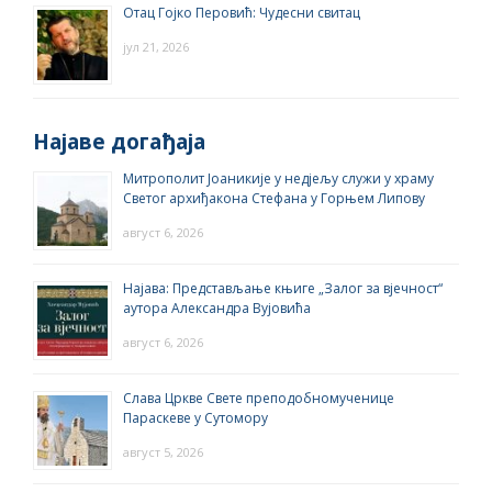
Отац Гојко Перовић: Чудесни свитац
јул 21, 2026
Најаве догађаја
Митрополит Јоаникије у недјељу служи у храму
Светог архиђакона Стефана у Горњем Липову
август 6, 2026
Најава: Представљање књиге „Залог за вјечност“
аутора Александра Вујовића
август 6, 2026
Слава Цркве Свете преподобномученице
Параскеве у Сутомору
август 5, 2026