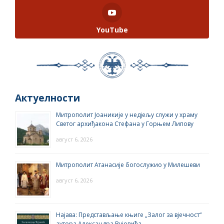
YouTube
Актуелности
Митрополит Јоаникије у недјељу служи у храму
Светог архиђакона Стефана у Горњем Липову
август 6, 2026
Митрополит Атанасије богослужио у Милешеви
август 6, 2026
Најава: Представљање књиге „Залог за вјечност“
аутора Александра Вујовића