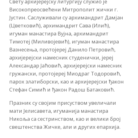
Свету архијерејску литургију служио је
Високопреосвећени Митрополит жички г.
Јустин. Саслуживали су архимандрит Дамјан
(Цветковић), архимандрит Сава (Илић),
игуман манастира Вујна, архимандрит
Тимотеј (Миливојевић), игуман манастира
Вазнесења, протојереј Данило Петровић,
архијерејски намесник студенички, јереј
Александар Јаћовић, архијерејски намесник
гружански, протојереј Миодраг Тодоровић,
парох златиборски, као и архијерејски ђакон
Стефан Симић и ђакон Радош Батаковић.
Празник су својим присуством увеличали
мати Јелисавета, игуманија манастира
Никоља са сестринством, као и велики број
свештенства Жичке, али и других епархија.