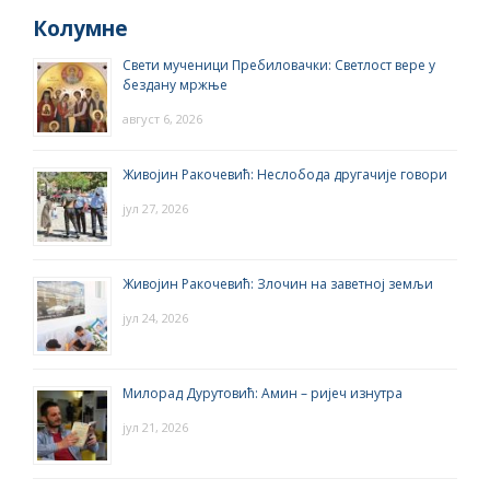
Колумне
Свети мученици Пребиловачки: Светлост вере у
бездану мржње
август 6, 2026
Живојин Ракочевић: Неслобода другачије говори
јул 27, 2026
Живојин Ракочевић: Злочин на заветној земљи
јул 24, 2026
Милорад Дурутовић: Амин – ријеч изнутра
јул 21, 2026