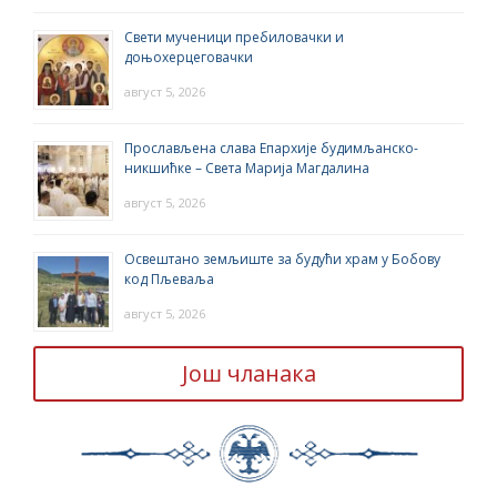
Свети мученици пребиловачки и
доњохерцеговачки
август 5, 2026
Прослављена слава Епархије будимљанско-
никшићке – Света Марија Магдалина
август 5, 2026
Освештано земљиште за будући храм у Бобову
код Пљеваља
август 5, 2026
Још чланака