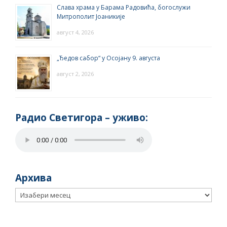
Слава храма у Барама Радовића, богослужи
Митрополит Јоаникије
август 4, 2026
„Ђедов сабор“ у Осојану 9. августа
август 2, 2026
Радио Светигора – yживо:
Архива
Архива