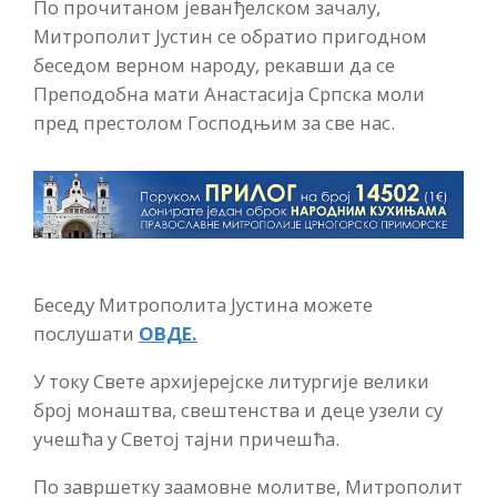
По прочитаном јеванђелском зачалу,
Митрополит Јустин се обратио пригодном
беседом верном народу, рекавши да се
Преподобна мати Анастасија Српска моли
пред престолом Господњим за све нас.
Беседу Митрополита Јустина можете
послушати
ОВДЕ.
У току Свете архијерејске литургије велики
број монаштва, свештенства и деце узели су
учешћа у Светој тајни причешћа.
По завршетку заамовне молитве, Митрополит