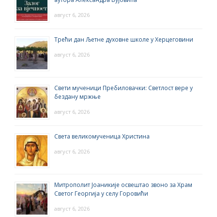
август 6, 2026
Трећи дан Љетне духовне школе у Херцеговини
август 6, 2026
Свети мученици Пребиловачки: Светлост вере у
бездану мржње
август 6, 2026
Света великомученица Христина
август 6, 2026
Митрополит Јоаникије освештао звоно за Храм
Светог Георгија у селу Горовићи
август 6, 2026