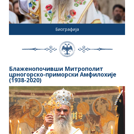
Биографија
Блаженопочивши Митрополит
црногорско-приморски Амфилохије
(1938-2020)