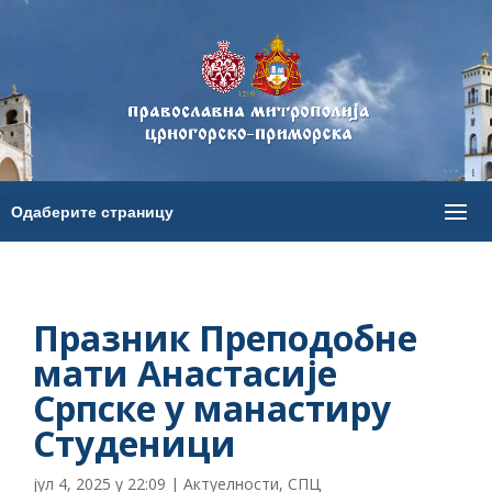
Празник Преподобне
мати Анастасије
Српске у манастиру
Студеници
јул 4, 2025 у 22:09
|
Актуелности
,
СПЦ