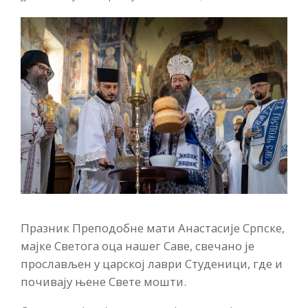
Празник Преподобне мати Анастасије Српске,
мајке Светога оца нашег Саве, свечано је
прослављен у царској лаври Студеници, где и
почивају њене Свете мошти.