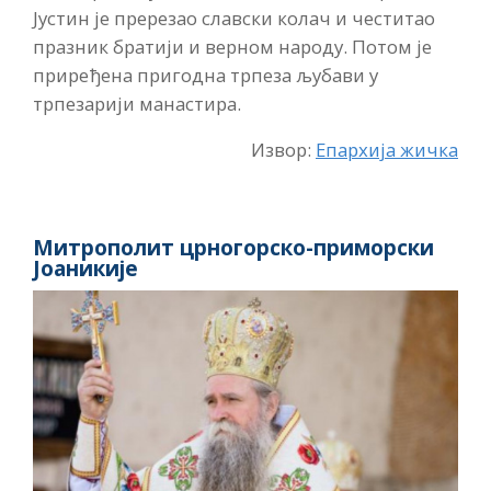
Јустин је пререзао славски колач и честитао
празник братији и верном народу. Потом је
приређена пригодна трпеза љубави у
трпезарији манастира.
Извор:
Епархија жичка
Митрополит црногорско-приморски
Јоаникије