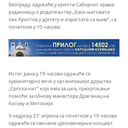
Београду, одржаће у крипти Саборног храма
радионицу о родитељству „Како његовати
лик Христов у дјетету и израстати са њим“, са
почетком у 10 часова.
Истог дана у 19 часова одржаће се
хуманитарно вече у организацији друштва
„Српска нит“ које има за циљ прикупљање
помоћи за обнову манастира Драганац на
Косову и Метохији.
У недјељу 27. априла са почетком у 19 часова
одржаће се свечани цјеловечерњи концерт