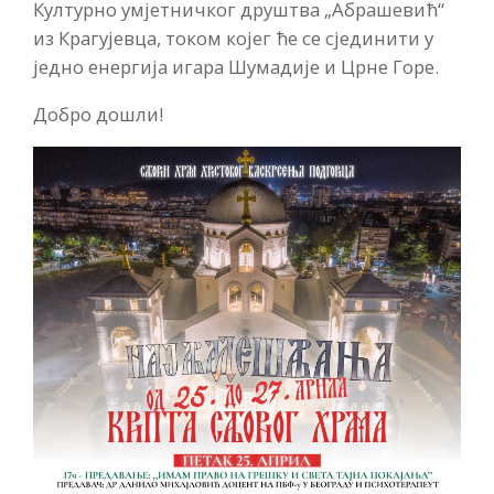
Културно умјетничког друштва „Абрашевић“
из Крагујевца, током којег ће се сјединити у
једно енергија игара Шумадије и Црне Горе.
Добро дошли!