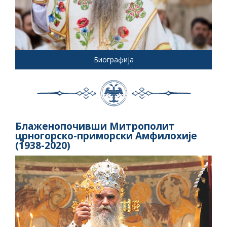
Биографија
Блаженопочивши Митрополит
црногорско-приморски Амфилохије
(1938-2020)