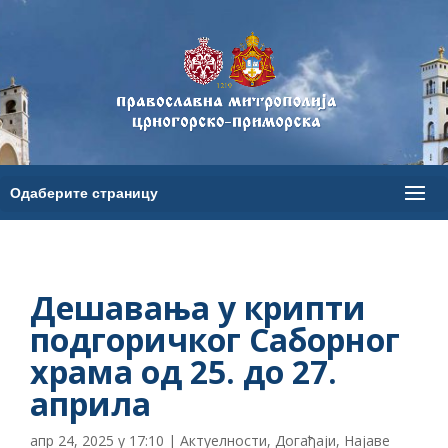
Дешавања у крипти
подгоричког Саборног
храма од 25. до 27.
априла
апр 24, 2025 у 17:10
|
Актуелности
,
Догађаји
,
Најаве