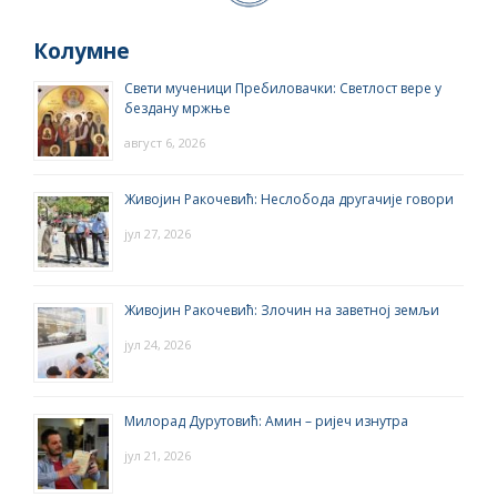
Колумне
Свети мученици Пребиловачки: Светлост вере у
бездану мржње
август 6, 2026
Живојин Ракочевић: Неслобода другачије говори
јул 27, 2026
Живојин Ракочевић: Злочин на заветној земљи
јул 24, 2026
Милорад Дурутовић: Амин – ријеч изнутра
јул 21, 2026