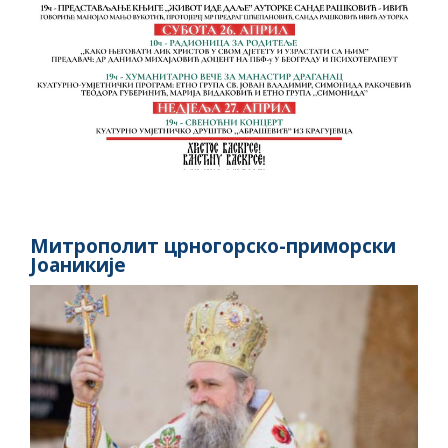
Митрополит црногорско-приморски
Јоаникије