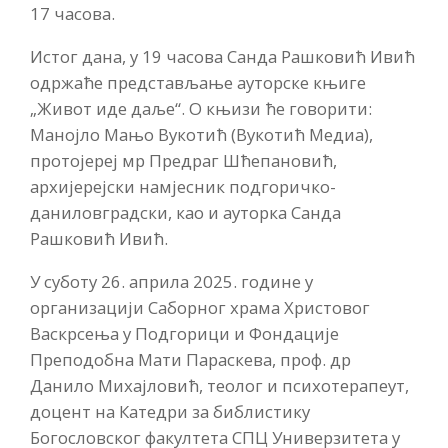
17 часова.
Истог дана, у 19 часова Санда Рашковић Ивић
одржаће представљање ауторске књиге
„Живот иде даље“. О књизи ће говорити:
Манојло Мањо Вукотић (Вукотић Медиа),
протојереј мр Предраг Шћепановић,
архијерејски намјесник подгоричко-
даниловградски, као и ауторка Санда
Рашковић Ивић.
У суботу 26. априла 2025. године у
организацији Саборног храма Христовог
Васкрсења у Подгорици и Фондације
Преподобна Мати Параскева, проф. др
Данило Михајловић, теолог и психотерапеут,
доцент на Катедри за библистику
Богословског факултета СПЦ Универзитета у