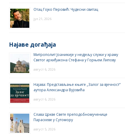
Отац Гојко Перовић: Чудесни свитац
јул 21, 2026
Најаве догађаја
Митрополит Јоаникије у недјељу служи у храму
Светог архиђакона Стефана у Горњем Липову
август 6, 2026
Најава: Представљање књиге „Залог за вјечност“
аутора Александра Вујовића
август 6, 2026
Слава Цркве Свете преподобномученице
Параскеве у Сутомору
август 5, 2026