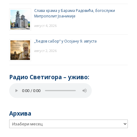
Слава храма у Барама Радовића, богослужи
Митрополит Јоаникије
август 4, 2026
„Ђедов сабор“ у Осојану 9. августа
август 2, 2026
Радио Светигора – yживо:
Архива
Архива