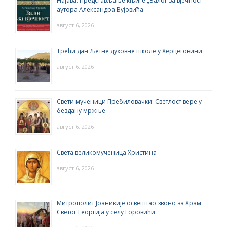
Најава: Представљање књиге „Залог за вјечност“
аутора Александра Вујовића
август 6, 2026
Трећи дан Љетне духовне школе у Херцеговини
август 6, 2026
Свети мученици Пребиловачки: Светлост вере у
бездану мржње
август 6, 2026
Света великомученица Христина
август 6, 2026
Митрополит Јоаникије освештао звоно за Храм
Светог Георгија у селу Горовићи