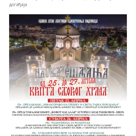
догађаја