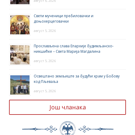
август 6, 2026
Свети мученици пребиловачки и
доњохерцеговачки
август 5, 2026
Прослављена слава Епархије будимљанско-
никшићке – Света Марија Магдалина
август 5, 2026
Освештано земљиште за будући храм у Бобову
код Пљеваља
август 5, 2026
Још чланака