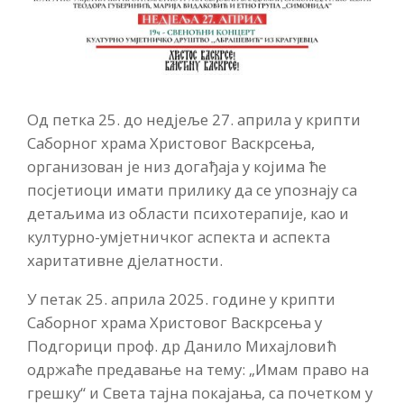
Од петка 25. до недјеље 27. априла у крипти
Саборног храма Христовог Васкрсења,
организован је низ догађаја у којима ће
посјетиоци имати прилику да се упознају са
детаљима из области психотерапије, као и
културно-умјетничког аспекта и аспекта
харитативне дјелатности.
У петак 25. априла 2025. године у крипти
Саборног храма Христовог Васкрсења у
Подгорици проф. др Данило Михајловић
одржаће предавање на тему: „Имам право на
грешку“ и Света тајна покајања, са почетком у