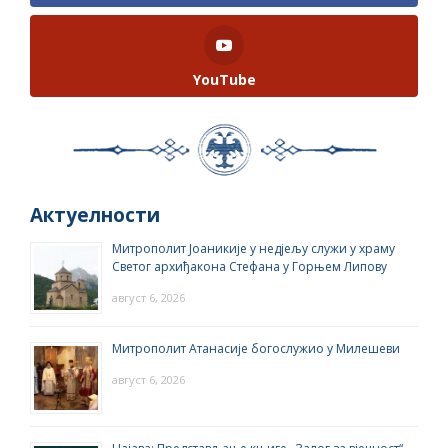
YouTube
Актуелности
Митрополит Јоаникије у недјељу служи у храму
Светог архиђакона Стефана у Горњем Липову
август 6, 2026
Митрополит Атанасије богослужио у Милешеви
август 6, 2026