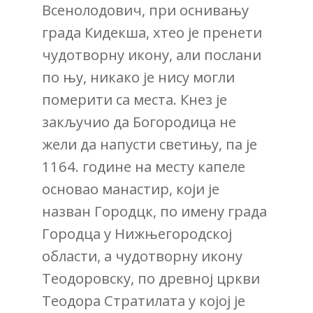
Всенолодович, при оснивању
града Кидекша, хтео је пренети
чудотворну икону, али послани
по њу, никако је нису могли
померити са места. Кнез је
закључио да Богородица не
жели да напусти светињу, па је
1164. године на месту капеле
основао манастир, који је
назван Городцк, по имену града
Городца у Нижњегородској
области, а чудотворну икону
Теодоровску, по древној цркви
Теодора Стратилата у којој је