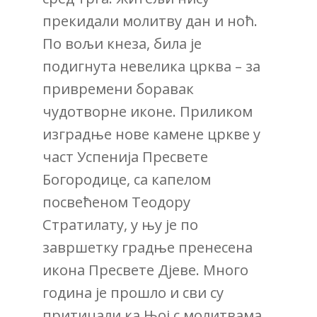
прекидали молитву дан и ноћ.
По вољи кнеза, била је
подигнута невелика црква – за
привремени боравак
чудотворне иконе. Приликом
изградње нове камене цркве у
част Успенија Пресвете
Богородице, са капелом
посвећеном Теодору
Стратилату, у њу је по
завршетку градње пренесена
икона Пресвете Дјеве. Много
година је прошло и сви су
притицали ка Њој с молитвама,