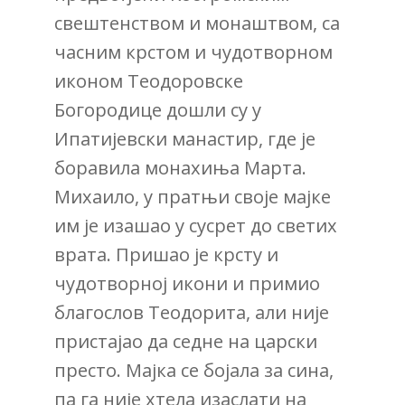
свештенством и монаштвом, са
часним крстом и чудотворном
иконом Теодоровске
Богородице дошли су у
Ипатијевски манастир, где је
боравила монахиња Марта.
Михаило, у пратњи своје мајке
им је изашао у сусрет до светих
врата. Пришао је крсту и
чудотворној икони и примио
благослов Теодорита, али није
пристајао да седне на царски
престо. Мајка се бојала за сина,
па га није хтела изаслати на