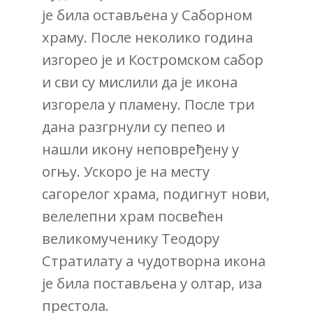
је била остављена у Саборном
храму. После неколико година
изгорео је и Костромском сабор
и сви су мислили да је икона
изгорела у пламену. После три
дана разгрнули су пепео и
нашли икону неповређену у
огњу. Ускоро је на месту
сагорелог храма, подигнут нови,
велелепни храм посвећен
великомученику Теодору
Стратилату а чудотворна икона
је била постављена у олтар, иза
престола.