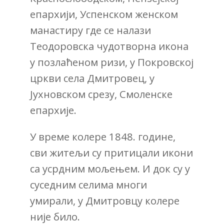
епархији, Успенском женском
манастиру где се налази
Теодоровска чудотворна икона
у позлаћеном ризи, у Покровској
цркви села Дмитровец, у
Јухновском срезу, Смоленске
епархије.
У време колере 1848. године,
сви житељи су притицали икони
са усрдним мољењем. И док су у
суседним селима многи
умирали, у Дмитровцу колере
није било.