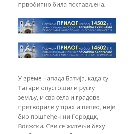
првобитно била постављена.
У време напада Батија, када су
Татари опустошили руску
земљу, и сва села и градове
претворили у прах и пепео, није
био поштеђен ни Городцк,
Волжски. Сви се житељи беху