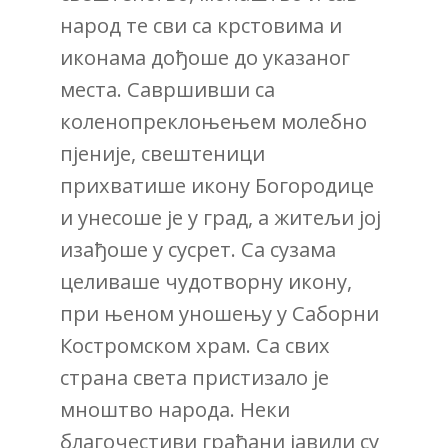
народ те сви са крстовима и
иконама дођоше до указаног
места. Савршивши са
коленопреклоњењем молебно
пјеније, свештеници
прихватише икону Богородице
и унесоше је у град, а житељи јој
изађоше у сусрет. Са сузама
целиваше чудотворну икону,
при њеном уношењу у Саборни
Костромском храм. Са свих
страна света пристизало је
мноштво народа. Неки
благочестиви грађани јавили су