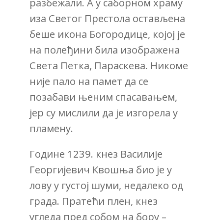
разбежали. А у саборном храму
иза Светог Престола остављена
беше икона Богородице, којој је
на полеђини била изображена
Света Петка, Параскева. Никоме
није пало на памет да се
позабави њеним спасавањем,
јер су мислили да је изгорела у
пламену.
Године 1239. кнез Василије
Георгијевич Квошња био је у
лову у густој шуми, недалеко од
града. Пратећи плен, кнез
угледа пред собом на бору –