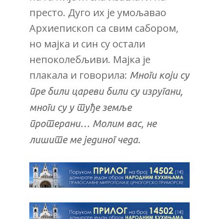
престо. Дуго их је умољавао
Архиепископ са свим сабором,
но мајка и син су остали
непоколебљиви. Мајка је
плакала и говорила:
Многи који су
пре били цареви били су изругани,
многи су у туђе земље
протерани…
Молим вас, не
лишите ме јединог чеда.