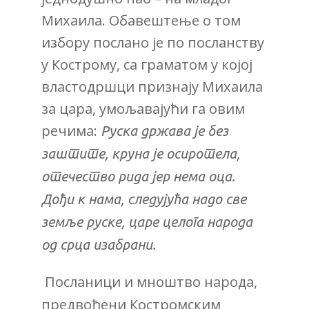
Михаила. Обавештење о том
избору послано је по посланству
у Кострому, са граматом у којој
властодршци признају Михаила
за цара, умољавајући га овим
речима:
Руска држава је без
заштите, круна је осиротела,
отечество рида јер нема оца.
Дођи к нама, следујућа надо све
земље руске, царе целога народа
од срца изабрани.
Посланици и мноштво народа,
предвођени Костромским