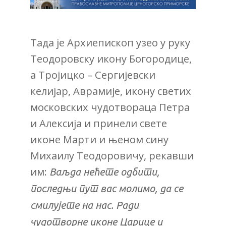
Тада је Архиепископ узео у руку
Теодоровску икону Богородице,
а Тројицко – Сергијевски
келијар, Аврамије, икону светих
московских чудотвораца Петра
и Алексија и принели свете
иконе Марти и њеном сину
Михаилу Теодоровичу, рекавши
им:
Ваљда нећете одбити,
последњи пут вас молимо, да се
смилујете на нас. Ради
чудотворне иконе Царице и