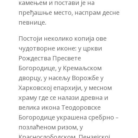
камењем и постави је на
пређашње место, наспрам десне
певнице.
Постоји неколико копија ове
чудотворне иконе: у цркви
Рождества Пресвете
Богородице, у Кремаљском
дворцу, у насељу Ворожбе у
Харковској епархији, у месном
храму где се налази древна и
велика икона Теодоровске
Богородице украшена сребрно –
позлаћеном ризом, у
Краснослободском, Пензејској