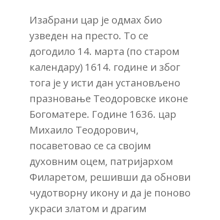
Изабрани цар је одмах био
узведен на престо. То се
догодило 14. марта (по старом
календару) 1614. године и због
тога је у исти дан установљено
празновање Теодоровске иконе
Богоматере. Године 1636. цар
Михаило Теодорович,
посаветовао се са својим
духовним оцем, патријархом
Филаретом, решивши да обнови
чудотворну икону и да је поново
украси златом и драгим