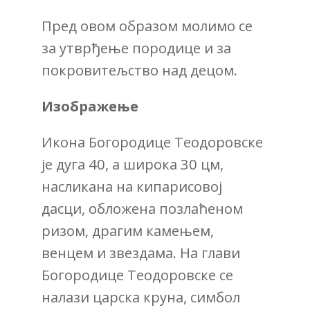
Пред овом образом молимо се
за утврђење породице и за
покровитељство над децом.
Изображење
Икона Богородице Теoдоровске
је дуга 40, а широка 30 цм,
насликана на кипарисовој
дасци, обложена позлаћеном
ризом, драгим камењем,
венцем и звездама. На глави
Богородице Теoдоровске се
налази царска круна, симбол