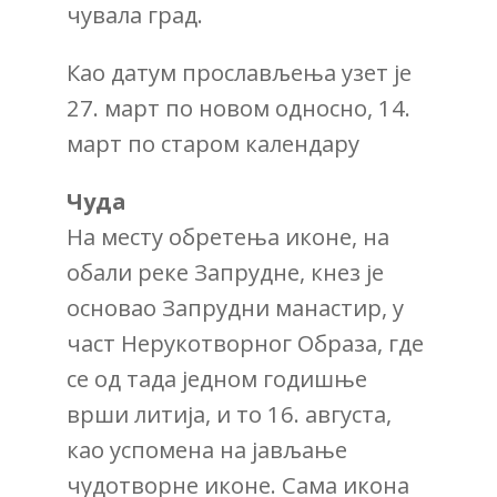
чувала град.
Као датум прослављења узет је
27. март по новом односно, 14.
март по старом календару
Чуда
На месту обретења иконе, на
обали реке Запрудне, кнез је
основао Запрудни манастир, у
част Нерукотворног Образа, где
се од тада једном годишње
врши литија, и то 16. августа,
као успомена на јављање
чудотворне иконе. Сама икона