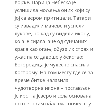
војске. Царица Небеска је
услишила мољења оних који су
јој са вером притицали. Татари
су извадили мачеве и успели
лукове, но кад су видели икону,
која је сијала јаче од сунчаних
зрака као огањ, обузе их страх и
ужас па се дадоше у бекство;
Богородица је чудесно спасила
Кострому. На том месту где се за
време битке налазила
чудотворна икона – постављен
је крст, а језеро и села основана
по његовим обалама, почела су