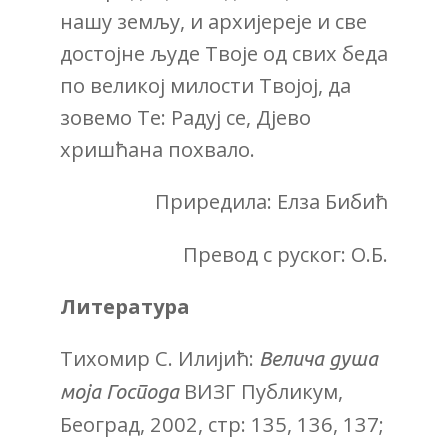
нашу земљу, и архијереје и све
достојне људе Твоје од свих беда
по великој милости Твојој, да
зовемо Те: Радуј се, Дјево
хришћана похвало.
Приредила: Елза Бибић
Превод с руског: О.Б.
Литература
Тихомир С. Илијић:
Велича душа
ВИЗГ Публикум,
моја Господа
Београд, 2002, стр: 135, 136, 137;