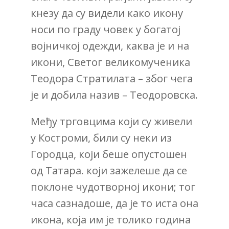
кнезу да су видели како икону
носи по граду човек у богатој
војничкој одежди, каква је и на
икони, Светог великомученика
Теодора Стратилата – због чега
је и добила назив – Теодоровска.
Међу трговцима који су живели
у Костроми, били су неки из
Городца, који беше опустошен
од Татара. који зажелеше да се
поклоне чудотворној икони; тог
часа сазнадоше, да је то иста она
икона, која им је толико година