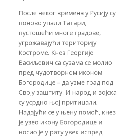
После неког времена у Русију су
поново упали Татари,
пустошећи многе градове,
угрожавајући територију
Костроме. Кнез Георгије
Васиљевич са сузама се молио
пред чудотворном иконом
Богородице – да узме град под
Своју заштиту. И народ и војска
су усрдно њој притицали.
Надајући се у њену помоћ, кнез
је узео икону Богородице и
носио је у рату увек испред