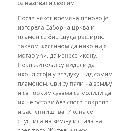
се називати светим.
После неког времена поново је
изгорела Саборна црква и
пламен се био свуда раширио
таквом жестином да нико није
могао ући, да изнесе икону.
Неки житељи су видели да
икона стоји у ваздуху, над самим
пламеном. Сви су пали на земљу
и са горким сузама се молили да
их не остави без свога покрова
и заступништва. Икона се
спустила на земљу и стала на
сред трга. Житељи нису