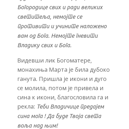
Богородице свих и ради великих
светитеља
,
немојте се
противити и учините наложено
вам од Бога. Немојте гневити
Владику свих и Бога.
Видевши лик Богоматере,
монахиња Марта је била дубоко
ганута. Пришла је икони и дуго
се молила, потом је привела и
сина к икони, благословила га и
рекла:
Теби Владичице предајем
сина мога ! Да буде Твоја света
воља над њим!