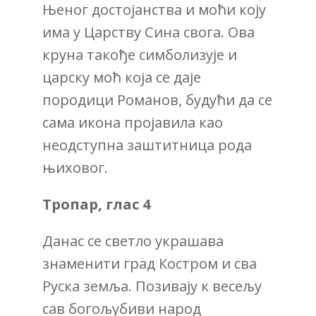
Њеног достојанства и моћи коју
има у Царству Сина свога. Ова
круна такође симболизује и
царску моћ која се даје
породици Романов, будући да се
сама икона пројавила као
неодступна заштитница рода
њиховог.
Тропар, глас 4
Данас се светло украшава
знаменити град Костром и сва
Руска земља. Позивају к весељу
сав богољубиви народ