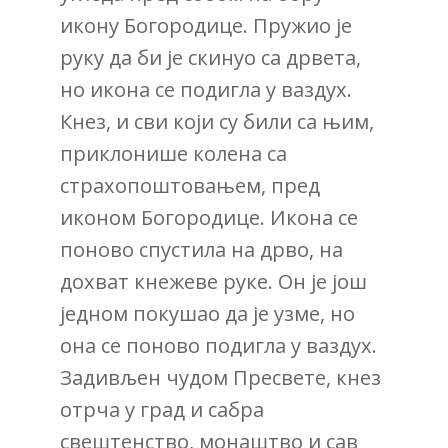
икону Богородице. Пружио је
руку да би је скинуо са дрвета,
но икона се подигла у ваздух.
Кнез, и сви који су били са њим,
приклонише колена са
страхопоштовањем, пред
иконом Богородице. Икона се
поново спустила на дрво, на
дохват кнежеве руке. Он је још
једном покушао да је узме, но
она се поново подигла у ваздух.
Задивљен чудом Пресвете, кнез
отрча у град и сабра
свештенство, монаштво и сав