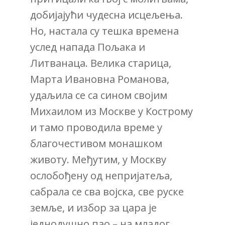
добијајући чудесна исцељења.
Но, настала су тешка времена
услед напада Пољака и
Литванаца. Велика старица,
Марта Ивановна Романова,
удаљила се са сином својим
Михаилом из Москве у Кострому
и тамо проводила време у
благочестивом монашком
животу. Међутим, у Москву
ослобођену од непријатеља,
сабрала се сва војска, све руске
земље, и избор за цара је
једнодушно пао – на младог