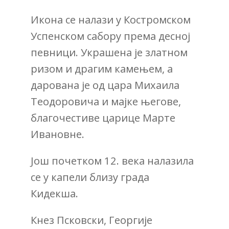
Икона се налази у Костромском
Успенском сабору према десној
певници. Украшена је златном
ризом и драгим камењем, а
дарована је од цара Михаила
Теодоровича и мајке његове,
благочестиве царице Марте
Ивановне.
Још почетком 12. века налазила
се у капели близу града
Кидекша.
Кнез Псковски, Георгије