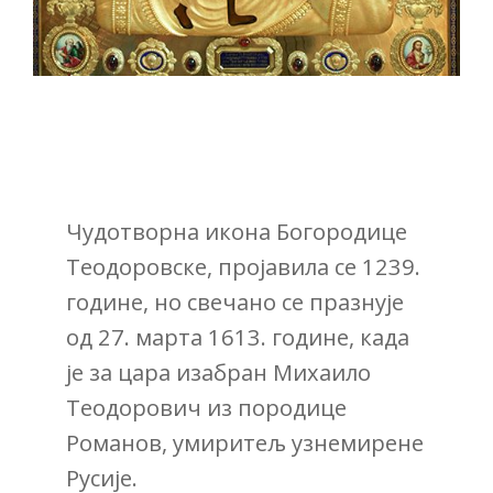
Чудотворна икона Богородице
Теoдоровске, пројавила се 1239.
године, но свечано се празнује
од 27. марта 1613. године, када
је за цара изабран Михаило
Теодорович из породице
Романов, умиритељ узнемирене
Русије.