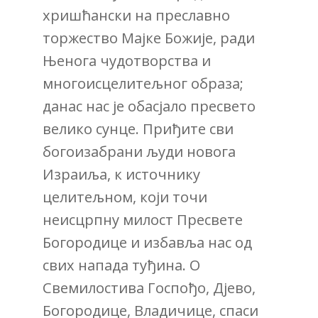
хришћански на преславно
торжество Мајке Божије, ради
Њенога чудотворства и
многоисцелитељног образа;
данас нас је обасјало пресвето
велико сунце. Приђите сви
богоизабрани људи новога
Израиља, к источнику
целитељном, који точи
неисцрпну милост Пресвете
Богородице и избавља нас од
свих напада туђина. О
Свемилостива Госпођо, Дјево,
Богородице, Владичице, спаси